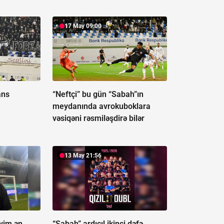
17 May 09:00
ans
“Neftçi” bu gün “Sabah”ın
meydanında avrokuboklara
vəsiqəni rəsmiləşdirə bilər
13 May 21:56
yim ən
“Sabah” ardıcıl ikinci dəfə