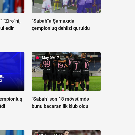
” “Zirə”ni,
“Sabah”a Şamaxıda
ul edir
çempionluq dəhlizi quruldu
1 May 09:17
çempionluq
"Sabah" son 18 mövsümdə
tdi
bunu bacaran ilk klub oldu