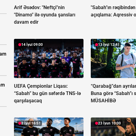
Arif Əsədov: "Neftçi"nin
"Sabah"ın rəqibindən 
"Dinamo" ilə oyunda şansları
açıqlama:
Aqressiv o
davam edir
14 İyul 09:00
13 İyul 12:41
vam
vam
UEFA Çempionlar Liqası:
“Qarabağ”dan ayrılan
“Sabah” bu gün səfərdə TNS-lə
Buna görə “Sabah”ı 
qarşılaşacaq
MÜSAHİBƏ
2 İyul 16:51
23 İyun 10:00