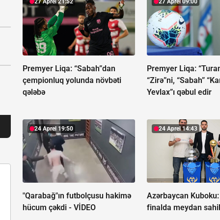
27 Aprel 21:52
27 Aprel 09:00
Premyer Liqa:
“Sabah”dan
Premyer Liqa:
“Tura
çempionluq yolunda növbəti
“Zirə”ni, “Sabah” “K
qələbə
Yevlax”ı qəbul edir
24 Aprel 19:50
24 Aprel 14:43
"Qarabağ"ın futbolçusu hakimə
Azərbaycan Kuboku:
hücum çəkdi -
VİDEO
finalda meydan sahi