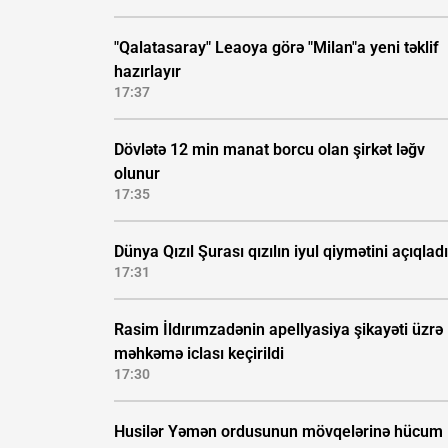
"Qalatasaray" Leaoya görə "Milan"a yeni təklif
hazırlayır
17:37
Dövlətə 12 min manat borcu olan şirkət ləğv
olunur
17:35
Dünya Qızıl Şurası qızılın iyul qiymətini açıqladı
17:31
Rasim İldırımzadənin apellyasiya şikayəti üzrə
məhkəmə iclası keçirildi
17:30
Husilər Yəmən ordusunun mövqelərinə hücum