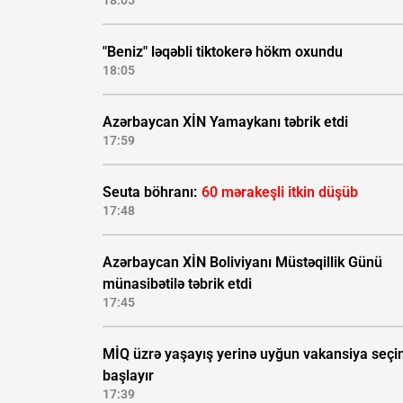
18:05
"Beniz" ləqəbli tiktokerə hökm oxundu
18:05
Azərbaycan XİN Yamaykanı təbrik etdi
17:59
Seuta böhranı:
60 mərakeşli itkin düşüb
17:48
Azərbaycan XİN Boliviyanı Müstəqillik Günü
münasibətilə təbrik etdi
17:45
MİQ üzrə yaşayış yerinə uyğun vakansiya seçi
başlayır
17:39