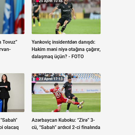
25 Aprel 10:46
n Tovuz”
Yankoviç insidentdən danışdı:
arvan-
Hakim məni niyə otağına çağırır,
dalaşmaq üçün? -
FOTO
23 Aprel 17:13
 "Sabah"
Azərbaycan Kuboku: “Zirə” 3-
bi olacaq
cü, “Sabah” ardıcıl 2-ci finalında