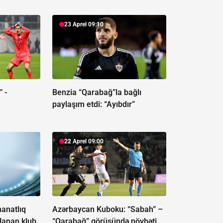
23 Aprel 09:10
" -
Benzia “Qarabağ”la bağlı
paylaşım etdi:
“Ayıbdır”
22 Aprel 09:00
anatlıq
Azərbaycan Kuboku:
“Sabah” –
lanan klub
“Qarabağ” görüşündə növbəti