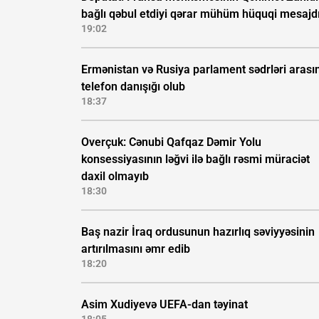
bağlı qəbul etdiyi qərar mühüm hüquqi mesajd
19:02
Ermənistan və Rusiya parlament sədrləri arası
telefon danışığı olub
18:37
Overçuk: Cənubi Qafqaz Dəmir Yolu
konsessiyasının ləğvi ilə bağlı rəsmi müraciət
daxil olmayıb
18:30
Baş nazir İraq ordusunun hazırlıq səviyyəsinin
artırılmasını əmr edib
18:20
Asim Xudiyevə UEFA-dan təyinat