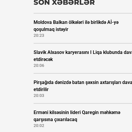
SON XƏBƏRLƏR
Moldova Balkan ölkələri ilə birlikdə Aİ-yə
qoşulmaq istəyir
20:23
Slavik Alxasov karyerasını I Liqa klubunda da
etdirəcək
20:06
Pirşağıda dənizdə batan şəxsin axtarışları da
etdirilir
20:03
Erməni kilsəsinin lideri Qaregin məhkəmə
qarşısına çıxarılacaq
20:02