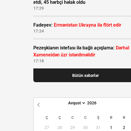
etdi, 45 hərbçi həlak oldu
17:29
Fadeyev:
Ermənistan Ukrayna ilə flört edir
17:24
Pezeşkianın istefası ilə bağlı açıqlama:
Dərhal
Xameneidən üzr istənilməlidir
17:18
Bütün xəbərlər
Ç
Ç
C
C
Ş
B
B
27
28
29
30
31
1
2