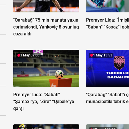
"Qarabağ" 75 min manata yaxın
Premyer Liqa:
“İmişli
cərimələndi, Yankoviç 8 oyunluq
“Sabah” “Kəpəz”i qəb
cəza aldı
3 May 09:00
1 May 13:53
Premyer Liqa:
“Sabah”
"Qarabağ" "Sabah"ı 
“Şamaxı”ya, “Zirə” “Qəbələ”yə
münasibətilə təbrik e
qarşı