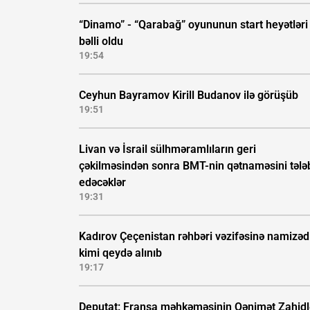
“Dinamo” - “Qarabağ” oyununun start heyətləri
bəlli oldu
19:54
Ceyhun Bayramov Kirill Budanov ilə görüşüb
19:51
Livan və İsrail sülhməramlıların geri
çəkilməsindən sonra BMT-nin qətnaməsini tələ
edəcəklər
19:31
Kadırov Çeçenistan rəhbəri vəzifəsinə namizəd
kimi qeydə alınıb
19:17
Deputat: Fransa məhkəməsinin Qənimət Zahidl