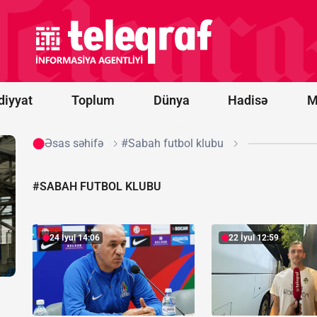
Ceyhun
Bayramov
Kirill
Budanov
ilə
görüşüb
diyyat
Toplum
Dünya
Hadisə
M
Əsas səhifə
#Sabah futbol klubu
#SABAH FUTBOL KLUBU
24 İyul 14:06
22 İyul 12:59