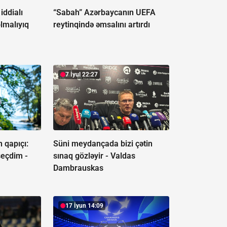
iddialı
“Sabah” Azərbaycanın UEFA
lmalıyıq
reytinqində əmsalını artırdı
7 İyul 22:27
 qapıçı:
Süni meydançada bizi çətin
seçdim -
sınaq gözləyir -
Valdas
Dambrauskas
17 İyun 14:09