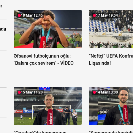
ır
18 May 12:45
17 May 19:54
nda
Əfsanəvi futbolçunun oğlu:
“Neftçi” UEFA Konfr
"Bakını çox sevirəm" - VİDEO
Liqasında!
15 May 11:20
14 May 13:00
“Qarabağ”da karyeramın
“Karyeramda keçirdi