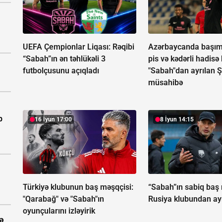
UEFA Çempionlar Liqası:
Rəqibi
Azərbaycanda başım
“Sabah”ın ən təhlükəli 3
pis və kədərli hadisə
futbolçusunu açıqladı
"Sabah"dan ayrılan Ş
müsahibə
b
16 İyun 17:00
8 İyun 14:15
Türkiyə klubunun baş məşqçisi:
“Sabah”ın sabiq baş
"Qarabağ" və "Sabah"ın
Rusiya klubundan ayr
oyunçularını izləyirik
ə