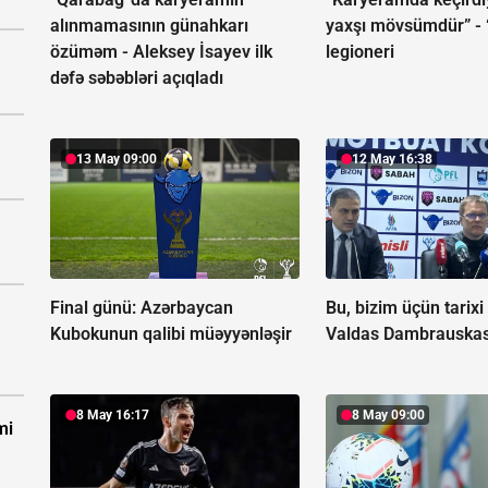
alınmamasının günahkarı
yaxşı mövsümdür” -
özüməm -
Aleksey İsayev ilk
legioneri
dəfə səbəbləri açıqladı
13 May 09:00
12 May 16:38
Final günü:
Azərbaycan
Bu, bizim üçün tarixi 
Kubokunun qalibi müəyyənləşir
Valdas Dambrauska
8 May 16:17
8 May 09:00
mi