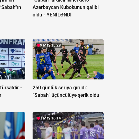
“Sabah”ın
Azərbaycan Kubokunun qalibi
oldu -
YENİLƏNDİ
9 May 18:29
fürsətdir -
250 günlük seriya qırıldı:
s
“Sabah” üçüncülüyə şərik oldu
3 May 16:14