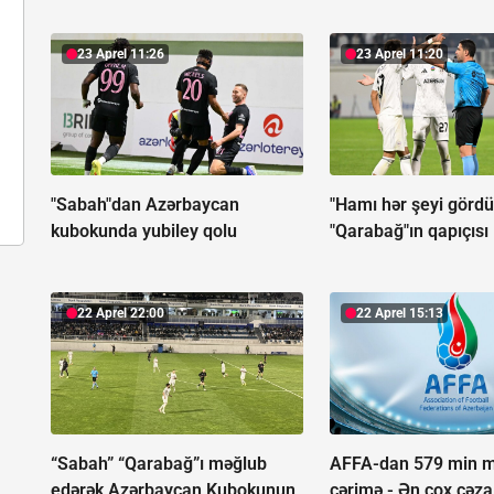
23 Aprel 11:26
23 Aprel 11:20
"Sabah"dan Azərbaycan
"Hamı hər şeyi gördü
kubokunda yubiley qolu
"Qarabağ"ın qapıçısı
22 Aprel 22:00
22 Aprel 15:13
“Sabah” “Qarabağ”ı məğlub
AFFA-dan 579 min m
edərək Azərbaycan Kubokunun
cərimə - Ən çox cəza