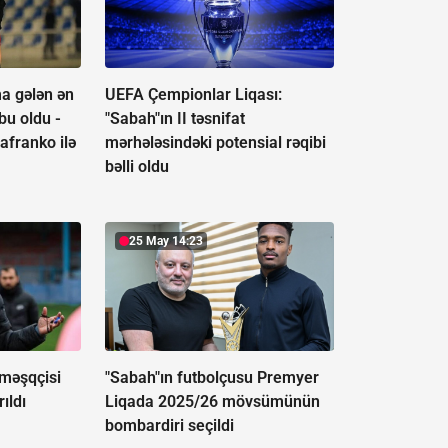
a gələn ən
UEFA Çempionlar Liqası:
 bu oldu -
"Sabah"ın II təsnifat
afranko ilə
mərhələsindəki potensial rəqibi
bəlli oldu
25 May 14:23
 məşqçisi
"Sabah"ın futbolçusu Premyer
ıldı
Liqada 2025/26 mövsümünün
bombardiri seçildi