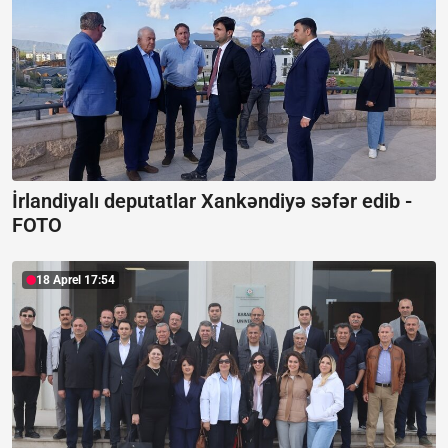
İrlandiyalı deputatlar Xankəndiyə səfər edib -
FOTO
18 Aprel 17:54