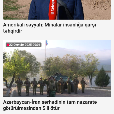
Amerikalı səyyah: Minalar insanlığa qarşı
təhqirdir
22 Oktyabr 2025 00:01
Azərbaycan-İran sərhədinin tam nəzarətə
götürülməsindən 5 il ötür