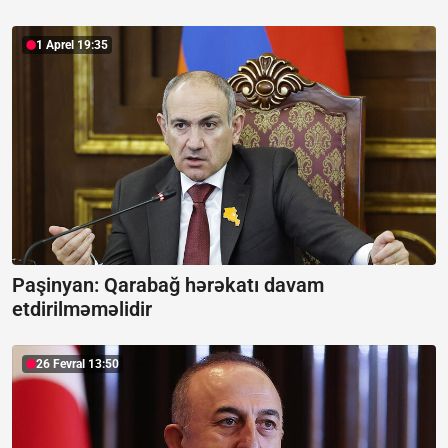
1 Aprel 19:35
Paşinyan: Qarabağ hərəkatı davam
etdirilməməlidir
26 Fevral 13:50