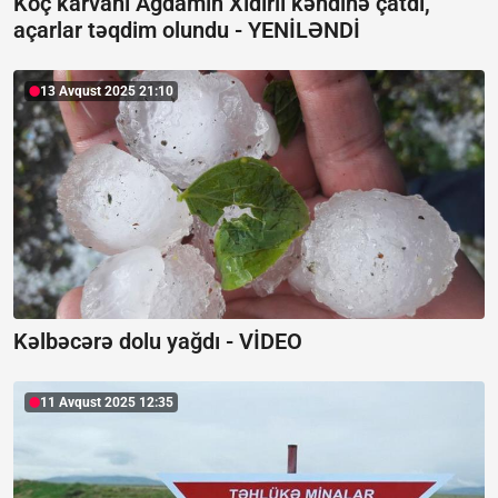
Köç karvanı Ağdamın Xıdırlı kəndinə çatdı,
açarlar təqdim olundu -
YENİLƏNDİ
13 Avqust 2025 21:10
Kəlbəcərə dolu yağdı -
VİDEO
11 Avqust 2025 12:35