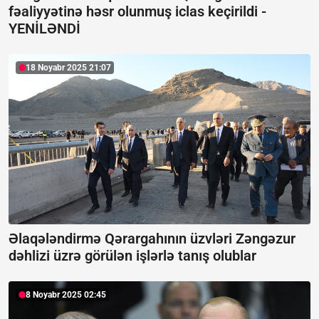
fəaliyyətinə həsr olunmuş iclas keçirildi -
YENİLƏNDİ
18 Noyabr 2025 21:07
Əlaqələndirmə Qərargahının üzvləri Zəngəzur
dəhlizi üzrə görülən işlərlə tanış olublar
8 Noyabr 2025 02:45