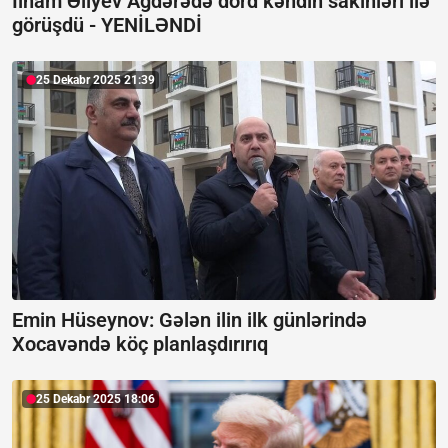
İlham Əliyev Ağdərədə dörd kəndin sakinləri ilə
görüşdü -
YENİLƏNDİ
25 Dekabr 2025 21:39
Emin Hüseynov: Gələn ilin ilk günlərində
Xocavəndə köç planlaşdırırıq
25 Dekabr 2025 18:06