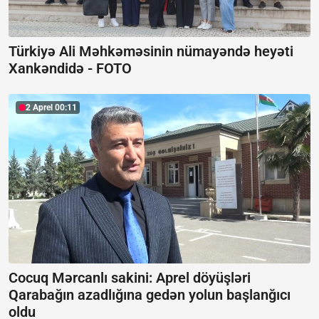
Türkiyə Ali Məhkəməsinin nümayəndə heyəti
Xankəndidə -
FOTO
2 Aprel 00:11
Cocuq Mərcanlı sakini: Aprel döyüşləri
Qarabağın azadlığına gedən yolun başlanğıcı
oldu