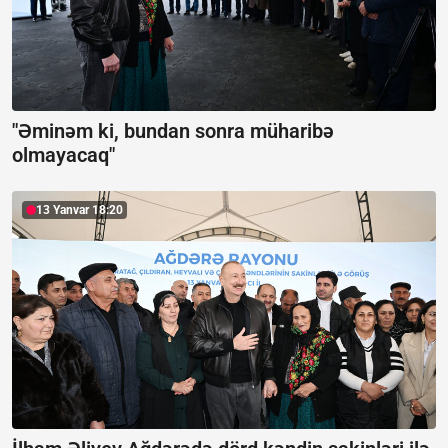
"Əminəm ki, bundan sonra müharibə
olmayacaq"
13 Yanvar 18:20