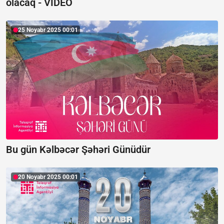
olacaq -
VİDEO
25 Noyabr 2025 00:01
Bu gün Kəlbəcər Şəhəri Günüdür
20 Noyabr 2025 00:01