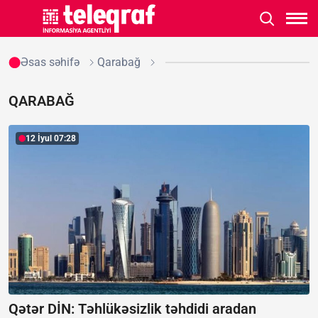
Əsas səhifə
Qarabağ
QARABAĞ
12 İyul 07:28
Qətər DİN: Təhlükəsizlik təhdidi aradan