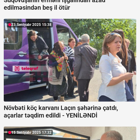
Suqovuşanın erməni işğalından azad
edilməsindən beş il ötür
23 Sentyabr 2025 15:38
Növbəti köç karvanı Laçın şəhərinə çatdı,
açarlar təqdim edildi -
YENİLƏNDİ
15 Sentyabr 2025 17:32