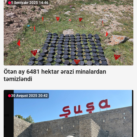
1 Sentyabr 2025 14:46
Ötən ay 6481 hektar ərazi minalardan
təmizləndi
30 Avqust 2025 20:42