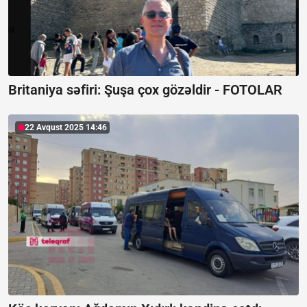
Britaniya səfiri: Şuşa çox gözəldir -
FOTOLAR
22 Avqust 2025 14:46