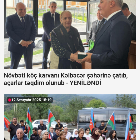
Növbəti köç karvanı Kəlbəcər şəhərinə çatıb,
açarlar təqdim olunub -
YENİLƏNDİ
12 Sentyabr 2025 15:19