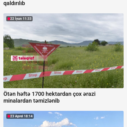
qaldırılıb
22 İyun 11:33
Ötən həftə 1700 hektardan çox ərazi
minalardan təmizlənib
23 Aprel 18:14