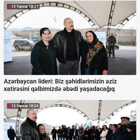
13 Yanvar 18:27
Azərbaycan lideri: Biz şəhidlərimizin əziz
xatirəsini qəlbimizdə əbədi yaşadacağıq
13 Yanvar 18:24