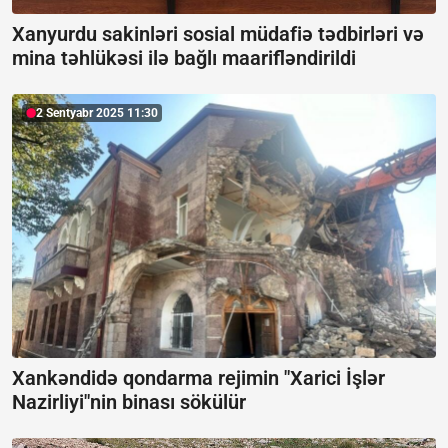
Xanyurdu sakinləri sosial müdafiə tədbirləri və
mina təhlükəsi ilə bağlı maarifləndirildi
2 Sentyabr 2025 11:30
Xankəndidə qondarma rejimin "Xarici İşlər
Nazirliyi"nin binası sökülür