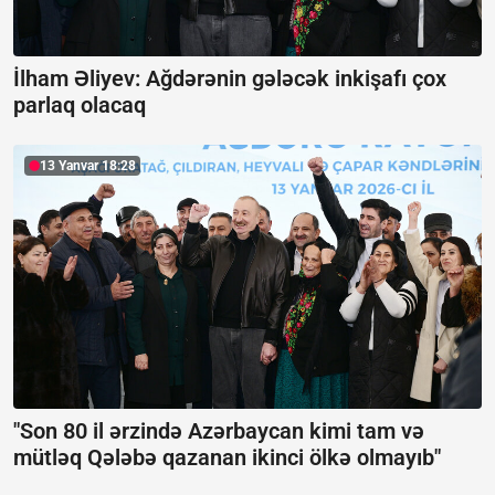
İlham Əliyev: Ağdərənin gələcək inkişafı çox
parlaq olacaq
13 Yanvar 18:28
"Son 80 il ərzində Azərbaycan kimi tam və
mütləq Qələbə qazanan ikinci ölkə olmayıb"