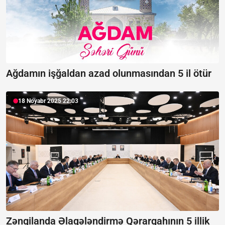
Ağdamın işğaldan azad olunmasından 5 il ötür
18 Noyabr 2025 22:03
Zəngilanda Əlaqələndirmə Qərargahının 5 illik