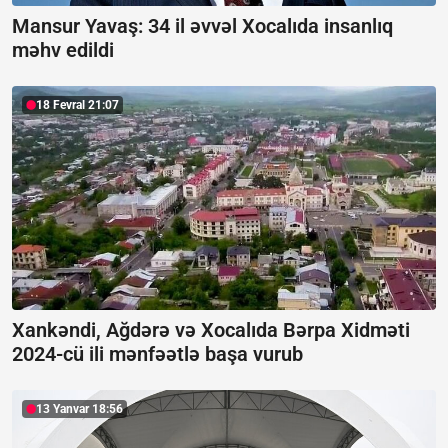
Mansur Yavaş:
34 il əvvəl Xocalıda insanlıq
məhv edildi
18 Fevral 21:07
Xankəndi, Ağdərə və Xocalıda Bərpa Xidməti
2024-cü ili mənfəətlə başa vurub
13 Yanvar 18:56