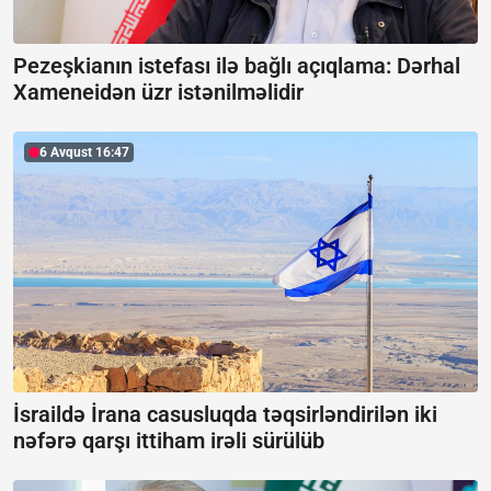
Pezeşkianın istefası ilə bağlı açıqlama:
Dərhal
Xameneidən üzr istənilməlidir
6 Avqust 16:47
İsraildə İrana casusluqda təqsirləndirilən iki
nəfərə qarşı ittiham irəli sürülüb