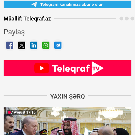
Müəllif:
Teleqraf.az
Paylaş
YAXIN ŞƏRQ
7 Avqust 17:15