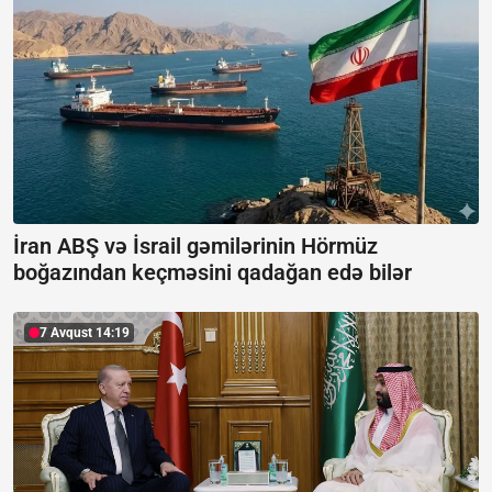
İran ABŞ və İsrail gəmilərinin Hörmüz
boğazından keçməsini qadağan edə bilər
7 Avqust 14:19