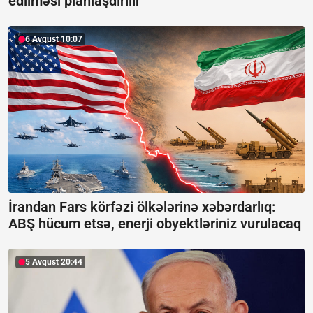
edilməsi planlaşdırılır
6 Avqust 10:07
İrandan Fars körfəzi ölkələrinə xəbərdarlıq:
ABŞ hücum etsə, enerji obyektləriniz vurulacaq
5 Avqust 20:44