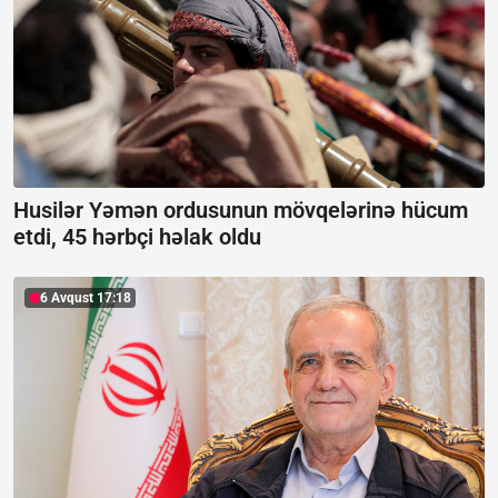
Husilər Yəmən ordusunun mövqelərinə hücum
etdi, 45 hərbçi həlak oldu
6 Avqust 17:18