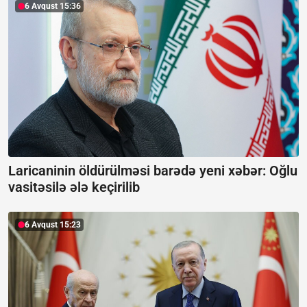
6 Avqust 15:36
Laricaninin öldürülməsi barədə yeni xəbər:
Oğlu
vasitəsilə ələ keçirilib
6 Avqust 15:23