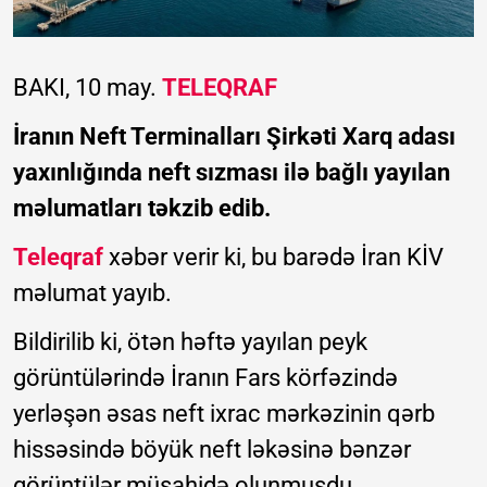
BAKI, 10 may.
TELEQRAF
İranın Neft Terminalları Şirkəti Xarq adası
yaxınlığında neft sızması ilə bağlı yayılan
məlumatları təkzib edib.
Teleqraf
xəbər verir ki, bu barədə İran KİV
məlumat yayıb.
Bildirilib ki, ötən həftə yayılan peyk
görüntülərində İranın Fars körfəzində
yerləşən əsas neft ixrac mərkəzinin qərb
hissəsində böyük neft ləkəsinə bənzər
görüntülər müşahidə olunmuşdu.