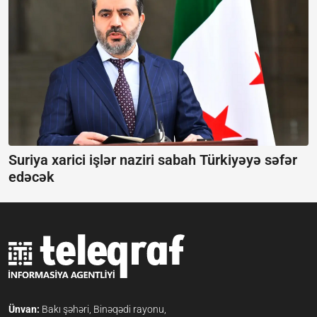
Suriya xarici işlər naziri sabah Türkiyəyə səfər
edəcək
Ünvan:
Bakı şəhəri, Binəqədi rayonu,