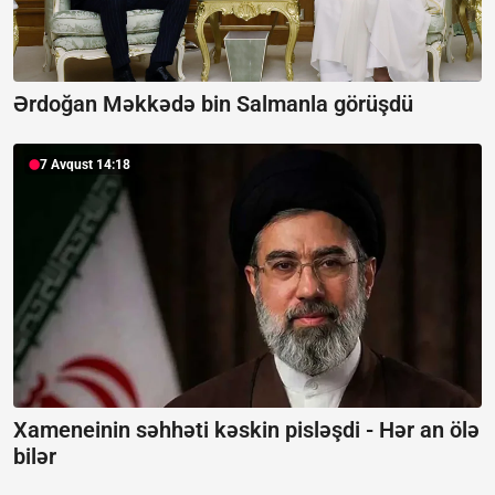
Ərdoğan Məkkədə bin Salmanla görüşdü
7 Avqust 14:18
Xameneinin səhhəti kəskin pisləşdi -
Hər an ölə
bilər