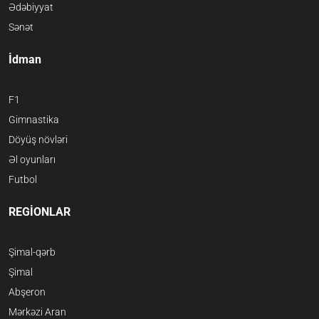
Ədəbiyyat
Sənət
İdman
F1
Gimnastika
Döyüş növləri
Əl oyunları
Futbol
REGİONLAR
Şimal-qərb
Şimal
Abşeron
Mərkəzi Aran