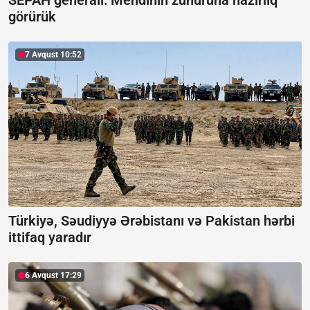
SEPAH generalı:
Mehdinin zühuruna hazırlıq
görürük
7 Avqust 10:52
Türkiyə, Səudiyyə Ərəbistanı və Pakistan hərbi
ittifaq yaradır
6 Avqust 17:29