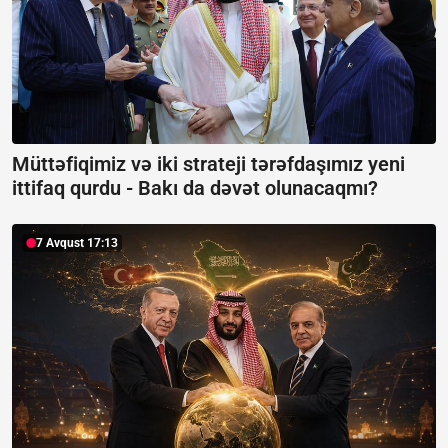
Müttəfiqimiz və iki strateji tərəfdaşımız yeni
ittifaq qurdu -
Bakı da dəvət olunacaqmı?
7 Avqust 17:13