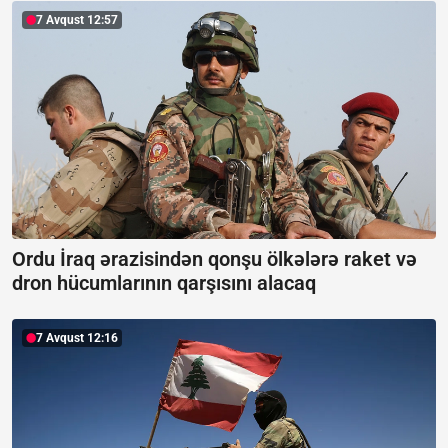
7 Avqust 12:57
Ordu İraq ərazisindən qonşu ölkələrə raket və
dron hücumlarının qarşısını alacaq
7 Avqust 12:16