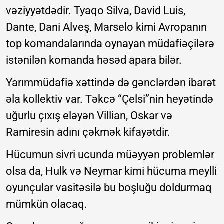
vəziyyətdədir. Tyaqo Silva, David Luis,
Dante, Dani Alveş, Marselo kimi Avropanın
top komandalarında oynayan müdafiəçilərə
istənilən komanda həsəd apara bilər.
Yarımmüdafiə xəttində də gənclərdən ibarət
əla kollektiv var. Təkcə “Çelsi”nin heyətində
uğurlu çıxış eləyən Villian, Oskar və
Ramiresin adını çəkmək kifayətdir.
Hücumun sivri ucunda müəyyən problemlər
olsa da, Hulk və Neymar kimi hücuma meylli
oyunçular vasitəsilə bu boşluğu doldurmaq
mümkün olacaq.