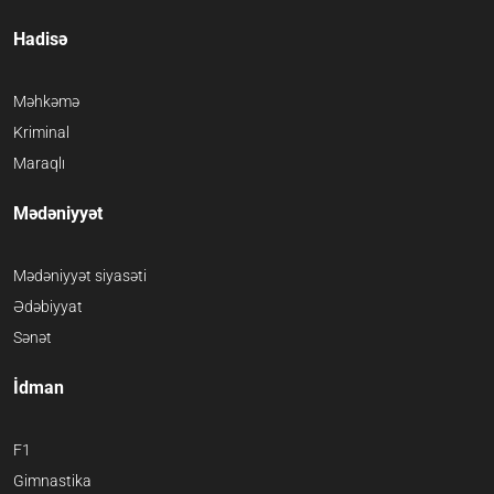
Hadisə
Məhkəmə
Kriminal
Maraqlı
Mədəniyyət
Mədəniyyət siyasəti
Ədəbiyyat
Sənət
İdman
F1
Gimnastika