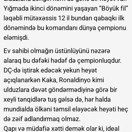
Yığmada ikinci dönəmini yaşayan “Böyük fil”
ləqəbli mütəxəssis 12 il bundan qabaqkı ilk
dönəmində bu komandanı dünya çempionu
eləmişdi.
Ev sahibi olmağın üstünlüyünü nəzərə
alaraq bu dəfəki hədəf də çempionluqdur.
DÇ-də iştirak edəcək yekun heyət
açıqlanarkən Kaka, Ronaldinyo kimi
ulduzlara dəvət göndərmədiyinə görə bir
xeyli tənqidlərə tuş gəlsə də, hər halda
mundialda ölkəni təmsil eləyəcək heyəti heç
də zəif adlandırmaq olmaz.
Qapı və müdafiə xətti demək olar ki, ideal