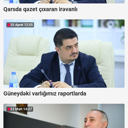
Qarsda qəzet çıxaran irəvanlı
20 Aprel 12:55
Güneydəki varlığımız raportlarda
23 Mart 14:27