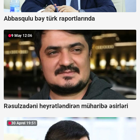
Abbasqulu bəy türk raportlarında
9 May 12:06
Rəsulzadəni heyrətləndirən müharibə əsirləri
30 Aprel 19:51