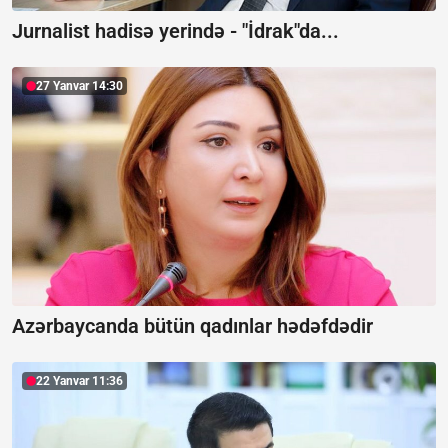
Jurnalist hadisə yerində - "İdrak"da...
27 Yanvar 14:30
Azərbaycanda bütün qadınlar hədəfdədir
22 Yanvar 11:36