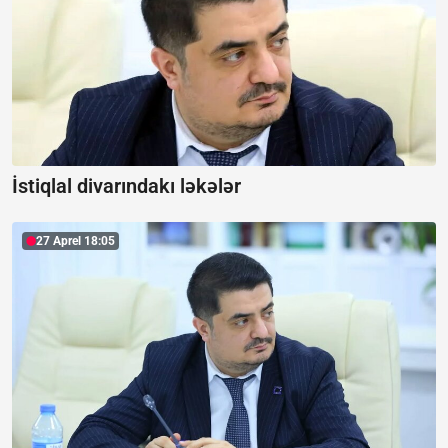
İstiqlal divarındakı ləkələr
27 Aprel 18:05