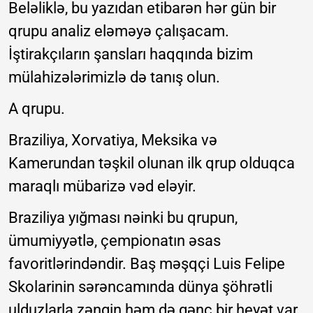
Beləliklə, bu yazıdan etibarən hər gün bir
qrupu analiz eləməyə çalışacam.
İştirakçıların şansları haqqında bizim
mülahizələrimizlə də tanış olun.
A qrupu.
Braziliya, Xorvatiya, Meksika və
Kamerundan təşkil olunan ilk qrup olduqca
maraqlı mübarizə vəd eləyir.
Braziliya yığması nəinki bu qrupun,
ümumiyyətlə, çempionatın əsas
favoritlərindəndir. Baş məşqçi Luis Felipe
Skolarinin sərəncamında dünya şöhrətli
ulduzlarla zəngin həm də gənc bir heyət var.