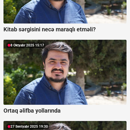
Kitab sərgisini necə maraqlı etməli?
8 Oktyabr 2025 15:17
Ortaq əlifba yollarında
27 Sentyabr 2025 19:30