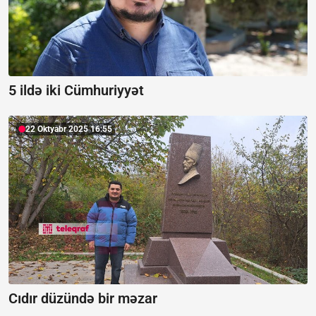
5 ildə iki Cümhuriyyət
22 Oktyabr 2025 16:55
Cıdır düzündə bir məzar