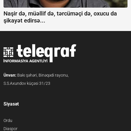
Naşir də, müəllif də, tərcüməçi də, oxucu da
şikayət edirsə...
Ünvan:
Bakı şəhəri, Binəqədi rayonu,
S.S.Axundov küçəsi 31/23
Siyasət
Ordu
Diaspor