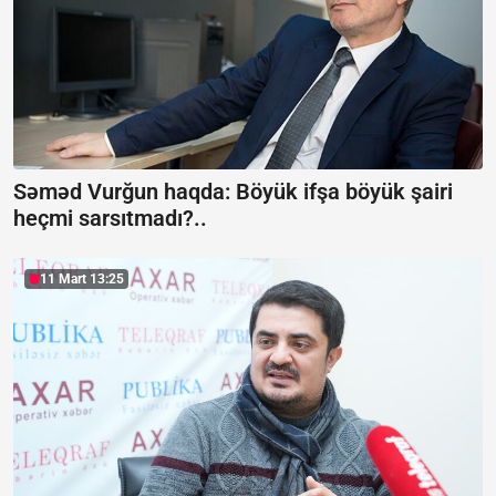
Səməd Vurğun haqda:
Böyük ifşa böyük şairi
heçmi sarsıtmadı?..
11 Mart 13:25