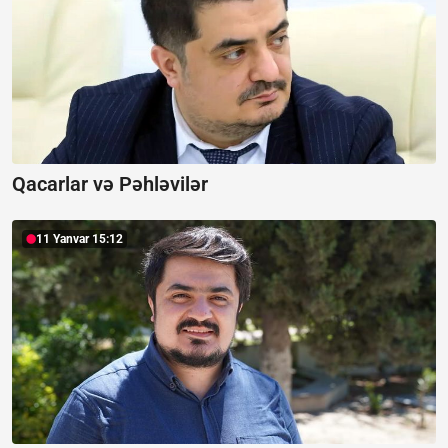
Qacarlar və Pəhləvilər
11 Yanvar 15:12