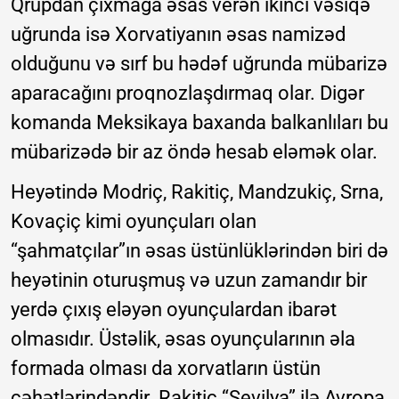
Qrupdan çıxmağa əsas verən ikinci vəsiqə
uğrunda isə Xorvatiyanın əsas namizəd
olduğunu və sırf bu hədəf uğrunda mübarizə
aparacağını proqnozlaşdırmaq olar. Digər
komanda Meksikaya baxanda balkanlıları bu
mübarizədə bir az öndə hesab eləmək olar.
Heyətində Modriç, Rakitiç, Mandzukiç, Srna,
Kovaçiç kimi oyunçuları olan
“şahmatçılar”ın əsas üstünlüklərindən biri də
heyətinin oturuşmuş və uzun zamandır bir
yerdə çıxış eləyən oyunçulardan ibarət
olmasıdır. Üstəlik, əsas oyunçularının əla
formada olması da xorvatların üstün
cəhətlərindəndir. Rakitiç “Sevilya” ilə Avropa