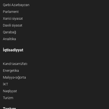
Qərbi Azərbaycan
Parlament
Xarici siyasət
Daxili siyasət
Qarabağ
Analitika
İqtisadiyyat
Kənd təsərrüfatı
Energetika
Maliyyə-sığorta
İKT
Nəqliyyat
Turizm
Toplum