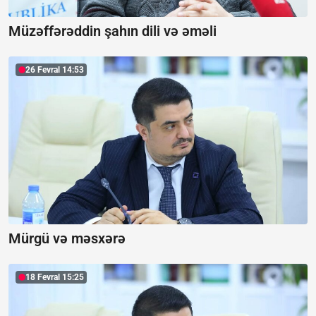
Müzəffərəddin şahın dili və əməli
26 Fevral 14:53
Mürgü və məsxərə
18 Fevral 15:25