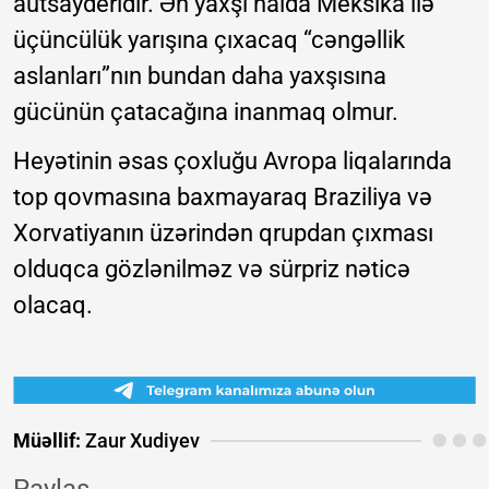
autsayderidir. Ən yaxşı halda Meksika ilə
üçüncülük yarışına çıxacaq “cəngəllik
aslanları”nın bundan daha yaxşısına
gücünün çatacağına inanmaq olmur.
Heyətinin əsas çoxluğu Avropa liqalarında
top qovmasına baxmayaraq Braziliya və
Xorvatiyanın üzərindən qrupdan çıxması
olduqca gözlənilməz və sürpriz nəticə
olacaq.
Müəllif:
Zaur Xudiyev