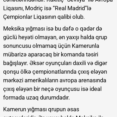
Liqasını, Modriç isə “Real Madrid”lə
Çempionlar Liqasının qalibi olub.
Meksika yığması isə bu dəfə o qədər də
güclü heyəti olmayan, ən yaxşı halda qrup
sonuncusu olmamaq üçün Kamerunla
mübarizə aparacaq bir komanda təsiri
bağışlayır. Əksər oyunçuları daxili və digər
qonşu ölkə çempionatlarında çıxış eləyən
mərkəzi amerikalıların avropa arenasında
çıxış eləyən bir neçə oyunçusu isə ideal
formada uzaq durumdadır.
Kamerun yığması qrupun əsas