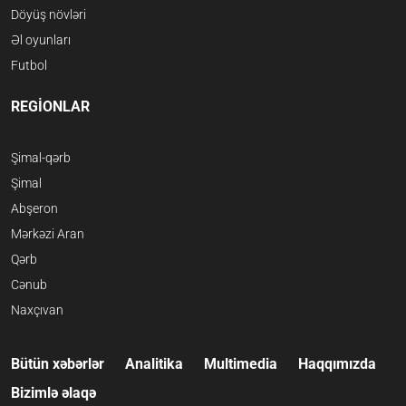
Döyüş növləri
Əl oyunları
Futbol
REGİONLAR
Şimal-qərb
Şimal
Abşeron
Mərkəzi Aran
Qərb
Cənub
Naxçıvan
Bütün xəbərlər
Analitika
Multimedia
Haqqımızda
Bizimlə əlaqə