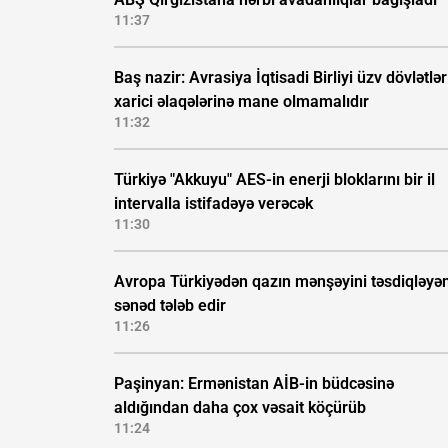
11:37
Baş nazir: Avrasiya İqtisadi Birliyi üzv dövlətlər
xarici əlaqələrinə mane olmamalıdır
11:32
Türkiyə "Akkuyu" AES-in enerji bloklarını bir il
intervalla istifadəyə verəcək
11:30
Avropa Türkiyədən qazın mənşəyini təsdiqləyə
sənəd tələb edir
11:26
Paşinyan: Ermənistan AİB-in büdcəsinə
aldığından daha çox vəsait köçürüb
11:24