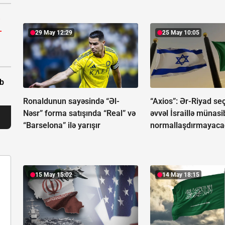
-
-
29 May 12:29
25 May 10:05
ıb
Ronaldunun sayəsində “Əl-
“Axios”: Ər-Riyad se
Nəsr” forma satışında “Real” və
əvvəl İsraillə münasib
“Barselona” ilə yarışır
normallaşdırmayac
15 May 15:02
14 May 18:15