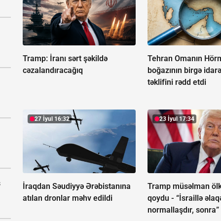
Tramp:
İranı sərt şəkildə
Tehran Omanın Hör
cəzalandıracağıq
boğazının birgə idar
təklifini rədd etdi
27 İyul 16:32
23 İyul 17:34
s
İraqdan Səudiyyə Ərəbistanına
Tramp müsəlman ölkə
atılan dronlar məhv edildi
qoydu -
“İsraillə əlaq
normallaşdır, sonra”