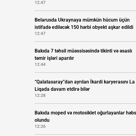
12:47
Belarusda Ukraynaya mümkün hücum üçün
istifadə ediləcək 150 hərbi obyekt aşkar edildi
12:47
Bakıda 7 təhsil müəssisəsində tikinti və əsaslı
təmir işləri aparılır
12:44
“Qalatasaray”dan ayrılan İkardi karyerasını La
Liqada davam etdirə bilər
12:28
Bakıda moped və motosiklet oğurlayanlar həb
olundu
12:26