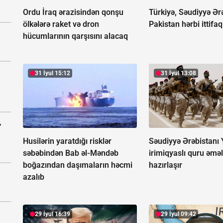
Ordu İraq ərazisindən qonşu
Türkiyə, Səudiyyə Ər
ölkələrə raket və dron
Pakistan hərbi ittifa
hücumlarının qarşısını alacaq
31 İyul 15:12
31 İyul 13:08
”
Husilərin yaratdığı risklər
Səudiyyə Ərəbistanı
səbəbindən Bab əl-Məndəb
irimiqyaslı quru əməl
boğazından daşımaların həcmi
hazırlaşır
azalıb
29 İyul 16:39
29 İyul 09:42