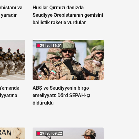
əbistanı və
Husilər Qırmızı dənizdə
q yaradır
Səudiyyə Ərəbistanının gəmisini
ballistik raketlə vurdular
29 İyul 16:51
 Yəməndə
ABŞ və Səudiyyənin birgə
iyyatına
əməliyyatı:
Dörd SEPAH-çı
öldürüldü
29 İyul 09:22