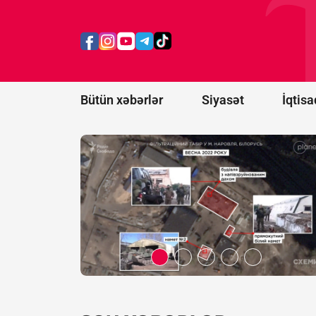
istifadə
ediləcək
150 hərbi
obyekt
aşkar
edildi
Bütün xəbərlər
Siyasət
İqtisa