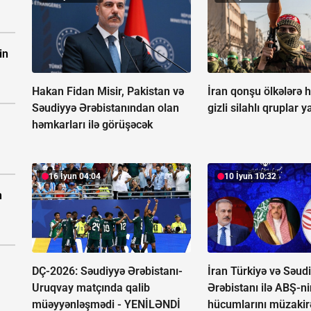
in
Hakan Fidan Misir, Pakistan və
İran qonşu ölkələrə
Səudiyyə Ərəbistanından olan
gizli silahlı qruplar y
həmkarları ilə görüşəcək
16 İyun 04:04
10 İyun 10:32
n
DÇ-2026: Səudiyyə Ərəbistanı-
İran Türkiyə və Səud
Uruqvay matçında qalib
Ərəbistanı ilə ABŞ-n
müəyyənləşmədi -
YENİLƏNDİ
hücumlarını müzakir