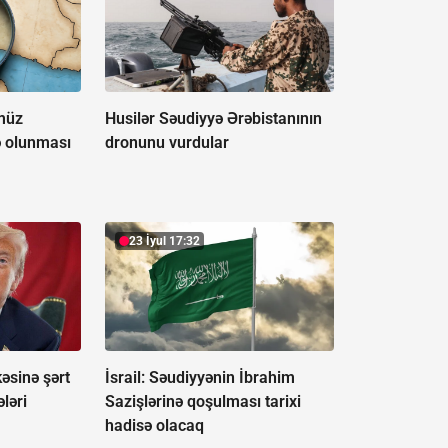
müz
Husilər Səudiyyə Ərəbistanının
ə olunması
dronunu vurdular
23 İyul 17:32
sinə şərt
İsrail:
Səudiyyənin İbrahim
ələri
Sazişlərinə qoşulması tarixi
hadisə olacaq