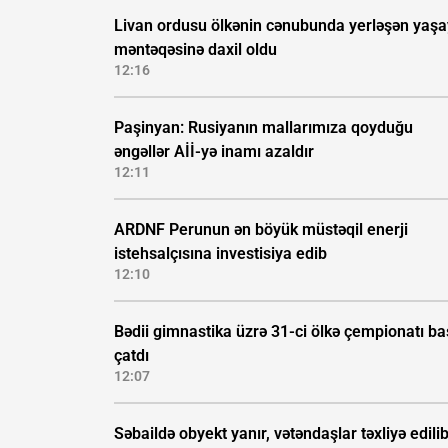
Livan ordusu ölkənin cənubunda yerləşən yaşa
məntəqəsinə daxil oldu
12:16
Paşinyan: Rusiyanın mallarımıza qoyduğu
əngəllər Aİİ-yə inamı azaldır
12:11
ARDNF Perunun ən böyük müstəqil enerji
istehsalçısına investisiya edib
12:10
Bədii gimnastika üzrə 31-ci ölkə çempionatı b
çatdı
12:07
Səbaildə obyekt yanır, vətəndaşlar təxliyə edilib