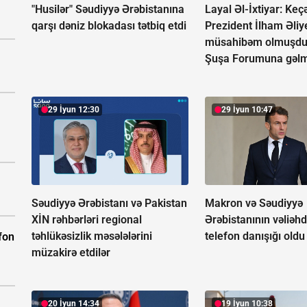
"Husilər" Səudiyyə Ərəbistanına
Layal Əl-İxtiyar: Keçə
qarşı dəniz blokadası tətbiq etdi
Prezident İlham Əliy
müsahibəm olmuşdu, 
Şuşa Forumuna gəl
29 İyun 12:30
29 İyun 10:47
Səudiyyə Ərəbistanı və Pakistan
Makron və Səudiyyə
XİN rəhbərləri regional
Ərəbistanının vəliəh
təhlükəsizlik məsələlərini
telefon danışığı oldu
fon
müzakirə etdilər
20 İyun 14:34
19 İyun 10:38