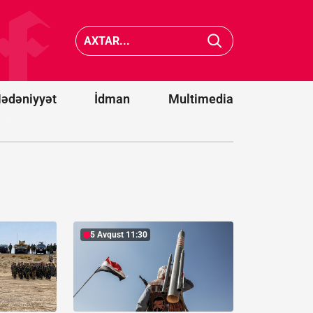
Ərəbistanı
İttifaqın
və
üzvlüklə
Pakistan
bağlı
hərbi
referen
ittifaq
keçirə
yaradır
bilmərik
ədəniyyət
İdman
Multimedia
5 Avqust 11:30