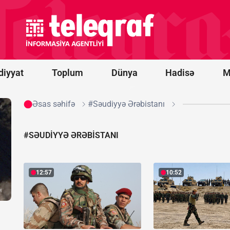
Səbaildə obyekt yanır,
vətəndaşlar təxliyə edilib
-
YENİLƏNDİ/FOTO/VİDEO
diyyat
Toplum
Dünya
Hadisə
M
Əsas səhifə
#Səudiyyə Ərəbistanı
#SƏUDIYYƏ ƏRƏBISTANI
12:57
10:52