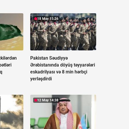
18 May 15:26
çkilərdən
Pakistan Səudiyyə
ətləri
Ərəbistanında döyüş təyyarələri
aq
eskadrilyası və 8 min hərbçi
yerləşdirdi
12 May 14:38