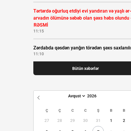
Tərtərdə oğurluq etdiyi evi yandıran və yaşlı ər
arvadın ölümünə səbəb olan şəxs həbs olundu 
RƏSMİ
11:15
Zərdabda qəsdən yanğın törədən şəxs saxlanıl
11:10
Bütün xəbərlər
Ç
Ç
C
C
Ş
B
B
27
28
29
30
31
1
2