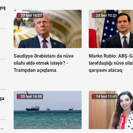
yış
23 İyul 16:27
23 İyul 12:21
Səudiyyə Ərəbistanı da nüvə
Marko Rubio: ABŞ-S
silahı əldə etmək istəyir? -
tərəfdaşlığı nüvə sila
Trampdan açıqlama
qarşısını alacaq
20 İyul 16:38
14 İyul 11:41
aşa
 -