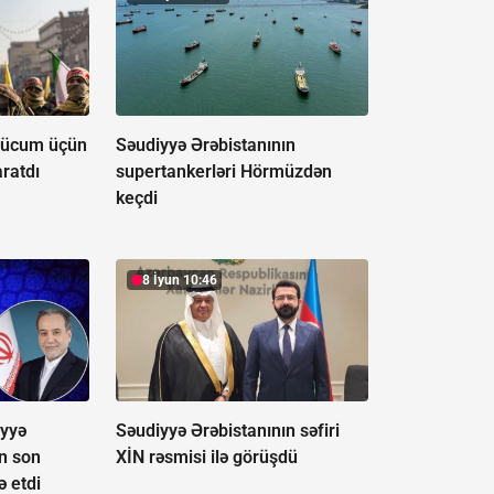
 hücum üçün
Səudiyyə Ərəbistanının
aratdı
supertankerləri Hörmüzdən
keçdi
8 İyun 10:46
iyyə
Səudiyyə Ərəbistanının səfiri
in son
XİN rəsmisi ilə görüşdü
ə etdi