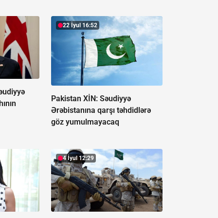
22 İyul 16:52
əudiyyə
Pakistan XİN: Səudiyyə
hının
Ərəbistanına qarşı təhdidlərə
göz yumulmayacaq
4 İyul 12:29