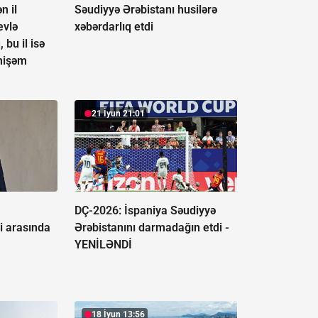
n il
Səudiyyə Ərəbistanı husilərə
evlə
xəbərdarlıq etdi
bu il isə
mişəm
21 İyun 21:01
DÇ-2026: İspaniya Səudiyyə
di arasında
Ərəbistanını darmadağın etdi -
YENİLƏNDİ
18 İyun 13:56