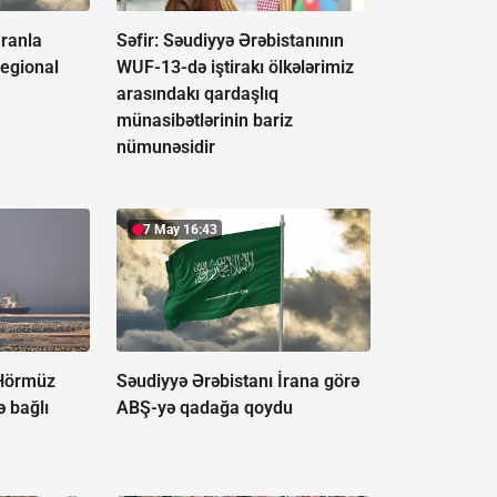
İranla
Səfir: Səudiyyə Ərəbistanının
egional
WUF-13-də iştirakı ölkələrimiz
arasındakı qardaşlıq
münasibətlərinin bariz
nümunəsidir
7 May 16:43
 Hörmüz
Səudiyyə Ərəbistanı İrana görə
ə bağlı
ABŞ-yə qadağa qoydu