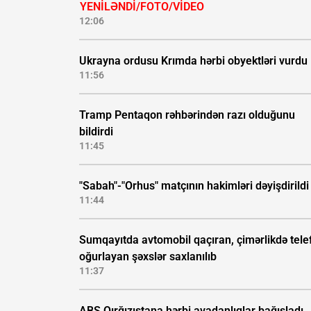
YENİLƏNDİ/FOTO/VİDEO
12:06
Ukrayna ordusu Krımda hərbi obyektləri vurdu
11:56
Tramp Pentaqon rəhbərindən razı olduğunu
bildirdi
11:45
"Sabah"-"Orhus" matçının hakimləri dəyişdirildi
11:44
Sumqayıtda avtomobil qaçıran, çimərlikdə tele
oğurlayan şəxslər saxlanılıb
11:37
ABŞ Qırğızıstana hərbi avadanlıqlar bağışladı