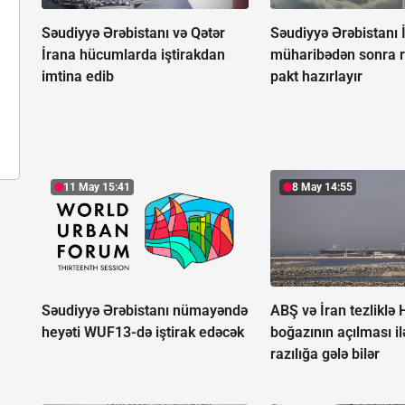
Səudiyyə Ərəbistanı və Qətər
Səudiyyə Ərəbistanı 
İrana hücumlarda iştirakdan
müharibədən sonra r
imtina edib
pakt hazırlayır
11 May 15:41
8 May 14:55
Səudiyyə Ərəbistanı nümayəndə
ABŞ və İran tezliklə
heyəti WUF13-də iştirak edəcək
boğazının açılması il
razılığa gələ bilər