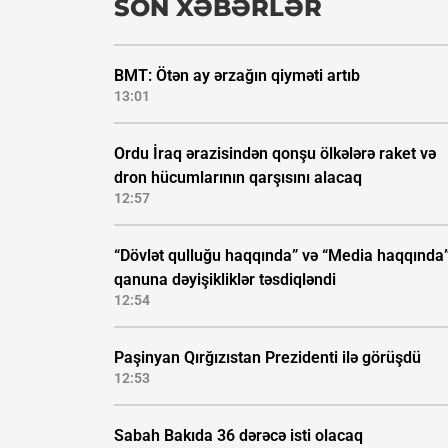
SON XƏBƏRLƏR
BMT: Ötən ay ərzağın qiyməti artıb
13:01
Ordu İraq ərazisindən qonşu ölkələrə raket və
dron hücumlarının qarşısını alacaq
12:57
“Dövlət qulluğu haqqında” və “Media haqqında
qanuna dəyişikliklər təsdiqləndi
12:54
Paşinyan Qırğızıstan Prezidenti ilə görüşdü
12:53
Sabah Bakıda 36 dərəcə isti olacaq