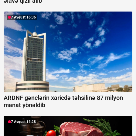
əlavə qızıl alıb
7 Avqust 16:36
ARDNF gənclərin xaricdə təhsilinə 87 milyon
manat yönəldib
7 Avqust 15:28