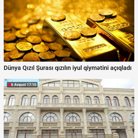
Dünya Qızıl Şurası qızılın iyul qiymətini açıqladı
6 Avqust 17:10