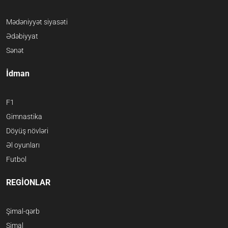
Mədəniyyət siyasəti
Ədəbiyyat
Sənət
İdman
F1
Gimnastika
Döyüş növləri
Əl oyunları
Futbol
REGİONLAR
Şimal-qərb
Şimal