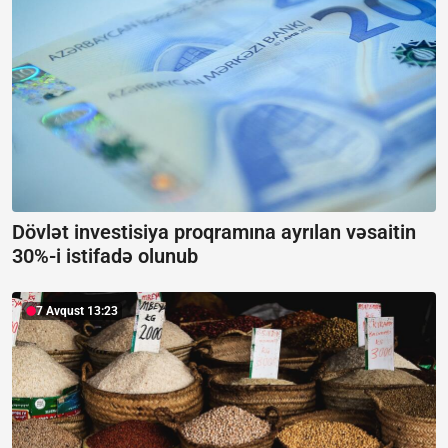
Dövlət investisiya proqramına ayrılan vəsaitin
30%-i istifadə olunub
7 Avqust 13:23