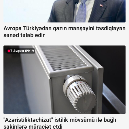
Avropa Türkiyədən qazın mənşəyini təsdiqləyən
sənəd tələb edir
7 Avqust 09:19
"Azəristiliktəchizat" istilik mövsümü ilə bağlı
sakinlərə müraciət etdi