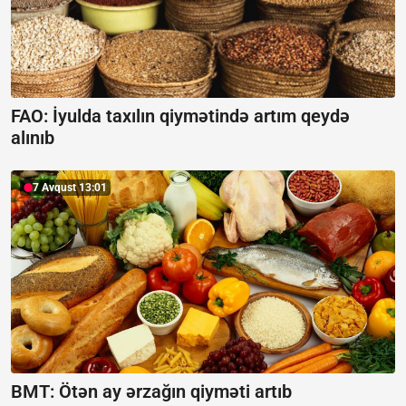
FAO: İyulda taxılın qiymətində artım qeydə
alınıb
7 Avqust 13:01
BMT: Ötən ay ərzağın qiyməti artıb