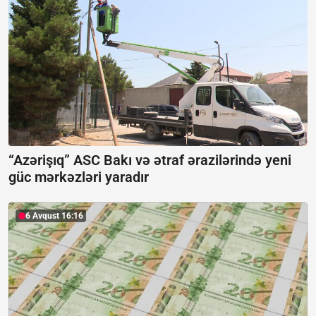
“Azərişıq” ASC Bakı və ətraf ərazilərində yeni
güc mərkəzləri yaradır
6 Avqust 16:16