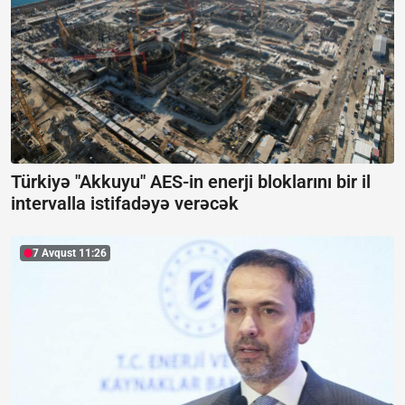
Türkiyə "Akkuyu" AES-in enerji bloklarını bir il
intervalla istifadəyə verəcək
7 Avqust 11:26