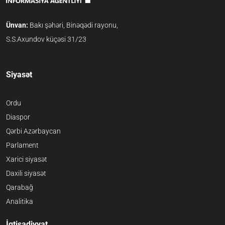
Ünvan:
Bakı şəhəri, Binəqədi rayonu,
S.S.Axundov küçəsi 31/23
Siyasət
Ordu
Diaspor
Qərbi Azərbaycan
Parlament
Xarici siyasət
Daxili siyasət
Qarabağ
Analitika
İqtisadiyyat