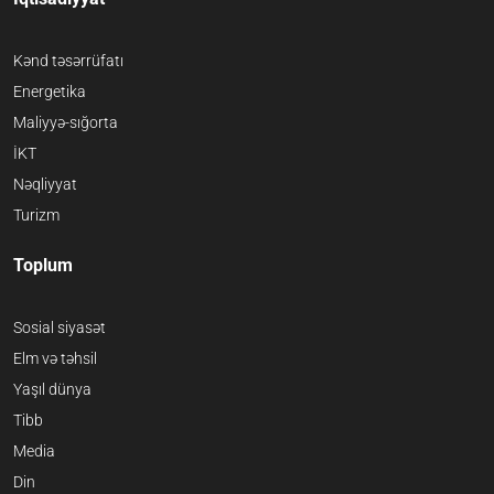
Kənd təsərrüfatı
Energetika
Maliyyə-sığorta
İKT
Nəqliyyat
Turizm
Toplum
Sosial siyasət
Elm və təhsil
Yaşıl dünya
Tibb
Media
Din