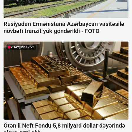
Rusiyadan Ermənistana Azərbaycan vasitəsilə
növbəti tranzit yük göndərildi -
FOTO
7 Avqust 17:21
Ötən il Neft Fondu 5,8 milyard dollar dəyərində