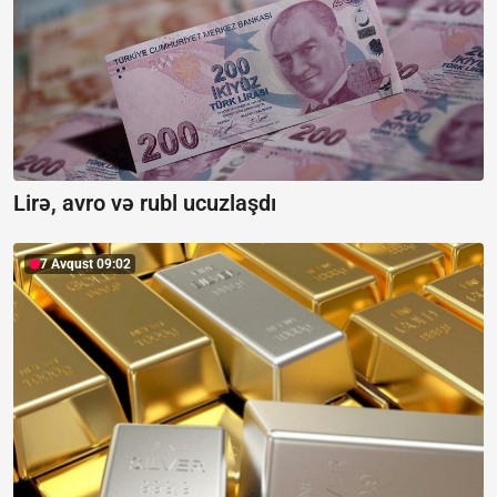
Lirə, avro və rubl ucuzlaşdı
7 Avqust 09:02