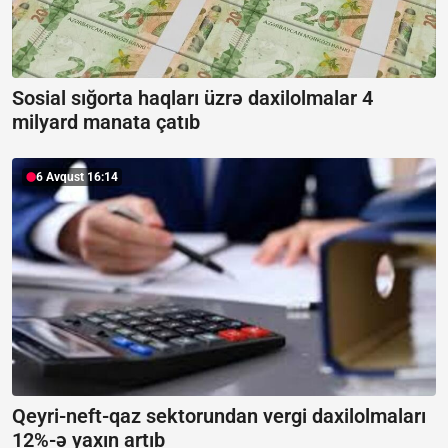
Sosial sığorta haqları üzrə daxilolmalar 4
milyard manata çatıb
6 Avqust 16:14
Qeyri-neft-qaz sektorundan vergi daxilolmaları
12%-ə yaxın artıb