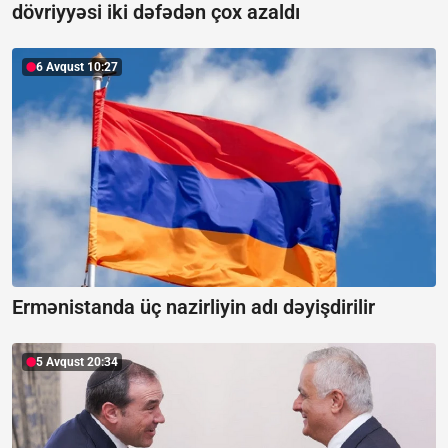
dövriyyəsi iki dəfədən çox azaldı
6 Avqust 10:27
Ermənistanda üç nazirliyin adı dəyişdirilir
5 Avqust 20:34