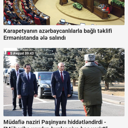
Karapetyanın azərbaycanlılarla bağlı təklifi
Ermənistanda ələ salındı
5 Avqust 09:43
Müdafiə naziri Paşinyanı hiddətləndirdi -