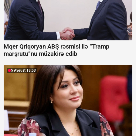
Mqer Qriqoryan ABŞ rəsmisi ilə “Tramp
marşrutu”nu müzakirə edib
5 Avqust 18:53