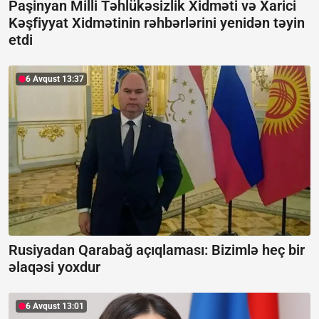
Paşinyan Milli Təhlükəsizlik Xidməti və Xarici
Kəşfiyyat Xidmətinin rəhbərlərini yenidən təyin
etdi
6 Avqust 13:37
Rusiyadan Qarabağ açıqlaması:
Bizimlə heç bir
əlaqəsi yoxdur
6 Avqust 13:01