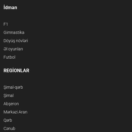
İdman
F1
Gimnastika
Döyüş növləri
Əl oyunları
Futbol
REGİONLAR
Şimal-qərb
Şimal
Abşeron
Mərkəzi Aran
Qərb
Cənub