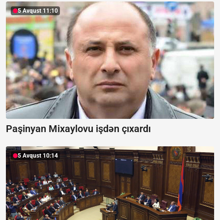
5 Avqust 11:10
Paşinyan Mixaylovu işdən çıxardı
5 Avqust 10:14