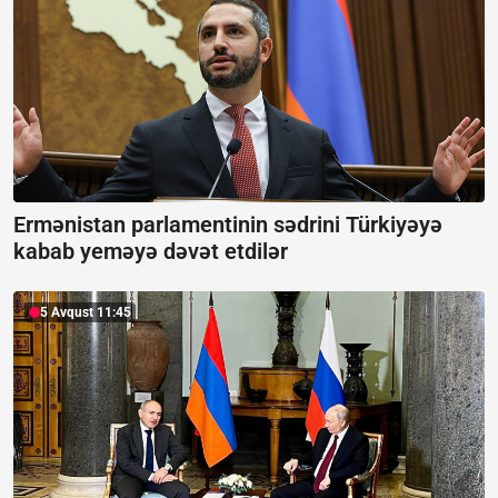
Ermənistan parlamentinin sədrini Türkiyəyə
kabab yeməyə dəvət etdilər
5 Avqust 11:45