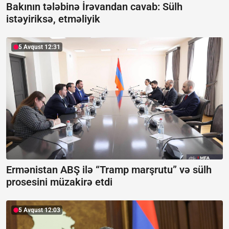
Bakının tələbinə İrəvandan cavab:
Sülh
istəyiriksə, etməliyik
5 Avqust 12:31
Ermənistan ABŞ ilə “Tramp marşrutu” və sülh
prosesini müzakirə etdi
5 Avqust 12:03