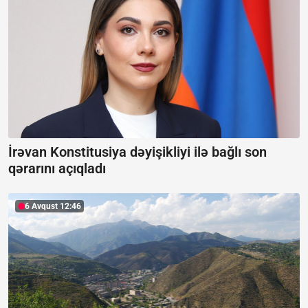
İrəvan Konstitusiya dəyişikliyi ilə bağlı son
qərarını açıqladı
6 Avqust 12:46