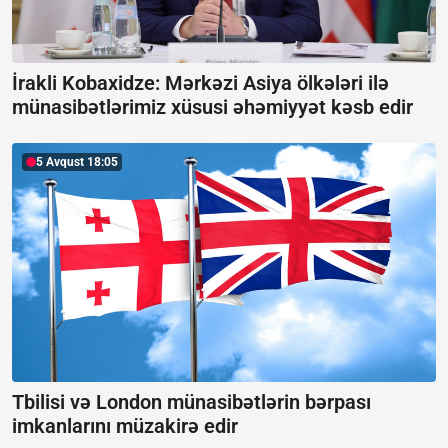
İrakli Kobaxidze: Mərkəzi Asiya ölkələri ilə
münasibətlərimiz xüsusi əhəmiyyət kəsb edir
5 Avqust 18:05
Tbilisi və London münasibətlərin bərpası
imkanlarını müzakirə edir