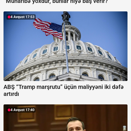
“Müharibə yoxdur, bunlar niyə baş verir?”
4 Avqust 17:53
ABŞ “Tramp marşrutu” üçün maliyyəni iki dəfə
artırdı
4 Avqust 17:40