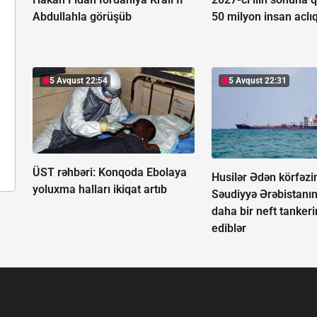
Abdullahla görüşüb
50 milyon insan aclı
5 Avqust 22:54
5 Avqust 22:31
ÜST rəhbəri: Konqoda Ebolaya
Husilər Ədən körfəzi
yoluxma halları ikiqat artıb
Səudiyyə Ərəbistanı
daha bir neft tanke
ediblər