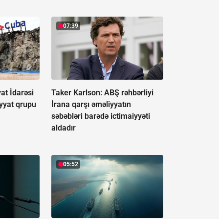
07:39
at İdarəsi
Taker Karlson: ABŞ rəhbərliyi
iyyat qrupu
İrana qarşı əməliyyatın
səbəbləri barədə ictimaiyyəti
aldadır
05:52