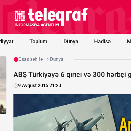
infeksiyanın
mənbəyi
Meksikadan
gətirilən acı
bibər
göstərilib
diyyat
Toplum
Dünya
Hadisə
M
Əsas səhifə
Dünya
​ABŞ Türkiyəyə 6 qırıcı və 300 hərbçi
9 Avqust 2015 21:20