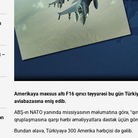
n
i –
Amerikaya məxsus altı F16 qırıcı təyyarəsi bu gün Türkiy
aviabazasına eniş edib.
ABŞ-ın NATO yanında missiyasının məlumatına görə, "qırıc
ən
qruplaşmasına qarşı hərbi əməliyyatlara dəstək üçün gönd
Bundan əlavə, Türkiyəyə 300 Amerika hərbçisi də gəlib.