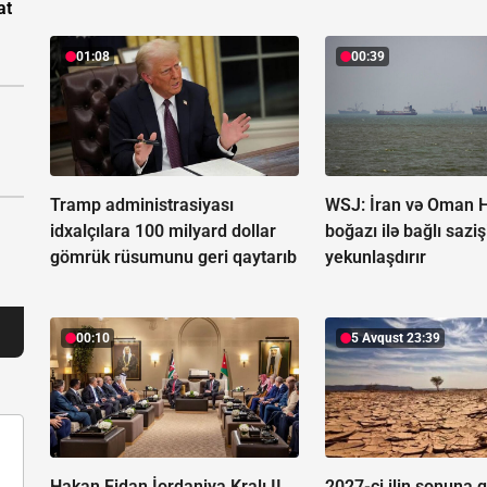
at
01:08
00:39
Tramp administrasiyası
WSJ: İran və Oman 
idxalçılara 100 milyard dollar
boğazı ilə bağlı saziş
gömrük rüsumunu geri qaytarıb
yekunlaşdırır
00:10
5 Avqust 23:39
Hakan Fidan İordaniya Kralı II
2027-ci ilin sonuna 