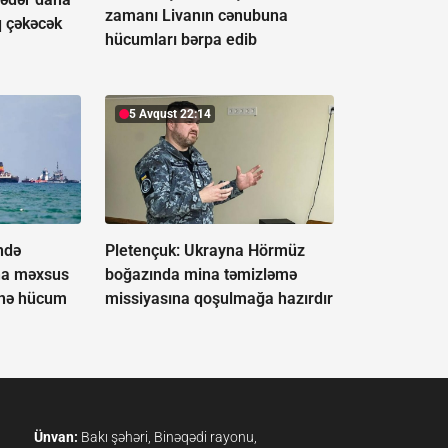
zamanı Livanın cənubuna
q çəkəcək
hücumları bərpa edib
5 Avqust 22:14
ndə
Pletençuk: Ukrayna Hörmüz
na məxsus
boğazında mina təmizləmə
rinə hücum
missiyasına qoşulmağa hazırdır
Ünvan:
Bakı şəhəri, Binəqədi rayonu,