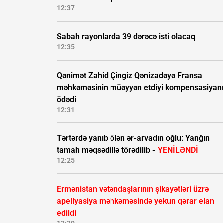
12:37
Sabah rayonlarda 39 dərəcə isti olacaq
12:35
Qənimət Zahid Çingiz Qənizadəyə Fransa
məhkəməsinin müəyyən etdiyi kompensasiyan
ödədi
12:31
Tərtərdə yanıb ölən ər-arvadın oğlu: Yanğın
tamah məqsədillə törədilib -
YENİLƏNDİ
12:25
Ermənistan vətəndaşlarının şikayətləri üzrə
apellyasiya məhkəməsində yekun qərar elan
edildi