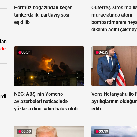
Hörmüz boğazından keçən
Quterreş Xirosima ilə
tankerdə iki partlayış səsi
müraciətində atom
eşidilib
bombardmanını həya
ölkənin adını çəkməy
dan
dir
05:31
04:35
i
NBC: ABŞ-nin Yəmənə
Vens Netanyahu ilə f
rdi
aviazərbələri nəticəsində
ayrılıqlarının olduğu
yüzlərlə dinc sakin həlak olub
edib
03:50
03:19