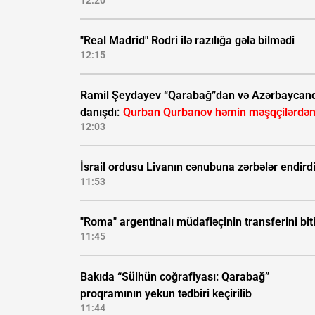
12:20
"Real Madrid" Rodri ilə razılığa gələ bilmədi
12:15
Ramil Şeydayev “Qarabağ”dan və Azərbaycan
danışdı:
Qurban Qurbanov həmin məşqçilərdən
12:03
İsrail ordusu Livanın cənubuna zərbələr endird
11:53
"Roma" argentinalı müdafiəçinin transferini biti
11:45
Bakıda “Sülhün coğrafiyası: Qarabağ”
proqramının yekun tədbiri keçirilib
11:44