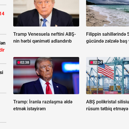
14
Tramp Venesuela neftini ABŞ-
Filippin sahillərində 
nin hərbi qəniməti adlandırıb
gücündə zəlzələ baş 
dən
dir
02:38
02:24
si
Tramp: İranla razılaşma əldə
ABŞ polikristal silis
etmək istəyirəm
rüsum tətbiq etməyə 