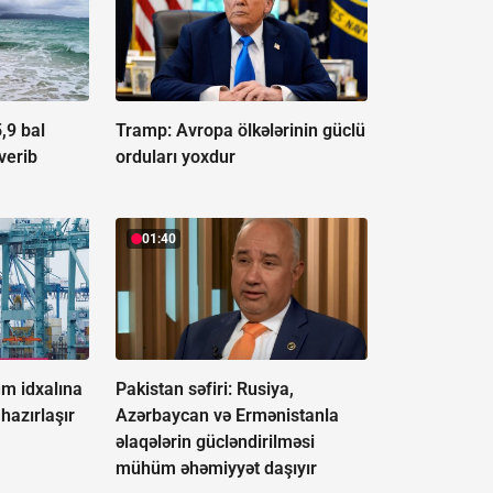
5,9 bal
Tramp: Avropa ölkələrinin güclü
verib
orduları yoxdur
01:40
ium idxalına
Pakistan səfiri: Rusiya,
hazırlaşır
Azərbaycan və Ermənistanla
əlaqələrin gücləndirilməsi
mühüm əhəmiyyət daşıyır