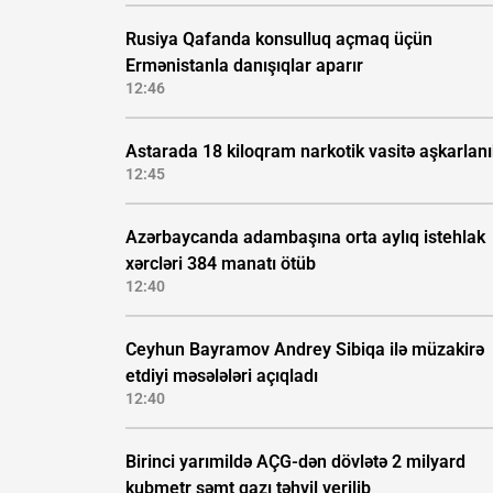
Rusiya Qafanda konsulluq açmaq üçün
Ermənistanla danışıqlar aparır
12:46
Astarada 18 kiloqram narkotik vasitə aşkarlan
12:45
Azərbaycanda adambaşına orta aylıq istehlak
xərcləri 384 manatı ötüb
12:40
Ceyhun Bayramov Andrey Sibiqa ilə müzakirə
etdiyi məsələləri açıqladı
12:40
Birinci yarımildə AÇG-dən dövlətə 2 milyard
kubmetr səmt qazı təhvil verilib