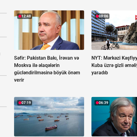
12:48
08:06
ı
Səfir: Pakistan Bakı, İrəvan və
NYT: Mərkəzi Kəşfiyy
Moskva ilə əlaqələrin
Kuba üzrə gizli əməl
gücləndirilməsinə böyük önəm
yaradıb
verir
07:19
06:39