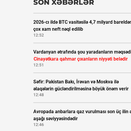
SON XƏBƏRLƏR
2026-cı ildə BTC vasitəsilə 4,7 milyard bareldə
çox xam neft nəql edilib
12:52
Vardanyan ətrafında şou yaradanların məqsəd
Cinayətkara qahmar çıxanların niyyəti belədir
12:51
Səfir: Pakistan Bakı, İrəvan və Moskva ilə
əlaqələrin gücləndirilməsinə böyük önəm verir
12:48
Avropada anbarlara qaz vurulması son üç ilin 
aşağı səviyyəsindədir
12:46