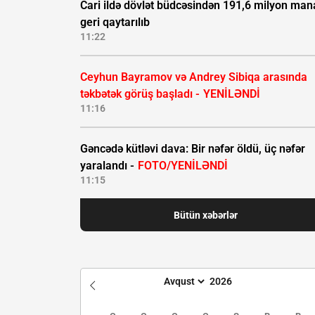
Cari ildə dövlət büdcəsindən 191,6 milyon man
geri qaytarılıb
11:22
Ceyhun Bayramov və Andrey Sibiqa arasında
təkbətək görüş başladı -
YENİLƏNDİ
11:16
Gəncədə kütləvi dava: Bir nəfər öldü, üç nəfər
yaralandı -
FOTO/YENİLƏNDİ
11:15
Bütün xəbərlər