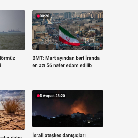
00:20
Hörmüz
BMT: Mart ayından bəri İranda
i
ən azı 56 nəfər edam edilib
5 Avqust 23:20
İsrail atəşkəs danışıqları
qədər daha