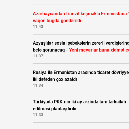
Azərbaycandan tranzit keçməklə Ermənistana 
vaqon buğda göndərildi
11:43
Azyaşlılar sosial şəbəkələrin zərərli vərdişlərin
belə qorunacaq -
Yeni meyarlar buna xidmət e
11:37
Rusiya ilə Ermənistan arasında ticarət dövriyyə
iki dəfədən çox azaldı
11:34
Türkiyədə PKK-nın iki ay ərzində tam tərksilah
edilməsi planlaşdırılır
11:33