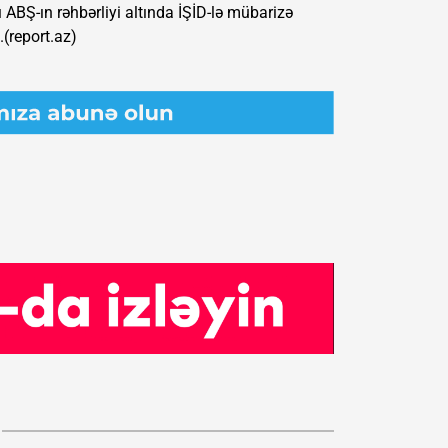
ı ABŞ-ın rəhbərliyi altında İŞİD-lə mübarizə
.(report.az)