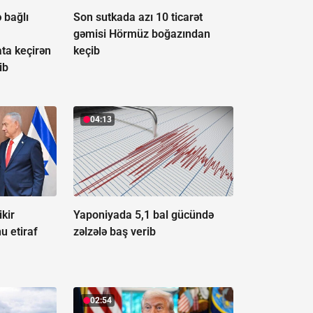
 bağlı
Son sutkada azı 10 ticarət
gəmisi Hörmüz boğazından
ta keçirən
keçib
ib
04:13
ikir
Yaponiyada 5,1 bal gücündə
nu etiraf
zəlzələ baş verib
02:54