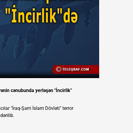
ənin cənubunda yerləşən "İncirlik"
ılar "İraq-Şam İslam Dövləti" terror
ərilib.