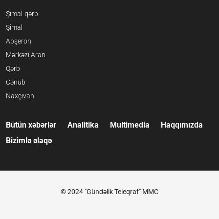
Şimal-qərb
Şimal
Abşeron
Mərkəzi Aran
Qərb
Cənub
Naxçıvan
Bütün xəbərlər
Analitika
Multimedia
Haqqımızda
Bizimlə əlaqə
© 2024 "Gündəlik Teleqraf" MMC