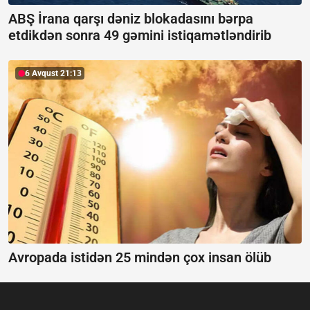
ABŞ İrana qarşı dəniz blokadasını bərpa
etdikdən sonra 49 gəmini istiqamətləndirib
6 Avqust 21:13
Avropada istidən 25 mindən çox insan ölüb