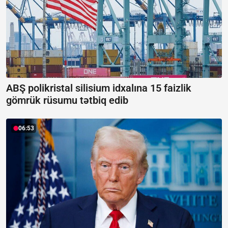
ABŞ polikristal silisium idxalına 15 faizlik
gömrük rüsumu tətbiq edib
06:53