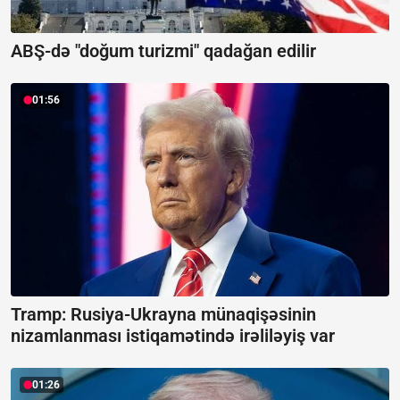
ABŞ-də "doğum turizmi" qadağan edilir
01:56
Tramp: Rusiya-Ukrayna münaqişəsinin
nizamlanması istiqamətində irəliləyiş var
01:26