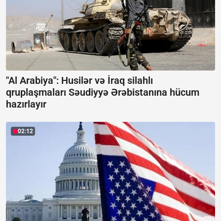
"Al Arabiya": Husilər və İraq silahlı
qruplaşmaları Səudiyyə Ərəbistanına hücum
hazırlayır
02:12