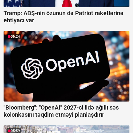
Tramp: ABŞ-nin özünün də Patriot raketlərinə
ehtiyacı var
06:24
"Bloomberg": "OpenAI" 2027-ci ildə ağıllı səs
kolonkasını təqdim etməyi planlaşdırır
05:59