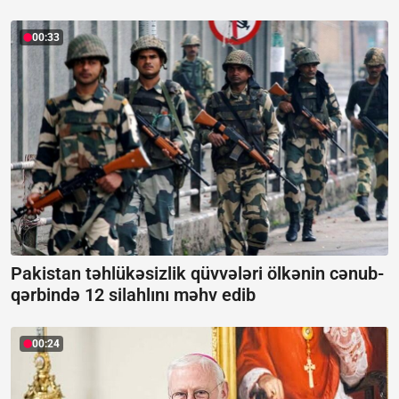
00:33
Pakistan təhlükəsizlik qüvvələri ölkənin cənub-
qərbində 12 silahlını məhv edib
00:24