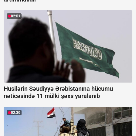
02:51
Husilərin Səudiyyə Ərəbistanına hücumu
nəticəsində 11 mülki şəxs yaralanıb
02:30