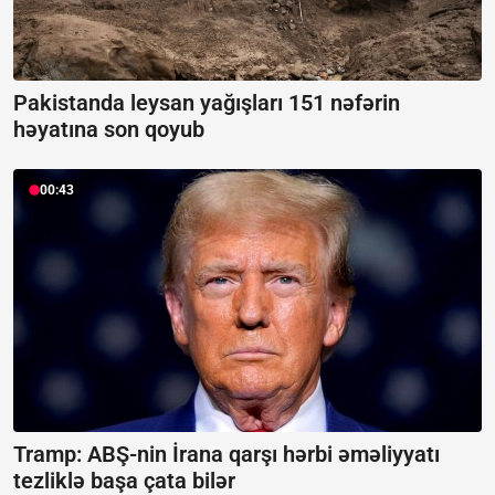
Pakistanda leysan yağışları 151 nəfərin
həyatına son qoyub
00:43
Tramp: ABŞ-nin İrana qarşı hərbi əməliyyatı
tezliklə başa çata bilər