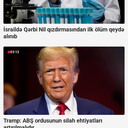
İsraildə Qərbi Nil qızdırmasından ilk ölüm qeydə
alınıb
03:12
Tramp: ABŞ ordusunun silah ehtiyatları
artırılmalıdır