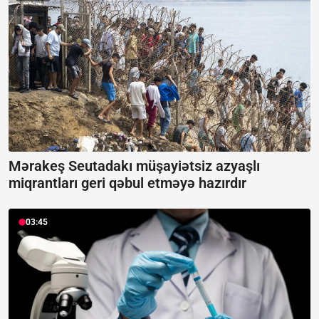
Mərakeş Seutadakı müşayiətsiz azyaşlı
miqrantları geri qəbul etməyə hazırdır
03:45