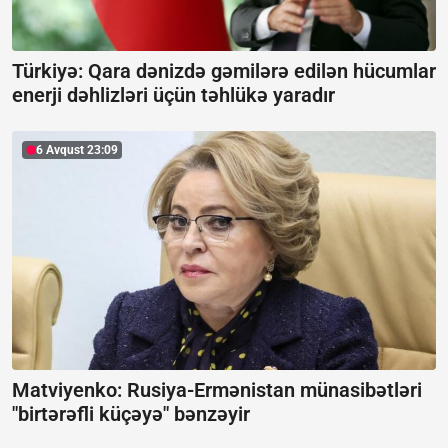
Türkiyə: Qara dənizdə gəmilərə edilən hücumlar
enerji dəhlizləri üçün təhlükə yaradır
6 Avqust 23:09
Matviyenko: Rusiya-Ermənistan münasibətləri
"birtərəfli küçəyə" bənzəyir