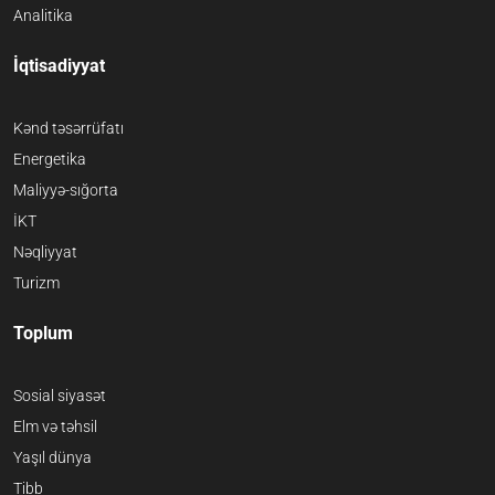
Analitika
İqtisadiyyat
Kənd təsərrüfatı
Energetika
Maliyyə-sığorta
İKT
Nəqliyyat
Turizm
Toplum
Sosial siyasət
Elm və təhsil
Yaşıl dünya
Tibb