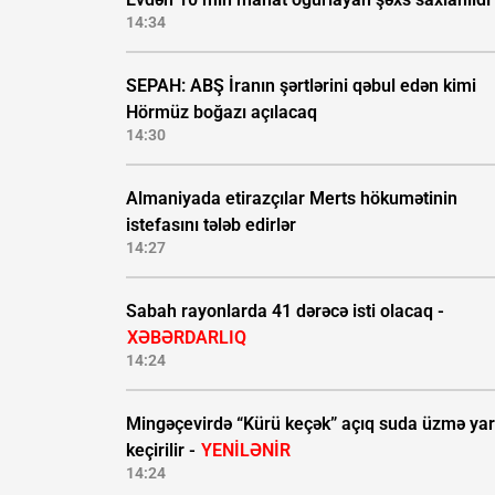
14:34
SEPAH: ABŞ İranın şərtlərini qəbul edən kimi
Hörmüz boğazı açılacaq
14:30
Almaniyada etirazçılar Merts hökumətinin
istefasını tələb edirlər
14:27
Sabah rayonlarda 41 dərəcə isti olacaq -
XƏBƏRDARLIQ
14:24
Mingəçevirdə “Kürü keçək” açıq suda üzmə yar
keçirilir -
YENİLƏNİR
14:24