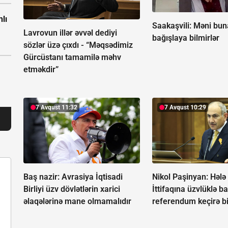
nlı
Saakaşvili:
Məni bun
Lavrovun illər əvvəl dediyi
bağışlaya bilmirlər
sözlər üzə çıxdı -
“Məqsədimiz
Gürcüstanı tamamilə məhv
etməkdir”
7 Avqust 11:32
7 Avqust 10:29
Baş nazir: Avrasiya İqtisadi
Nikol Paşinyan: Hələ
Birliyi üzv dövlətlərin xarici
İttifaqına üzvlüklə ba
əlaqələrinə mane olmamalıdır
referendum keçirə b