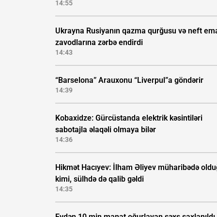
14:55
Ukrayna Rusiyanın qazma qurğusu və neft ema
zavodlarına zərbə endirdi
14:43
“Barselona” Arauxonu “Liverpul”a göndərir
14:39
Kobaxidze: Gürcüstanda elektrik kəsintiləri
sabotajla əlaqəli olmaya bilər
14:36
Hikmət Hacıyev: İlham Əliyev müharibədə old
kimi, sülhdə də qalib gəldi
14:35
Evdən 10 min manat oğurlayan şəxs saxlanıldı