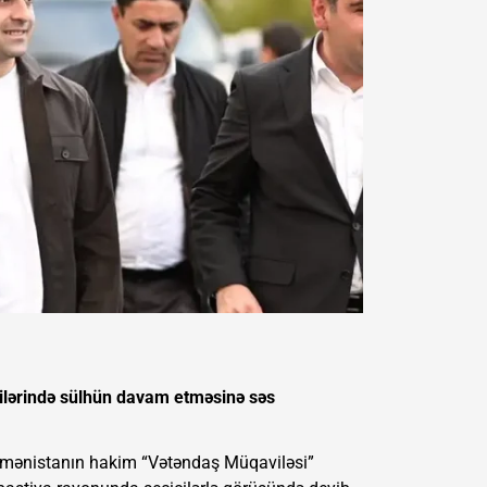
kilərində sülhün davam etməsinə səs
Ermənistanın hakim “Vətəndaş Müqaviləsi”