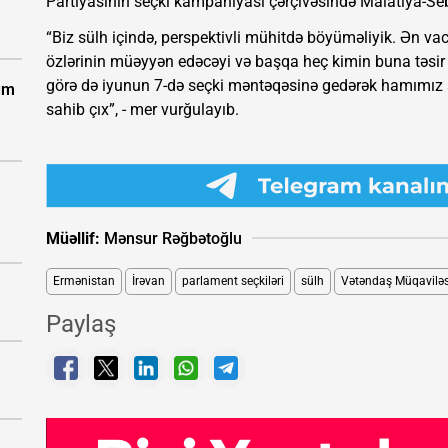
Partiyasının seçki kampaniyası çərçivəsində Malatiya-Se
“Biz sülh içində, perspektivli mühitdə böyüməliyik. Ən vaci
özlərinin müəyyən edəcəyi və başqa heç kimin buna təsir
görə də iyunun 7-də seçki məntəqəsinə gedərək hamımız 
zum
sahib çıx”, - mer vurğulayıb.
Müəllif:
Mənsur Rəğbətoğlu
Ermənistan
İrəvan
parlament seçkiləri
sülh
Vətəndaş Müqaviləs
Paylaş