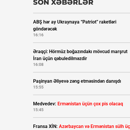
SON XƏBƏRLƏR
ABŞ hər ay Ukraynaya “Patriot” raketləri
göndərəcək
16:16
Əraqçi: Hörmüz boğazındakı mövcud marşrut
İran üçün qəbuledilməzdir
16:08
Paşinyan Əliyevə zəng etməsindən danışdı
15:55
Medvedev:
Ermənistan üçün çox pis olacaq
15:45
Fransa XİN:
Azərbaycan və Ermənistan sülh ü