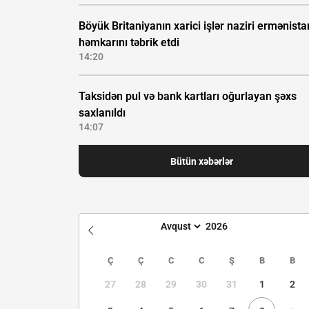
Böyük Britaniyanın xarici işlər naziri ermənista
həmkarını təbrik etdi
14:20
Taksidən pul və bank kartları oğurlayan şəxs
saxlanıldı
14:07
Bütün xəbərlər
Ç
Ç
C
C
Ş
B
B
27
28
29
30
31
1
2