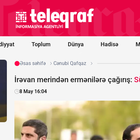
Medvedev:
Ermənistan
üçün çox
pis olacaq
diyyat
Toplum
Dünya
Hadisə
M
Əsas səhifə
Cənubi Qafqaz
İrəvan merindən ermənilərə çağırış:
S
8 May 16:04