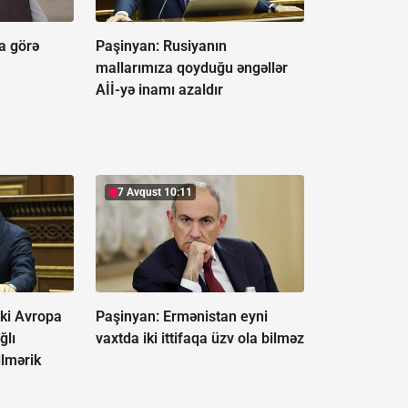
a görə
Paşinyan: Rusiyanın
mallarımıza qoyduğu əngəllər
Aİİ-yə inamı azaldır
7 Avqust 10:11
 ki Avropa
Paşinyan: Ermənistan eyni
ğlı
vaxtda iki ittifaqa üzv ola bilməz
ilmərik