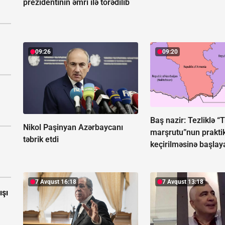
prezidentinin əmri ilə törədilib
09:26
09:20
Baş nazir: Tezliklə 
Nikol Paşinyan Azərbaycanı
marşrutu”nun praktik
təbrik etdi
keçirilməsinə başlay
7 Avqust 16:18
7 Avqust 13:18
ışı