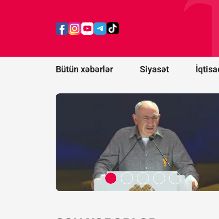
Paşinyan
Əliyevə
zəng
etməsindən
danışdı
Bütün xəbərlər
Siyasət
İqtisa