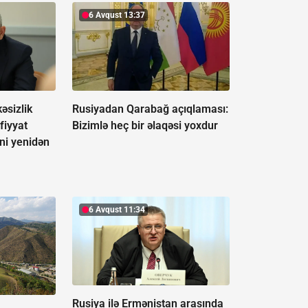
6 Avqust 13:37
əsizlik
Rusiyadan Qarabağ açıqlaması:
fiyyat
Bizimlə heç bir əlaqəsi yoxdur
ini yenidən
6 Avqust 11:34
Rusiya ilə Ermənistan arasında