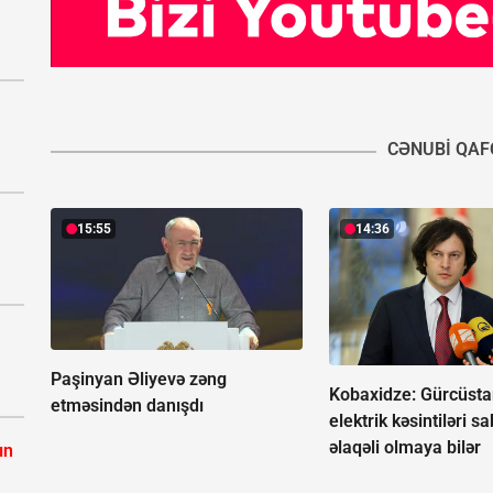
CƏNUBI QAF
15:55
14:36
Paşinyan Əliyevə zəng
Kobaxidze: Gürcüst
etməsindən danışdı
elektrik kəsintiləri s
əlaqəli olmaya bilər
ın