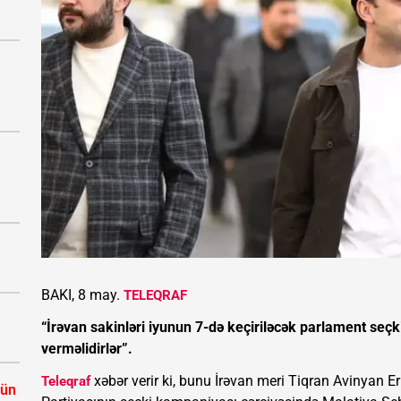
BAKI, 8 may.
TELEQRAF
“İrəvan sakinləri iyunun 7-də keçiriləcək parlament seç
verməlidirlər”.
xəbər verir ki, bunu İrəvan meri Tiqran Avinyan 
Teleqraf
çün