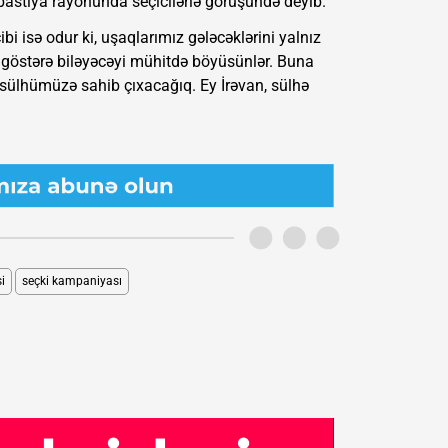
bastiya rayonunda seçicilərlə görüşündə deyib.
bi isə odur ki, uşaqlarımız gələcəklərini yalnız
 göstərə biləyəcəyi mühitdə böyüsünlər. Buna
sülhümüzə sahib çıxacağıq. Ey İrəvan, sülhə
i
seçki kampaniyası