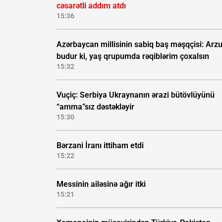
cəsarətli addım atdı
15:36
Azərbaycan millisinin sabiq baş məşqçisi: Ar
budur ki, yaş qrupumda rəqiblərim çoxalsın
15:32
Vuçiç: Serbiya Ukraynanın ərazi bütövlüyünü
“amma”sız dəstəkləyir
15:30
Bərzani İranı ittiham etdi
15:22
Messinin ailəsinə ağır itki
15:21