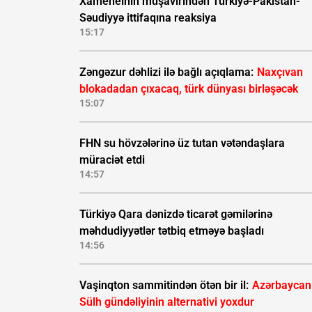
Xameneinin müşavirindən Türkiyə-Pakistan-
Səudiyyə ittifaqına reaksiya
15:17
Zəngəzur dəhlizi ilə bağlı açıqlama:
Naxçıvan
blokadadan çıxacaq, türk dünyası birləşəcək
15:07
FHN su hövzələrinə üz tutan vətəndaşlara
müraciət etdi
14:57
Türkiyə Qara dənizdə ticarət gəmilərinə
məhdudiyyətlər tətbiq etməyə başladı
14:56
Vaşinqton sammitindən ötən bir il:
Azərbaycan
Sülh gündəliyinin alternativi yoxdur