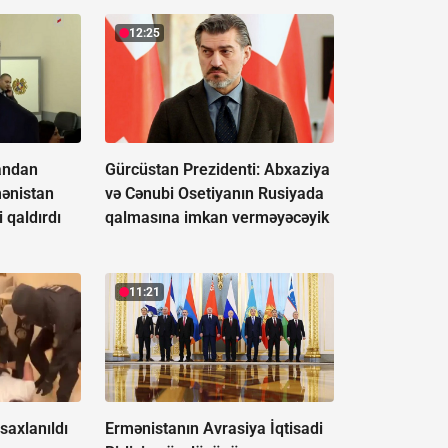
12:25
andan
Gürcüstan Prezidenti: Abxaziya
mənistan
və Cənubi Osetiyanın Rusiyada
 qaldırdı
qalmasına imkan verməyəcəyik
11:21
saxlanıldı
Ermənistanın Avrasiya İqtisadi