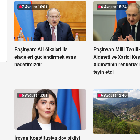
7 Avqust 10:01
6 Avqust 15:24
Paşinyan: Aİİ ölkələri ilə
Paşinyan Milli Təhlük
əlaqələri gücləndirmək əsas
Xidməti və Xarici Kəş
hədəfimizdir
Xidmətinin rəhbərlər
təyin etdi
6 Avqust 13:01
6 Avqust 12:46
İrəvan Konstitusiya dəyişikliyi