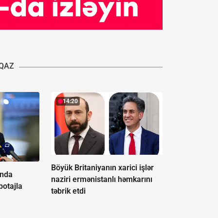
QAZ
14:20
Böyük Britaniyanın xarici işlər
anda
naziri ermənistanlı həmkarını
abotajla
təbrik etdi