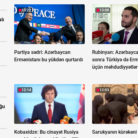
13:22
13:08
lı
Partiya sədri: Azərbaycan
Rubinyan: Azərbayc
Ermənistanı bu yükdən qurtardı
sonra Türkiyə də Er
üçün məhdudiyyətləri
12:14
12:03
uğu
Kobaxidze:
Bu cinayət Rusiya
Sarukyanın kürəkəni 