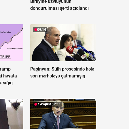
Birliyinə üzvlüyünün
dondurulması şərti açıqlandı
09:14
“Tramp
Paşinyan:
Sülh prosesində hələ
i həyata
son mərhələyə çatmamışıq
acağıq
7 Avqust 12:11