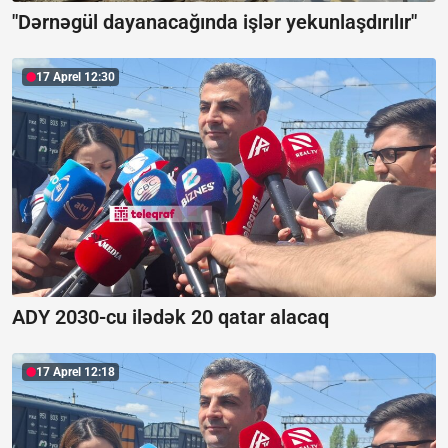
"Dərnəgül dayanacağında işlər yekunlaşdırılır"
17 Aprel 12:30
ADY 2030-cu ilədək 20 qatar alacaq
17 Aprel 12:18