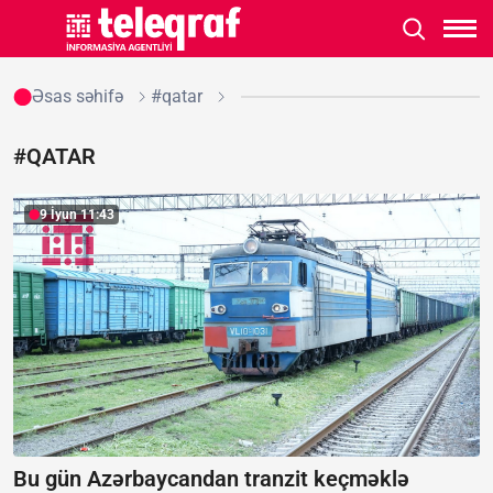
Əsas səhifə
#qatar
#QATAR
9 İyun 11:43
Bu gün Azərbaycandan tranzit keçməklə