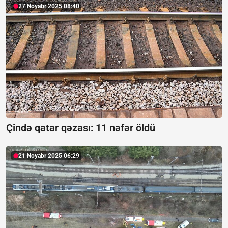
27 Noyabr 2025 08:40
Çində qatar qəzası:
11 nəfər öldü
21 Noyabr 2025 06:29