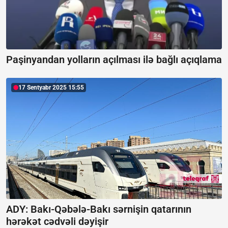
Paşinyandan yolların açılması ilə bağlı açıqlama
17 Sentyabr 2025 15:55
ADY: Bakı-Qəbələ-Bakı sərnişin qatarının
hərəkət cədvəli dəyişir