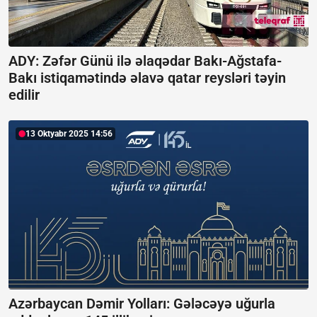
ADY: Zəfər Günü ilə əlaqədar Bakı-Ağstafa-
Bakı istiqamətində əlavə qatar reysləri təyin
edilir
13 Oktyabr 2025 14:56
Azərbaycan Dəmir Yolları: Gələcəyə uğurla