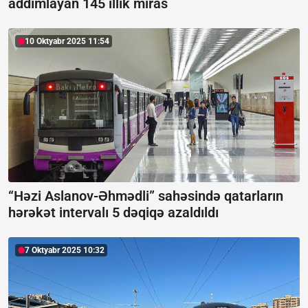
addımlayan 145 illik miras
10 Oktyabr 2025 11:54
“Həzi Aslanov-Əhmədli” sahəsində qatarların
hərəkət intervalı 5 dəqiqə azaldıldı
7 Oktyabr 2025 10:32