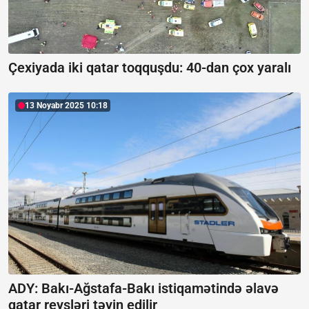
Çexiyada iki qatar toqquşdu:
40-dan çox yaralı
13 Noyabr 2025 10:18
ADY: Bakı-Ağstafa-Bakı istiqamətində əlavə
qatar reysləri təyin edilir