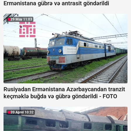
Ermənistana gübrə və antrasit göndərildi
29 May 11:03
Rusiyadan Ermənistana Azərbaycandan tranzit
keçməklə buğda və gübrə göndərildi -
FOTO
20 Aprel 10:32