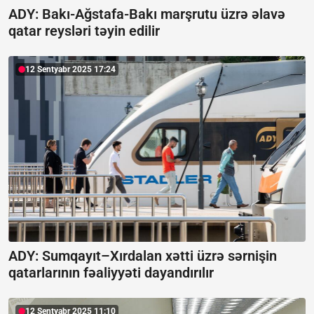
ADY: Bakı-Ağstafa-Bakı marşrutu üzrə əlavə
qatar reysləri təyin edilir
12 Sentyabr 2025 17:24
ADY: Sumqayıt–Xırdalan xətti üzrə sərnişin
qatarlarının fəaliyyəti dayandırılır
12 Sentyabr 2025 11:10