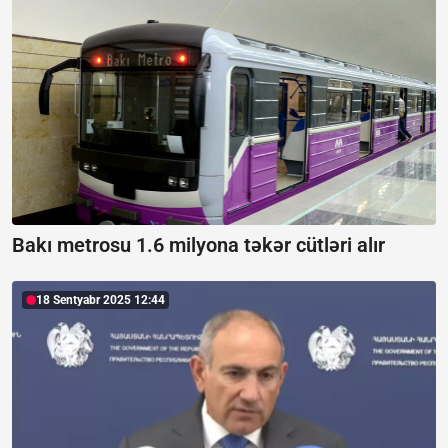
Bakı metrosu 1.6 milyona təkər cütləri alır
18 Sentyabr 2025 12:44