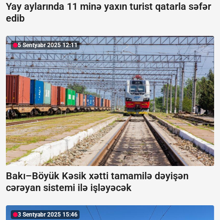
Yay aylarında 11 minə yaxın turist qatarla səfər
edib
5 Sentyabr 2025 12:11
Bakı–Böyük Kəsik xətti tamamilə dəyişən
cərəyan sistemi ilə işləyəcək
3 Sentyabr 2025 15:46