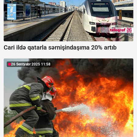
Cari ildə qatarla sərnişindaşıma 20% artıb
26 Sentyabr 2025 11:58