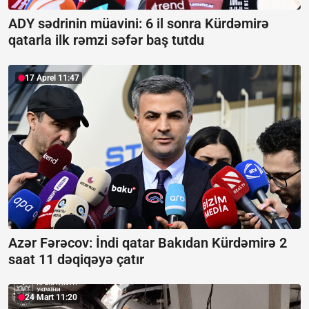
ADY sədrinin müavini: 6 il sonra Kürdəmirə
qatarla ilk rəmzi səfər baş tutdu
17 Aprel 11:47
Azər Fərəcov: İndi qatar Bakıdan Kürdəmirə 2
saat 11 dəqiqəyə çatır
24 Mart 11:20