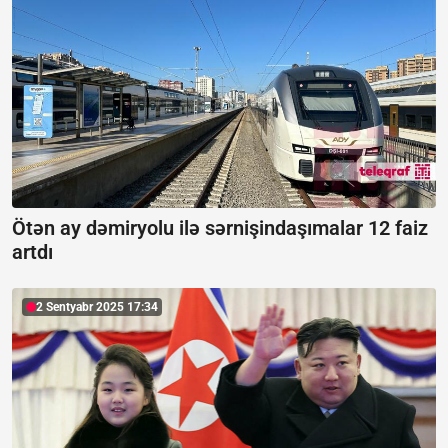
Ötən ay dəmiryolu ilə sərnişindaşımalar 12 faiz
artdı
2 Sentyabr 2025 17:34