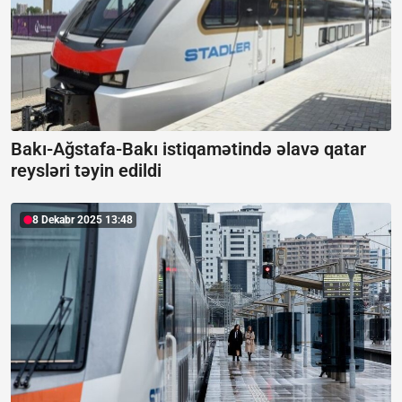
Bakı-Ağstafa-Bakı istiqamətində əlavə qatar
reysləri təyin edildi
8 Dekabr 2025 13:48