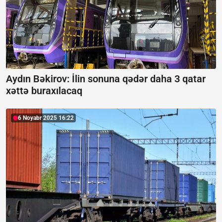
Aydın Bəkirov: İlin sonuna qədər daha 3 qatar
xəttə buraxılacaq
6 Noyabr 2025 16:22