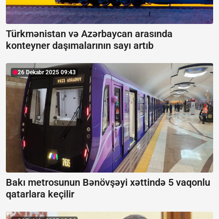
Türkmənistan və Azərbaycan arasında
konteyner daşımalarının sayı artıb
26 Dekabr 2025 09:43
Bakı metrosunun Bənövşəyi xəttində 5 vaqonlu
qatarlara keçilir