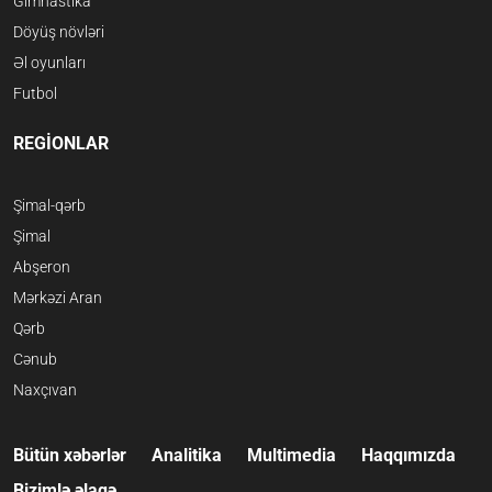
Gimnastika
Döyüş növləri
Əl oyunları
Futbol
REGİONLAR
Şimal-qərb
Şimal
Abşeron
Mərkəzi Aran
Qərb
Cənub
Naxçıvan
Bütün xəbərlər
Analitika
Multimedia
Haqqımızda
Bizimlə əlaqə