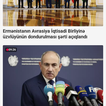
Ermənistanın Avrasiya İqtisadi Birliyinə
üzvlüyünün dondurulması şərti açıqlandı
09:26