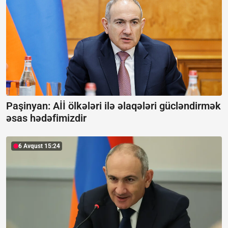
Paşinyan: Aİİ ölkələri ilə əlaqələri gücləndirmək
əsas hədəfimizdir
6 Avqust 15:24