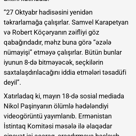
“27 Oktyabr hadisəsini yenidən
təkrarlamağa çalışırlar. Samvel Karapetyan
və Robert Köçəryanın zəifliyi göz
qabağındadır, məhz buna görə “əzələ
nümayişi” etməyə çalışırlar. Bütün bunlar
iyunun 8-də bitməyəcək, seçkilərin
saxtalaşdırılacağını iddia etmələri təsadüfi
deyil”.
Xatırladaq ki, mayın 18-də sosial mediada
Nikol Paşinyanın ölümlə hədələndiyi
videogörüntü yayımlanıb. Ermənistan
İstintaq Komitəsi məsələ ilə əlaqədar