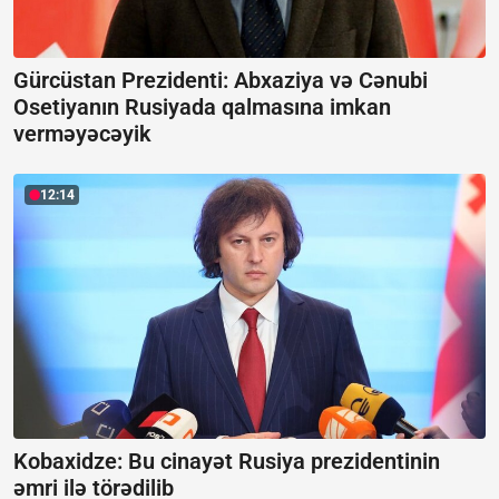
Gürcüstan Prezidenti: Abxaziya və Cənubi
Osetiyanın Rusiyada qalmasına imkan
verməyəcəyik
12:14
Kobaxidze:
Bu cinayət Rusiya prezidentinin
əmri ilə törədilib