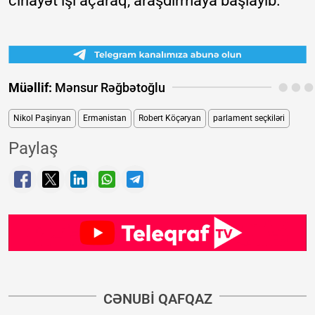
cinayət işi açaraq, araşdırmaya başlayıb.
Müəllif:
Mənsur Rəğbətoğlu
Nikol Paşinyan
Ermənistan
Robert Köçəryan
parlament seçkiləri
Paylaş
CƏNUBI QAFQAZ