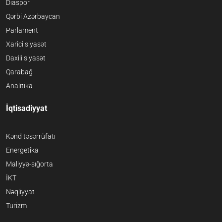
Diaspor
Qərbi Azərbaycan
Parlament
Xarici siyasət
Daxili siyasət
Qarabağ
Analitika
İqtisadiyyat
Kənd təsərrüfatı
Energetika
Maliyyə-sığorta
İKT
Nəqliyyat
Turizm