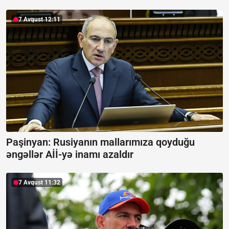
7 Avqust 12:11
Paşinyan: Rusiyanın mallarımıza qoyduğu
əngəllər Aİİ-yə inamı azaldır
7 Avqust 11:32