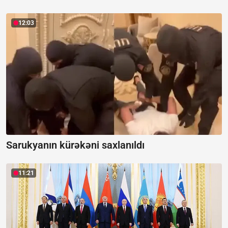
12:03
Sarukyanın kürəkəni saxlanıldı
11:21