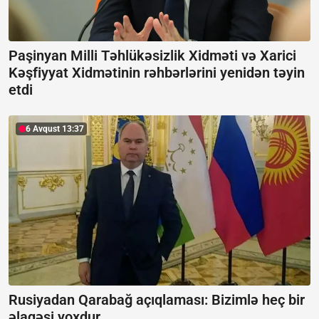
Paşinyan Milli Təhlükəsizlik Xidməti və Xarici
Kəşfiyyat Xidmətinin rəhbərlərini yenidən təyin
etdi
6 Avqust 13:37
Rusiyadan Qarabağ açıqlaması:
Bizimlə heç bir
əlaqəsi yoxdur