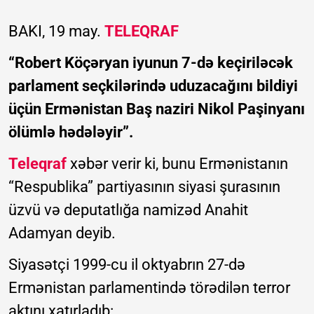
BAKI, 19 may.
TELEQRAF
“Robert Köçəryan iyunun 7-də keçiriləcək
parlament seçkilərində uduzacağını bildiyi
üçün Ermənistan Baş naziri Nikol Paşinyanı
ölümlə hədələyir”.
Teleqraf
xəbər verir ki, bunu Ermənistanın
“Respublika” partiyasının siyasi şurasının
üzvü və deputatlığa namizəd Anahit
Adamyan deyib.
Siyasətçi 1999-cu il oktyabrın 27-də
Ermənistan parlamentində törədilən terror
aktını xatırladıb: