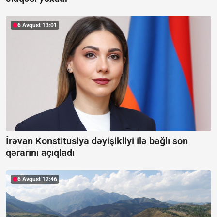
6 Avqust 13:01
İrəvan Konstitusiya dəyişikliyi ilə bağlı son
qərarını açıqladı
6 Avqust 12:46