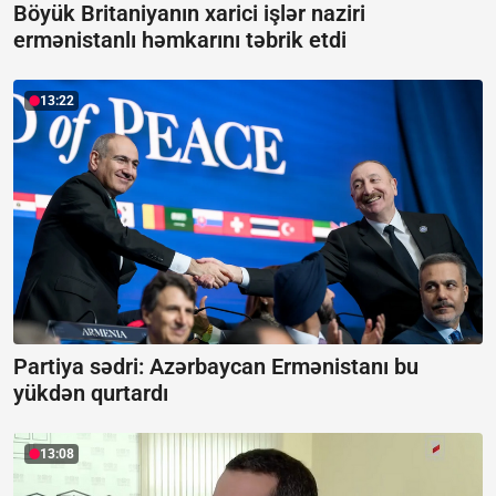
Böyük Britaniyanın xarici işlər naziri
ermənistanlı həmkarını təbrik etdi
13:22
Partiya sədri: Azərbaycan Ermənistanı bu
yükdən qurtardı
13:08