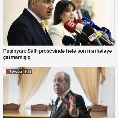
Paşinyan:
Sülh prosesində hələ son mərhələyə
çatmamışıq
7 Avqust 16:18