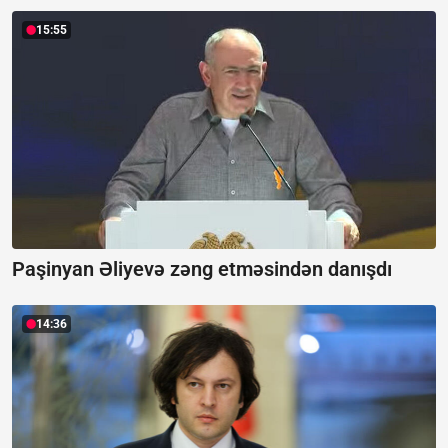
15:55
Paşinyan Əliyevə zəng etməsindən danışdı
14:36