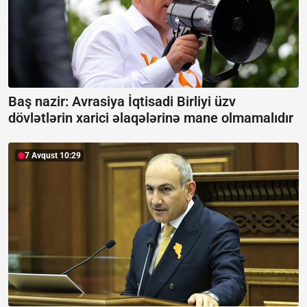
Baş nazir: Avrasiya İqtisadi Birliyi üzv
dövlətlərin xarici əlaqələrinə mane olmamalıdır
7 Avqust 10:29