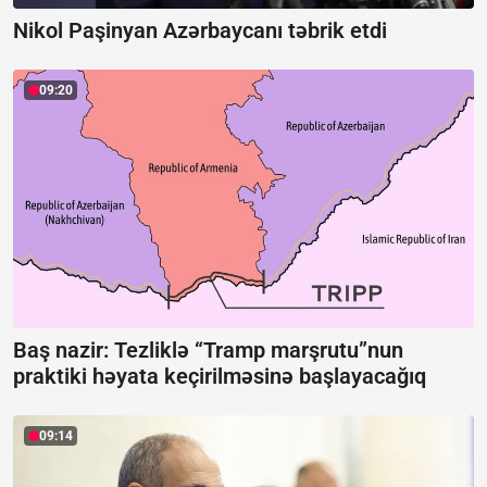
Nikol Paşinyan Azərbaycanı təbrik etdi
09:20
Baş nazir: Tezliklə “Tramp marşrutu”nun
praktiki həyata keçirilməsinə başlayacağıq
09:14