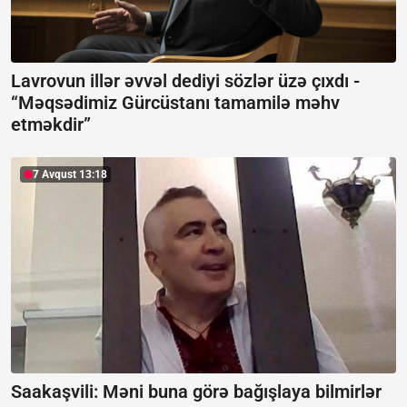
Lavrovun illər əvvəl dediyi sözlər üzə çıxdı -
“Məqsədimiz Gürcüstanı tamamilə məhv
etməkdir”
7 Avqust 13:18
Saakaşvili:
Məni buna görə bağışlaya bilmirlər