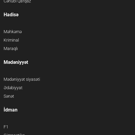
Cənubi Qafqaz
Hadisə
Məhkəmə
Kriminal
Maraqlı
Mədəniyyət
Mədəniyyət siyasəti
Ədəbiyyat
Sənət
İdman
F1