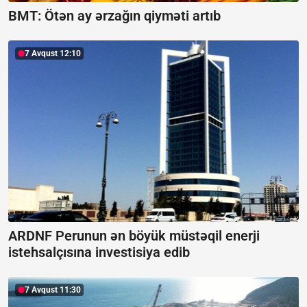
BMT: Ötən ay ərzağın qiyməti artıb
7 Avqust 12:10
ARDNF Perunun ən böyük müstəqil enerji
istehsalçısına investisiya edib
7 Avqust 11:30