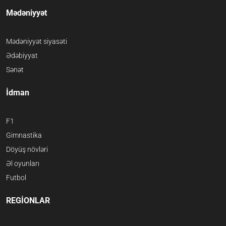
Mədəniyyət
Mədəniyyət siyasəti
Ədəbiyyat
Sənət
İdman
F1
Gimnastika
Döyüş növləri
Əl oyunları
Futbol
REGİONLAR