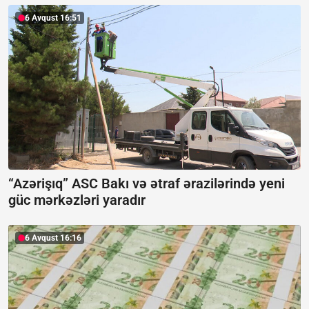
6 Avqust 16:51
“Azərişıq” ASC Bakı və ətraf ərazilərində yeni
güc mərkəzləri yaradır
6 Avqust 16:16