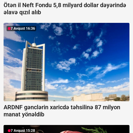
Ötən il Neft Fondu 5,8 milyard dollar dəyərində
əlavə qızıl alıb
7 Avqust 16:36
ARDNF gənclərin xaricdə təhsilinə 87 milyon
manat yönəldib
7 Avqust 15:28