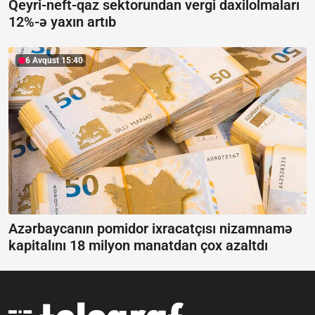
Qeyri-neft-qaz sektorundan vergi daxilolmaları
12%-ə yaxın artıb
6 Avqust 15:40
Azərbaycanın pomidor ixracatçısı nizamnamə
kapitalını 18 milyon manatdan çox azaltdı