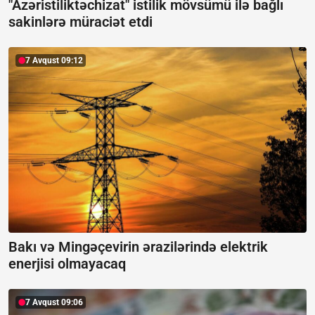
"Azəristiliktəchizat" istilik mövsümü ilə bağlı
sakinlərə müraciət etdi
7 Avqust 09:12
Bakı və Mingəçevirin ərazilərində elektrik
enerjisi olmayacaq
7 Avqust 09:06