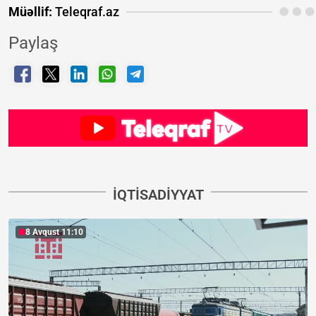
Müəllif:
Teleqraf.az
Paylaş
İQTISADIYYAT
8 Avqust 11:10