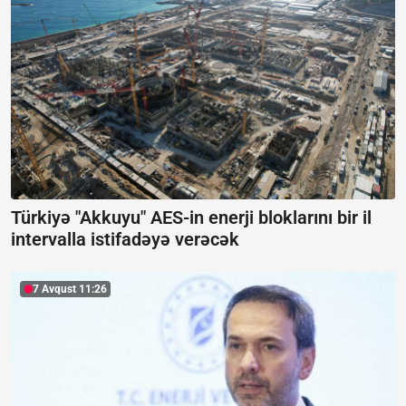
Türkiyə "Akkuyu" AES-in enerji bloklarını bir il
intervalla istifadəyə verəcək
7 Avqust 11:26