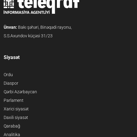
Ünvan:
Bakı şəhəri, Binəqədi rayonu,
S.S.Axundov küçəsi 31/23
Siyasət
Ordu
Diaspor
Qərbi Azərbaycan
Parlament
Xarici siyasət
Daxili siyasət
Qarabağ
Analitika