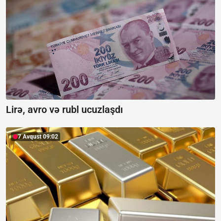
Lirə, avro və rubl ucuzlaşdı
7 Avqust 09:02