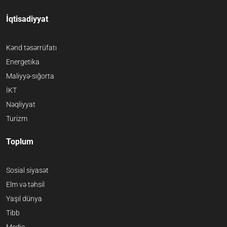
İqtisadiyyat
Kənd təsərrüfatı
Energetika
Maliyyə-sığorta
İKT
Nəqliyyat
Turizm
Toplum
Sosial siyasət
Elm və təhsil
Yaşıl dünya
Tibb