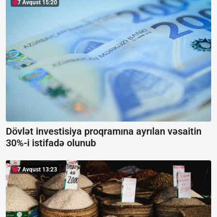
7 Avqust 15:20
Dövlət investisiya proqramına ayrılan vəsaitin
30%-i istifadə olunub
7 Avqust 13:23