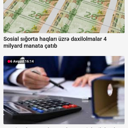
Sosial sığorta haqları üzrə daxilolmalar 4
milyard manata çatıb
6 Avqust 16:14