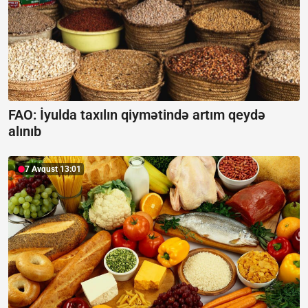
FAO: İyulda taxılın qiymətində artım qeydə
alınıb
7 Avqust 13:01