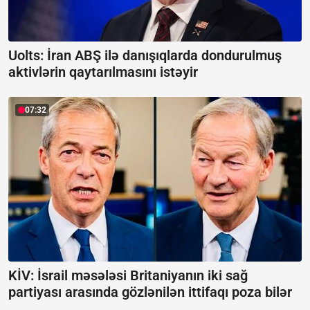
Uolts: İran ABŞ ilə danışıqlarda dondurulmuş
aktivlərin qaytarılmasını istəyir
07:32
KİV: İsrail məsələsi Britaniyanın iki sağ
partiyası arasında gözlənilən ittifaqı poza bilər