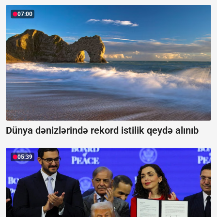
07:00
Dünya dənizlərində rekord istilik qeydə alınıb
05:39