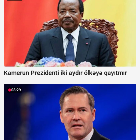
Kamerun Prezidenti iki aydır ölkəyə qayıtmır
08:29