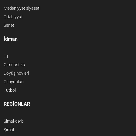
Mədəniyyət siyasəti
Ədəbiyyat
Sənət
İdman
F1
Gimnastika
Döyüş növləri
Əl oyunları
Futbol
REGİONLAR
Şimal-qərb
Şimal