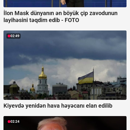
İlon Mask dünyanın ən böyük çip zavodunun
layihəsini təqdim edib -
FOTO
02:49
Kiyevdə yenidən hava həyəcanı elan edilib
02:24