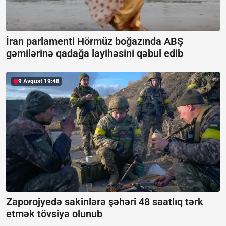
İran parlamenti Hörmüz boğazında ABŞ
gəmilərinə qadağa layihəsini qəbul edib
9 Avqust 19:48
Zaporojyedə sakinlərə şəhəri 48 saatlıq tərk
etmək tövsiyə olunub