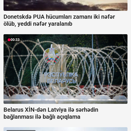
Donetskdə PUA hücumları zamanı iki nəfər
ölüb, yeddi nəfər yaralanıb
00:33
Belarus XİN-dən Latviya ilə sərhədin
bağlanması ilə bağlı açıqlama