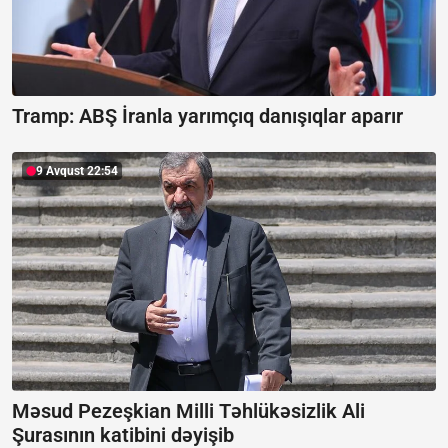
Tramp: ABŞ İranla yarımçıq danışıqlar aparır
9 Avqust 22:54
Məsud Pezeşkian Milli Təhlükəsizlik Ali
Şurasının katibini dəyişib