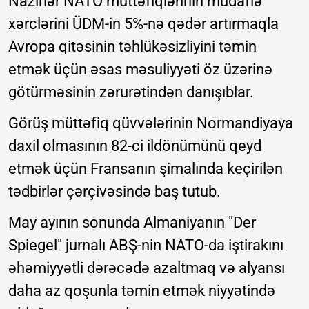
Nazirlər NATO müttəfiqlərinin müdafiə
xərclərini ÜDM-in 5%-nə qədər artırmaqla
Avropa qitəsinin təhlükəsizliyini təmin
etmək üçün əsas məsuliyyəti öz üzərinə
götürməsinin zərurətindən danışıblar.
Görüş müttəfiq qüvvələrinin Normandiyaya
daxil olmasının 82-ci ildönümünü qeyd
etmək üçün Fransanın şimalında keçirilən
tədbirlər çərçivəsində baş tutub.
May ayının sonunda Almaniyanın "Der
Spiegel" jurnalı ABŞ-nin NATO-da iştirakını
əhəmiyyətli dərəcədə azaltmaq və alyansı
daha az qoşunla təmin etmək niyyətində