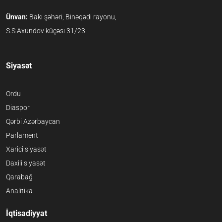
Ünvan:
Bakı şəhəri, Binəqədi rayonu,
S.S.Axundov küçəsi 31/23
Siyasət
Ordu
Diaspor
Qərbi Azərbaycan
Parlament
Xarici siyasət
Daxili siyasət
Qarabağ
Analitika
İqtisadiyyat