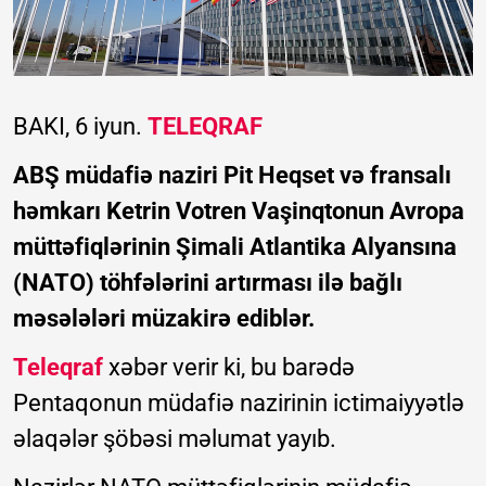
BAKI, 6 iyun.
TELEQRAF
ABŞ müdafiə naziri Pit Heqset və fransalı
həmkarı Ketrin Votren Vaşinqtonun Avropa
müttəfiqlərinin Şimali Atlantika Alyansına
(NATO) töhfələrini artırması ilə bağlı
məsələləri müzakirə ediblər.
Teleqraf
xəbər verir ki, bu barədə
Pentaqonun müdafiə nazirinin ictimaiyyətlə
əlaqələr şöbəsi məlumat yayıb.