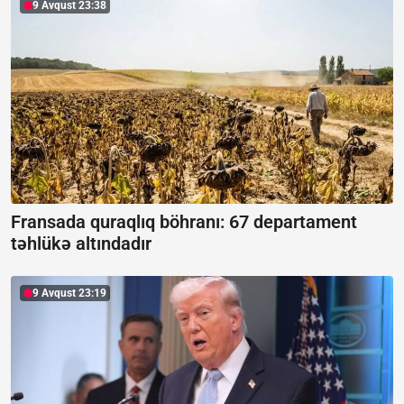
9 Avqust 23:38
Fransada quraqlıq böhranı:
67 departament
təhlükə altındadır
9 Avqust 23:19