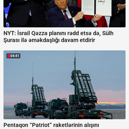
NYT: İsrail Qəzza planını rədd etsə də, Sülh
Şurası ilə əməkdaşlığı davam etdirir
04:41
Pentaqon “Patriot” raketlərinin alışını