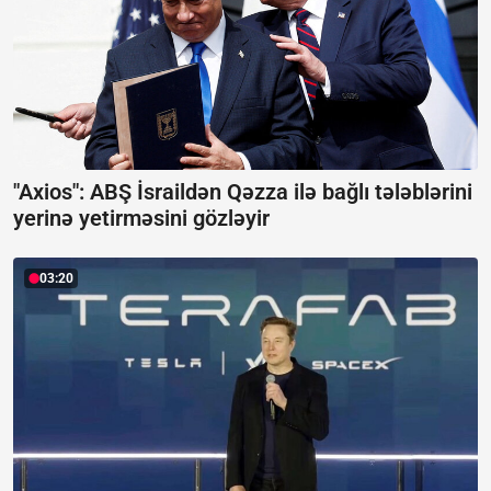
"Axios": ABŞ İsraildən Qəzza ilə bağlı tələblərini
yerinə yetirməsini gözləyir
03:20