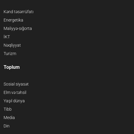
Kənd təsərrüfatı
Energetika
Maliyyə-sığorta
İKT
Nəqliyyat
Turizm
Toplum
Sosial siyasət
Elm və təhsil
Yaşıl dünya
Tibb
Media
Din