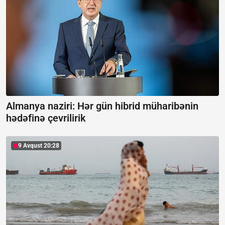
Almanya naziri: Hər gün hibrid müharibənin
hədəfinə çevrilirik
9 Avqust 20:28