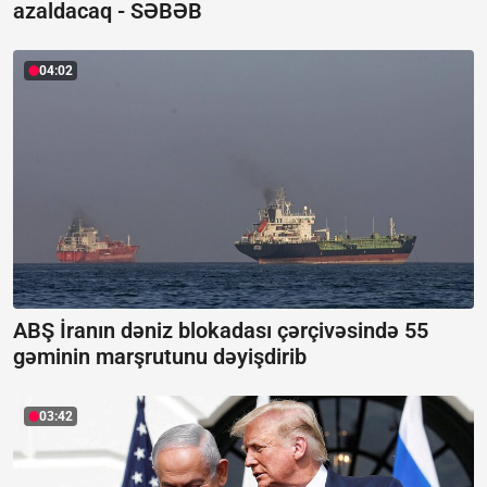
azaldacaq -
SƏBƏB
04:02
ABŞ İranın dəniz blokadası çərçivəsində 55
gəminin marşrutunu dəyişdirib
03:42