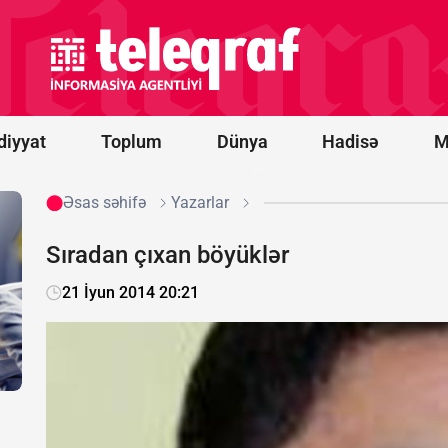
Hörmüz
boğazından
keçən
tankerdə iki
partlayış
səsi eşidilib
diyyat
Toplum
Dünya
Hadisə
M
Əsas səhifə
Yazarlar
Sıradan çıxan böyüklər
21 İyun 2014 20:21