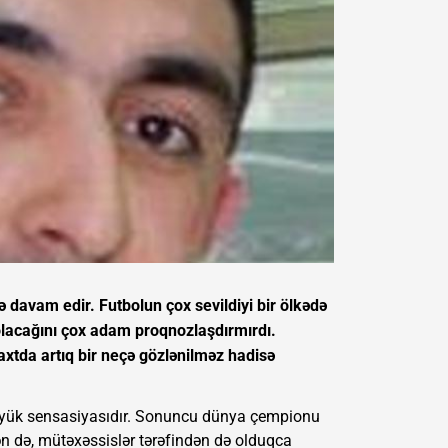
ə davam edir. Futbolun çox sevildiyi bir ölkədə
 olacağını çox adam proqnozlaşdırmırdı.
axtda artıq bir neçə gözlənilməz hadisə
n böyük sensasiyasıdır. Sonuncu dünya çempionu
ən də, mütəxəssislər tərəfindən də olduqca