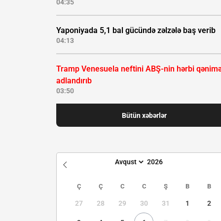
04:35
Yaponiyada 5,1 bal gücündə zəlzələ baş verib
04:13
Tramp Venesuela neftini ABŞ-nin hərbi qənimə
adlandırıb
03:50
Bütün xəbərlər
Ç
Ç
C
C
Ş
B
B
27
28
29
30
31
1
2