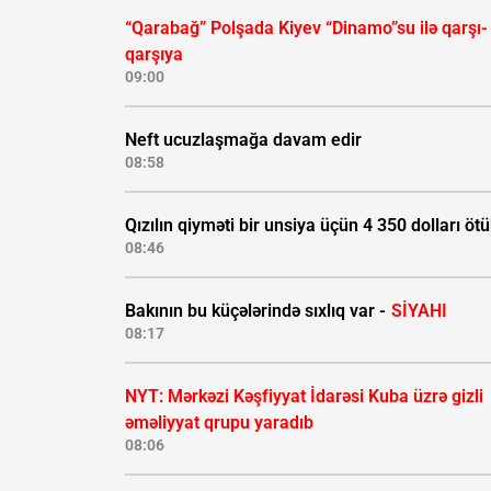
“Qarabağ” Polşada Kiyev “Dinamo”su ilə qarşı-
qarşıya
09:00
Neft ucuzlaşmağa davam edir
08:58
Qızılın qiyməti bir unsiya üçün 4 350 dolları öt
08:46
Bakının bu küçələrində sıxlıq var -
SİYAHI
08:17
NYT: Mərkəzi Kəşfiyyat İdarəsi Kuba üzrə gizli
əməliyyat qrupu yaradıb
08:06