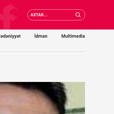
nin Yəmənə
Filippin
aviazərbələri
sahilləri
nəticəsində
5,9 bal
yüzlərlə dinc
gücündə
sakin həlak
zəlzələ 
olub
verib
ədəniyyət
İdman
Multimedia