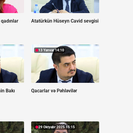
qadınlar
Atatürkün Hüseyn Cavid sevgisi
13 Yanvar 14:10
in Bakı
Qacarlar və Pəhləvilər
29 Oktyabr 2025 15:15