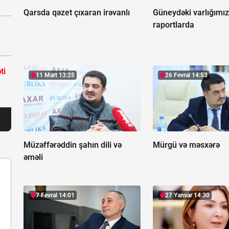
Qarsda qəzet çıxaran irəvanlı
Güneydəki varlığımı
raportlarda
ti
11 Mart 13:25
26 Fevral 14:53
Müzəffərəddin şahın dili və
Mürgü və məsxərə
əməli
7 Fevral 14:01
27 Yanvar 14:30