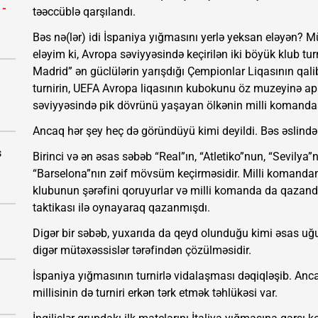
 -
təəccüblə qarşılandı.
Bəs nə(lər) idi İspaniya yığmasını yerlə yeksan eləyən?
eləyim ki, Avropa səviyyəsində keçirilən iki böyük klub tur
Madrid” ən güclülərin yarışdığı Çempionlar Liqasının qalib
turnirin, UEFA Avropa liqasının kubokunu öz muzeyinə apa
səviyyəsində pik dövrünü yaşayan ölkənin milli komandas
Ancaq hər şey heç də göründüyü kimi deyildi. Bəs əslində
s
Birinci və ən əsas səbəb “Real”ın, “Atletiko”nun, “Sevily
“Barselona”nın zəif mövsüm keçirməsidir. Milli komandan
klubunun şərəfini qoruyurlar və milli komanda da qazandı
taktikası ilə oynayaraq qazanmışdı.
Digər bir səbəb, yuxarıda da qeyd olunduğu kimi əsas uğur
digər mütəxəssislər tərəfindən çözülməsidir.
İspaniya yığmasının turnirlə vidalaşması dəqiqləşib. Anc
millisinin də turniri erkən tərk etmək təhlükəsi var.