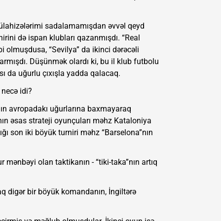
 Mülahizələrimi sadalamamışdan əvvəl qeyd
nirini də ispan klubları qazanmışdı. “Real
i olmuşdusa, “Sevilya” da ikinci dərəcəli
rmışdı. Düşünmək olardı ki, bu il klub futbolu
ı da uğurlu çıxışla yadda qalacaq.
 necə idi?
a”nın avropadakı uğurlarına baxmayaraq
ın əsas strateji oyunçuları məhz Kataloniya
ğı son iki böyük turniri məhz “Barselona”nın
 mənbəyi olan taktikanın - “tiki-taka”nın artıq
aq digər bir böyük komandanın, İngiltərə