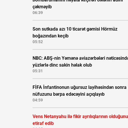
çəkməyib
06:39
Son sutkada azı 10 ticarət gəmisi Hörmüz
boğazından keçib
05:52
NBC: ABŞ-nin Yəmənə aviazərbələri nəticəsind
yüzlərlə dinc sakin həlak olub
05:31
FİFA İnfantinonun uğursuz layihəsindən sonra
nüfuzunu bərpa edəcəyini açıqlayıb
04:59
Vens Netanyahu ilə fikir ayrılıqlarının olduğunu
etiraf edib