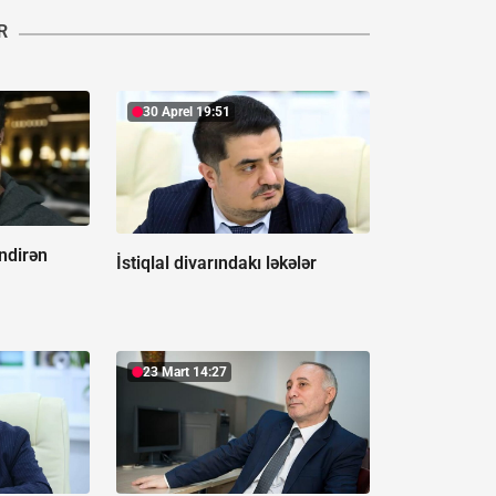
R
30 Aprel 19:51
ndirən
İstiqlal divarındakı ləkələr
23 Mart 14:27