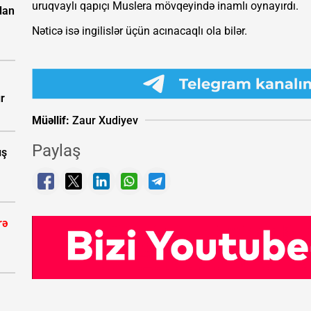
uruqvaylı qapıçı Muslera mövqeyində inamlı oynayırdı.
dan
Nəticə isə ingilislər üçün acınacaqlı ola bilər.
ır
Müəllif:
Zaur Xudiyev
Paylaş
ış
rə