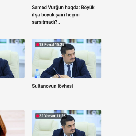
z
Səməd Vurğun haqda:
Böyük
ifşa böyük şairi heçmi
sarsıtmadı?..
18 Fevral 15:25
Sultanovun lövhəsi
22 Yanvar 11:36