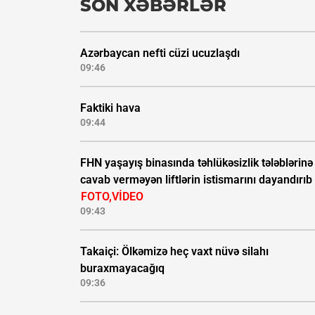
SON XƏBƏRLƏR
Azərbaycan nefti cüzi ucuzlaşdı
09:46
Faktiki hava
09:44
FHN yaşayış binasında təhlükəsizlik tələblərinə
cavab verməyən liftlərin istismarını dayandırıb 
FOTO,VİDEO
09:43
Takaiçi: Ölkəmizə heç vaxt nüvə silahı
buraxmayacağıq
09:36