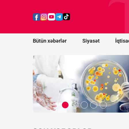
infeksiyanın
mənbəyi
Meksikadan
gətirilən acı
bibər
göstərilib
Bütün xəbərlər
Siyasət
İqtisa