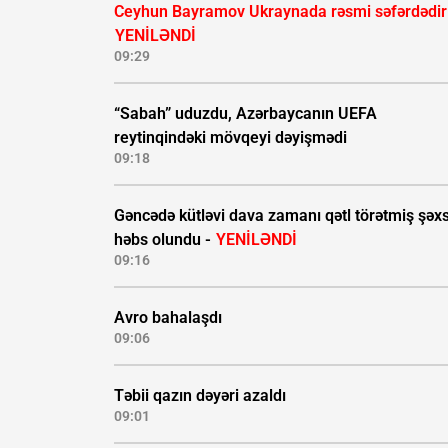
Ceyhun Bayramov Ukraynada rəsmi səfərdədir
YENİLƏNDİ
09:29
“Sabah” uduzdu, Azərbaycanın UEFA
reytinqindəki mövqeyi dəyişmədi
09:18
Gəncədə kütləvi dava zamanı qətl törətmiş şəx
həbs olundu -
YENİLƏNDİ
09:16
Avro bahalaşdı
09:06
Təbii qazın dəyəri azaldı
09:01