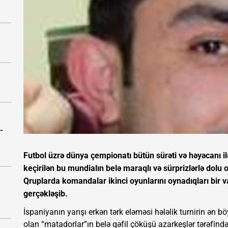
-
Futbol üzrə dünya çempionatı bütün sürəti və həyəcanı il
keçirilən bu mundialın belə maraqlı və sürprizlərlə dolu
Qruplarda komandalar ikinci oyunlarını oynadıqları bir v
gerçəkləşib.
İspaniyanın yarışı erkən tərk eləməsi hələlik turnirin ə
olan “matadorlar”ın belə qəfil çöküşü azarkeşlər tərəfind