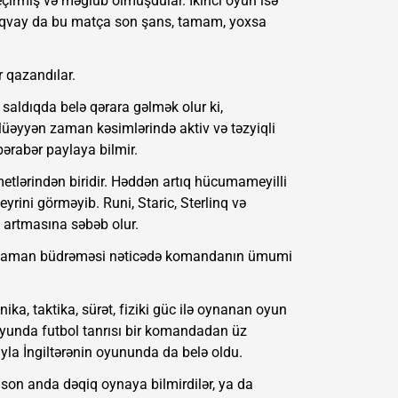
keçirmiş və məğlub olmuşdular. İkinci oyun isə
Uruqvay da bu matça son şans, tamam, yoxsa
 qazandılar.
 saldıqda belə qərara gəlmək olur ki,
. Müəyyən zaman kəsimlərində aktiv və təzyiqli
rabər paylaya bilmir.
tlərindən biridir. Həddən artıq hücumameyilli
ini görməyib. Runi, Staric, Sterlinq və
artmasına səbəb olur.
an-zaman büdrəməsi nəticədə komandanın ümumi
nika, taktika, sürət, fiziki güc ilə oynanan oyun
 oyunda futbol tanrısı bir komandadan üz
la İngiltərənin oyununda da belə oldu.
a son anda dəqiq oynaya bilmirdilər, ya da