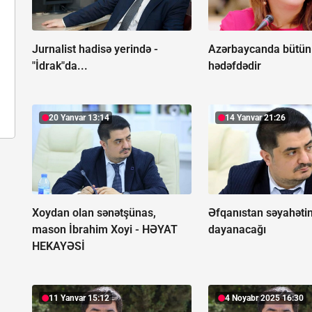
Jurnalist hadisə yerində -
Azərbaycanda bütün 
"İdrak"da...
hədəfdədir
20 Yanvar 13:14
14 Yanvar 21:26
Xoydan olan sənətşünas,
Əfqanıstan səyahətin
mason İbrahim Xoyi -
HƏYAT
dayanacağı
HEKAYƏSİ
11 Yanvar 15:12
4 Noyabr 2025 16:30