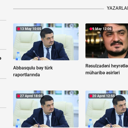
YAZARLA
13 May 10:05
9 May 12:06
ə
Rəsulzadəni heyrətlə
Abbasqulu bəy türk
müharibə əsirləri
raportlarında
27 Aprel 18:05
20 Aprel 12:55