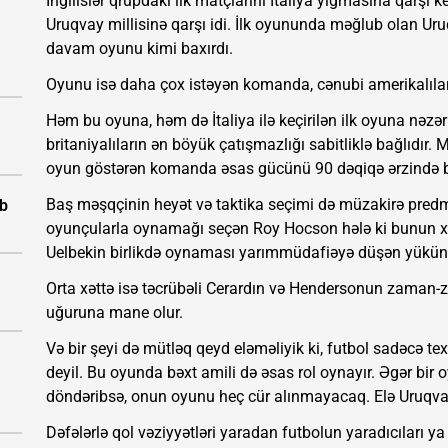
İngilislər qrupdakı ilk matçlarını İtaliya yığmasına qarşı 
Uruqvay millisinə qarşı idi. İlk oyununda məğlub olan 
davam oyunu kimi baxırdı.
Oyunu isə daha çox istəyən komanda, cənubi amerikalılar
Həm bu oyuna, həm də İtaliya ilə keçirilən ilk oyuna nəzər
britaniyalıların ən böyük çatışmazlığı sabitliklə bağlıdır
oyun göstərən komanda əsas gücünü 90 dəqiqə ərzində bə
Baş məşqçinin heyət və taktika seçimi də müzakirə predme
üb
oyunçularla oynamağı seçən Roy Hocson hələ ki bunun xeyr
Uelbekin birlikdə oynaması yarımmüdafiəyə düşən yükün 
Orta xəttə isə təcrübəli Cerardın və Hendersonun zam
uğuruna mane olur.
Və bir şeyi də mütləq qeyd eləməliyik ki, futbol sadəcə tex
deyil. Bu oyunda bəxt amili də əsas rol oynayır. Əgər bir
döndəribsə, onun oyunu heç cür alınmayacaq. Elə Uruqvay
Dəfələrlə qol vəziyyətləri yaradan futbolun yaradıcıları y