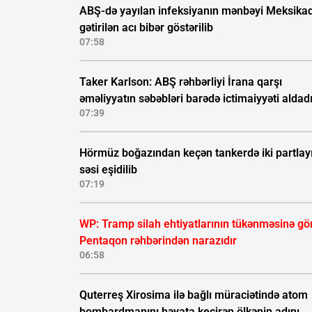
ABŞ-də yayılan infeksiyanın mənbəyi Meksika
gətirilən acı bibər göstərilib
07:58
Taker Karlson: ABŞ rəhbərliyi İrana qarşı
əməliyyatın səbəbləri barədə ictimaiyyəti aldad
07:39
Hörmüz boğazından keçən tankerdə iki partlay
səsi eşidilib
07:19
WP: Tramp silah ehtiyatlarının tükənməsinə gö
Pentaqon rəhbərindən narazıdır
06:58
Quterreş Xirosima ilə bağlı müraciətində atom
bombardmanını həyata keçirən ölkənin adını