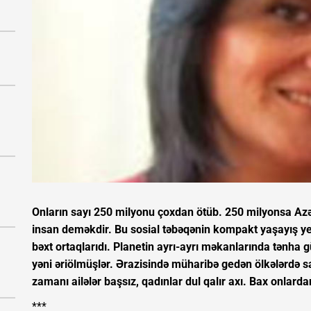
Onların sayı 250 milyonu çoxdan ötüb. 250 milyonsa Az
insan deməkdir. Bu sosial təbəqənin kompakt yaşayış yer
bəxt ortaqlarıdı. Planetin ayrı-ayrı məkanlarında tənha g
yəni əriölmüşlər. Ərazisində müharibə gedən ölkələrdə say
zamanı ailələr başsız, qadınlar dul qalır axı. Bax onlard
***