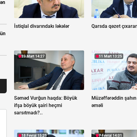
dən
İstiqlal divarındakı ləkələr
Qarsda qəzet çıxaran
çün
23 Mart 14:27
11 Mart 13:25
Səməd Vurğun haqda:
Böyük
Müzəffərəddin şahın 
ifşa böyük şairi heçmi
əməli
sarsıtmadı?..
18 Fevral 15:25
7 Fevral 14:01