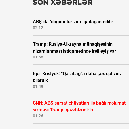
SON XƏBƏRLƏR
ABŞ-də "doğum turizmi" qadağan edilir
02:12
Tramp: Rusiya-Ukrayna münaqişəsinin
nizamlanması istiqamətində irəliləyiş var
01:56
İqor Kostyuk: “Qarabağ”a daha çox qol vura
bilərdik
01:49
CNN: ABŞ sursat ehtiyatları ilə bağlı məlumat
sızması Trampı qəzəbləndirib
01:26