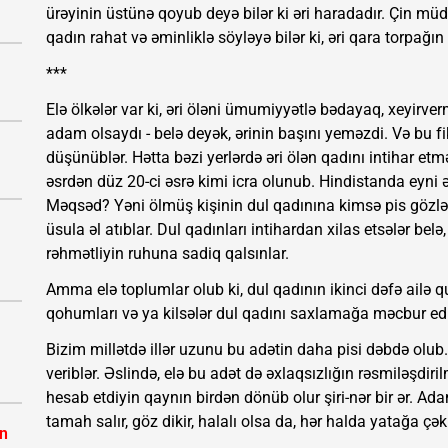
ürəyinin üstünə qoyub deyə bilər ki əri haradadır. Çin müdr
qadın rahat və əminliklə söyləyə bilər ki, əri qara torpağın 
***
Elə ölkələr var ki, əri öləni ümumiyyətlə bədayaq, xeyirve
adam olsaydı - belə deyək, ərinin başını yeməzdi. Və bu fik
düşünüblər. Hətta bəzi yerlərdə əri ölən qadını intihar etm
əsrdən düz 20-ci əsrə kimi icra olunub. Hindistanda eyni 
Məqsəd? Yəni ölmüş kişinin dul qadınına kimsə pis gözlə
üsula əl atıblar. Dul qadınları intihardan xilas etsələr bel
rəhmətliyin ruhuna sadiq qalsınlar.
Amma elə toplumlar olub ki, dul qadının ikinci dəfə ailə q
qohumları və ya kilsələr dul qadını saxlamağa məcbur edil
Bizim millətdə illər uzunu bu adətin daha pisi dəbdə olub
veriblər. Əslində, elə bu adət də əxlaqsızlığın rəsmiləşdi
hesab etdiyin qaynın birdən dönüb olur şiri-nər bir ər. Ada
tamah salır, göz dikir, halalı olsa da, hər halda yatağa çəki
ın