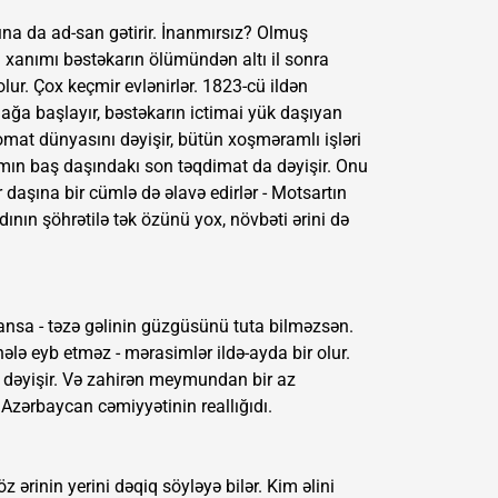
ına da ad-san gətirir. İnanmırsız? Olmuş
l xanımı bəstəkarın ölümündən altı il sonra
ur. Çox keçmir evlənirlər. 1823-cü ildən
ğa başlayır, bəstəkarın ictimai yük daşıyan
omat dünyasını dəyişir, bütün xoşməramlı işləri
amın baş daşındakı son təqdimat da dəyişir. Onu
daşına bir cümlə də əlavə edirlər - Motsartın
ının şöhrətilə tək özünü yox, növbəti ərini də
sansa - təzə gəlinin güzgüsünü tuta bilməzsən.
lə eyb etməz - mərasimlər ildə-ayda bir olur.
 dəyişir. Və zahirən meymundan bir az
Azərbaycan cəmiyyətinin reallığıdı.
 ərinin yerini dəqiq söyləyə bilər. Kim əlini