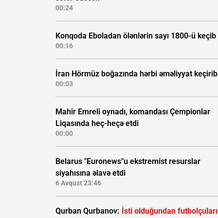
00:24
Konqoda Eboladan ölənlərin sayı 1800-ü keçib
00:16
İran Hörmüz boğazında hərbi əməliyyat keçirib
00:03
Mahir Emreli oynadı, komandası Çempionlar
Liqasında heç-heçə etdi
00:00
Belarus "Euronews"u ekstremist resurslar
siyahısına əlavə etdi
6 Avqust 23:46
Qurban Qurbanov:
İsti olduğundan futbolçular