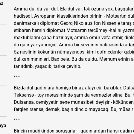
na
Amma dul da var dul. Elə dul var, tək özünə yox, başqalar
hadisədi. Avropanın klassiklərindən birinin - Motsartın du
danimarkalı diplomat Georq Nikolaus fon Nissenlə tanış ol
etibarən həmin diplomat Motsartın tərcümeyi-halını yazma
məktublarını çapa hazırlayır, amma ömür vəfa etmir, dipl
də qalır yar-yarımçıq. Amma bir sevginin nəticəsində ad
öz nəslinin-kökünün nümayəndəsi kimi dəfn edənlər qəbir 
dul xanımının əri. Bax belə. Bu da duldu. Mərhum ərinin ad
tanıtdırıb, yaşadıb, tarixə çevirib.
***
Bizdə dul qadınlara həmişə bir az alayı cür baxıblar. Dul
Təksənsə - toy mərasimində şam da verməzlər əlinə. Bu, hə
Dulsansa, cəmiyyətin sənə münasibəti dəyişir - kökündən
fərqlənirsənsə, demək, başın dinc olmayacaq. Bu, müasir 
***
aya
Bir çin müdrikindən soruşurlar - qadınlardan hansı qadın öz