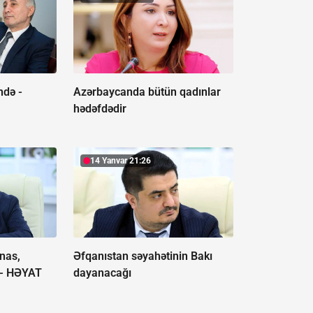
ndə -
Azərbaycanda bütün qadınlar
hədəfdədir
14 Yanvar 21:26
nas,
Əfqanıstan səyahətinin Bakı
 -
HƏYAT
dayanacağı