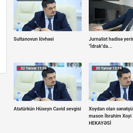
Sultanovun lövhəsi
Jurnalist hadisə yeri
"İdrak"da...
22 Yanvar 11:36
20 Yanvar 13:14
Atatürkün Hüseyn Cavid sevgisi
Xoydan olan sənətşü
mason İbrahim Xoyi
HEKAYƏSİ