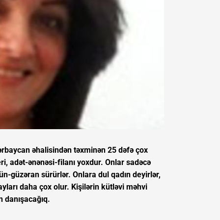
ərbaycan əhalisindən təxminən 25 dəfə çox
i, adət-ənənəsi-filanı yoxdur. Onlar sadəcə
ün-güzəran sürürlər. Onlara dul qadın deyirlər,
ları daha çox olur. Kişilərin kütləvi məhvi
an danışacağıq.