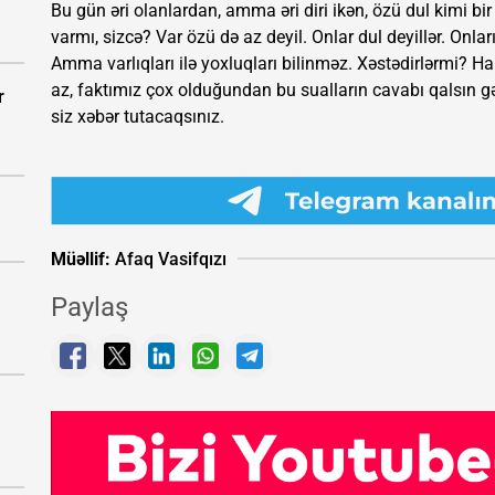
Bu gün əri olanlardan, amma əri diri ikən, özü dul kimi bi
varmı, sizcə? Var özü də az deyil. Onlar dul deyillər. Onlar
Amma varlıqları ilə yoxluqları bilinməz. Xəstədirlərmi? 
az, faktımız çox olduğundan bu sualların cavabı qalsın 
r
siz xəbər tutacaqsınız.
Müəllif:
Afaq Vasifqızı
Paylaş