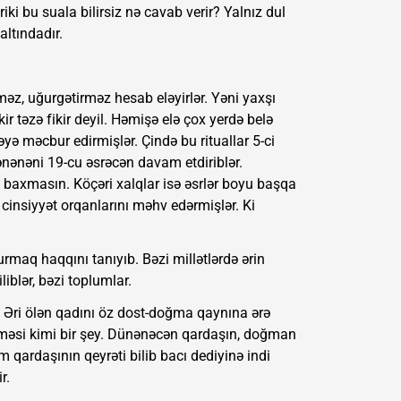
iki bu suala bilirsiz nə cavab verir? Yalnız dul
altındadır.
rməz, uğurgətirməz hesab eləyirlər. Yəni yaxşı
ir təzə fikir deyil. Həmişə elə çox yerdə belə
əyə məcbur edirmişlər. Çində bu rituallar 5-ci
ənənəni 19-cu əsrəcən davam etdiriblər.
 baxmasın. Köçəri xalqlar isə əsrlər boyu başqa
ə, cinsiyyət orqanlarını məhv edərmişlər. Ki
urmaq haqqını tanıyıb. Bəzi millətlərdə ərin
iblər, bəzi toplumlar.
. Əri ölən qadını öz dost-doğma qaynına ərə
rilməsi kimi bir şey. Dünənəcən qardaşın, doğman
m qardaşının qeyrəti bilib bacı dediyinə indi
r.