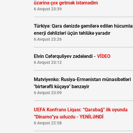
üzərinə çox getmək istəmədim
6 Avqust 23:39
Türkiyə: Qara dənizdə gəmilərə edilən hücumla
enerji dəhlizləri üçün təhlükə yaradır
6 Avqust 23:26
Elvin Cəfərquliyev zədələndi -
VİDEO
6 Avqust 23:12
Matviyenko: Rusiya-Ermənistan münasibətləri
"birtərəfli küçəyə" bənzəyir
6 Avqust 23:09
UEFA Konfrans Liqası:
“Qarabağ” ilk oyunda
“Dinamo”ya uduzdu - YENİLƏNDİ
6 Avqust 22:58