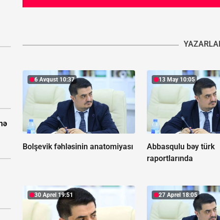
YAZARLA
6 Avqust 10:37
13 May 10:05
nə
Bolşevik fəhləsinin anatomiyası
Abbasqulu bəy türk
raportlarında
30 Aprel 19:51
27 Aprel 18:05