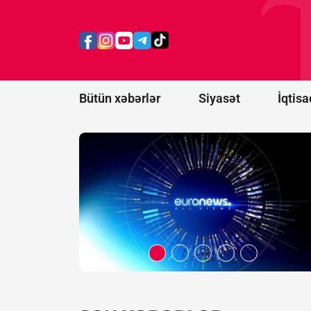
Belarus
"Euronews"u
ekstremist
resurslar
siyahısına
əlavə etdi
Bütün xəbərlər
Siyasət
İqtisa