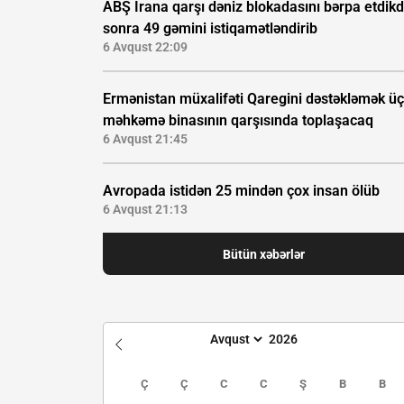
ABŞ İrana qarşı dəniz blokadasını bərpa etdik
sonra 49 gəmini istiqamətləndirib
6 Avqust 22:09
Ermənistan müxalifəti Qaregini dəstəkləmək ü
məhkəmə binasının qarşısında toplaşacaq
6 Avqust 21:45
Avropada istidən 25 mindən çox insan ölüb
6 Avqust 21:13
Bütün xəbərlər
Ç
Ç
C
C
Ş
B
B