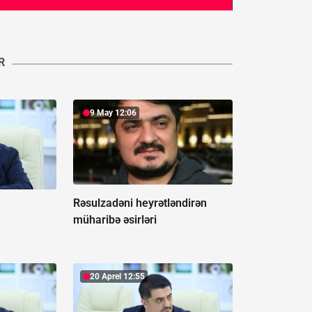
R
9 May 12:06
Rəsulzadəni heyrətləndirən
müharibə əsirləri
20 Aprel 12:55