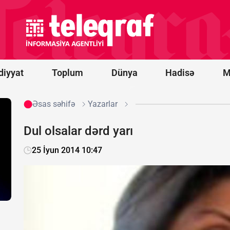
-
“Qarabağ”
oyununun
start
heyətləri
bəlli oldu
diyyat
Toplum
Dünya
Hadisə
M
Əsas səhifə
Yazarlar
Dul olsalar dərd yarı
25 İyun 2014 10:47