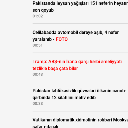
Pakistanda leysan yağışları 151 nəfərin həyatı
son qoyub
01:02
Cəlilabadda avtomobil dərəyə aşıb, 4 nəfər
yaralanıb -
FOTO
00:51
Tramp: ABŞ-nin İrana qarşı hərbi əməliyyatı
tezliklə başa çata bilər
00:43
Pakistan təhlükəsizlik qüvvələri ölkənin cənub-
qərbində 12 silahlını məhv edib
00:33
Vatikanın diplomatik xidmətinin rəhbəri Moskv
səfər edəcək