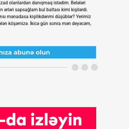
r zad olanlardan danışmaq istədim. Belələri
ın ərləri sapsağlam bul baltası kimi kişilərdi.
Hansı mənadasa kişilikdənmi düşüblər? Yerimiz
gələn köşəmizə. İkicə gün sonra mən deyəcəm,