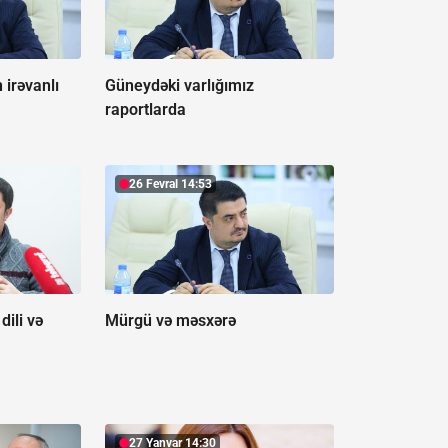
 irəvanlı
Güneydəki varlığımız
raportlarda
26 Fevral 14:53
dili və
Mürgü və məsxərə
27 Yanvar 14:30