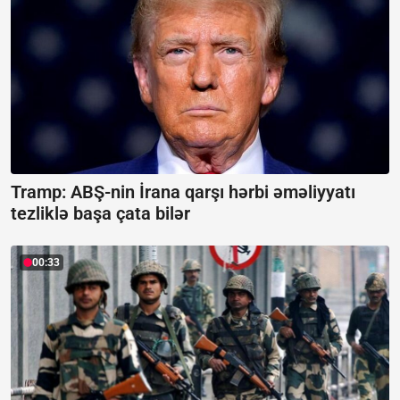
Tramp: ABŞ-nin İrana qarşı hərbi əməliyyatı
tezliklə başa çata bilər
00:33