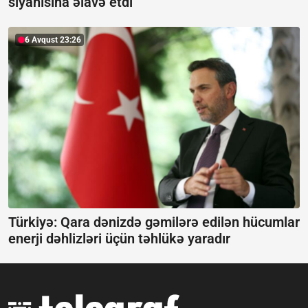
siyahısına əlavə etdi
6 Avqust 23:26
Türkiyə: Qara dənizdə gəmilərə edilən hücumlar
enerji dəhlizləri üçün təhlükə yaradır