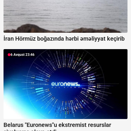
İran Hörmüz boğazında hərbi əməliyyat keçirib
6 Avqust 23:46
Belarus "Euronews"u ekstremist resurslar