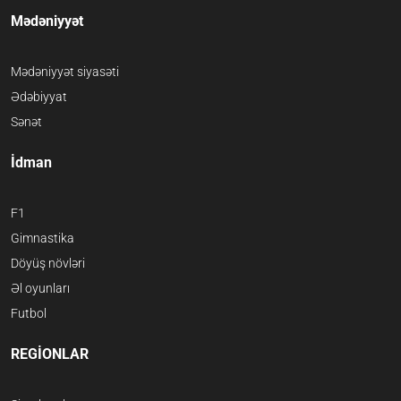
Mədəniyyət
Mədəniyyət siyasəti
Ədəbiyyat
Sənət
İdman
F1
Gimnastika
Döyüş növləri
Əl oyunları
Futbol
REGİONLAR