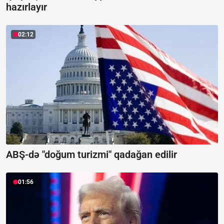
hazırlayır
02:12
ABŞ-də "doğum turizmi" qadağan edilir
01:56