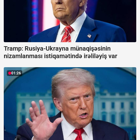
Tramp: Rusiya-Ukrayna münaqişəsinin
nizamlanması istiqamətində irəliləyiş var
01:26