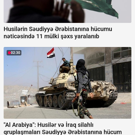
Husilərin Səudiyyə Ərəbistanına hücumu
nəticəsində 11 mülki şəxs yaralanıb
02:30
"Al Arabiya": Husilər və İraq silahlı
qruplaşmaları Səudiyyə Ərəbistanına hücum