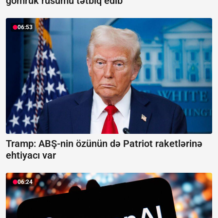
gömrük rüsumu tətbiq edib
06:53
Tramp: ABŞ-nin özünün də Patriot raketlərinə
ehtiyacı var
06:24