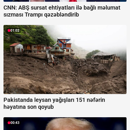
CNN: ABŞ sursat ehtiyatları ilə bağlı məlumat
sızması Trampı qəzəbləndirib
01:02
Pakistanda leysan yağışları 151 nəfərin
həyatına son qoyub
00:43