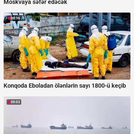
Moskvaya səfər edəcək
00:16
Konqoda Eboladan ölənlərin sayı 1800-ü keçib
00:03