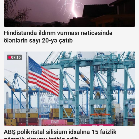
Hindistanda ildırım vurması nəticəsində
ölənlərin sayı 20-yə çatıb
07:15
ABŞ polikristal silisium idxalına 15 faizlik