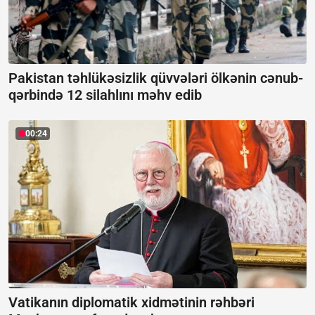
Pakistan təhlükəsizlik qüvvələri ölkənin cənub-
qərbində 12 silahlını məhv edib
00:24
Vatikanın diplomatik xidmətinin rəhbəri