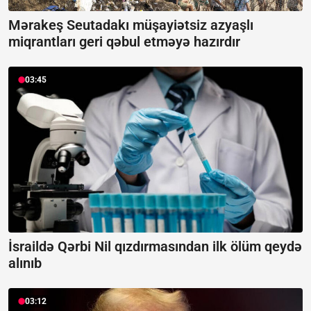
Mərakeş Seutadakı müşayiətsiz azyaşlı
miqrantları geri qəbul etməyə hazırdır
03:45
İsraildə Qərbi Nil qızdırmasından ilk ölüm qeydə
alınıb
03:12