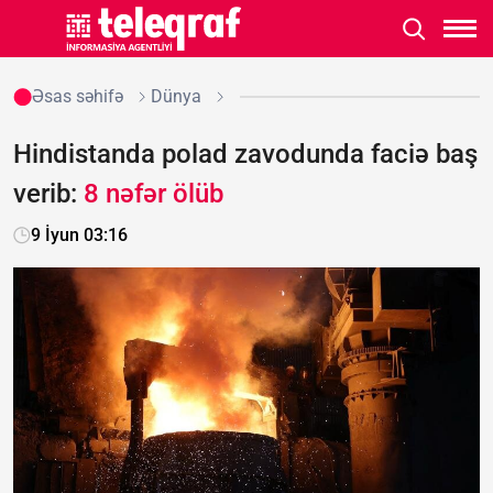
Əsas səhifə
Dünya
Hindistanda polad zavodunda faciə baş
verib:
8 nəfər ölüb
9 İyun 03:16