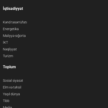
İqtisadiyyat
Kənd təsərrüfatı
Energetika
Maliyyə-sığorta
İKT
Nəqliyyat
Turizm
Toplum
Sosial siyasət
Elm və təhsil
Yaşıl dünya
Tibb
Media