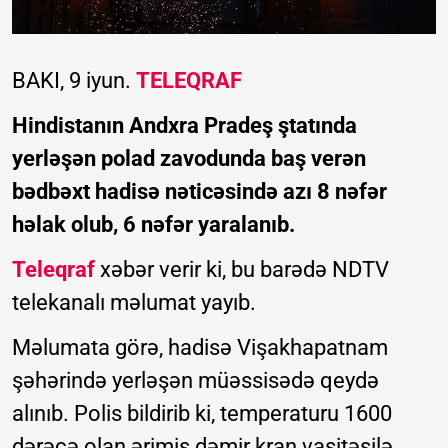
BAKI, 9 iyun.
TELEQRAF
Hindistanın Andxra Pradeş ştatında
yerləşən polad zavodunda baş verən
bədbəxt hadisə nəticəsində azı 8 nəfər
həlak olub, 6 nəfər yaralanıb.
Teleqraf
xəbər verir ki, bu barədə NDTV
telekanalı məlumat yayıb.
Məlumata görə, hadisə Vişakhapatnam
şəhərində yerləşən müəssisədə qeydə
alınıb. Polis bildirib ki, temperaturu 1600
dərəcə olan ərimiş dəmir kran vasitəsilə