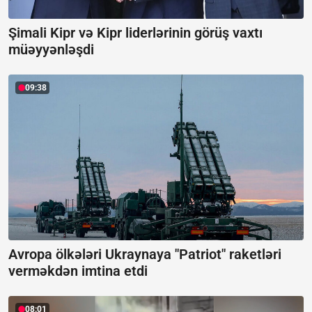
Şimali Kipr və Kipr liderlərinin görüş vaxtı
müəyyənləşdi
09:38
Avropa ölkələri Ukraynaya "Patriot" raketləri
verməkdən imtina etdi
08:01