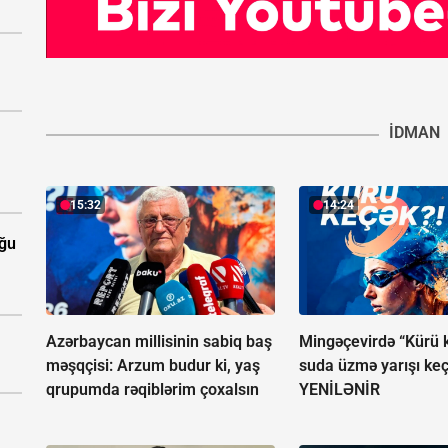
İDMAN
15:32
14:24
uğu
Azərbaycan millisinin sabiq baş
Mingəçevirdə “Kürü 
məşqçisi: Arzum budur ki, yaş
suda üzmə yarışı keçir
qrupumda rəqiblərim çoxalsın
YENİLƏNİR