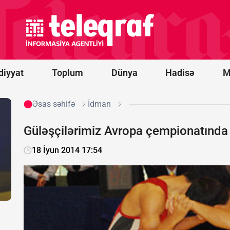
Medvedev:
Ermənistan
üçün çox
pis olacaq
diyyat
Toplum
Dünya
Hadisə
M
Əsas səhifə
İdman
Güləşçilərimiz Avropa çempionatında u
18 İyun 2014 17:54