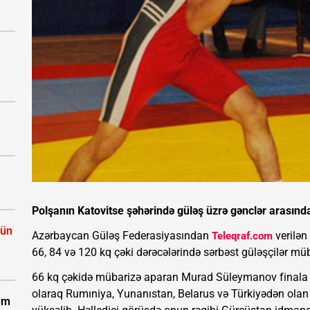
Polşanın Katovitse şəhərində güləş üzrə gənclər arasın
çün
Azərbaycan Güləş Federasiyasından
verilən
Teleqraf.com
66, 84 və 120 kq çəki dərəcələrində sərbəst güləşçilər müb
66 kq çəkidə mübarizə aparan Murad Süleymanov finala qə
olaraq Rumıniya, Yunanıstan, Belarus və Türkiyədən olan 
zum