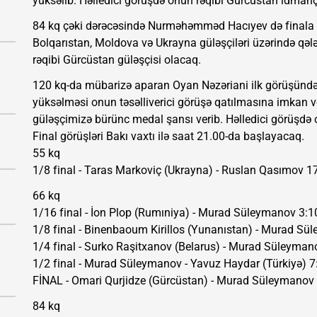
yüksəlib. Həlledici görüşdə onun rəqibi Gürcüstan idmanç
84 kq çəki dərəcəsində Nurməhəmməd Hacıyev də finala q
Bolqarıstan, Moldova və Ukrayna güləşçiləri üzərində qəl
rəqibi Gürcüstan güləşçisi olacaq.
120 kq-da mübarizə aparan Oyan Nəzəriani ilk görüşündə 
yüksəlməsi onun təsəlliverici görüşə qatılmasına imkan v
güləşçimizə bürünc medal şansı verib. Həlledici görüşdə 
Final görüşləri Bakı vaxtı ilə saat 21.00-da başlayacaq.
55 kq
1/8 final - Taras Markoviç (Ukrayna) - Ruslan Qasımov 1
66 kq
1/16 final - İon Plop (Rumıniya) - Murad Süleymanov 3:1
1/8 final - Binenbaoum Kirillos (Yunanıstan) - Murad Sü
1/4 final - Surko Raşitxanov (Belarus) - Murad Süleyman
1/2 final - Murad Süleymanov - Yavuz Haydar (Türkiyə) 7
FİNAL - Omari Qurjidze (Gürcüstan) - Murad Süleymanov
84 kq