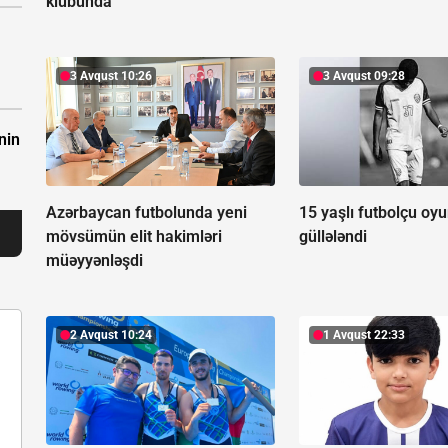
klubunda
3 Avqust 10:26
3 Avqust 09:28
nin
Azərbaycan futbolunda yeni
15 yaşlı futbolçu oy
mövsümün elit hakimləri
güllələndi
müəyyənləşdi
2 Avqust 10:24
1 Avqust 22:33