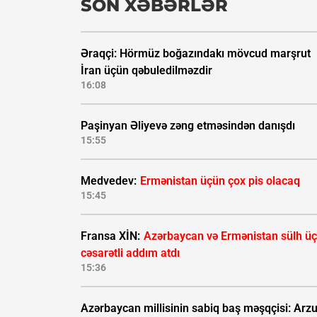
SON XƏBƏRLƏR
Əraqçi: Hörmüz boğazındakı mövcud marşrut
İran üçün qəbuledilməzdir
16:08
Paşinyan Əliyevə zəng etməsindən danışdı
15:55
Medvedev:
Ermənistan üçün çox pis olacaq
15:45
Fransa XİN:
Azərbaycan və Ermənistan sülh ü
cəsarətli addım atdı
15:36
Azərbaycan millisinin sabiq baş məşqçisi: Ar