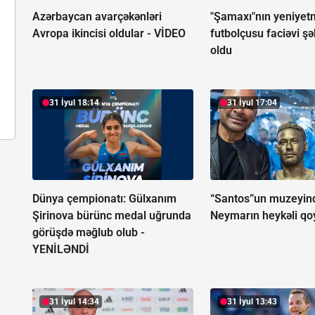
Azərbaycan avarçəkənləri
"Şamaxı"nın yeniyet
Avropa ikincisi oldular -
VİDEO
futbolçusu faciəvi şə
oldu
31 İyul 18:14
31 İyul 17:04
Dünya çempionatı: Gülxanım
“Santos”un muzeyin
Şirinova bürünc medal uğrunda
Neymarın heykəli qo
görüşdə məğlub olub -
YENİLƏNDİ
31 İyul 14:34
31 İyul 13:43