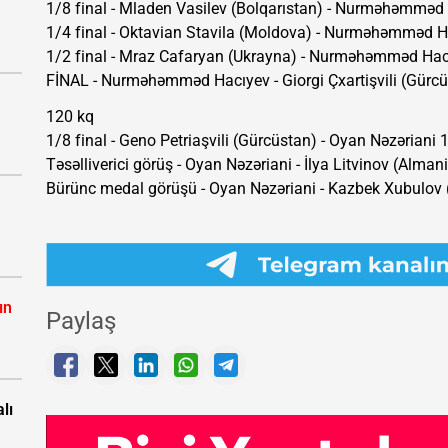
1/8 final - Mladen Vasilev (Bolqarıstan) - Nurməhəmməd
1/4 final - Oktavian Stavila (Moldova) - Nurməhəmməd H
1/2 final - Mraz Cafaryan (Ukrayna) - Nurməhəmməd Hac
FİNAL - Nurməhəmməd Hacıyev - Giorgi Çxartişvili (Gürc
120 kq
1/8 final - Geno Petriaşvili (Gürcüstan) - Oyan Nəzəriani 
Təsəlliverici görüş - Oyan Nəzəriani - İlya Litvinov (Alman
Bürünc medal görüşü - Oyan Nəzəriani - Kazbek Xubulov 
ın
Paylaş
lı