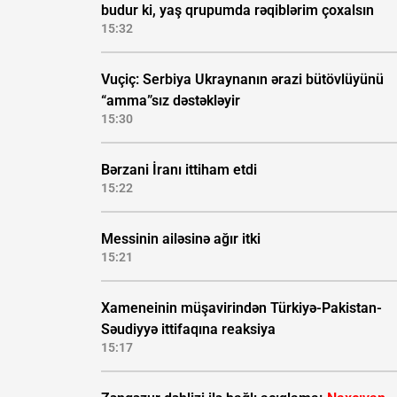
budur ki, yaş qrupumda rəqiblərim çoxalsın
15:32
Vuçiç: Serbiya Ukraynanın ərazi bütövlüyünü
“amma”sız dəstəkləyir
15:30
Bərzani İranı ittiham etdi
15:22
Messinin ailəsinə ağır itki
15:21
Xameneinin müşavirindən Türkiyə-Pakistan-
Səudiyyə ittifaqına reaksiya
15:17