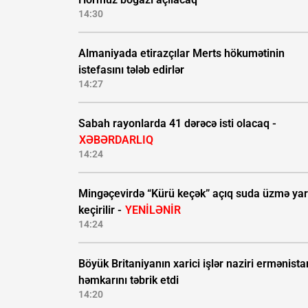
14:30
Almaniyada etirazçılar Merts hökumətinin
istefasını tələb edirlər
14:27
Sabah rayonlarda 41 dərəcə isti olacaq -
XƏBƏRDARLIQ
14:24
Mingəçevirdə “Kürü keçək” açıq suda üzmə yar
keçirilir -
YENİLƏNİR
14:24
Böyük Britaniyanın xarici işlər naziri ermənista
həmkarını təbrik etdi
14:20