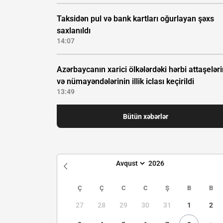
Taksidən pul və bank kartları oğurlayan şəxs
saxlanıldı
14:07
Azərbaycanın xarici ölkələrdəki hərbi attaşeləri
və nümayəndələrinin illik iclası keçirildi
13:49
Bütün xəbərlər
Ç
Ç
C
C
Ş
B
B
27
28
29
30
31
1
2