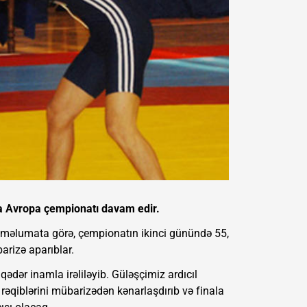
da Avropa çempionatı davam edir.
 məlumata görə, çempionatın ikinci günündə 55,
arizə aparıblar.
dər inamla irəliləyib. Güləşçimiz ardıcıl
rəqiblərini mübarizədən kənarlaşdırıb və finala