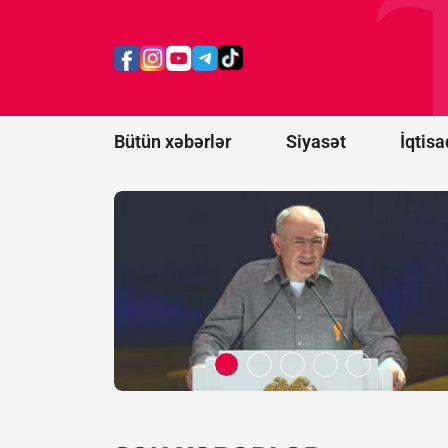
Paşinyan
Əliyevə
zəng
etməsindən
danışdı
Bütün xəbərlər
Siyasət
İqtisa