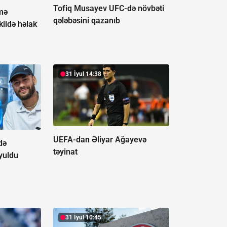
Tofiq Musayev UFC-də növbəti
mə
qələbəsini qazanıb
kildə həlak
31 İyul 14:38
UEFA-dan Əliyar Ağayevə
də
təyinat
yuldu
31 İyul 10:45