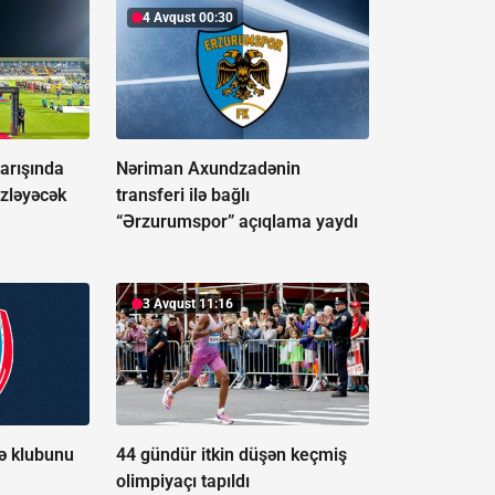
4 Avqust 00:30
yarışında
Nəriman Axundzadənin
əzləyəcək
transferi ilə bağlı
“Ərzurumspor” açıqlama yaydı
3 Avqust 11:16
yə klubunu
44 gündür itkin düşən keçmiş
olimpiyaçı tapıldı