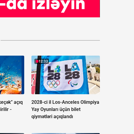
12:33
keçək” açıq
2028-ci il Los-Anceles Olimpiya
ilir -
Yay Oyunları üçün bilet
qiymətləri açıqlandı