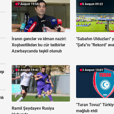
7 Avqust 19:55
5 Avqust 09:22
İranın gənclər və idman naziri:
"Sabahın Ulduzları" 
Xoşbəxtlikdən bu cür tədbirlər
"Şəfa"nı "Rekord" əv
Azərbaycanda təşkil olunub
3 Avqust 19:42
3 Avqust 19:01
ışı
nlı
"Turan Tovuz" Türki
Ramil Şeydayev Rusiya
məğlub etdi