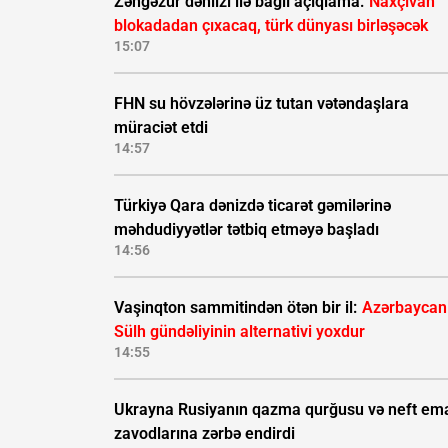
Zəngəzur dəhlizi ilə bağlı açıqlama:
Naxçıvan
blokadadan çıxacaq, türk dünyası birləşəcək
15:07
FHN su hövzələrinə üz tutan vətəndaşlara
müraciət etdi
14:57
Türkiyə Qara dənizdə ticarət gəmilərinə
məhdudiyyətlər tətbiq etməyə başladı
14:56
Vaşinqton sammitindən ötən bir il:
Azərbaycan
Sülh gündəliyinin alternativi yoxdur
14:55
Ukrayna Rusiyanın qazma qurğusu və neft ema
zavodlarına zərbə endirdi