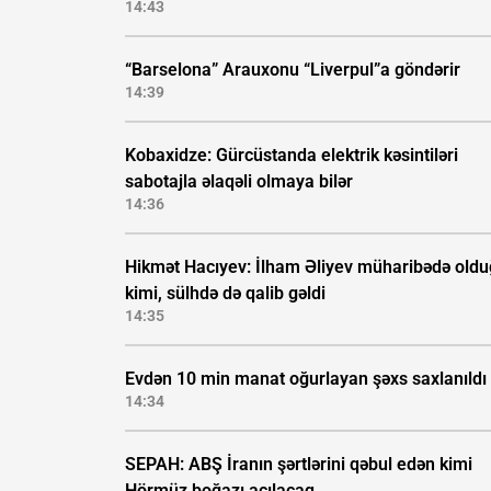
14:43
“Barselona” Arauxonu “Liverpul”a göndərir
14:39
Kobaxidze: Gürcüstanda elektrik kəsintiləri
sabotajla əlaqəli olmaya bilər
14:36
Hikmət Hacıyev: İlham Əliyev müharibədə old
kimi, sülhdə də qalib gəldi
14:35
Evdən 10 min manat oğurlayan şəxs saxlanıldı
14:34
SEPAH: ABŞ İranın şərtlərini qəbul edən kimi
Hörmüz boğazı açılacaq