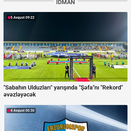
İDMAN
5 Avqust 09:22
"Sabahın Ulduzları" yarışında "Şəfa"nı "Rekord"
əvəzləyəcək
4 Avqust 00:30