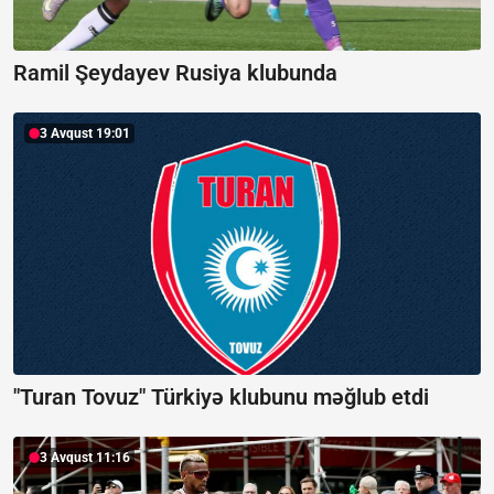
Ramil Şeydayev Rusiya klubunda
3 Avqust 19:01
"Turan Tovuz" Türkiyə klubunu məğlub etdi
3 Avqust 11:16