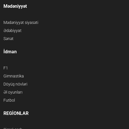
Mədəniyyət
Mədəniyyət siyasəti
Ədəbiyyat
Sənət
İdman
F1
Gimnastika
Döyüş növləri
Əl oyunları
Futbol
REGİONLAR