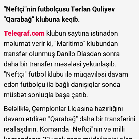
"Neftçi"nin futbolçusu Tərlan Quliyev
"Qarabağ" klubuna keçib.
Teleqraf.com
klubun saytına istinadən
məlumat verir ki, "Maritimo" klubundan
transfer olunmuş Danilo Diasdan sonra
daha bir transfer məsələsi yekunlaşıb.
"Neftçi" futbol klubu ilə müqaviləsi davam
edən futbolçu ilə bağlı danışıqlar sonda
müsbət sonluqla başa çatıb.
Beləliklə, Çempionlar Liqasına hazırlığını
davam etdirən "Qarabağ" daha bir transferini
reallaşdırın. Komanda "Neftçi"nin və milli