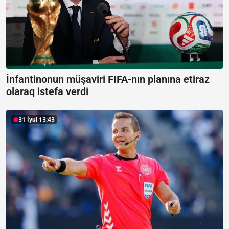
İnfantinonun müşaviri FIFA-nın planına etiraz
olaraq istefa verdi
31 İyul 13:43