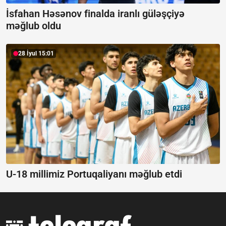
İsfahan Həsənov finalda iranlı güləşçiyə
məğlub oldu
28 İyul 15:01
U-18 millimiz Portuqaliyanı məğlub etdi