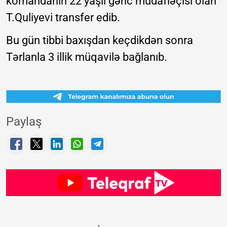
komandanın 22 yaşlı gənc müdafiəçisi olan
T.Quliyevi transfer edib.
Bu gün tibbi baxışdan keçdikdən sonra
Tərlanla 3 illik müqavilə bağlanıb.
Paylaş