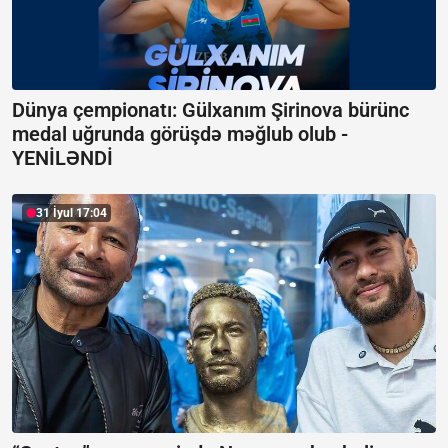
Dünya çempionatı: Gülxanım Şirinova bürünc
medal uğrunda görüşdə məğlub olub -
YENİLƏNDİ
31 İyul 17:04