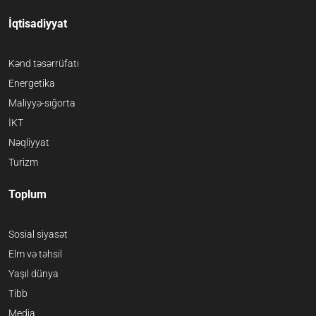
İqtisadiyyat
Kənd təsərrüfatı
Energetika
Maliyyə-sığorta
İKT
Nəqliyyat
Turizm
Toplum
Sosial siyasət
Elm və təhsil
Yaşıl dünya
Tibb
Media