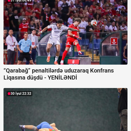
31 İyul 00:49
“Qarabağ” penaltilərdə uduzaraq Konfrans
Liqasına düşdü -
YENİLƏNDİ
30 İyul 22:32