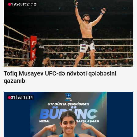
1 Avqust 21:12
Tofiq Musayev UFC-də növbəti qələbəsini
qazanıb
31 İyul 18:14