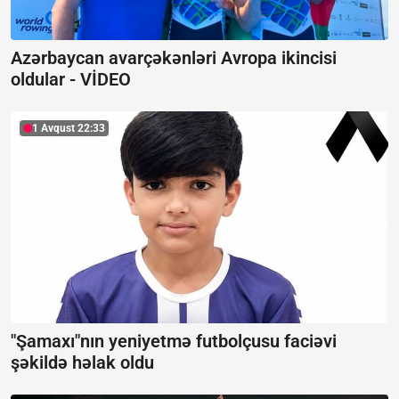
Azərbaycan avarçəkənləri Avropa ikincisi
oldular -
VİDEO
1 Avqust 22:33
"Şamaxı"nın yeniyetmə futbolçusu faciəvi
şəkildə həlak oldu