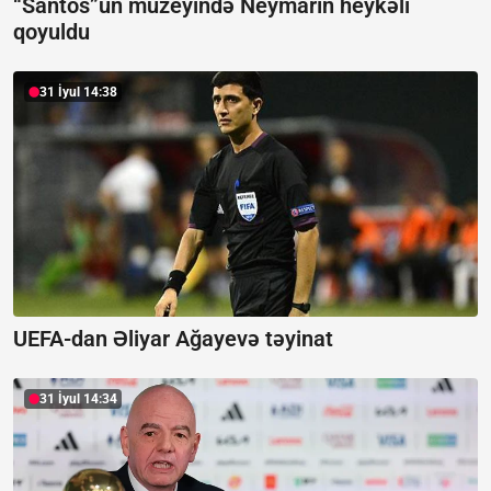
“Santos”un muzeyində Neymarın heykəli
qoyuldu
31 İyul 14:38
UEFA-dan Əliyar Ağayevə təyinat
31 İyul 14:34