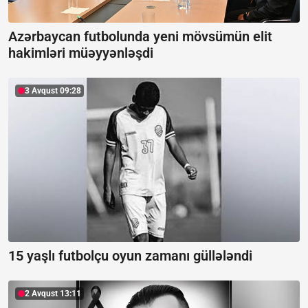
Azərbaycan futbolunda yeni mövsümün elit
hakimləri müəyyənləşdi
3 Avqust 09:28
15 yaşlı futbolçu oyun zamanı güllələndi
2 Avqust 13:11