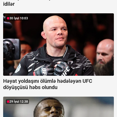
idilər
30 İyul 10:03
Həyat yoldaşını ölümlə hədələyən UFC
döyüşçüsü həbs olundu
29 İyul 12:38