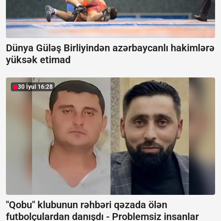
Dünya Güləş Birliyindən azərbaycanlı hakimlərə
yüksək etimad
30 İyul 16:28
"Qobu" klubunun rəhbəri qəzada ölən
futbolçulardan danışdı -
Problemsiz insanlar