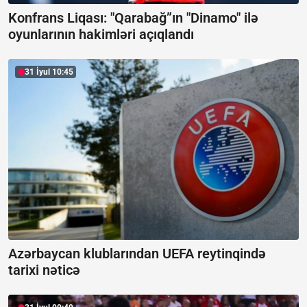
Konfrans Liqası: "Qarabağ”ın "Dinamo" ilə
oyunlarının hakimləri açıqlandı
31 İyul 10:45
Azərbaycan klublarından UEFA reytinqində
tarixi nəticə