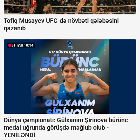
Tofiq Musayev UFC-də növbəti qələbəsini
qazanıb
31 İyul 18:14
Dünya çempionatı: Gülxanım Şirinova bürünc
medal uğrunda görüşdə məğlub olub -
YENİLƏNDİ