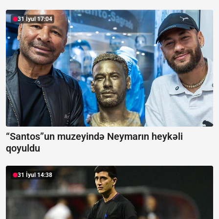
31 İyul 17:04
“Santos”un muzeyində Neymarın heykəli
qoyuldu
31 İyul 14:38