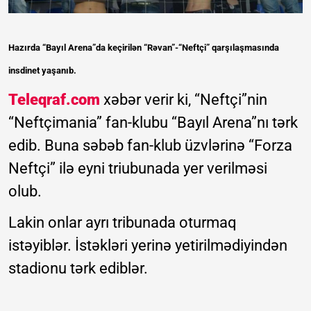
Hazırda “Bayıl Arena”da keçirilən “Rəvan”-“Neftçi” qarşılaşmasında
insdinet yaşanıb.
Teleqraf.com
xəbər verir ki, “Neftçi”nin
“Neftçimania” fan-klubu “Bayıl Arena”nı tərk
edib. Buna səbəb fan-klub üzvlərinə “Forza
Neftçi” ilə eyni triubunada yer verilməsi
olub.
Lakin onlar ayrı tribunada oturmaq
istəyiblər. İstəkləri yerinə yetirilmədiyindən
stadionu tərk ediblər.