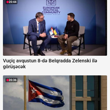
20:44
Vuçiç avqustun 8-də Belqradda Zelenski ilə
görüşəcək
20:36