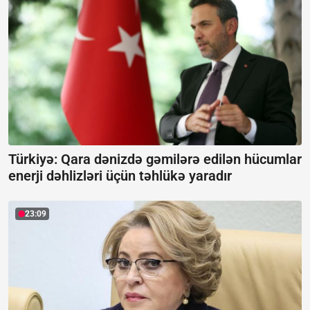
Türkiyə: Qara dənizdə gəmilərə edilən hücumlar
enerji dəhlizləri üçün təhlükə yaradır
23:09