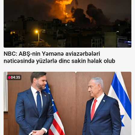
NBC: ABŞ-nin Yəmənə aviazərbələri
nəticəsində yüzlərlə dinc sakin həlak olub
04:35