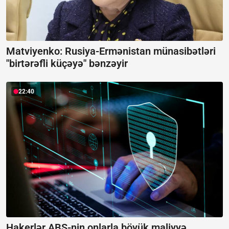
Matviyenko: Rusiya-Ermənistan münasibətləri
"birtərəfli küçəyə" bənzəyir
22:40
Hakerlər ABŞ-nin onlarla böyük maliyyə