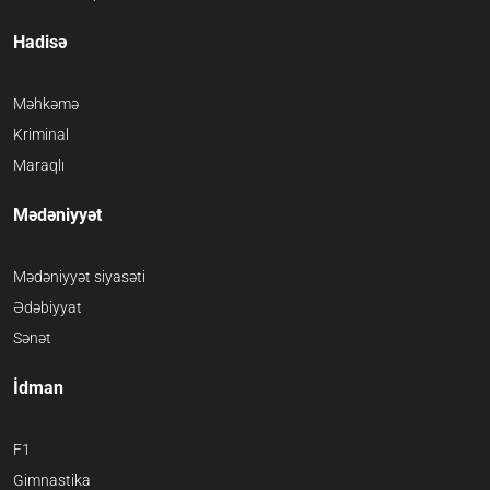
Hadisə
Məhkəmə
Kriminal
Maraqlı
Mədəniyyət
Mədəniyyət siyasəti
Ədəbiyyat
Sənət
İdman
F1
Gimnastika