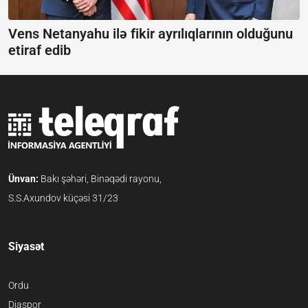
Vens Netanyahu ilə fikir ayrılıqlarının olduğunu
etiraf edib
Ünvan:
Bakı şəhəri, Binəqədi rayonu,
S.S.Axundov küçəsi 31/23
Siyasət
Ordu
Diaspor