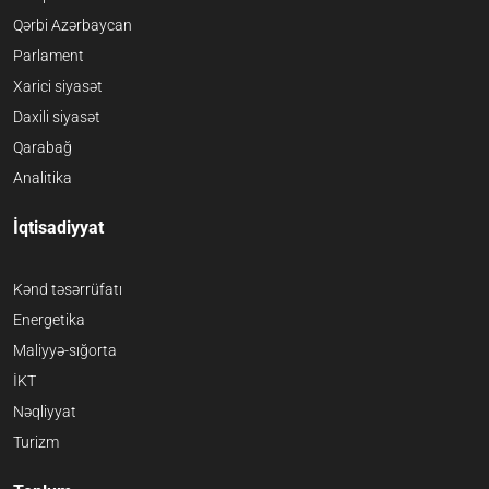
Qərbi Azərbaycan
Parlament
Xarici siyasət
Daxili siyasət
Qarabağ
Analitika
İqtisadiyyat
Kənd təsərrüfatı
Energetika
Maliyyə-sığorta
İKT
Nəqliyyat
Turizm