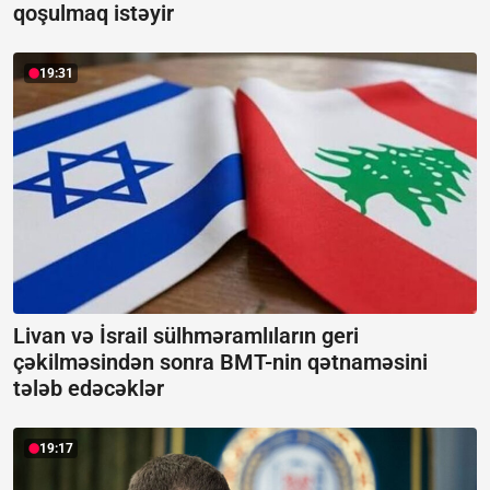
qoşulmaq istəyir
19:31
Livan və İsrail sülhməramlıların geri
çəkilməsindən sonra BMT-nin qətnaməsini
tələb edəcəklər
19:17