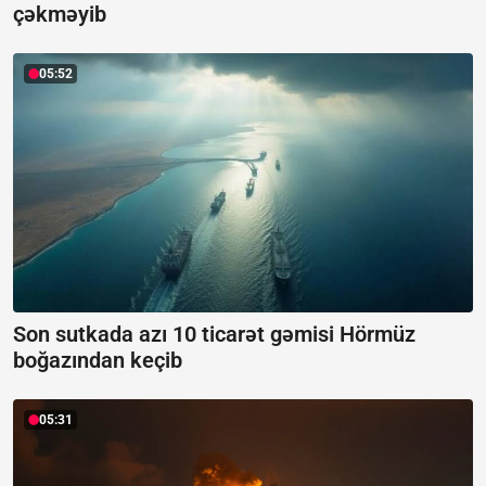
çəkməyib
05:52
Son sutkada azı 10 ticarət gəmisi Hörmüz
boğazından keçib
05:31