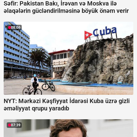
Səfir: Pakistan Bakı, İrəvan və Moskva ilə
əlaqələrin gücləndirilməsinə böyük önəm verir
08:06
NYT: Mərkəzi Kəşfiyyat İdarəsi Kuba üzrə gizli
əməliyyat qrupu yaradıb
07:39