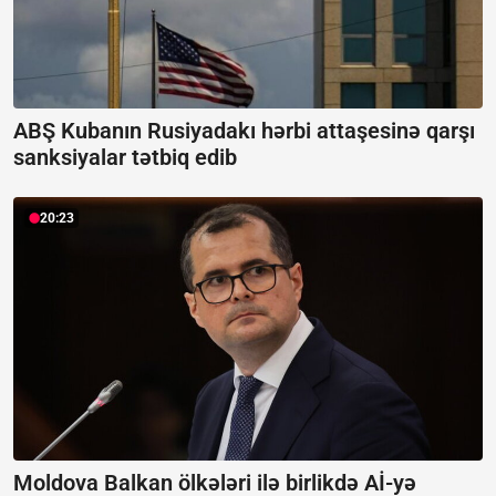
ABŞ Kubanın Rusiyadakı hərbi attaşesinə qarşı
sanksiyalar tətbiq edib
20:23
Moldova Balkan ölkələri ilə birlikdə Aİ-yə