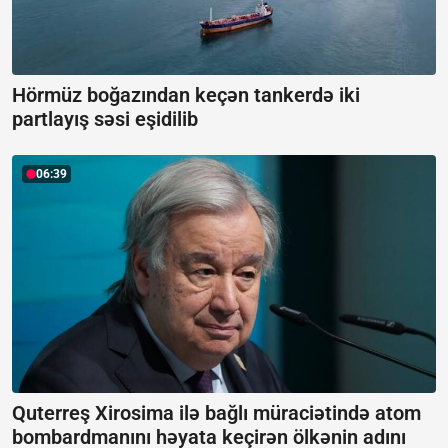
Hörmüz boğazından keçən tankerdə iki
partlayış səsi eşidilib
06:39
Quterreş Xirosima ilə bağlı müraciətində atom
bombardmanını həyata keçirən ölkənin adını