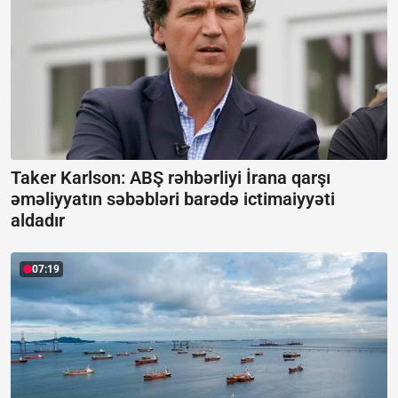
Taker Karlson: ABŞ rəhbərliyi İrana qarşı
əməliyyatın səbəbləri barədə ictimaiyyəti
aldadır
07:19