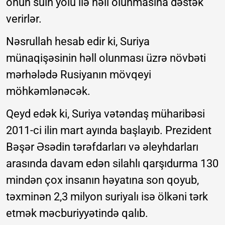
onun sülh yolu ilə həll olunmasına dəstək
verirlər.
Nəsrullah hesab edir ki, Suriya
münaqişəsinin həll olunması üzrə növbəti
mərhələdə Rusiyanın mövqeyi
möhkəmlənəcək.
Qeyd edək ki, Suriya vətəndaş müharibəsi
2011-ci ilin mart ayında başlayıb. Prezident
Bəşər Əsədin tərəfdarları və əleyhdarları
arasında davam edən silahlı qarşıdurma 130
mindən çox insanın həyatına son qoyub,
təxminən 2,3 milyon suriyalı isə ölkəni tərk
etmək məcburiyyətində qalıb.