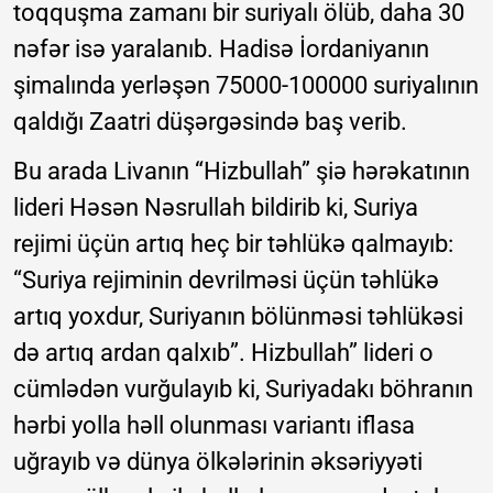
toqquşma zamanı bir suriyalı ölüb, daha 30
nəfər isə yaralanıb. Hadisə İordaniyanın
şimalında yerləşən 75000-100000 suriyalının
qaldığı Zaatri düşərgəsində baş verib.
Bu arada Livanın “Hizbullah” şiə hərəkatının
lideri Həsən Nəsrullah bildirib ki, Suriya
rejimi üçün artıq heç bir təhlükə qalmayıb:
“Suriya rejiminin devrilməsi üçün təhlükə
artıq yoxdur, Suriyanın bölünməsi təhlükəsi
də artıq ardan qalxıb”. Hizbullah” lideri o
cümlədən vurğulayıb ki, Suriyadakı böhranın
hərbi yolla həll olunması variantı iflasa
uğrayıb və dünya ölkələrinin əksəriyyəti