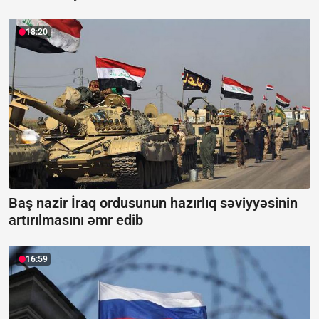
18:20
Baş nazir İraq ordusunun hazırlıq səviyyəsinin
artırılmasını əmr edib
16:59