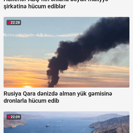
şirkətinə hücum ediblər
22:28
Rusiya Qara dənizdə alman yük gəmisinə
dronlarla hücum edib
22:09