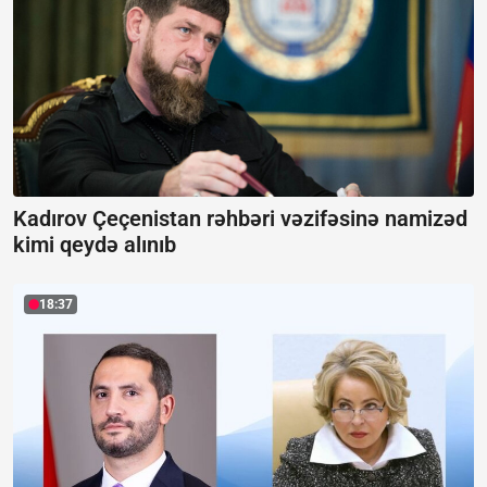
Kadırov Çeçenistan rəhbəri vəzifəsinə namizəd
kimi qeydə alınıb
18:37