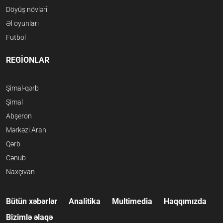
Döyüş növləri
Əl oyunları
Futbol
REGİONLAR
Şimal-qərb
Şimal
Abşeron
Mərkəzi Aran
Qərb
Cənub
Naxçıvan
Bütün xəbərlər
Analitika
Multimedia
Haqqımızda
Bizimlə əlaqə