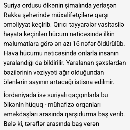
Suriya ordusu ölkənin şimalında yerləşən
Rakka şəhərində müxalifətçilərə qarşı
əməliyyat keçirib. Qırıcı təyyarələr vasitəsilə
həyata keçirilən hücum nəticəsində ilkin
məlumatlara görə ən azı 16 nəfər öldürülüb.
Hava hücumu nəticəsində onlarla insanın
yaralandığı da bildirilir. Yaralanan şəxslərdən
bəzilərinin vəziyyəti ağır olduğundan
ölənlərin sayının artacağı istisna edilmir.
İordaniyada isə suriyalı qaçqınlarla bu
ölkənin hüquq - mühafizə orqanları
əməkdaşları arasında qarşıdurma baş verib.
Belə ki, tərəflər arasında baş verən