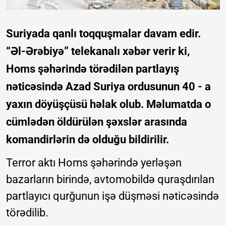
Suriyada qanlı toqquşmalar davam edir.
“Əl-Ərəbiyə” telekanalı xəbər verir ki,
Homs şəhərində törədilən partlayış
nəticəsində Azad Suriya ordusunun 40 - a
yaxın döyüşçüsü həlak olub. Məlumatda o
cümlədən öldürülən şəxslər arasında
komandirlərin də olduğu bildirilir.
Terror aktı Homs şəhərində yerləşən
bazarların birində, avtomobildə quraşdırılan
partlayıcı qurğunun işə düşməsi nəticəsində
törədilib.