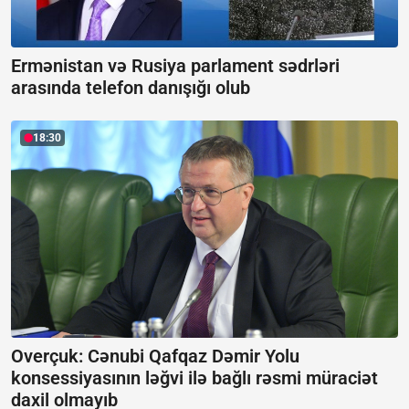
Ermənistan və Rusiya parlament sədrləri
arasında telefon danışığı olub
18:30
Overçuk: Cənubi Qafqaz Dəmir Yolu
konsessiyasının ləğvi ilə bağlı rəsmi müraciət
daxil olmayıb