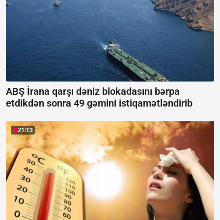
ABŞ İrana qarşı dəniz blokadasını bərpa
etdikdən sonra 49 gəmini istiqamətləndirib
21:13