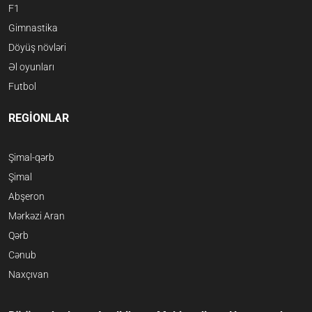
F1
Gimnastika
Döyüş növləri
Əl oyunları
Futbol
REGİONLAR
Şimal-qərb
Şimal
Abşeron
Mərkəzi Aran
Qərb
Cənub
Naxçıvan