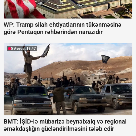
WP: Tramp silah ehtiyatlarının tükənməsinə
görə Pentaqon rəhbərindən narazıdır
5 Avqust 18:47
BMT: İŞİD-lə mübarizə beynəlxalq və regional
əməkdaşlığın gücləndirilməsini tələb edir