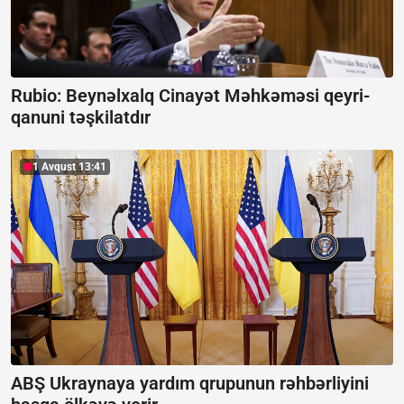
Rubio: Beynəlxalq Cinayət Məhkəməsi qeyri-
qanuni təşkilatdır
1 Avqust 13:41
ABŞ Ukraynaya yardım qrupunun rəhbərliyini