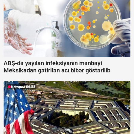
ABŞ-də yayılan infeksiyanın mənbəyi
Meksikadan gətirilən acı bibər göstərilib
6 Avqust 06:58