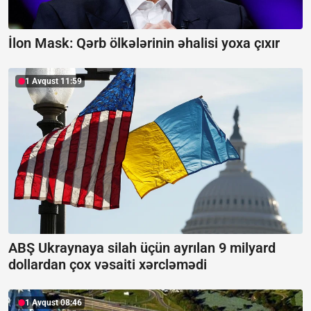
İlon Mask: Qərb ölkələrinin əhalisi yoxa çıxır
1 Avqust 11:59
ABŞ Ukraynaya silah üçün ayrılan 9 milyard
dollardan çox vəsaiti xərcləmədi
1 Avqust 08:46