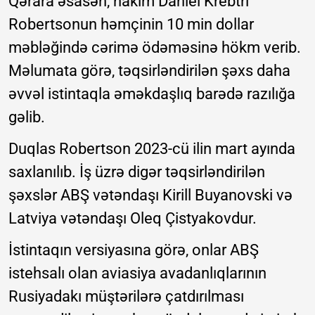
Qərara əsasən, hakim Daniel Krebtri
Robertsonun həmçinin 10 min dollar
məbləğində cərimə ödəməsinə hökm verib.
Məlumata görə, təqsirləndirilən şəxs daha
əvvəl istintaqla əməkdaşlıq barədə razılığa
gəlib.
Duqlas Robertson 2023-cü ilin mart ayında
saxlanılıb. İş üzrə digər təqsirləndirilən
şəxslər ABŞ vətəndaşı Kirill Buyanovski və
Latviya vətəndaşı Oleq Çistyakovdur.
İstintaqın versiyasına görə, onlar ABŞ
istehsalı olan aviasiya avadanlıqlarının
Rusiyadakı müştərilərə çatdırılması