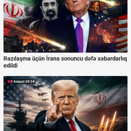
Razılaşma üçün İrana sonuncu dəfə xəbərdarlıq
edildi
3 Avqust 09:34