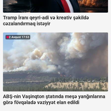
Tramp İranı qeyri-adi və kreativ şəkildə
cəzalandırmaq istəyir
2 Avqust 17:53
ABŞ-nin Vaşinqton ştatında meşə yanğınlarına
görə fövqəladə vəziyyət elan edildi