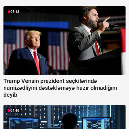
05:13
Tramp Vensin prezident seçkilərində
namizədliyini dəstəkləməyə hazır olmadığını
deyib
04:46