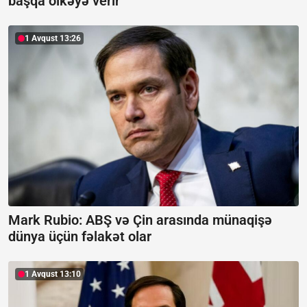
başqa ölkəyə verir
1 Avqust 13:26
Mark Rubio: ABŞ və Çin arasında münaqişə
dünya üçün fəlakət olar
1 Avqust 13:10