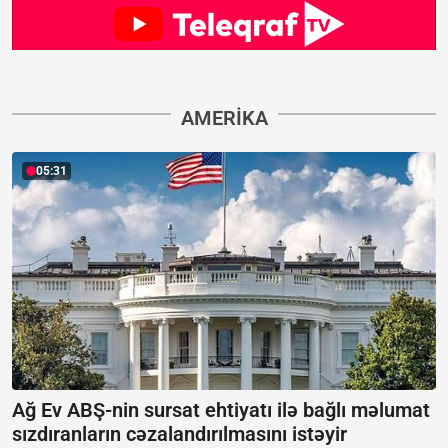
AMERIKA
05:31
Ağ Ev ABŞ-nin sursat ehtiyatı ilə bağlı məlumat
sızdıranların cəzalandırılmasını istəyir