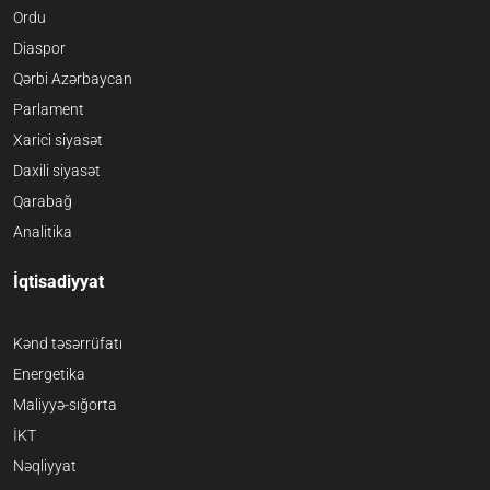
Ordu
Diaspor
Qərbi Azərbaycan
Parlament
Xarici siyasət
Daxili siyasət
Qarabağ
Analitika
İqtisadiyyat
Kənd təsərrüfatı
Energetika
Maliyyə-sığorta
İKT
Nəqliyyat