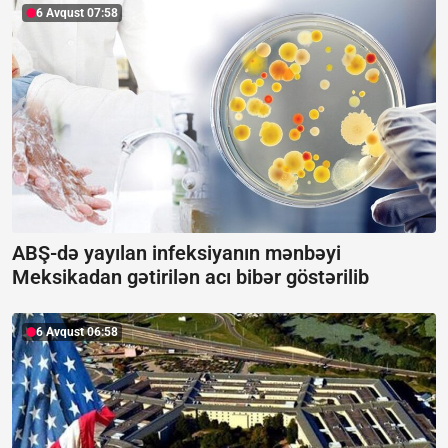
6 Avqust 07:58
ABŞ-də yayılan infeksiyanın mənbəyi
Meksikadan gətirilən acı bibər göstərilib
6 Avqust 06:58