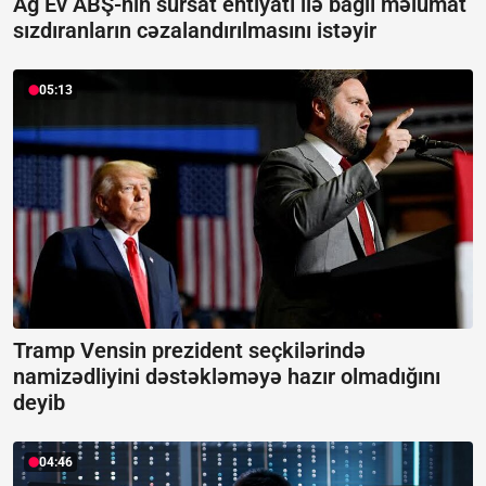
Ağ Ev ABŞ-nin sursat ehtiyatı ilə bağlı məlumat
sızdıranların cəzalandırılmasını istəyir
05:13
Tramp Vensin prezident seçkilərində
namizədliyini dəstəkləməyə hazır olmadığını
deyib
04:46