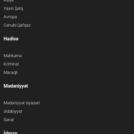
Asiya
Yaxın Şərq
Avropa
Cənubi Qafqaz
Hadisə
Məhkəmə
Kriminal
Maraqlı
Mədəniyyət
Mədəniyyət siyasəti
Ədəbiyyat
Sənət
İdman