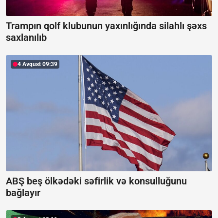
Trampın qolf klubunun yaxınlığında silahlı şəxs
saxlanılıb
4 Avqust 09:39
ABŞ beş ölkədəki səfirlik və konsulluğunu
bağlayır