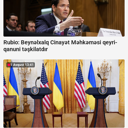
Rubio: Beynəlxalq Cinayət Məhkəməsi qeyri-
qanuni təşkilatdır
1 Avqust 13:41