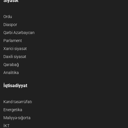
Siyasət
Ordu
Diaspor
Qərbi Azərbaycan
Parlament
Xarici siyasət
Daxili siyasət
Qarabağ
Analitika
İqtisadiyyat
Kənd təsərrüfatı
Energetika
Maliyyə-sığorta
İKT