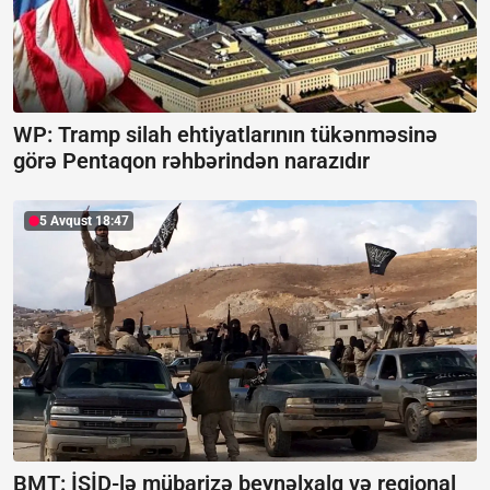
WP: Tramp silah ehtiyatlarının tükənməsinə
görə Pentaqon rəhbərindən narazıdır
5 Avqust 18:47
BMT: İŞİD-lə mübarizə beynəlxalq və regional