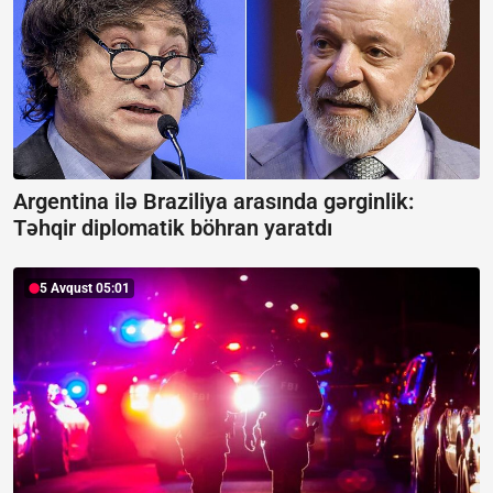
Argentina ilə Braziliya arasında gərginlik:
Təhqir diplomatik böhran yaratdı
5 Avqust 05:01