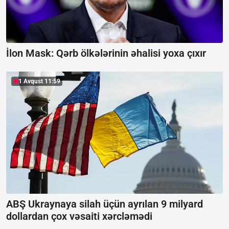
İlon Mask: Qərb ölkələrinin əhalisi yoxa çıxır
1 Avqust 11:59
ABŞ Ukraynaya silah üçün ayrılan 9 milyard
dollardan çox vəsaiti xərcləmədi