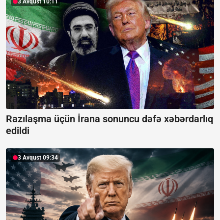
3 Avqust 10:11
Razılaşma üçün İrana sonuncu dəfə xəbərdarlıq
edildi
3 Avqust 09:34