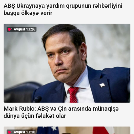
ABŞ Ukraynaya yardım qrupunun rəhbərliyini
başqa ölkəyə verir
1 Avqust 13:26
Mark Rubio: ABŞ və Çin arasında münaqişə
dünya üçün fəlakət olar
1 Avqust 13:10