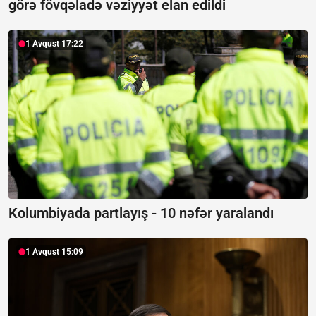
görə fövqəladə vəziyyət elan edildi
1 Avqust 17:22
Kolumbiyada partlayış -
10 nəfər yaralandı
1 Avqust 15:09