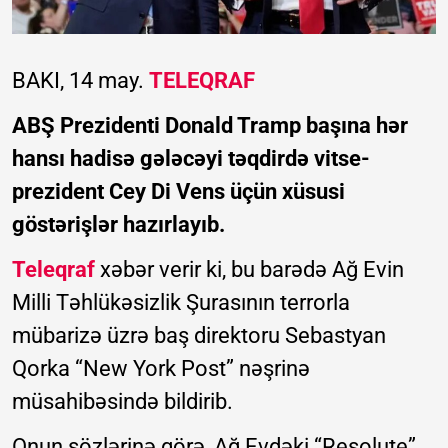
BAKI, 14 may.
TELEQRAF
ABŞ Prezidenti Donald Tramp başına hər
hansı hadisə gələcəyi təqdirdə vitse-
prezident Cey Di Vens üçün xüsusi
göstərişlər hazırlayıb.
Teleqraf
xəbər verir ki, bu barədə Ağ Evin
Milli Təhlükəsizlik Şurasının terrorla
mübarizə üzrə baş direktoru Sebastyan
Qorka “New York Post” nəşrinə
müsahibəsində bildirib.
Onun sözlərinə görə, Ağ Evdəki “Resolute”