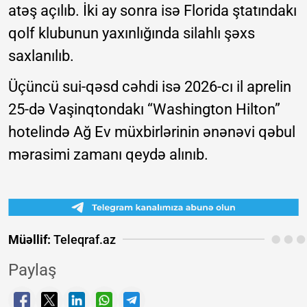
atəş açılıb. İki ay sonra isə Florida ştatındakı
qolf klubunun yaxınlığında silahlı şəxs
saxlanılıb.
Üçüncü sui-qəsd cəhdi isə 2026-cı il aprelin
25-də Vaşinqtondakı “Washington Hilton”
hotelində Ağ Ev müxbirlərinin ənənəvi qəbul
mərasimi zamanı qeydə alınıb.
Müəllif:
Teleqraf.az
Paylaş