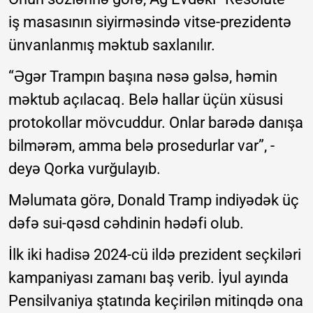
iş masasının siyirməsində vitse-prezidentə
ünvanlanmış məktub saxlanılır.
“Əgər Trampın başına nəsə gəlsə, həmin
məktub açılacaq. Belə hallar üçün xüsusi
protokollar mövcuddur. Onlar barədə danışa
bilmərəm, amma belə prosedurlar var”, -
deyə Qorka vurğulayıb.
Məlumata görə, Donald Tramp indiyədək üç
dəfə sui-qəsd cəhdinin hədəfi olub.
İlk iki hadisə 2024-cü ildə prezident seçkiləri
kampaniyası zamanı baş verib. İyul ayında
Pensilvaniya ştatında keçirilən mitinqdə ona