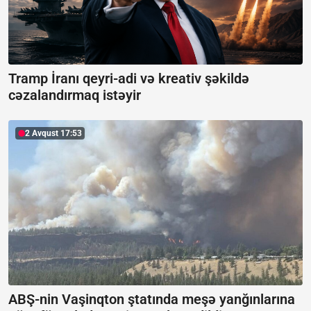
Tramp İranı qeyri-adi və kreativ şəkildə
cəzalandırmaq istəyir
2 Avqust 17:53
ABŞ-nin Vaşinqton ştatında meşə yanğınlarına