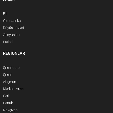
F1
Gimnastika
Döyüş növləri
Əl oyunları
Futbol
REGİONLAR
Şimal-qərb
Şimal
Abşeron
Mərkəzi Aran
Qərb
Cənub
Naxçıvan