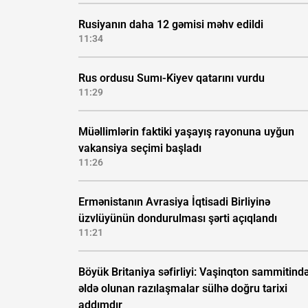
Rusiyanın daha 12 gəmisi məhv edildi
11:34
Rus ordusu Sumı-Kiyev qatarını vurdu
11:29
Müəllimlərin faktiki yaşayış rayonuna uyğun
vakansiya seçimi başladı
11:26
Ermənistanın Avrasiya İqtisadi Birliyinə
üzvlüyünün dondurulması şərti açıqlandı
11:21
Böyük Britaniya səfirliyi: Vaşinqton sammitind
əldə olunan razılaşmalar sülhə doğru tarixi
addımdır