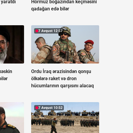
 yaratdı
Hörmüz boğazından keçməsini
qadağan edə bilər
7 Avqust 12:57
kəskin
Ordu İraq ərazisindən qonşu
ilər
ölkələrə raket və dron
hücumlarının qarşısını alacaq
7 Avqust 10:52