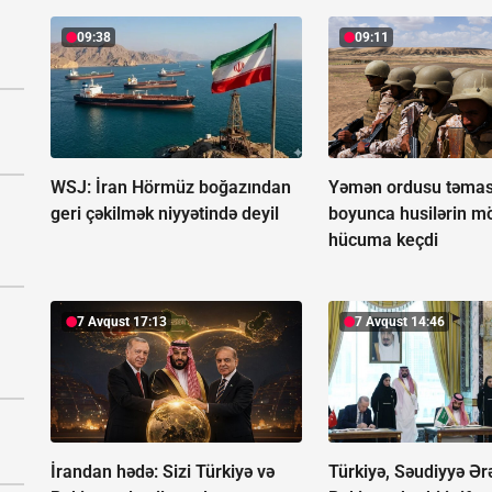
09:38
09:11
WSJ: İran Hörmüz boğazından
Yəmən ordusu təmas 
geri çəkilmək niyyətində deyil
boyunca husilərin m
hücuma keçdi
7 Avqust 17:13
7 Avqust 14:46
İrandan hədə: Sizi Türkiyə və
Türkiyə, Səudiyyə Ər