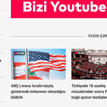
YAXIN ŞƏ
11:45
10:59
ə
ABŞ Livana İsrailə təzyiq
Türkiyədə 18 saatlıq
göstərmək imkanının olmadığını
müzakirədən sonra P
bildirib
bağlı qanun təsdiqlə