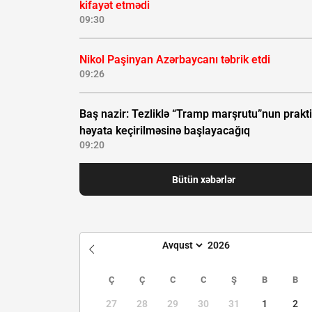
kifayət etmədi
09:30
Nikol Paşinyan Azərbaycanı təbrik etdi
09:26
Baş nazir: Tezliklə “Tramp marşrutu”nun prakti
həyata keçirilməsinə başlayacağıq
09:20
Bütün xəbərlər
Ç
Ç
C
C
Ş
B
B
27
28
29
30
31
1
2