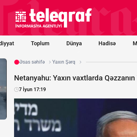
saatlıq
müzakirədən
sonra PKK
ilə bağlı
qanun
təsdiqləndi
diyyat
Toplum
Dünya
Hadisə
M
Əsas səhifə
Yaxın Şərq
Netanyahu: Yaxın vaxtlarda Qəzzanın
7 İyun 17:19