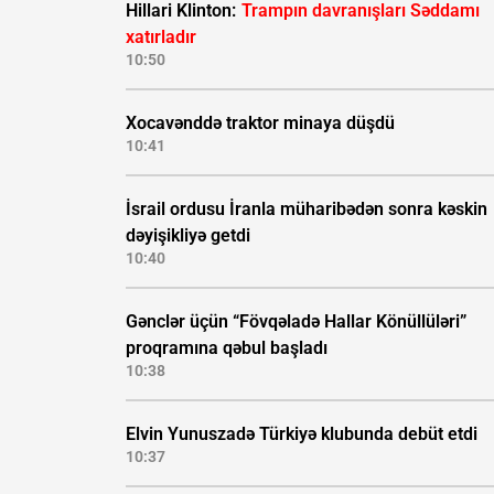
Hillari Klinton:
Trampın davranışları Səddamı
xatırladır
10:50
Xocavənddə traktor minaya düşdü
10:41
İsrail ordusu İranla müharibədən sonra kəskin
dəyişikliyə getdi
10:40
Gənclər üçün “Fövqəladə Hallar Könüllüləri”
proqramına qəbul başladı
10:38
Elvin Yunuszadə Türkiyə klubunda debüt etdi
10:37