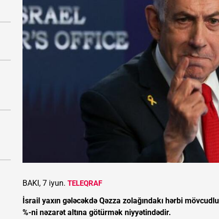
BAKI, 7 iyun.
TELEQRAF
İsrail yaxın gələcəkdə Qəzza zolağındakı hərbi mövcudl
%-ni nəzarət altına götürmək niyyətindədir.