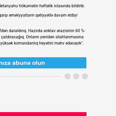
Netanyahu hökumətin həftəlik iclasında bildirib.
şı əməliyyatların qətiyyətlə davam etdiyi
dən daraldırıq. Hazırda anklav ərazisinin 60 %-
-ə çatdıracağıq. Onların yenidən silahlanmasına
n yüksək komandanlıq heyətini məhv edəcəyik".