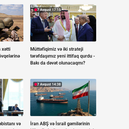
7 Avqust 17:15
xətti
Müttəfiqimiz və iki strateji
övqelərinə
tərəfdaşımız yeni ittifaq qurdu -
Bakı da dəvət olunacaqmı?
7 Avqust 14:38
əbistanı və
İran ABŞ və İsrail gəmilərinin