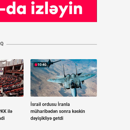
RQ
10:40
İsrail ordusu İranla
KK ilə
müharibədən sonra kəskin
ndi
dəyişikliyə getdi