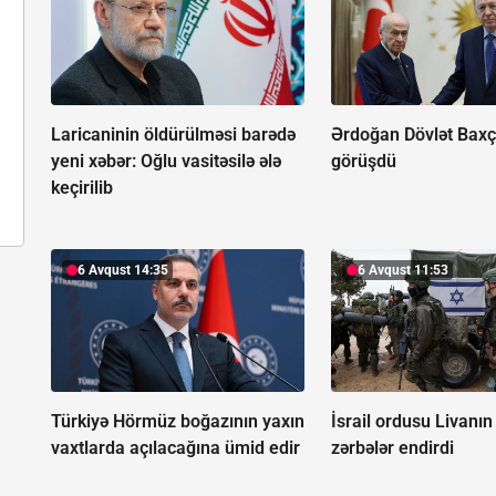
Laricaninin öldürülməsi barədə
Ərdoğan Dövlət Baxça
yeni xəbər:
Oğlu vasitəsilə ələ
görüşdü
keçirilib
6 Avqust 14:35
6 Avqust 11:53
Türkiyə Hörmüz boğazının yaxın
İsrail ordusu Livanı
vaxtlarda açılacağına ümid edir
zərbələr endirdi