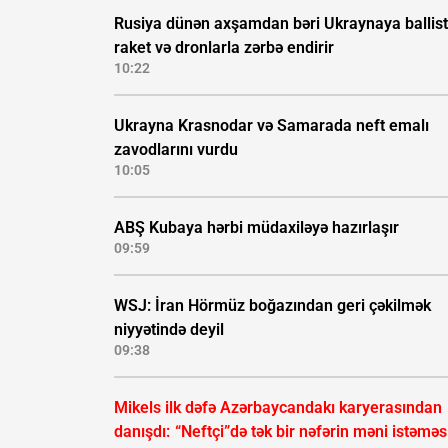
Rusiya dünən axşamdan bəri Ukraynaya ballist
raket və dronlarla zərbə endirir
10:22
Ukrayna Krasnodar və Samarada neft emalı
zavodlarını vurdu
10:05
ABŞ Kubaya hərbi müdaxiləyə hazırlaşır
09:59
WSJ: İran Hörmüz boğazından geri çəkilmək
niyyətində deyil
09:38
Mikels ilk dəfə Azərbaycandakı karyerasından
danışdı:
“Neftçi”də tək bir nəfərin məni istəməs