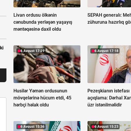
Livan ordusu ölkənin
SEPAH generalı:
Meh
cənubunda yerləşən yaşayış
zühuruna hazırlıq gö
məntəqəsinə daxil oldu
ki
6 Avqust 17:29
6 Avqust 17:18
Husilər Yəmən ordusunun
Pezeşkianın istefası 
mövqelərinə hücum etdi, 45
açıqlama:
Dərhal Xa
hərbçi həlak oldu
üzr istənilməlidir
6 Avqust 15:36
6 Avqust 15:23