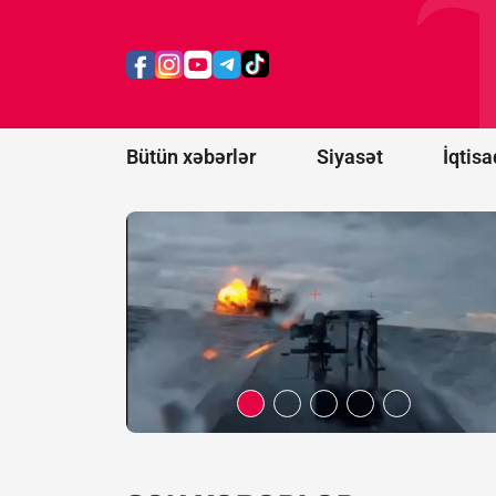
Rusiyanın
daha 12
gəmisi
məhv
edildi
Bütün xəbərlər
Siyasət
İqtisa