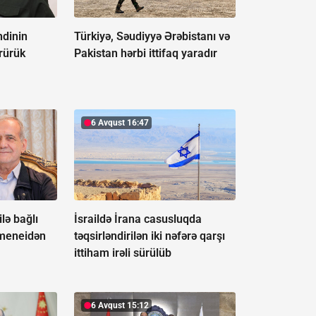
dinin
Türkiyə, Səudiyyə Ərəbistanı və
rürük
Pakistan hərbi ittifaq yaradır
6 Avqust 16:47
ilə bağlı
İsraildə İrana casusluqda
meneidən
təqsirləndirilən iki nəfərə qarşı
ittiham irəli sürülüb
6 Avqust 15:12