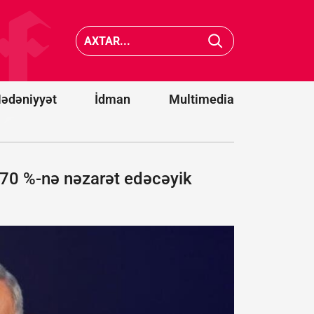
Krasnod
və
Xocavənddə
Samara
traktor
neft ema
minaya
zavodlar
düşdü
vurdu
ədəniyyət
İdman
Multimedia
 70 %-nə nəzarət edəcəyik