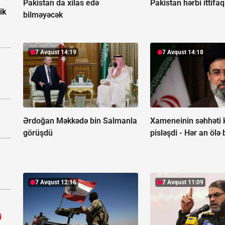
Pakistan da xilas edə
Pakistan hərbi ittifaq
ik
bilməyəcək
7 Avqust 14:19
7 Avqust 14:18
Ərdoğan Məkkədə bin Salmanla
Xameneinin səhhəti 
görüşdü
pisləşdi -
Hər an ölə b
7 Avqust 12:16
7 Avqust 11:09
i