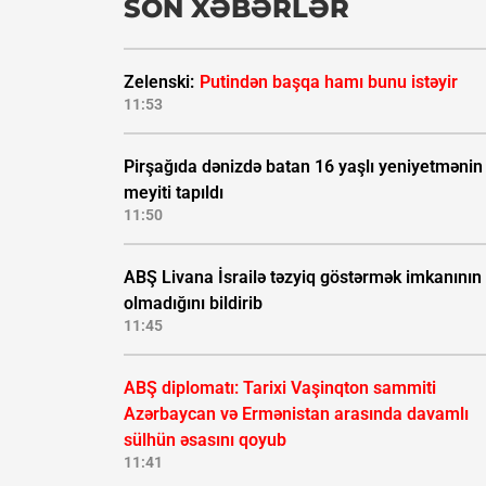
SON XƏBƏRLƏR
Zelenski:
Putindən başqa hamı bunu istəyir
11:53
Pirşağıda dənizdə batan 16 yaşlı yeniyetmənin
meyiti tapıldı
11:50
ABŞ Livana İsrailə təzyiq göstərmək imkanının
olmadığını bildirib
11:45
ABŞ diplomatı: Tarixi Vaşinqton sammiti
Azərbaycan və Ermənistan arasında davamlı
sülhün əsasını qoyub
11:41