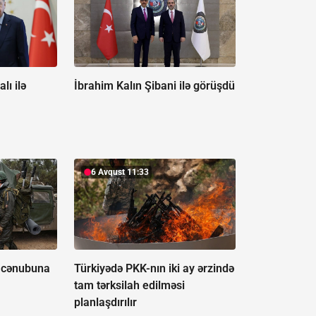
lı ilə
İbrahim Kalın Şibani ilə görüşdü
6 Avqust 11:33
n cənubuna
Türkiyədə PKK-nın iki ay ərzində
tam tərksilah edilməsi
planlaşdırılır