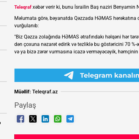
xəbər verir ki, bunu İsrailin Baş naziri Benyamin 
Teleqraf
Məlumata görə, bəyanatda Qəzzada HƏMAS hərəkatına qar
vurğulanıb:
"Biz Qəzza zolağında HƏMAS ətrafındakı həlqəni hər tərəf
dən çoxuna nəzarət edirik və tezliklə bu göstəricini 70 %
və ya bizə zərər vurmasına icazə verməyəcəyik, həmçini
Müəllif:
Teleqraf.az
Paylaş
ə