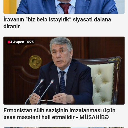
İrəvanın “biz belə istəyirik” siyasəti dalana
dirənir
4 Avqust 14:25
Ermənistan sülh sazişinin imzalanması üçün
əsas məsələni həll etməlidir -
MÜSAHİBƏ