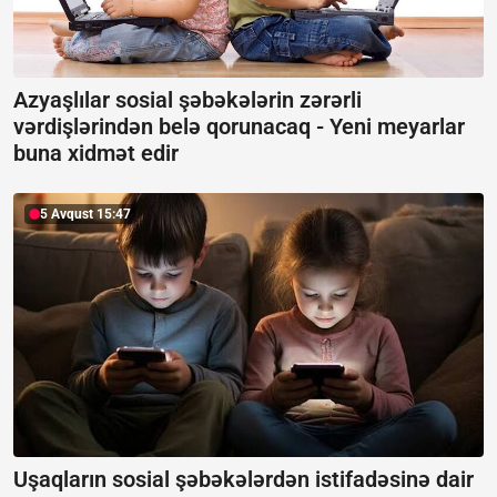
Azyaşlılar sosial şəbəkələrin zərərli
vərdişlərindən belə qorunacaq -
Yeni meyarlar
buna xidmət edir
5 Avqust 15:47
Uşaqların sosial şəbəkələrdən istifadəsinə dair