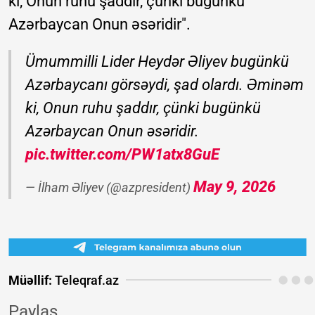
ki, Onun ruhu şaddır, çünki bugünkü
Azərbaycan Onun əsəridir".
Ümummilli Lider Heydər Əliyev bugünkü
Azərbaycanı görsəydi, şad olardı. Əminəm
ki, Onun ruhu şaddır, çünki bugünkü
Azərbaycan Onun əsəridir.
pic.twitter.com/PW1atx8GuE
May 9, 2026
— İlham Əliyev (@azpresident)
Müəllif:
Teleqraf.az
Paylaş