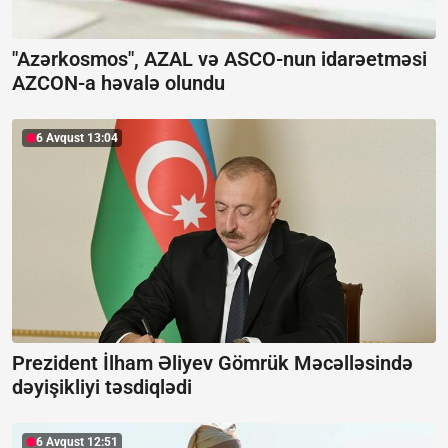
"Azərkosmos", AZAL və ASCO-nun idarəetməsi
AZCON-a həvalə olundu
6 Avqust 13:04
Prezident İlham Əliyev Gömrük Məcəlləsində
dəyişikliyi təsdiqlədi
6 Avqust 12:51