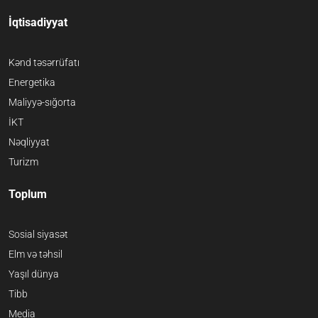
İqtisadiyyat
Kənd təsərrüfatı
Energetika
Maliyyə-sığorta
İKT
Nəqliyyat
Turizm
Toplum
Sosial siyasət
Elm və təhsil
Yaşıl dünya
Tibb
Media