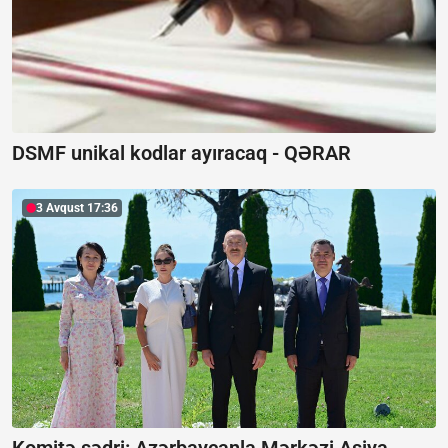
DSMF unikal kodlar ayıracaq -
QƏRAR
3 Avqust 17:36
Komitə sədri: Azərbaycanla Mərkəzi Asiya