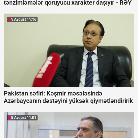
tənzimləmələr qoruyucu xarakter daşıyır -
RƏY
5 Avqust 11:16
Pakistan səfiri: Kəşmir məsələsində
Azərbaycanın dəstəyini yüksək qiymətləndiririk
5 Avqust 11:01