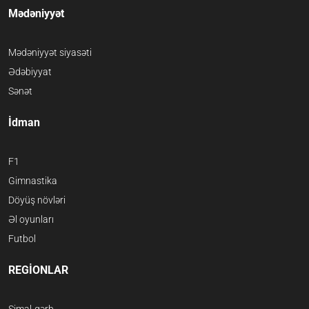
Mədəniyyət
Mədəniyyət siyasəti
Ədəbiyyat
Sənət
İdman
F1
Gimnastika
Döyüş növləri
Əl oyunları
Futbol
REGİONLAR
Şimal-qərb