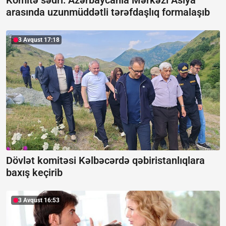
arasında uzunmüddətli tərəfdaşlıq formalaşıb
3 Avqust 17:18
Dövlət komitəsi Kəlbəcərdə qəbiristanlıqlara
baxış keçirib
3 Avqust 16:53