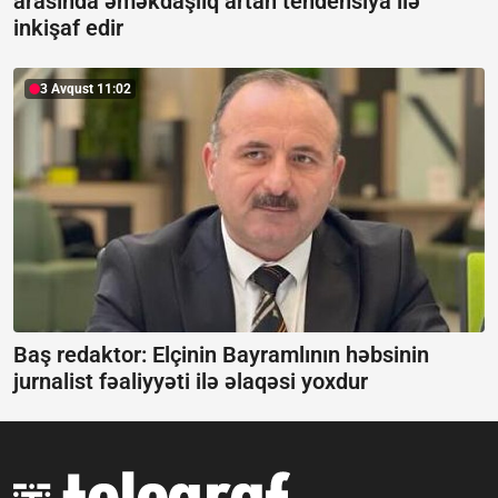
arasında əməkdaşlıq artan tendensiya ilə
inkişaf edir
3 Avqust 11:02
Baş redaktor: Elçinin Bayramlının həbsinin
jurnalist fəaliyyəti ilə əlaqəsi yoxdur