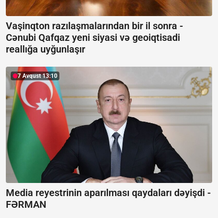
Vaşinqton razılaşmalarından bir il sonra -
Cənubi Qafqaz yeni siyasi və geoiqtisadi
reallığa uyğunlaşır
7 Avqust 13:10
Media reyestrinin aparılması qaydaları dəyişdi -
FƏRMAN