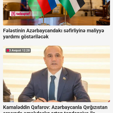
Fələstinin Azərbaycandakı səfirliyinə maliyyə
yardımı göstəriləcək
3 Avqust 12:28
Kamaləddin Qafarov: Azərbaycanla Qırğızıstan