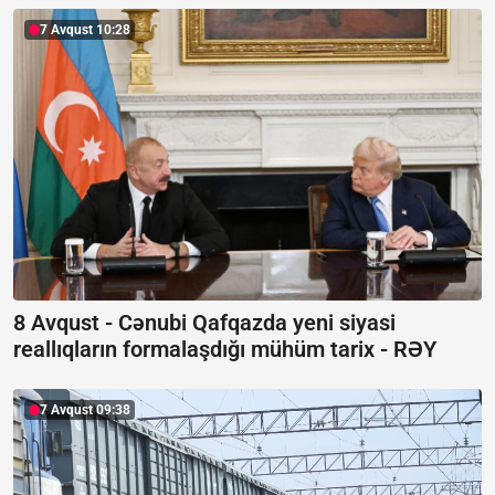
7 Avqust 10:28
8 Avqust - Cənubi Qafqazda yeni siyasi
reallıqların formalaşdığı mühüm tarix -
RƏY
7 Avqust 09:38