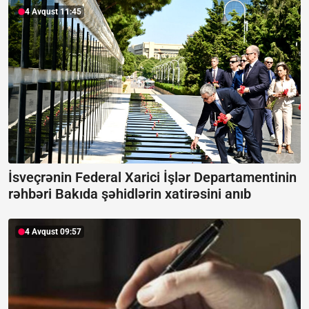
4 Avqust 11:45
İsveçrənin Federal Xarici İşlər Departamentinin
rəhbəri Bakıda şəhidlərin xatirəsini anıb
4 Avqust 09:57