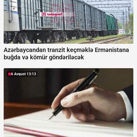
Azərbaycandan tranzit keçməklə Ermənistana
buğda və kömür göndəriləcək
6 Avqust 13:13