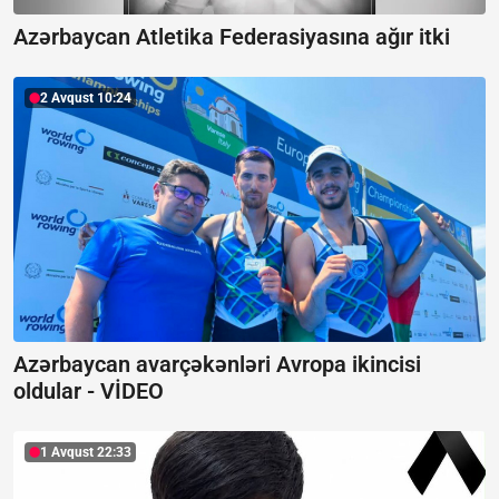
Azərbaycan Atletika Federasiyasına ağır itki
2 Avqust 10:24
Azərbaycan avarçəkənləri Avropa ikincisi
oldular -
VİDEO
1 Avqust 22:33