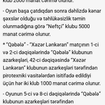
klub 2000 manat cərimə olunur.
- Oyun başa çatdıqdan sonra dəhlizdə kənar
şəxslər olduğu və təhlükəsizlik təmin
olunmadığına görə “Neftçi” klubu 5000
manat cərimə olunur.
* “Qəbələ” - “Xəzər Lənkəran” matçının 1-ci
və 2-ci dəqiqələrində “Qəbələ” klubunun
azarkeşləri, 42-ci dəqiqəsində “Xəzər
Lənkəran” klubunun azarkeşləri tərəfindən
pirotexniki vasitələrdən isitifadə edildiyi
üçün hər iki klub 1000 manat cərimə olunur.
- Oyunun 5-ci və 8-ci dəqiqələrində “Qəbələ”
klubunun azarkeşləri tərəfindən