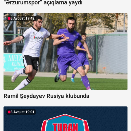
“Ərzurumspor” açıqlama yaydı
3 Avqust 19:42
Ramil Şeydayev Rusiya klubunda
3 Avqust 19:01