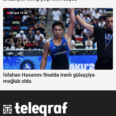
28 İyul 19:40
İsfahan Həsənov finalda iranlı güləşçiyə
məğlub oldu