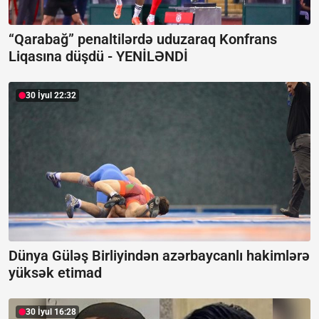
“Qarabağ” penaltilərdə uduzaraq Konfrans
Liqasına düşdü -
YENİLƏNDİ
30 İyul 22:32
Dünya Güləş Birliyindən azərbaycanlı hakimlərə
yüksək etimad
30 İyul 16:28