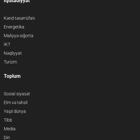
İqtisadiyyat
Kənd təsərrüfatı
Energetika
Maliyyə-sığorta
İKT
Nəqliyyat
Turizm
Toplum
Sosial siyasət
Elm və təhsil
Yaşıl dünya
Tibb
Media
Din