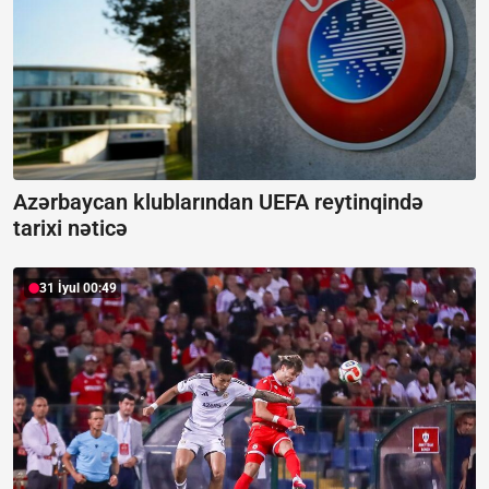
Azərbaycan klublarından UEFA reytinqində
tarixi nəticə
31 İyul 00:49