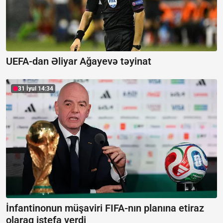
UEFA-dan Əliyar Ağayevə təyinat
31 İyul 14:34
İnfantinonun müşaviri FIFA-nın planına etiraz
olaraq istefa verdi