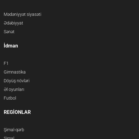
Mədəniyyət siyasəti
Ədəbiyyat
Sənət
İdman
F1
Gimnastika
Döyüş növləri
Əl oyunları
Futbol
REGİONLAR
Şimal-qərb
Şimal