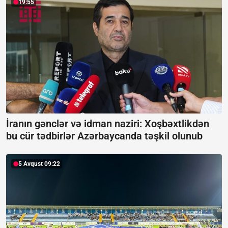
19:55
İranın gənclər və idman naziri: Xoşbəxtlikdən
bu cür tədbirlər Azərbaycanda təşkil olunub
5 Avqust 09:22