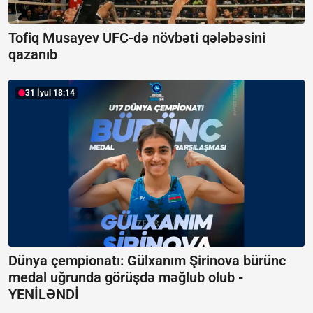
Tofiq Musayev UFC-də növbəti qələbəsini
qazanıb
31 İyul 18:14
Dünya çempionatı: Gülxanım Şirinova bürünc
medal uğrunda görüşdə məğlub olub -
YENİLƏNDİ