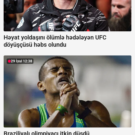
Həyat yoldaşını ölümlə hədələyən UFC
döyüşçüsü həbs olundu
29 İyul 12:38
Braziliyalı olimpiyaçı itkin düşdü