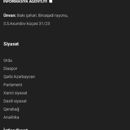
Ünvan:
Bakı şəhəri, Binəqədi rayonu,
S.S.Axundov küçəsi 31/23
Siyasət
Ordu
Diaspor
Qərbi Azərbaycan
Parlament
Xarici siyasət
Daxili siyasət
Qarabağ
Analitika