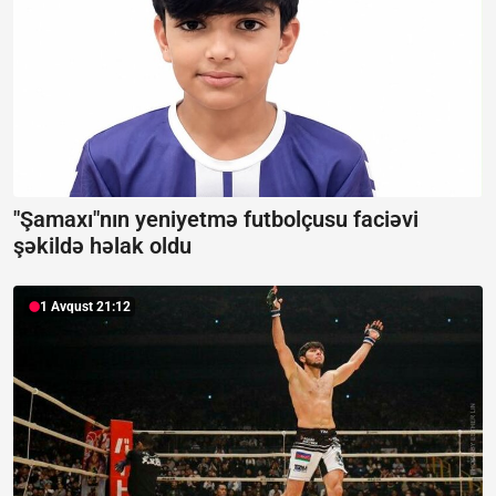
"Şamaxı"nın yeniyetmə futbolçusu faciəvi
şəkildə həlak oldu
1 Avqust 21:12