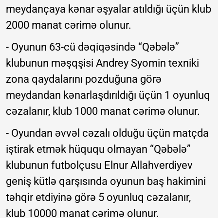
meydançaya kənar əşyalar atıldığı üçün klub
2000 manat cərimə olunur.
- Oyunun 63-cü dəqiqəsində “Qəbələ”
klubunun məşqşisi Andrey Syomin texniki
zona qaydalarını pozduğuna görə
meydandan kənarlaşdırıldığı üçün 1 oyunluq
cəzalanır, klub 1000 manat cərimə olunur.
- Oyundan əvvəl cəzalı olduğu üçün matçda
iştirak etmək hüququ olmayan “Qəbələ”
klubunun futbolçusu Elnur Allahverdiyev
geniş kütlə qarşısında oyunun baş hakimini
təhqir etdiyinə görə 5 oyunluq cəzalanır,
klub 10000 manat cərimə olunur.