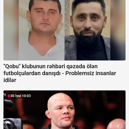
"Qobu" klubunun rəhbəri qəzada ölən
futbolçulardan danışdı -
Problemsiz insanlar
idilər
30 İyul 10:03