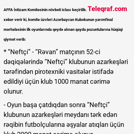
Teleqraf.com
AFFA İntizam Komitəsinin növbəti iclası keçirilib.
xəbər verir ki, komitə üzvləri Azərbaycan Kubokunun yarımfinal
mərhələsinin ilk oyunlarında qeydə alınan qayda pozuntularına hüqüqi
qiymət verib:
* “Neftçi” - “Rəvan” matçının 52-ci
dəqiqələrində “Neftçi” klubunun azarkeşləri
tərəfindən pirotexniki vasitələr istifadə
edildiyi üçün klub 1000 manat cərimə
olunur.
- Oyun başa çatdıqdan sonra “Neftçi”
klubunun azarkeşləri meydanı tərk edən
rəqibin futbolçularına əşyalar atıqları üçün