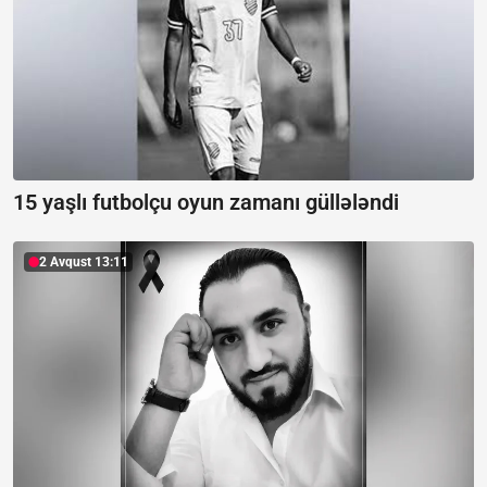
15 yaşlı futbolçu oyun zamanı güllələndi
2 Avqust 13:11