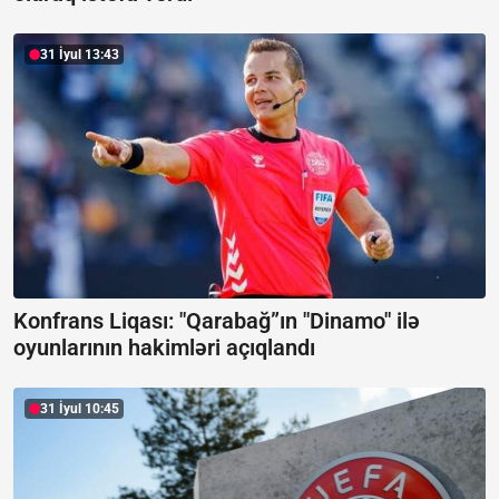
31 İyul 13:43
Konfrans Liqası: "Qarabağ”ın "Dinamo" ilə
oyunlarının hakimləri açıqlandı
31 İyul 10:45