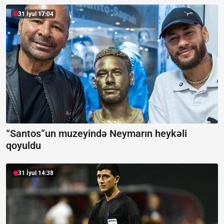
31 İyul 17:04
“Santos”un muzeyində Neymarın heykəli
qoyuldu
31 İyul 14:38