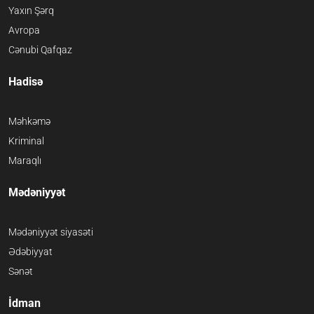
Yaxın Şərq
Avropa
Cənubi Qafqaz
Hadisə
Məhkəmə
Kriminal
Maraqlı
Mədəniyyət
Mədəniyyət siyasəti
Ədəbiyyat
Sənət
İdman