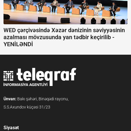
WED çərçivəsində Xəzər dənizinin səviyyəsinin
azalması mövzusunda yan tədbir keçirilib -
YENİLƏNDİ
Ünvan:
Bakı şəhəri, Binəqədi rayonu,
S.S.Axundov küçəsi 31/23
Siyasət