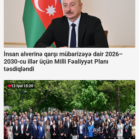
İnsan alverinə qarşı mübarizəyə dair 2026–
2030-cu illər üçün Milli Fəaliyyət Planı
təsdiqləndi
13 İyul 15:20