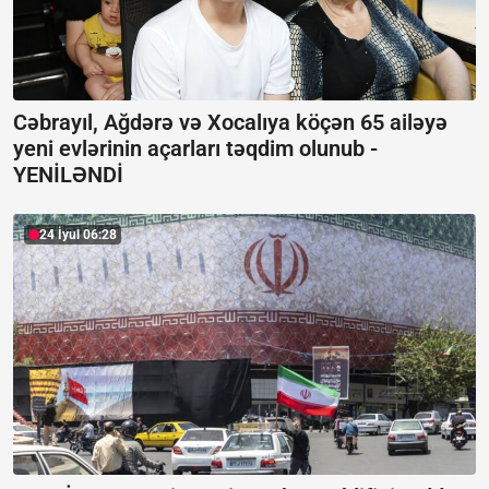
Cəbrayıl, Ağdərə və Xocalıya köçən 65 ailəyə
yeni evlərinin açarları təqdim olunub -
YENİLƏNDİ
24 İyul 06:28