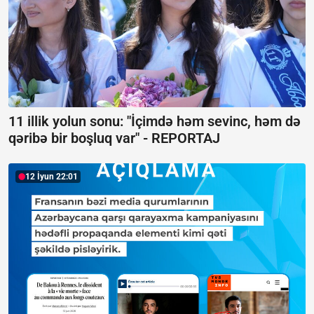
11 illik yolun sonu: "İçimdə həm sevinc, həm də
qəribə bir boşluq var" -
REPORTAJ
12 İyun 22:01