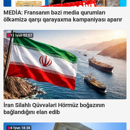
MEDİA: Fransanın bəzi media qurumları
ölkəmizə qarşı qarayaxma kampaniyası aparır
11 İyun 02:57
İran Silahlı Qüvvələri Hörmüz boğazının
bağlandığını elan edib
6 İyun 18:38