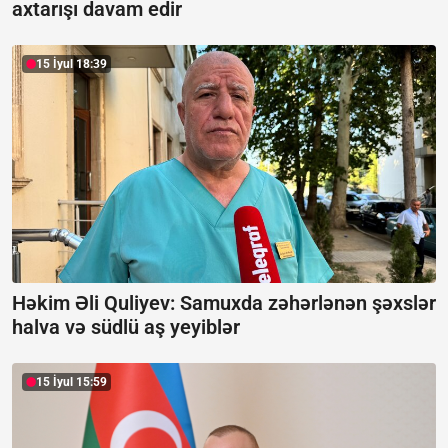
axtarışı davam edir
15 İyul 18:39
Həkim Əli Quliyev: Samuxda zəhərlənən şəxslər
halva və südlü aş yeyiblər
15 İyul 15:59