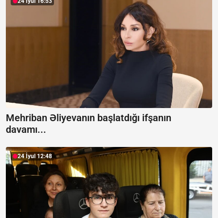
24 İyul 16:53
Mehriban Əliyevanın başlatdığı ifşanın
davamı...
24 İyul 12:48