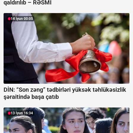
qaldırılıb –
RƏSMİ
14 İyun 00:05
DİN: “Son zəng” tədbirləri yüksək təhlükəsizlik
şəraitində başa çatıb
13 İyun 16:34