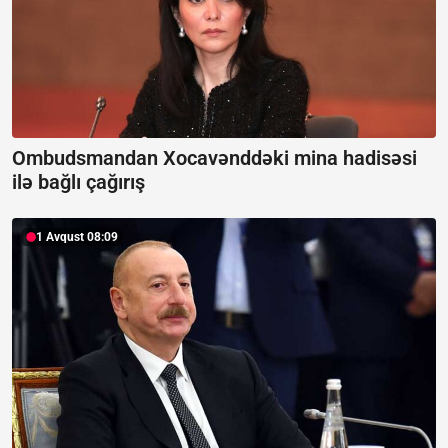
Ombudsmandan Xocavənddəki mina hadisəsi
ilə bağlı çağırış
1 Avqust 08:09