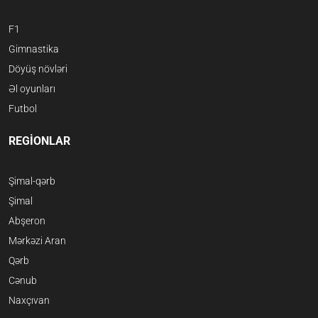
F1
Gimnastika
Döyüş növləri
Əl oyunları
Futbol
REGİONLAR
Şimal-qərb
Şimal
Abşeron
Mərkəzi Aran
Qərb
Cənub
Naxçıvan