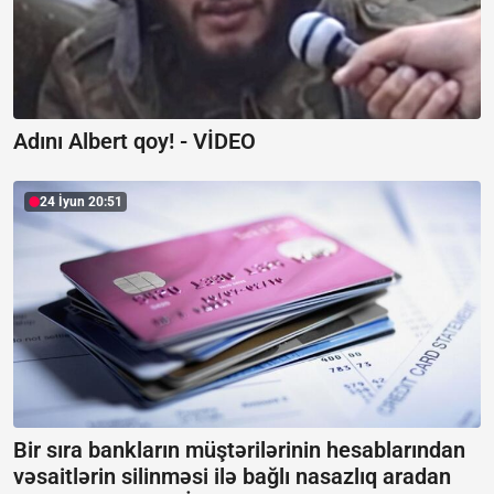
Adını Albert qoy! -
VİDEO
24 İyun 20:51
Bir sıra bankların müştərilərinin hesablarından
vəsaitlərin silinməsi ilə bağlı nasazlıq aradan