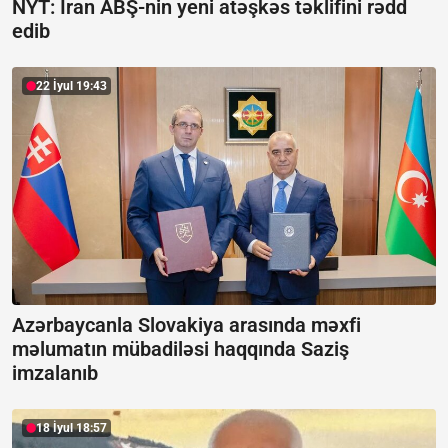
NYT: İran ABŞ-nin yeni atəşkəs təklifini rədd
edib
22 İyul 19:43
Azərbaycanla Slovakiya arasında məxfi
məlumatın mübadiləsi haqqında Saziş
imzalanıb
18 İyul 18:57