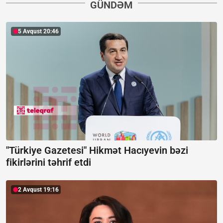
GÜNDƏM
5 Avqust 20:46
"Türkiye Gazetesi" Hikmət Hacıyevin bəzi
fikirlərini təhrif etdi
2 Avqust 19:16