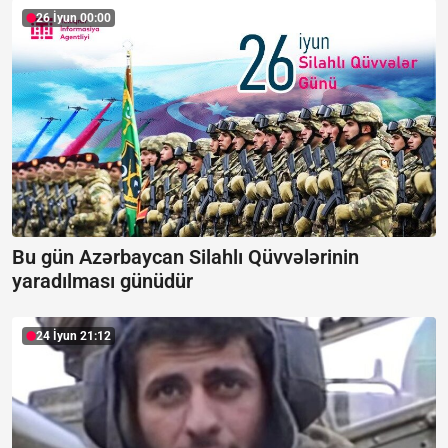
26 İyun 00:00
Bu gün Azərbaycan Silahlı Qüvvələrinin
yaradılması günüdür
24 İyun 21:12