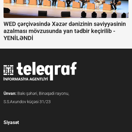
WED çərçivəsində Xəzər dənizinin səviyyəsinin
azalması mövzusunda yan tədbir keçirilib -
YENİLƏNDİ
Ünvan:
Bakı şəhəri, Binəqədi rayonu,
S.S.Axundov küçəsi 31/23
Siyasət