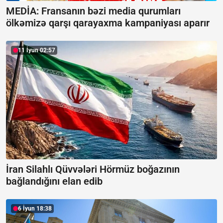
MEDİA: Fransanın bəzi media qurumları
ölkəmizə qarşı qarayaxma kampaniyası aparır
11 İyun 02:57
İran Silahlı Qüvvələri Hörmüz boğazının
bağlandığını elan edib
6 İyun 18:38