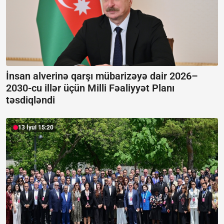
İnsan alverinə qarşı mübarizəyə dair 2026–
2030-cu illər üçün Milli Fəaliyyət Planı
təsdiqləndi
13 İyul 15:20