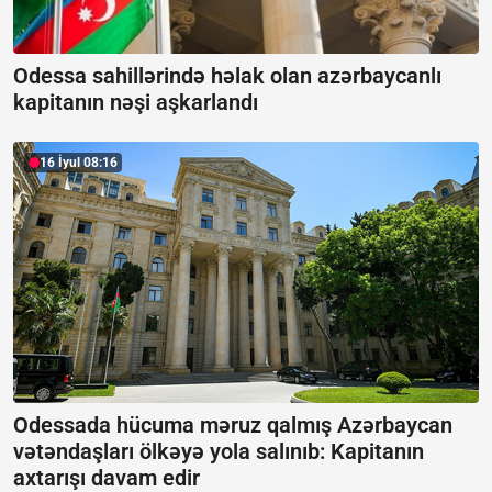
Odessa sahillərində həlak olan azərbaycanlı
kapitanın nəşi aşkarlandı
16 İyul 08:16
Odessada hücuma məruz qalmış Azərbaycan
vətəndaşları ölkəyə yola salınıb:
Kapitanın
axtarışı davam edir