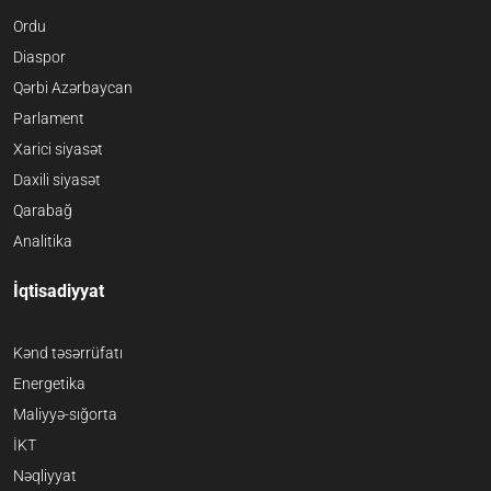
Ordu
Diaspor
Qərbi Azərbaycan
Parlament
Xarici siyasət
Daxili siyasət
Qarabağ
Analitika
İqtisadiyyat
Kənd təsərrüfatı
Energetika
Maliyyə-sığorta
İKT
Nəqliyyat