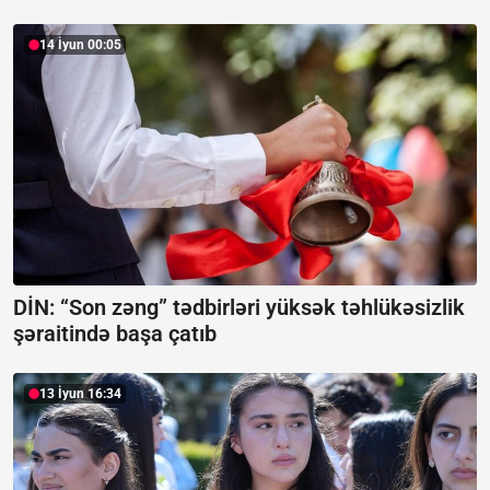
14 İyun 00:05
DİN: “Son zəng” tədbirləri yüksək təhlükəsizlik
şəraitində başa çatıb
13 İyun 16:34