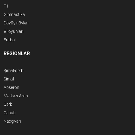
F1
Gimnastika
Döyüş növləri
Əl oyunları
Futbol
REGİONLAR
Şimal-qərb
Şimal
Abşeron
Mərkəzi Aran
Qərb
Cənub
Naxçıvan