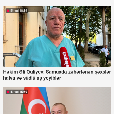
15 İyul 18:39
Həkim Əli Quliyev: Samuxda zəhərlənən şəxslər
halva və südlü aş yeyiblər
15 İyul 15:59