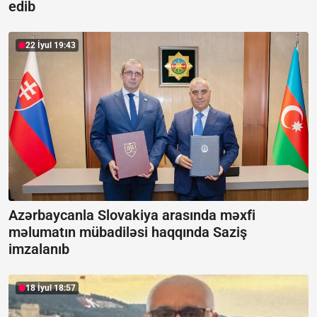
edib
22 İyul 19:43
Azərbaycanla Slovakiya arasında məxfi
məlumatın mübadiləsi haqqında Saziş
imzalanıb
18 İyul 18:57