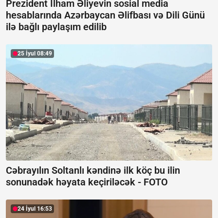
Prezident İlham Əliyevin sosial media
hesablarında Azərbaycan Əlifbası və Dili Günü
ilə bağlı paylaşım edilib
25 İyul 08:49
Cəbrayılın Soltanlı kəndinə ilk köç bu ilin
sonunadək həyata keçiriləcək -
FOTO
24 İyul 16:53