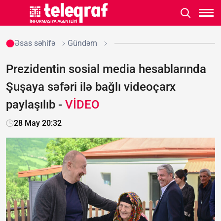
Əsas səhifə
Gündəm
Prezidentin sosial media hesablarında
Şuşaya səfəri ilə bağlı videoçarx
paylaşılıb -
VİDEO
28 May 20:32