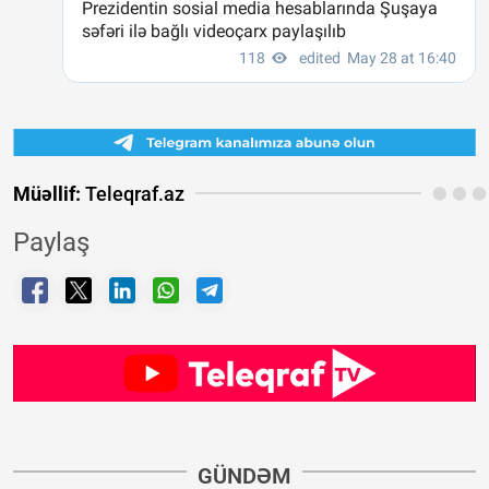
Müəllif:
Teleqraf.az
Paylaş
GÜNDƏM