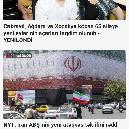
Cəbrayıl, Ağdərə və Xocalıya köçən 65 ailəyə
yeni evlərinin açarları təqdim olunub -
YENİLƏNDİ
24 İyul 06:28
NYT: İran ABŞ-nin yeni atəşkəs təklifini rədd