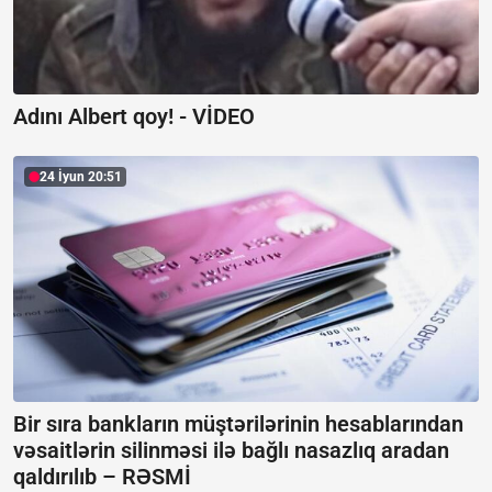
Adını Albert qoy! -
VİDEO
24 İyun 20:51
Bir sıra bankların müştərilərinin hesablarından
vəsaitlərin silinməsi ilə bağlı nasazlıq aradan
qaldırılıb –
RƏSMİ