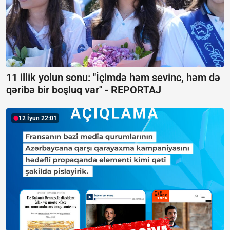
11 illik yolun sonu: "İçimdə həm sevinc, həm də
qəribə bir boşluq var" -
REPORTAJ
12 İyun 22:01