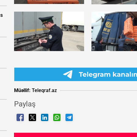
as
Müəllif:
Teleqraf.az
Paylaş