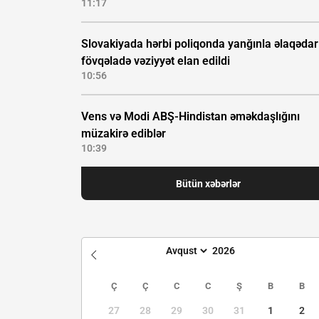
11:17
Slovakiyada hərbi poliqonda yanğınla əlaqədar
fövqəladə vəziyyət elan edildi
10:56
Vens və Modi ABŞ-Hindistan əməkdaşlığını
müzakirə ediblər
10:39
Bütün xəbərlər
Ç
Ç
C
C
Ş
B
B
27
28
29
30
31
1
2