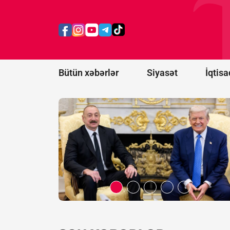
prosesi
artıq
praktiki
nəticələr
mərhələsinə
keçib -
RƏY
Bütün xəbərlər
Siyasət
İqtisa