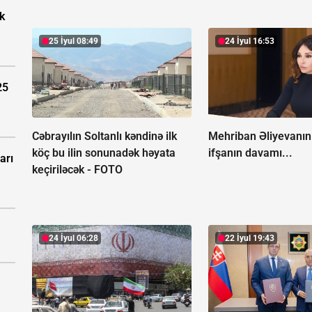
k
25 İyul 08:49
24 İyul 16:53
25
Cəbrayılın Soltanlı kəndinə ilk
Mehriban Əliyevanın 
köç bu ilin sonunadək həyata
ifşanın davamı...
arı
keçiriləcək -
FOTO
24 İyul 06:28
22 İyul 19:43