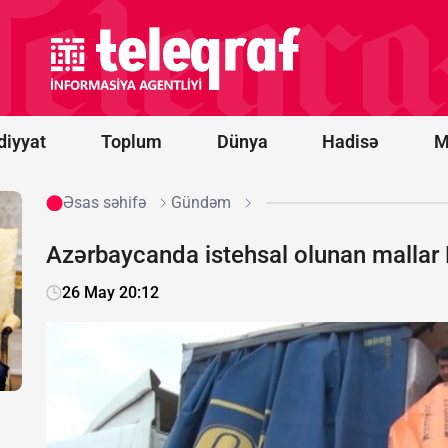
Vens və Modi
ABŞ-
Hindistan
əməkdaşlığını
müzakirə
ediblər
diyyat
Toplum
Dünya
Hadisə
M
Əsas səhifə
Gündəm
Azərbaycanda istehsal olunan mallar 
26 May 20:12