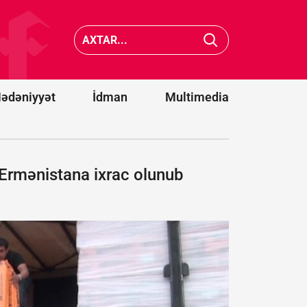
cənubunda
Belqoro
avtobusların
dron
toqquşması
hücumu
nəticəsində
nəticəsi
22 nəfər
13 nəfər
ölüb
yaralanı
ədəniyyət
İdman
Multimedia
Ermənistana ixrac olunub