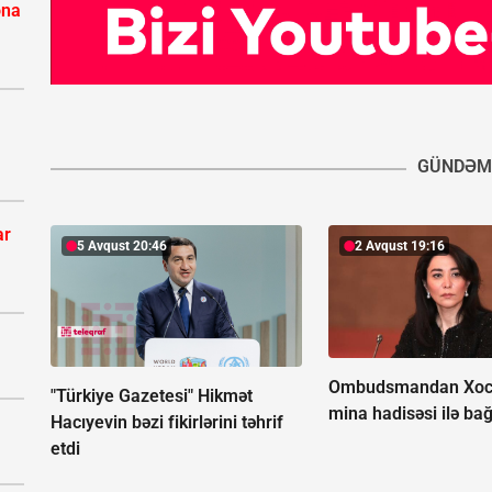
ona
GÜNDƏM
ar
5 Avqust 20:46
2 Avqust 19:16
Ombudsmandan Xoc
"Türkiye Gazetesi" Hikmət
mina hadisəsi ilə bağ
Hacıyevin bəzi fikirlərini təhrif
etdi