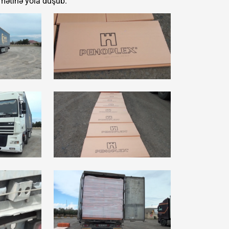
amətinə yola düşüb.