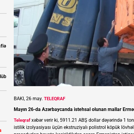
fiə
ölüb
BAKI, 26 may.
TELEQRAF
Mayın 26-da Azərbaycanda istehsal olunan mallar Ermən
xəbər verir ki, 5911.21 ABŞ dollar dəyərində 1 ton
Teleqraf
istilik izolyasiyası üçün ekstruziyalı polistrol köpük löv
a