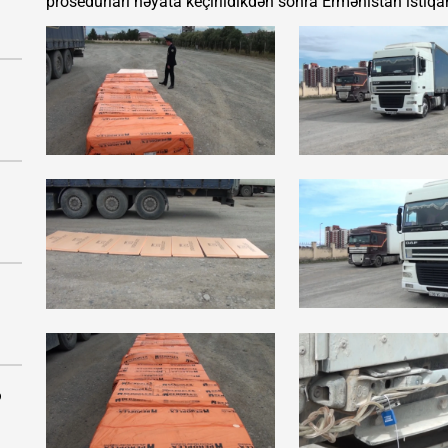
prosedurları həyata keçirildikdən sonra Ermənistan istiq
ə