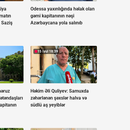
iya
Odessa yaxınlığında həlak olan
matın
gəmi kapitanının nəşi
 Saziş
Azərbaycana yola salınıb
15 İyul 18:39
əruz
Həkim Əli Quliyev: Samuxda
ətəndaşları
zəhərlənən şəxslər halva və
apitanın
südlü aş yeyiblər