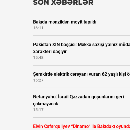
SON XƏBƏRLƏR
Bakıda mənzildən meyit tapıldı
16:11
Pakistan XİN başçısı: Məkkə sazişi yalnız müda
xarakteri daşıyır
15:48
Şəmkirdə elektrik cərəyanı vuran 62 yaşlı kişi 
15:27
Netanyahu: İsrail Qəzzadan qoşunlarını geri
çəkməyəcək
15:17
Elvin Cəfərquliyev “Dinamo” ilə Bakıdakı oyund