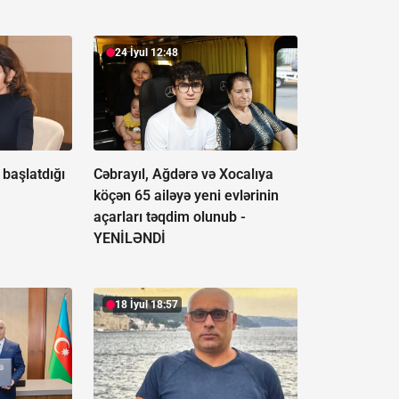
24 İyul 12:48
başlatdığı
Cəbrayıl, Ağdərə və Xocalıya
köçən 65 ailəyə yeni evlərinin
açarları təqdim olunub -
YENİLƏNDİ
18 İyul 18:57