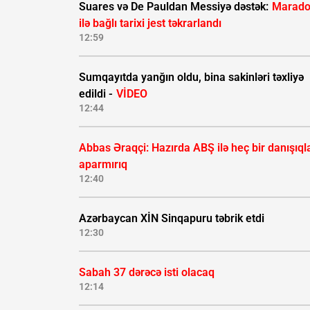
Suares və De Pauldan Messiyə dəstək:
Marad
ilə bağlı tarixi jest təkrarlandı
12:59
Sumqayıtda yanğın oldu, bina sakinləri təxliyə
edildi -
VİDEO
12:44
Abbas Əraqçi: Hazırda ABŞ ilə heç bir danışıql
aparmırıq
12:40
Azərbaycan XİN Sinqapuru təbrik etdi
12:30
Sabah 37 dərəcə isti olacaq
12:14