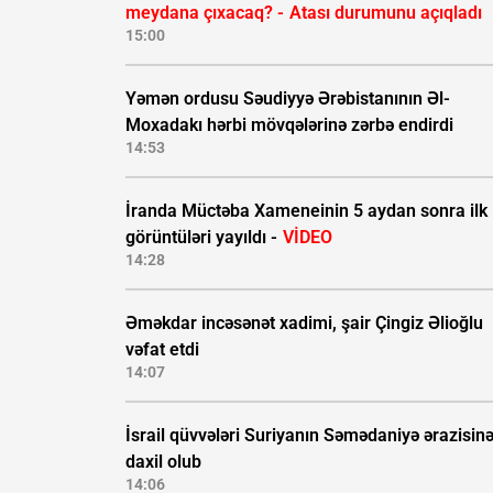
meydana çıxacaq? -
Atası durumunu açıqladı
15:00
Yəmən ordusu Səudiyyə Ərəbistanının Əl-
Moxadakı hərbi mövqələrinə zərbə endirdi
14:53
İranda Müctəba Xameneinin 5 aydan sonra ilk
görüntüləri yayıldı -
VİDEO
14:28
Əməkdar incəsənət xadimi, şair Çingiz Əlioğlu
vəfat etdi
14:07
İsrail qüvvələri Suriyanın Səmədaniyə ərazisin
daxil olub
14:06