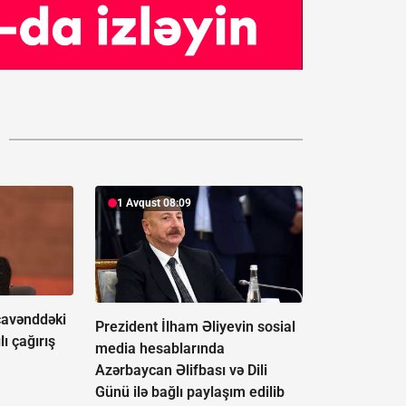
1 Avqust 08:09
avənddəki
Prezident İlham Əliyevin sosial
lı çağırış
media hesablarında
Azərbaycan Əlifbası və Dili
Günü ilə bağlı paylaşım edilib