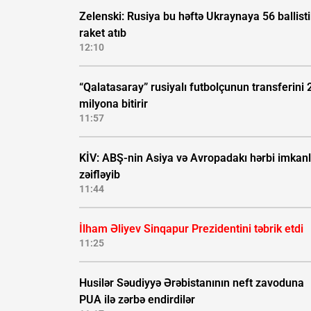
Zelenski: Rusiya bu həftə Ukraynaya 56 ballisti
raket atıb
12:10
“Qalatasaray” rusiyalı futbolçunun transferini 
milyona bitirir
11:57
KİV: ABŞ-nin Asiya və Avropadakı hərbi imkanl
zəifləyib
11:44
İlham Əliyev Sinqapur Prezidentini təbrik etdi
11:25
Husilər Səudiyyə Ərəbistanının neft zavoduna
PUA ilə zərbə endirdilər