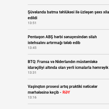
Şüvəlanda batma təhlükəsi ilə üzləşən şəxs xil
edildi
13:51
Pentaqon ABŞ hərbi sənayesindən silah
istehsalını artırmağı tələb edib
13:45
BTQ: Fransa və Niderlandın müstəmləkə
idarəçiliyi altında olan yerli icmalarla həmrəyik
13:31
Vaşinqton prosesi artıq praktiki nəticələr
mərhələsinə keçib -
RƏY
13:16