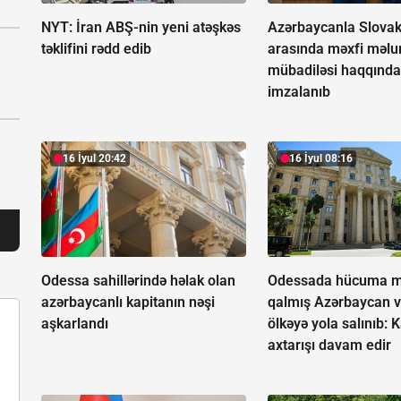
NYT: İran ABŞ-nin yeni atəşkəs
Azərbaycanla Slovak
təklifini rədd edib
arasında məxfi məlu
mübadiləsi haqqında
imzalanıb
16 İyul 20:42
16 İyul 08:16
Odessa sahillərində həlak olan
Odessada hücuma m
azərbaycanlı kapitanın nəşi
qalmış Azərbaycan v
aşkarlandı
ölkəyə yola salınıb:
K
axtarışı davam edir