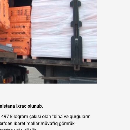
istana ixrac olunub.
 497 kiloqram çəkisi olan "bina və qurğuların
hələr"dən ibarət mallar müvafiq gömrük