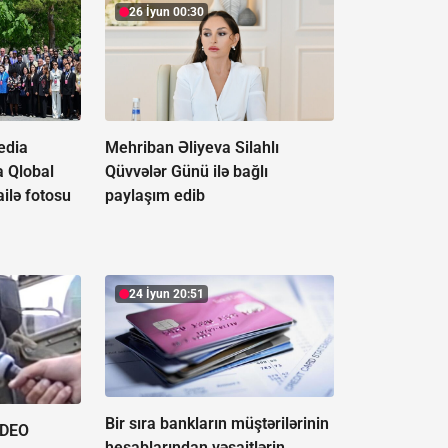
26 İyun 00:30
edia
Mehriban Əliyeva Silahlı
a Qlobal
Qüvvələr Günü ilə bağlı
ilə fotosu
paylaşım edib
24 İyun 20:51
Bir sıra bankların müştərilərinin
İDEO
hesablarından vəsaitlərin