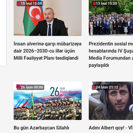
15 İyul 15:59
13 İyul 15:20
İnsan alverinə qarşı mübarizəyə
Prezidentin sosial m
dair 2026–2030-cu illər üçün
hesablarında IV Şuş
Milli Fəaliyyət Planı təsdiqləndi
Media Forumundan a
paylaşıldı
26 İyun 00:00
24 İyun 21:12
Bu gün Azərbaycan Silahlı
Adını Albert qoy! -
V