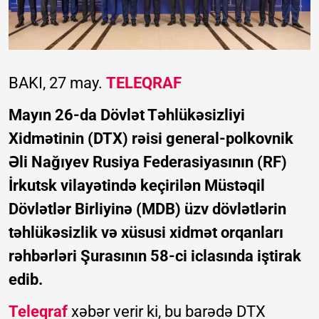
BAKI, 27 may.
TELEQRAF
Mayın 26-da Dövlət Təhlükəsizliyi
Xidmətinin (DTX) rəisi general-polkovnik
Əli Nağıyev Rusiya Federasiyasının (RF)
İrkutsk vilayətində keçirilən Müstəqil
Dövlətlər Birliyinə (MDB) üzv dövlətlərin
təhlükəsizlik və xüsusi xidmət orqanları
rəhbərləri Şurasının 58-ci iclasında iştirak
edib.
Teleqraf
xəbər verir ki, bu barədə DTX