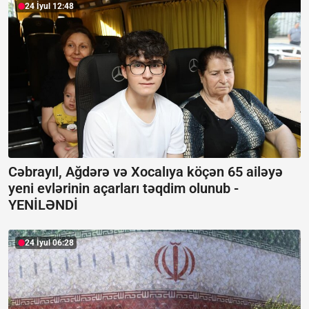
24 İyul 12:48
Cəbrayıl, Ağdərə və Xocalıya köçən 65 ailəyə
yeni evlərinin açarları təqdim olunub -
YENİLƏNDİ
24 İyul 06:28