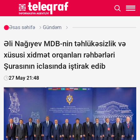
Əsas səhifə
Gündəm
Əli Nağıyev MDB-nin təhlükəsizlik və
xüsusi xidmət orqanları rəhbərləri
Şurasının iclasında iştirak edib
27 May 21:48