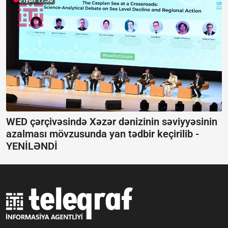
WED çərçivəsində Xəzər dənizinin səviyyəsinin
azalması mövzusunda yan tədbir keçirilib -
YENİLƏNDİ