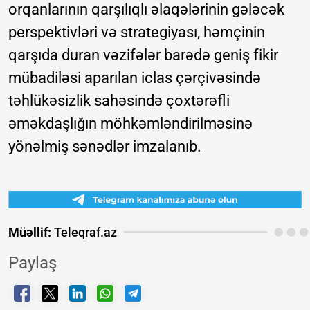
orqanlarının qarşılıqlı əlaqələrinin gələcək
perspektivləri və strategiyası, həmçinin
qarşıda duran vəzifələr barədə geniş fikir
mübadiləsi aparılan iclas çərçivəsində
təhlükəsizlik sahəsində çoxtərəfli
əməkdaşlığın möhkəmləndirilməsinə
yönəlmiş sənədlər imzalanıb.
Müəllif:
Teleqraf.az
Paylaş