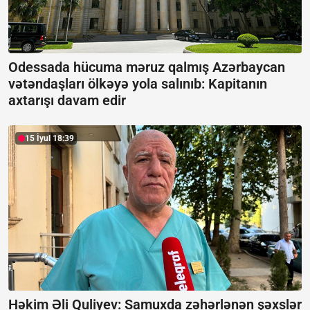
Odessada hücuma məruz qalmış Azərbaycan
vətəndaşları ölkəyə yola salınıb:
Kapitanın
axtarışı davam edir
15 İyul 18:39
Həkim Əli Quliyev: Samuxda zəhərlənən şəxslər