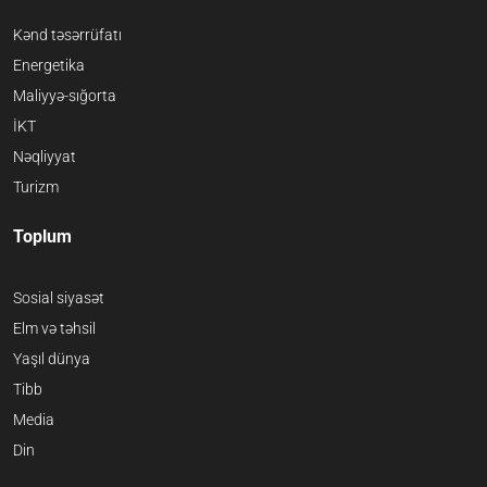
Kənd təsərrüfatı
Energetika
Maliyyə-sığorta
İKT
Nəqliyyat
Turizm
Toplum
Sosial siyasət
Elm və təhsil
Yaşıl dünya
Tibb
Media
Din