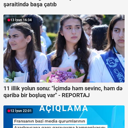
şəraitində başa çatıb
13 İyun 16:34
11 illik yolun sonu: "İçimdə həm sevinc, həm də
qəribə bir boşluq var" -
REPORTAJ
12 İyun 22:01