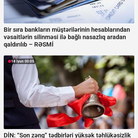
Bir sıra bankların müştərilərinin hesablarından
vəsaitlərin silinməsi ilə bağlı nasazlıq aradan
qaldırılıb –
RƏSMİ
14 İyun 00:05
DİN: “Son zəng” tədbirləri yüksək təhlükəsizlik