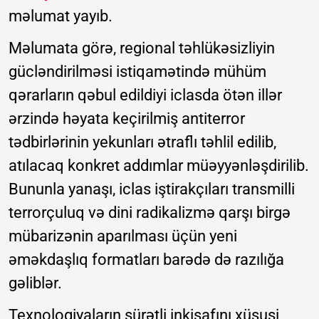
məlumat yayıb.
Məlumata görə, regional təhlükəsizliyin
gücləndirilməsi istiqamətində mühüm
qərarların qəbul edildiyi iclasda ötən illər
ərzində həyata keçirilmiş antiterror
tədbirlərinin yekunları ətraflı təhlil edilib,
atılacaq konkret addımlar müəyyənləşdirilib.
Bununla yanaşı, iclas iştirakçıları transmilli
terrorçuluq və dini radikalizmə qarşı birgə
mübarizənin aparılması üçün yeni
əməkdaşlıq formatları barədə də razılığa
gəliblər.
Texnologiyaların sürətli inkişafını xüsusi