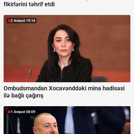
fikirlərini təhrif etdi
2 Avqust 19:16
Ombudsmandan Xocavənddəki mina hadisəsi
ilə bağlı çağırış
1 Avqust 08:09