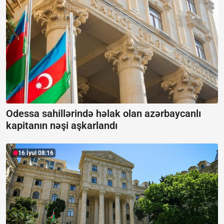
Odessa sahillərində həlak olan azərbaycanlı
kapitanın nəşi aşkarlandı
16 İyul 08:16