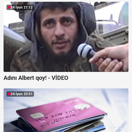
24 İyun 21:12
Adını Albert qoy! -
VİDEO
24 İyun 20:51