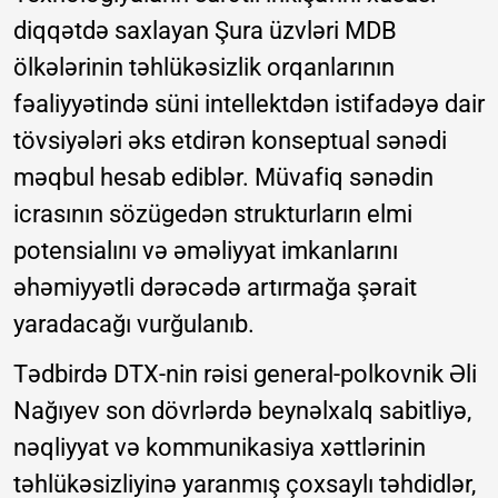
diqqətdə saxlayan Şura üzvləri MDB
ölkələrinin təhlükəsizlik orqanlarının
fəaliyyətində süni intellektdən istifadəyə dair
tövsiyələri əks etdirən konseptual sənədi
məqbul hesab ediblər. Müvafiq sənədin
icrasının sözügedən strukturların elmi
potensialını və əməliyyat imkanlarını
əhəmiyyətli dərəcədə artırmağa şərait
yaradacağı vurğulanıb.
Tədbirdə DTX-nin rəisi general-polkovnik Əli
Nağıyev son dövrlərdə beynəlxalq sabitliyə,
nəqliyyat və kommunikasiya xəttlərinin
təhlükəsizliyinə yaranmış çoxsaylı təhdidlər,