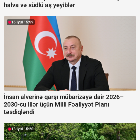
halva və südlü aş yeyiblər
15 İyul 15:59
İnsan alverinə qarşı mübarizəyə dair 2026–
2030-cu illər üçün Milli Fəaliyyət Planı
təsdiqləndi
13 İyul 15:20