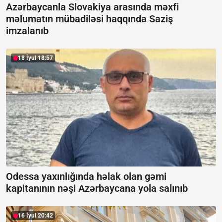
Azərbaycanla Slovakiya arasında məxfi
məlumatın mübadiləsi haqqında Saziş
imzalanıb
18 İyul 18:57
Odessa yaxınlığında həlak olan gəmi
kapitanının nəşi Azərbaycana yola salınıb
16 İyul 20:42