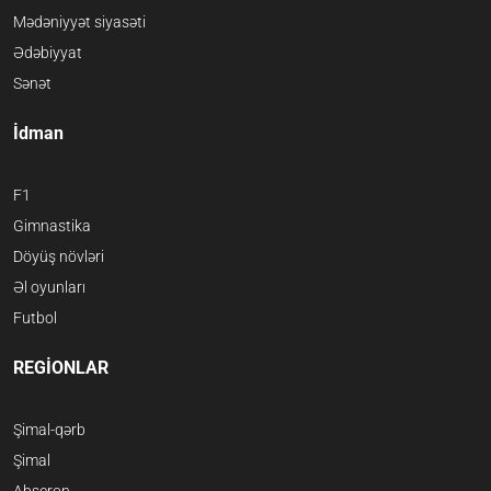
Mədəniyyət siyasəti
Ədəbiyyat
Sənət
İdman
F1
Gimnastika
Döyüş növləri
Əl oyunları
Futbol
REGİONLAR
Şimal-qərb
Şimal
Abşeron