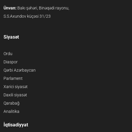
Ünvan:
Bakı şəhəri, Binəqədi rayonu,
S.S.Axundov küçəsi 31/23
Siyasət
Ordu
Diaspor
Qərbi Azərbaycan
Parlament
Xarici siyasət
Daxili siyasət
Qarabağ
Analitika
İqtisadiyyat