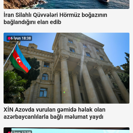
İran Silahlı Qüvvələri Hörmüz boğazının
bağlandığını elan edib
6 İyun 18:38
XİN Azovda vurulan gəmidə həlak olan
azərbaycanlılarla bağlı məlumat yaydı
5 İyun 17:38