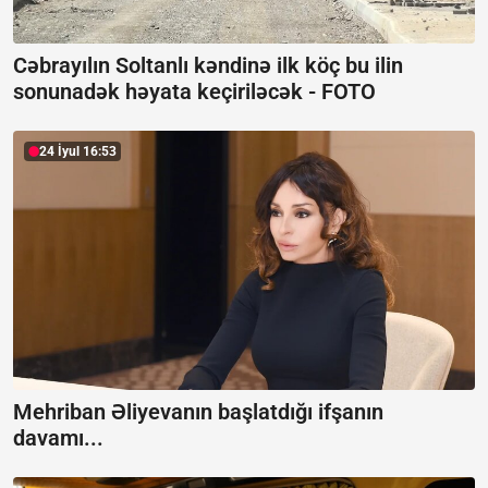
Cəbrayılın Soltanlı kəndinə ilk köç bu ilin
sonunadək həyata keçiriləcək -
FOTO
24 İyul 16:53
Mehriban Əliyevanın başlatdığı ifşanın
davamı...