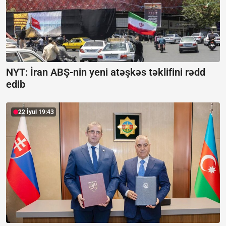
NYT: İran ABŞ-nin yeni atəşkəs təklifini rədd
edib
22 İyul 19:43