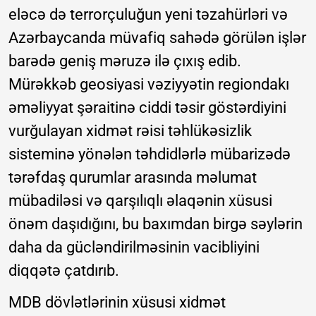
eləcə də terrorçuluğun yeni təzahürləri və
Azərbaycanda müvafiq sahədə görülən işlər
barədə geniş məruzə ilə çıxış edib.
Mürəkkəb geosiyasi vəziyyətin regiondakı
əməliyyat şəraitinə ciddi təsir göstərdiyini
vurğulayan xidmət rəisi təhlükəsizlik
sisteminə yönələn təhdidlərlə mübarizədə
tərəfdaş qurumlar arasında məlumat
mübadiləsi və qarşılıqlı əlaqənin xüsusi
önəm daşıdığını, bu baxımdan birgə səylərin
daha da gücləndirilməsinin vacibliyini
diqqətə çatdırıb.
MDB dövlətlərinin xüsusi xidmət