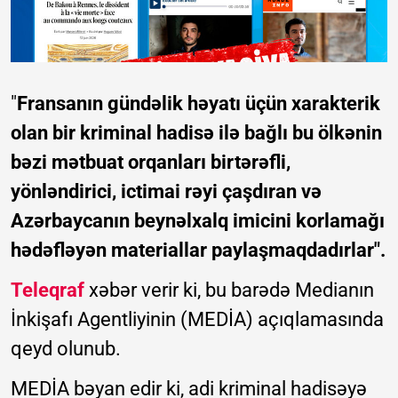
"
Fransanın gündəlik həyatı üçün xarakterik
olan bir kriminal hadisə ilə bağlı bu ölkənin
bəzi mətbuat orqanları birtərəfli,
yönləndirici, ictimai rəyi çaşdıran və
Azərbaycanın beynəlxalq imicini korlamağı
hədəfləyən materiallar paylaşmaqdadırlar".
Teleqraf
xəbər verir ki, bu barədə Medianın
İnkişafı Agentliyinin (MEDİA) açıqlamasında
qeyd olunub.
MEDİA bəyan edir ki, adi kriminal hadisəyə