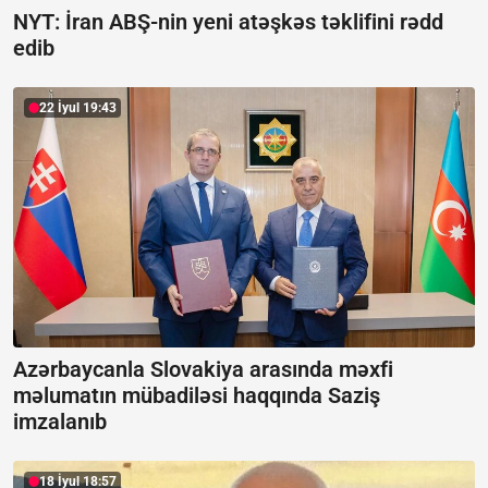
NYT: İran ABŞ-nin yeni atəşkəs təklifini rədd
edib
22 İyul 19:43
Azərbaycanla Slovakiya arasında məxfi
məlumatın mübadiləsi haqqında Saziş
imzalanıb
18 İyul 18:57