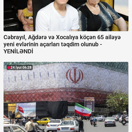
Cəbrayıl, Ağdərə və Xocalıya köçən 65 ailəyə
yeni evlərinin açarları təqdim olunub -
YENİLƏNDİ
24 İyul 06:28