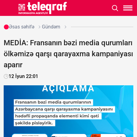
Əsas səhifə
Gündəm
MEDİA: Fransanın bəzi media qurumları
ölkəmizə qarşı qarayaxma kampaniyası
aparır
12 İyun 22:01