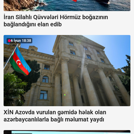
İran Silahlı Qüvvələri Hörmüz boğazının
bağlandığını elan edib
6 İyun 18:38
XİN Azovda vurulan gəmidə həlak olan
azərbaycanlılarla bağlı məlumat yaydı