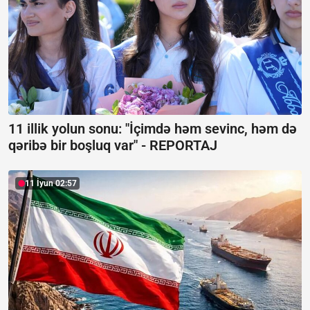
11 illik yolun sonu: "İçimdə həm sevinc, həm də
qəribə bir boşluq var" -
REPORTAJ
11 İyun 02:57