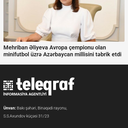
Mehriban Əliyeva Avropa çempionu olan
minifutbol üzrə Azərbaycan millisini təbrik etdi
Ünvan:
Bakı şəhəri, Binəqədi rayonu,
S.S.Axundov küçəsi 31/23