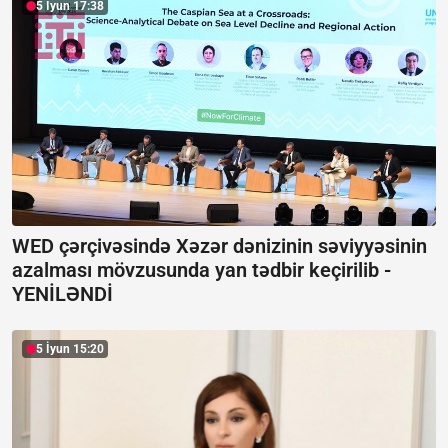
5 İyun 17:38
WED çərçivəsində Xəzər dənizinin səviyyəsinin
azalması mövzusunda yan tədbir keçirilib -
YENİLƏNDİ
5 İyun 15:20