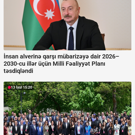
İnsan alverinə qarşı mübarizəyə dair 2026–
2030-cu illər üçün Milli Fəaliyyət Planı
təsdiqləndi
13 İyul 15:20