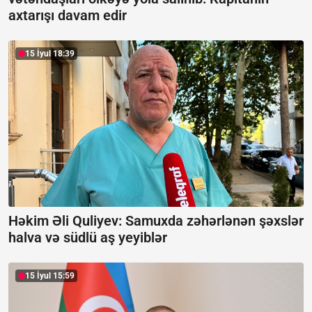
axtarışı davam edir
15 İyul 18:39
Həkim Əli Quliyev: Samuxda zəhərlənən şəxslər
halva və südlü aş yeyiblər
15 İyul 15:59