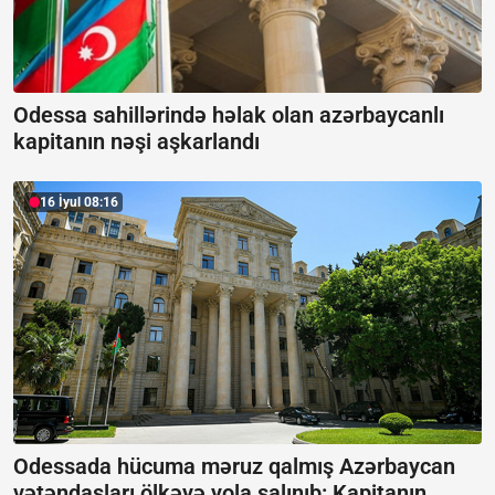
Odessa sahillərində həlak olan azərbaycanlı
kapitanın nəşi aşkarlandı
16 İyul 08:16
Odessada hücuma məruz qalmış Azərbaycan
vətəndaşları ölkəyə yola salınıb:
Kapitanın