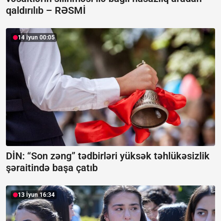
qaldırılıb –
RƏSMİ
14 İyun 00:05
DİN: “Son zəng” tədbirləri yüksək təhlükəsizlik
şəraitində başa çatıb
13 İyun 16:34