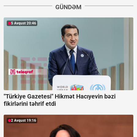
GÜNDƏM
5 Avqust 20:46
"Türkiye Gazetesi" Hikmət Hacıyevin bəzi
fikirlərini təhrif etdi
2 Avqust 19:16