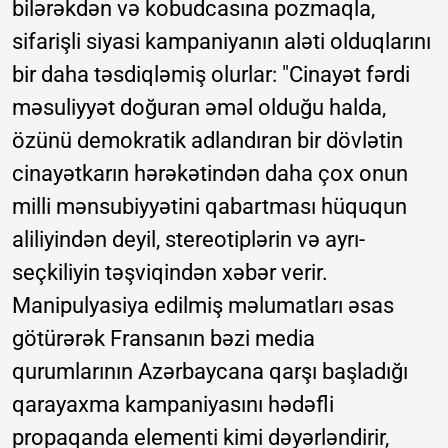
bilərəkdən və kobudcasına pozmaqla,
sifarişli siyasi kampaniyanın aləti olduqlarını
bir daha təsdiqləmiş olurlar: "Cinayət fərdi
məsuliyyət doğuran əməl olduğu halda,
özünü demokratik adlandıran bir dövlətin
cinayətkarın hərəkətindən daha çox onun
milli mənsubiyyətini qabartması hüququn
aliliyindən deyil, stereotiplərin və ayrı-
seçkiliyin təşviqindən xəbər verir.
Manipulyasiya edilmiş məlumatları əsas
götürərək Fransanın bəzi media
qurumlarının Azərbaycana qarşı başladığı
qarayaxma kampaniyasını hədəfli
propaqanda elementi kimi dəyərləndirir,