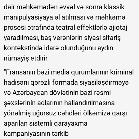
dair məhkəmədən əvvəl və sonra klassik
manipulyasiyaya əl atılması və məhkəmə
prosesi ətrafında teatral effektlərlə ajiotaj
yaradılması, baş verənlərin siyasi sifariş
kontekstində idarə olunduğunu aydın
nümayiş etdirir.
"Fransanın bəzi media qurumlarının kriminal
hadisəni qərəzli formada siyasiləşdirməyə
və Azərbaycan dövlətinin bəzi rəsmi
şəxslərinin adlarının hallandırılmasına
yönəlmiş uğursuz cəhdləri ölkəmizə qarşı
aparılan sistemli qarayaxma
kampaniyasının tərkib