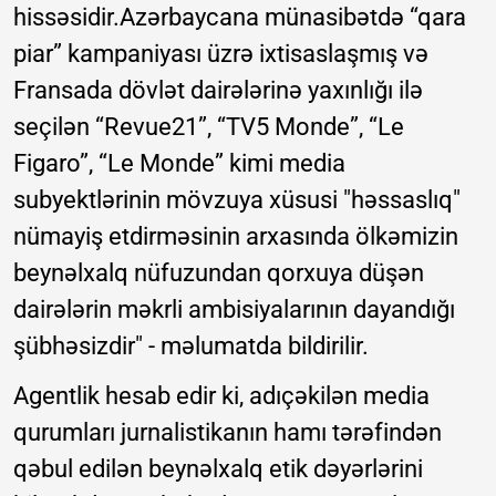
hissəsidir.Azərbaycana münasibətdə “qara
piar” kampaniyası üzrə ixtisaslaşmış və
Fransada dövlət dairələrinə yaxınlığı ilə
seçilən “Revue21”, “TV5 Monde”, “Le
Figaro”, “Le Monde” kimi media
subyektlərinin mövzuya xüsusi "həssaslıq"
nümayiş etdirməsinin arxasında ölkəmizin
beynəlxalq nüfuzundan qorxuya düşən
dairələrin məkrli ambisiyalarının dayandığı
şübhəsizdir" - məlumatda bildirilir.
Agentlik hesab edir ki, adıçəkilən media
qurumları jurnalistikanın hamı tərəfindən
qəbul edilən beynəlxalq etik dəyərlərini