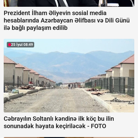
Prezident İlham Əliyevin sosial media
hesablarında Azərbaycan Əlifbası və Dili Günü
ilə bağlı paylaşım edilib
25 İyul 08:49
Cəbrayılın Soltanlı kəndinə ilk köç bu ilin
sonunadək həyata keçiriləcək -
FOTO