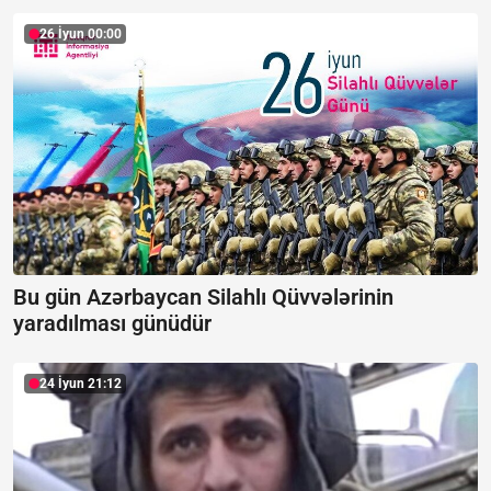
26 İyun 00:00
Bu gün Azərbaycan Silahlı Qüvvələrinin
yaradılması günüdür
24 İyun 21:12