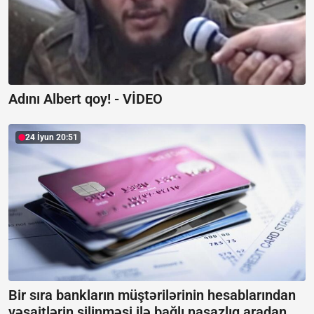
Adını Albert qoy! -
VİDEO
24 İyun 20:51
Bir sıra bankların müştərilərinin hesablarından
vəsaitlərin silinməsi ilə bağlı nasazlıq aradan