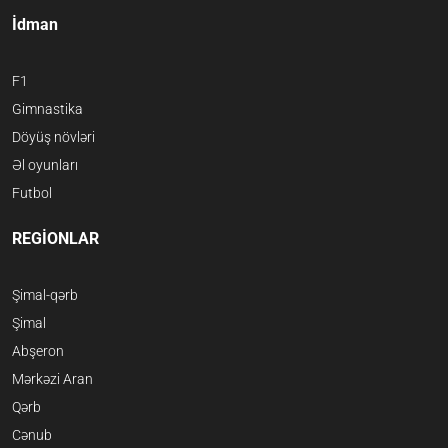
İdman
F1
Gimnastika
Döyüş növləri
Əl oyunları
Futbol
REGİONLAR
Şimal-qərb
Şimal
Abşeron
Mərkəzi Aran
Qərb
Cənub