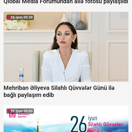
Qlobal Media Forumundan ailə fotosu paylaşıldı
26 İyun 00:30
Mehriban Əliyeva Silahlı Qüvvələr Günü ilə
bağlı paylaşım edib
26 İyun 00:00