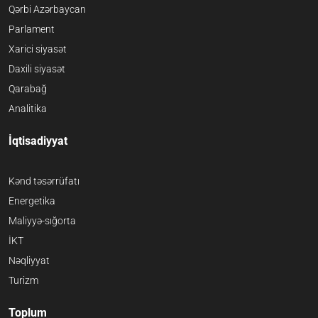
Qərbi Azərbaycan
Parlament
Xarici siyasət
Daxili siyasət
Qarabağ
Analitika
İqtisadiyyat
Kənd təsərrüfatı
Energetika
Maliyyə-sığorta
İKT
Nəqliyyat
Turizm
Toplum