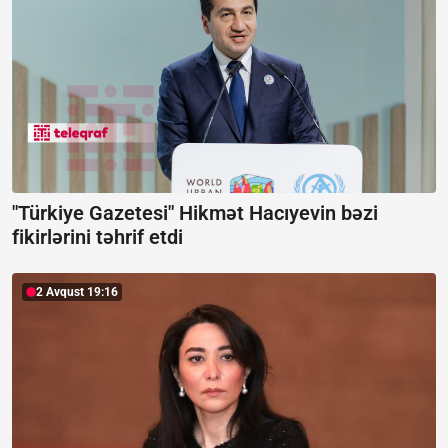
"Türkiye Gazetesi" Hikmət Hacıyevin bəzi
fikirlərini təhrif etdi
2 Avqust 19:16