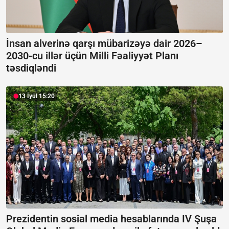
İnsan alverinə qarşı mübarizəyə dair 2026–
2030-cu illər üçün Milli Fəaliyyət Planı
təsdiqləndi
13 İyul 15:20
Prezidentin sosial media hesablarında IV Şuşa