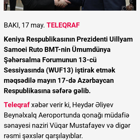
BAKI, 17 may.
TELEQRAF
Keniya Respublikasının Prezidenti Uillyam
Samoei Ruto BMT-nin Ümumdünya
Şəhərsalma Forumunun 13-cü
Sessiyasında (WUF13) iştirak etmək
məqsədilə mayın 17-də Azərbaycan
Respublikasına səfərə gəlib.
Teleqraf
xəbər verir ki, Heydər Əliyev
Beynəlxalq Aeroportunda qonağı müdafiə
sənayesi naziri Vüqar Mustafayev və digər
rəsmi şəxslər qarşılayıblar.