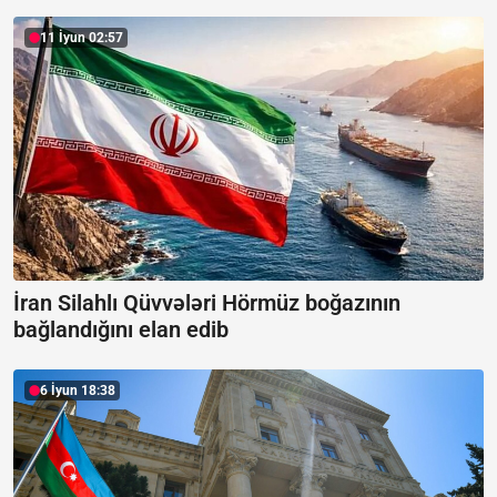
11 İyun 02:57
İran Silahlı Qüvvələri Hörmüz boğazının
bağlandığını elan edib
6 İyun 18:38