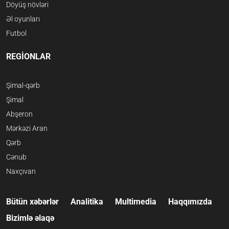
Döyüş növləri
Əl oyunları
Futbol
REGİONLAR
Şimal-qərb
Şimal
Abşeron
Mərkəzi Aran
Qərb
Cənub
Naxçıvan
Bütün xəbərlər
Analitika
Multimedia
Haqqımızda
Bizimlə əlaqə