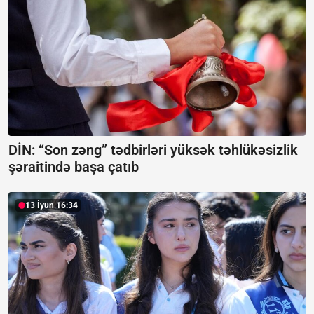
DİN: “Son zəng” tədbirləri yüksək təhlükəsizlik
şəraitində başa çatıb
13 İyun 16:34