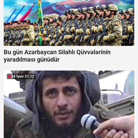
Bu gün Azərbaycan Silahlı Qüvvələrinin
yaradılması günüdür
24 İyun 21:12