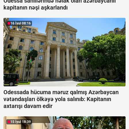
Odessa sahillərində həlak olan azərbaycanlı
kapitanın nəşi aşkarlandı
16 İyul 08:16
Odessada hücuma məruz qalmış Azərbaycan
vətəndaşları ölkəyə yola salınıb:
Kapitanın
axtarışı davam edir
15 İyul 18:39