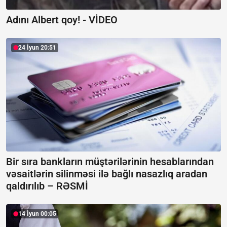
Adını Albert qoy! -
VİDEO
24 İyun 20:51
Bir sıra bankların müştərilərinin hesablarından
vəsaitlərin silinməsi ilə bağlı nasazlıq aradan
qaldırılıb –
RƏSMİ
14 İyun 00:05