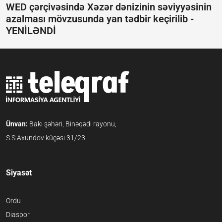
WED çərçivəsində Xəzər dənizinin səviyyəsinin
azalması mövzusunda yan tədbir keçirilib -
YENİLƏNDİ
Ünvan:
Bakı şəhəri, Binəqədi rayonu,
S.S.Axundov küçəsi 31/23
Siyasət
Ordu
Diaspor