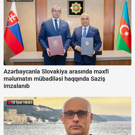
Azərbaycanla Slovakiya arasında məxfi
məlumatın mübadiləsi haqqında Saziş
imzalanıb
18 İyul 18:57