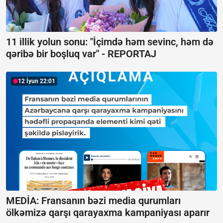
11 illik yolun sonu: "İçimdə həm sevinc, həm də
qəribə bir boşluq var" -
REPORTAJ
12 İyun 22:01
MEDİA: Fransanın bəzi media qurumları
ölkəmizə qarşı qarayaxma kampaniyası aparır