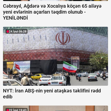
Cəbrayıl, Ağdərə və Xocalıya köçən 65 ailəyə
yeni evlərinin açarları təqdim olunub -
YENİLƏNDİ
24 İyul 06:28
NYT: İran ABŞ-nin yeni atəşkəs təklifini rədd
edib
22 İyul 19:43