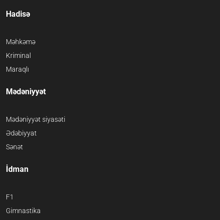
Hadisə
Məhkəmə
Kriminal
Maraqlı
Mədəniyyət
Mədəniyyət siyasəti
Ədəbiyyat
Sənət
İdman
F1
Gimnastika