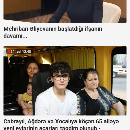
Mehriban Əliyevanın başlatdığı ifşanın
davamı...
24 İyul 12:48
Cəbrayıl, Ağdərə və Xocalıya köçən 65 ailəyə
yeni evlərinin açarları təqdim olunub -