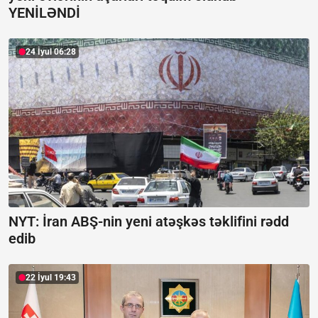
YENİLƏNDİ
24 İyul 06:28
NYT: İran ABŞ-nin yeni atəşkəs təklifini rədd
edib
22 İyul 19:43