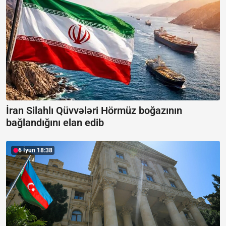
İran Silahlı Qüvvələri Hörmüz boğazının
bağlandığını elan edib
6 İyun 18:38