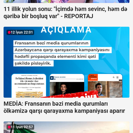
11 illik yolun sonu: "İçimdə həm sevinc, həm də
qəribə bir boşluq var" -
REPORTAJ
12 İyun 22:01
MEDİA: Fransanın bəzi media qurumları
ölkəmizə qarşı qarayaxma kampaniyası aparır
11 İyun 02:57