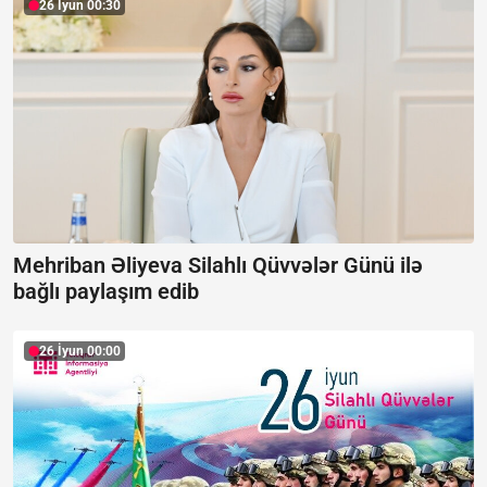
26 İyun 00:30
Mehriban Əliyeva Silahlı Qüvvələr Günü ilə
bağlı paylaşım edib
26 İyun 00:00