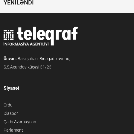
YENİLƏNDİ
Ünvan:
Bakı şəhəri, Binəqədi rayonu,
S.S.Axundov küçəsi 31/23
Siyasət
Ordu
Diaspor
Qərbi Azərbaycan
Parlament