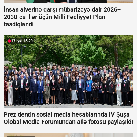
İnsan alverinə qarşı mübarizəyə dair 2026–
2030-cu illər üçün Milli Fəaliyyət Planı
təsdiqləndi
13 İyul 15:20
Prezidentin sosial media hesablarında IV Şuşa
Qlobal Media Forumundan ailə fotosu paylaşıldı