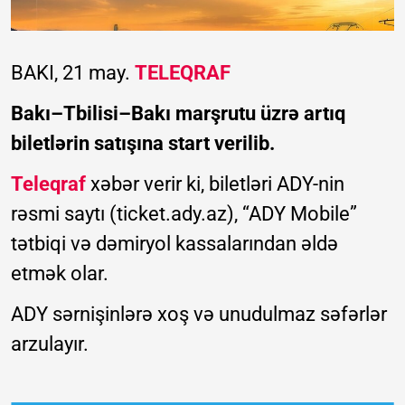
BAKI, 21 may.
TELEQRAF
Bakı–Tbilisi–Bakı marşrutu üzrə artıq
biletlərin satışına start verilib.
Teleqraf
xəbər verir ki, biletləri ADY-nin
rəsmi saytı (ticket.ady.az), “ADY Mobile”
tətbiqi və dəmiryol kassalarından əldə
etmək olar.
ADY sərnişinlərə xoş və unudulmaz səfərlər
arzulayır.