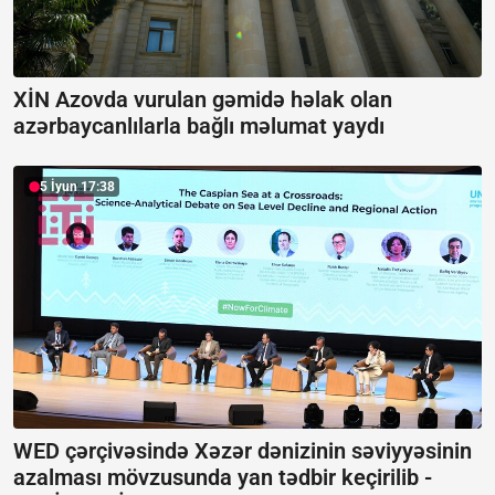
XİN Azovda vurulan gəmidə həlak olan
azərbaycanlılarla bağlı məlumat yaydı
5 İyun 17:38
WED çərçivəsində Xəzər dənizinin səviyyəsinin
azalması mövzusunda yan tədbir keçirilib -