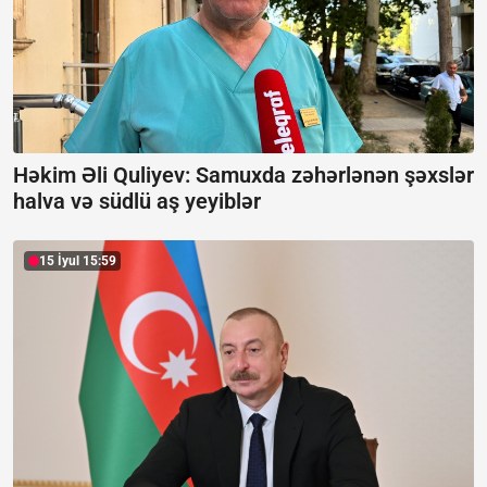
Həkim Əli Quliyev: Samuxda zəhərlənən şəxslər
halva və südlü aş yeyiblər
15 İyul 15:59