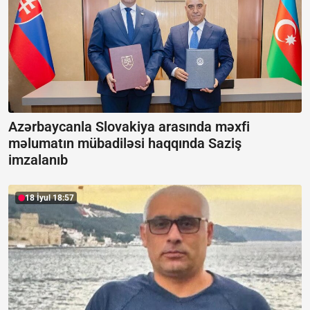
Azərbaycanla Slovakiya arasında məxfi
məlumatın mübadiləsi haqqında Saziş
imzalanıb
18 İyul 18:57