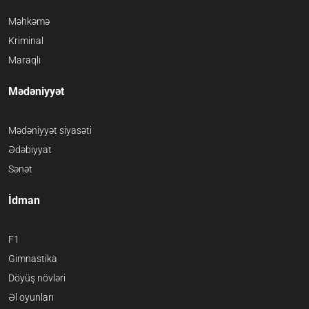
Məhkəmə
Kriminal
Maraqlı
Mədəniyyət
Mədəniyyət siyasəti
Ədəbiyyat
Sənət
İdman
F1
Gimnastika
Döyüş növləri
Əl oyunları