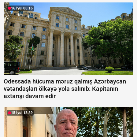
16 İyul 08:16
Odessada hücuma məruz qalmış Azərbaycan
vətəndaşları ölkəyə yola salınıb:
Kapitanın
axtarışı davam edir
15 İyul 18:39