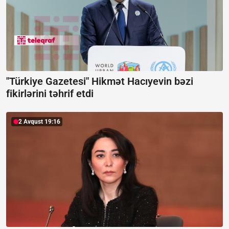
"Türkiye Gazetesi" Hikmət Hacıyevin bəzi
fikirlərini təhrif etdi
2 Avqust 19:16