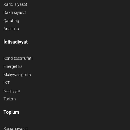
Xarici siyasət
Daxili siyasət
Qarabağ
Analitika
İqtisadiyyat
Kənd təsərrüfatı
Energetika
Maliyyə-sığorta
İKT
Nəqliyyat
Turizm
Toplum
Sosial siyasət