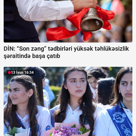
DİN: “Son zəng” tədbirləri yüksək təhlükəsizlik
şəraitində başa çatıb
13 İyun 16:34