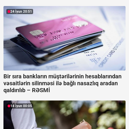
24 İyun 20:51
Bir sıra bankların müştərilərinin hesablarından
vəsaitlərin silinməsi ilə bağlı nasazlıq aradan
qaldırılıb –
RƏSMİ
14 İyun 00:05