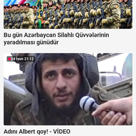
Bu gün Azərbaycan Silahlı Qüvvələrinin
yaradılması günüdür
24 İyun 21:12
Adını Albert qoy! -
VİDEO