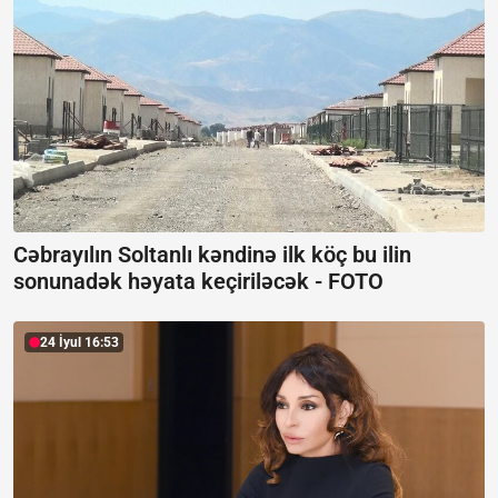
Cəbrayılın Soltanlı kəndinə ilk köç bu ilin
sonunadək həyata keçiriləcək -
FOTO
24 İyul 16:53