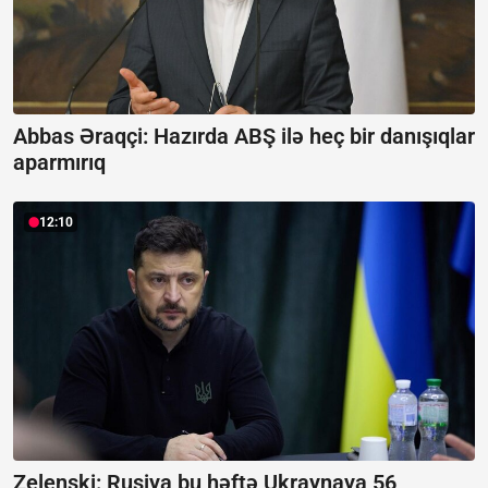
Abbas Əraqçi: Hazırda ABŞ ilə heç bir danışıqlar
aparmırıq
12:10
Zelenski: Rusiya bu həftə Ukraynaya 56