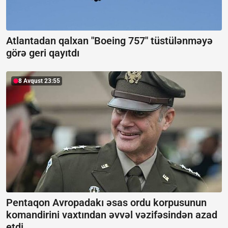
Atlantadan qalxan "Boeing 757" tüstülənməyə
görə geri qayıtdı
8 Avqust 23:55
Pentaqon Avropadakı əsas ordu korpusunun
komandirini vaxtından əvvəl vəzifəsindən azad
etdi