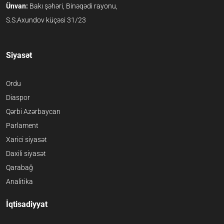
Ünvan:
Bakı şəhəri, Binəqədi rayonu,
S.S.Axundov küçəsi 31/23
Siyasət
Ordu
Diaspor
Qərbi Azərbaycan
Parlament
Xarici siyasət
Daxili siyasət
Qarabağ
Analitika
İqtisadiyyat