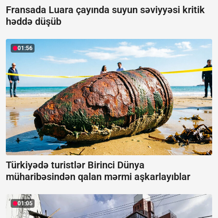
Fransada Luara çayında suyun səviyyəsi kritik
həddə düşüb
01:56
Türkiyədə turistlər Birinci Dünya
müharibəsindən qalan mərmi aşkarlayıblar
01:05