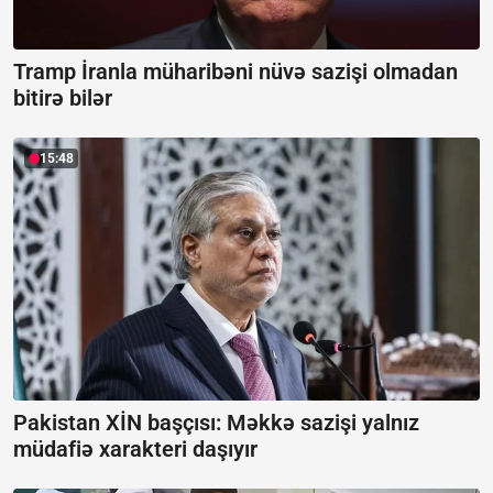
Tramp İranla müharibəni nüvə sazişi olmadan
bitirə bilər
15:48
Pakistan XİN başçısı: Məkkə sazişi yalnız
müdafiə xarakteri daşıyır