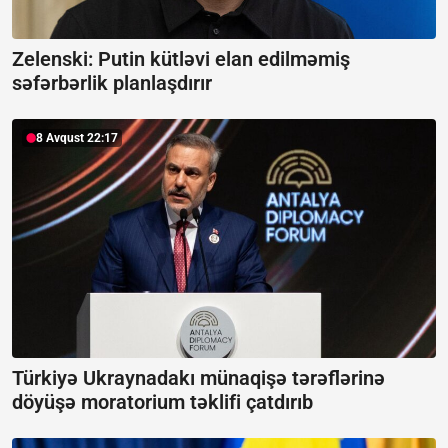
Zelenski: Putin kütləvi elan edilməmiş
səfərbərlik planlaşdırır
8 Avqust 22:17
Türkiyə Ukraynadakı münaqişə tərəflərinə
döyüşə moratorium təklifi çatdırıb