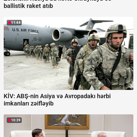
ballistik raket atıb
11:44
KİV: ABŞ-nin Asiya və Avropadakı hərbi
imkanları zəifləyib
10:39