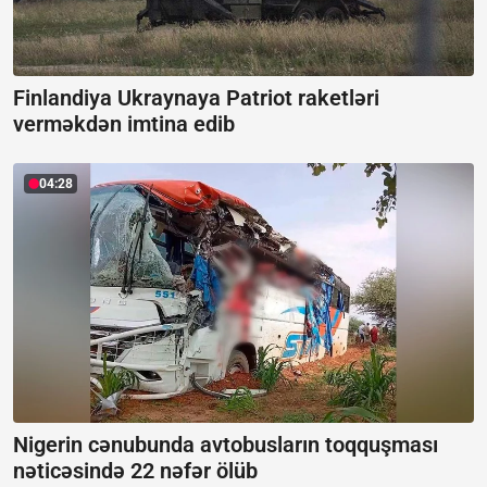
Finlandiya Ukraynaya Patriot raketləri
verməkdən imtina edib
04:28
Nigerin cənubunda avtobusların toqquşması
nəticəsində 22 nəfər ölüb