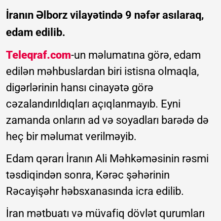
İranın Əlborz vilayətində 9 nəfər asılaraq,
edam edilib.
Teleqraf.com
-un məlumatına görə, edam
edilən məhbuslardan biri istisna olmaqla,
digərlərinin hansı cinayətə görə
cəzalandırıldıqları açıqlanmayıb. Eyni
zamanda onların ad və soyadları barədə də
heç bir məlumat verilməyib.
Edam qərarı İranın Ali Məhkəməsinin rəsmi
təsdiqindən sonra, Kərəc şəhərinin
Rəcayişəhr həbsxanasında icra edilib.
İran mətbuatı və müvafiq dövlət qurumları