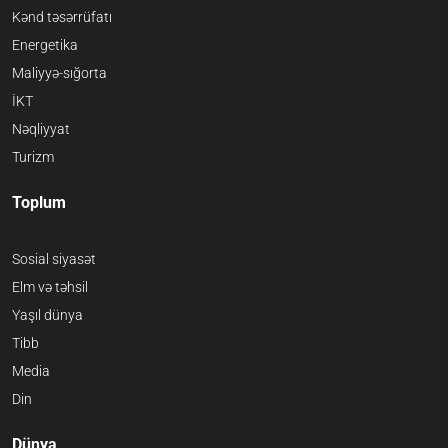
Kənd təsərrüfatı
Energetika
Maliyyə-sığorta
İKT
Nəqliyyat
Turizm
Toplum
Sosial siyasət
Elm və təhsil
Yaşıl dünya
Tibb
Media
Din
Dünya