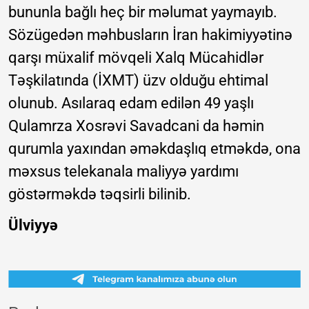
bununla bağlı heç bir məlumat yaymayıb.
Sözügedən məhbusların İran hakimiyyətinə
qarşı müxalif mövqeli Xalq Mücahidlər
Təşkilatında (İXMT) üzv olduğu ehtimal
olunub. Asılaraq edam edilən 49 yaşlı
Qulamrza Xosrəvi Savadcani da həmin
qurumla yaxından əməkdaşlıq etməkdə, ona
məxsus telekanala maliyyə yardımı
göstərməkdə təqsirli bilinib.
Ülviyyə