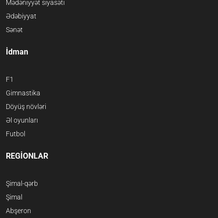
Mədəniyyət siyasəti
Ədəbiyyat
Sənət
İdman
F1
Gimnastika
Döyüş növləri
Əl oyunları
Futbol
REGİONLAR
Şimal-qərb
Şimal
Abşeron