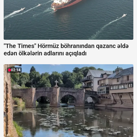
"The Times" Hörmüz böhranından qazanc əldə
edən ölkələrin adlarını açıqladı
02:14