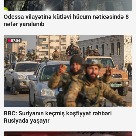
Odessa vilayətinə kütləvi hücum nəticəsində 8
nəfər yaralanıb
07:56
BBC: Suriyanın keçmiş kəşfiyyat rəhbəri
Rusiyada yaşayır