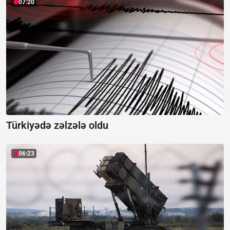
07:20
Türkiyədə zəlzələ oldu
06:23