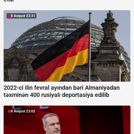
8 Avqust 23:31
2022-ci ilin fevral ayından bəri Almaniyadan
təxminən 400 rusiyalı deportasiya edilib
8 Avqust 23:02