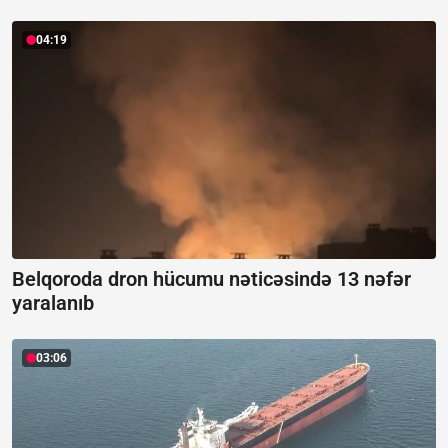
04:19
Belqoroda dron hücumu nəticəsində 13 nəfər
yaralanıb
03:06