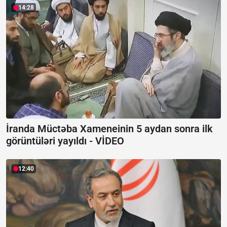
14:28
İranda Müctəba Xameneinin 5 aydan sonra ilk
görüntüləri yayıldı -
VİDEO
12:40