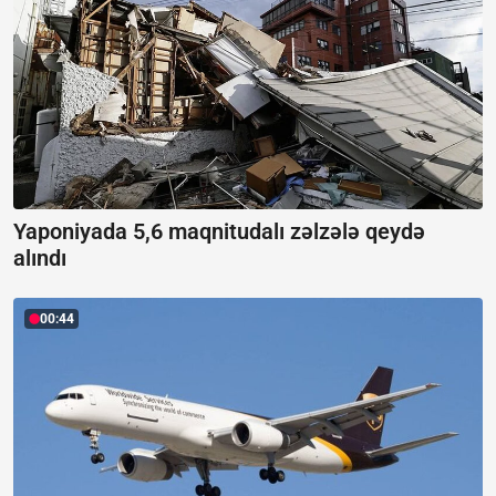
Yaponiyada 5,6 maqnitudalı zəlzələ qeydə
alındı
00:44