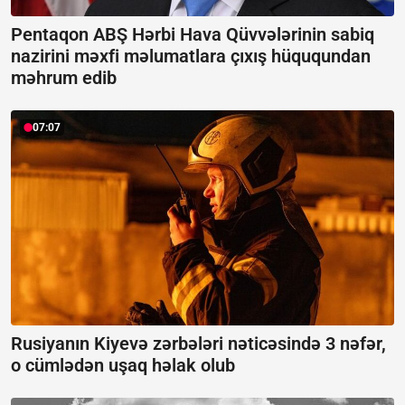
Pentaqon ABŞ Hərbi Hava Qüvvələrinin sabiq
nazirini məxfi məlumatlara çıxış hüququndan
məhrum edib
07:07
Rusiyanın Kiyevə zərbələri nəticəsində 3 nəfər,
o cümlədən uşaq həlak olub