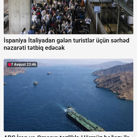
İspaniya İtaliyadan gələn turistlər üçün sərhəd
nəzarəti tətbiq edəcək
7 Avqust 23:46