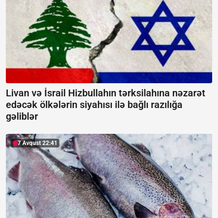
Livan və İsrail Hizbullahın tərksilahına nəzarət
edəcək ölkələrin siyahısı ilə bağlı razılığa
gəliblər
7 Avqust 22:41