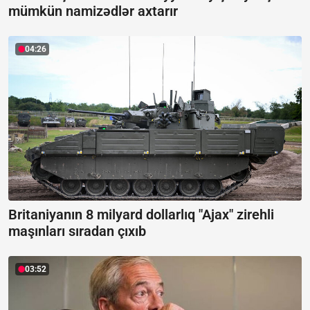
mümkün namizədlər axtarır
04:26
Britaniyanın 8 milyard dollarlıq "Ajax" zirehli
maşınları sıradan çıxıb
03:52