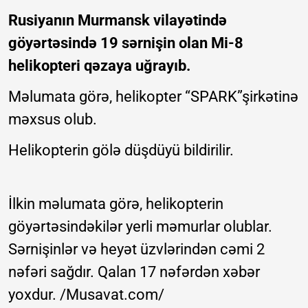
Rusiyanın Murmansk vilayətində
göyərtəsində 19 sərnişin olan Mi-8
helikopteri qəzaya uğrayıb.
Məlumata görə, helikopter “SPARK”şirkətinə
məxsus olub.
Helikopterin gölə düşdüyü bildirilir.
İlkin məlumata görə, helikopterin
göyərtəsindəkilər yerli məmurlar olublar.
Sərnişinlər və heyət üzvlərindən cəmi 2
nəfəri sağdır. Qalan 17 nəfərdən xəbər
yoxdur. /Musavat.com/