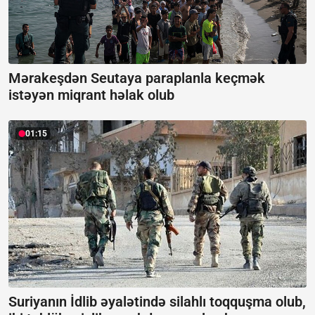
Mərakeşdən Seutaya paraplanla keçmək
istəyən miqrant həlak olub
01:15
Suriyanın İdlib əyalətində silahlı toqquşma olub,