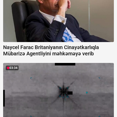
Naycel Farac Britaniyanın Cinayətkarlıqla
Mübarizə Agentliyini məhkəməyə verib
03:34