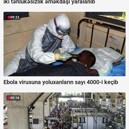
iki təhlükəsizlik əməkdaşı yaralanıb
00:33
Ebola virusuna yoluxanların sayı 4000-i keçib
00:16