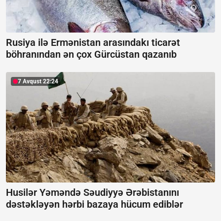
Rusiya ilə Ermənistan arasındakı ticarət
böhranından ən çox Gürcüstan qazanıb
7 Avqust 22:24
Husilər Yəməndə Səudiyyə Ərəbistanını
dəstəkləyən hərbi bazaya hücum ediblər