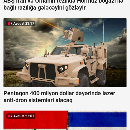
ABŞ İran və Omanın tezliklə Hörmüz boğazı ilə
bağlı razılığa gələcəyini gözləyir
7 Avqust 23:17
Pentaqon 400 milyon dollar dəyərində lazer
anti-dron sistemləri alacaq
7 Avqust 23:03