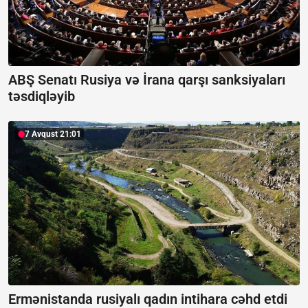
ABŞ Senatı Rusiya və İrana qarşı sanksiyaları
təsdiqləyib
7 Avqust 21:01
Ermənistanda rusiyalı qadın intihara cəhd etdi