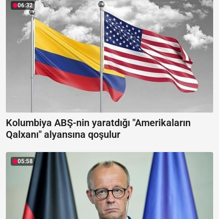
06:32
Kolumbiya ABŞ-nin yaratdığı "Amerikaların
Qalxanı" alyansına qoşulur
05:58