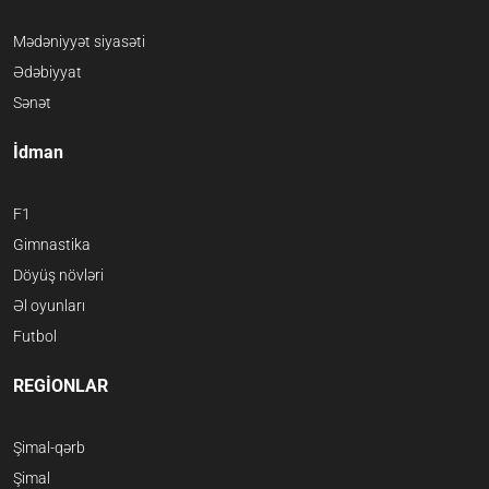
Mədəniyyət siyasəti
Ədəbiyyat
Sənət
İdman
F1
Gimnastika
Döyüş növləri
Əl oyunları
Futbol
REGİONLAR
Şimal-qərb
Şimal