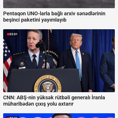
Pentaqon UNO-larla bağlı arxiv sənədlərinin
beşinci paketini yayımlayıb
03:01
CNN: ABŞ-nin yüksək rütbəli generalı İranla
müharibədən çıxış yolu axtarır