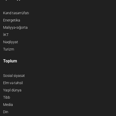
Kənd təsərrüfatı
Energetika
Maliyyə-sığorta
İKT
Nəqliyyat
Turizm
Toplum
Sosial siyasət
Elm və təhsil
Yaşıl dünya
Tibb
Media
Din