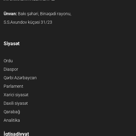
Ünvan:
Bakı şəhəri, Binəqədi rayonu,
S.S.Axundov küçəsi 31/23
Siyasət
Ordu
Diaspor
Qərbi Azərbaycan
Parlament
Xarici siyasət
Daxili siyasət
Qarabağ
Analitika
İqtisadiyyat