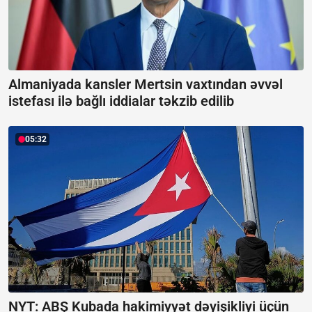
Almaniyada kansler Mertsin vaxtından əvvəl
istefası ilə bağlı iddialar təkzib edilib
05:32
NYT: ABŞ Kubada hakimiyyət dəyişikliyi üçün