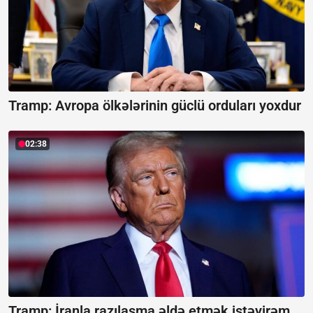
Tramp: Avropa ölkələrinin güclü orduları yoxdur
02:38
Tramp: İranla razılaşma əldə etmək istəyirəm