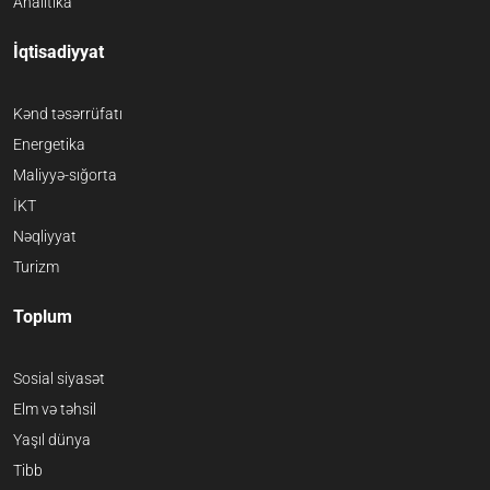
Analitika
İqtisadiyyat
Kənd təsərrüfatı
Energetika
Maliyyə-sığorta
İKT
Nəqliyyat
Turizm
Toplum
Sosial siyasət
Elm və təhsil
Yaşıl dünya
Tibb