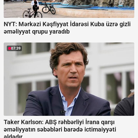
NYT: Mərkəzi Kəşfiyyat İdarəsi Kuba üzrə gizli
əməliyyat qrupu yaradıb
07:39
Taker Karlson: ABŞ rəhbərliyi İrana qarşı
əməliyyatın səbəbləri barədə ictimaiyyəti
aldadır