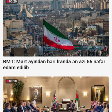
00:20
BMT: Mart ayından bəri İranda ən azı 56 nəfər
edam edilib
00:10