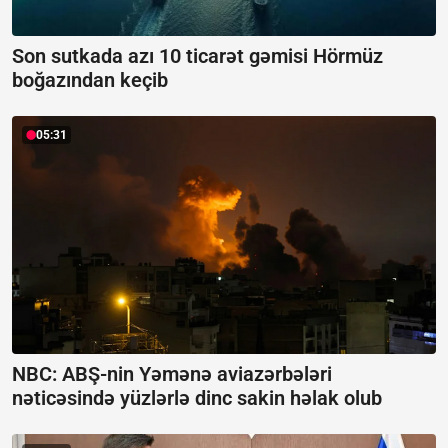
Son sutkada azı 10 ticarət gəmisi Hörmüz
boğazından keçib
05:31
NBC: ABŞ-nin Yəmənə aviazərbələri
nəticəsində yüzlərlə dinc sakin həlak olub