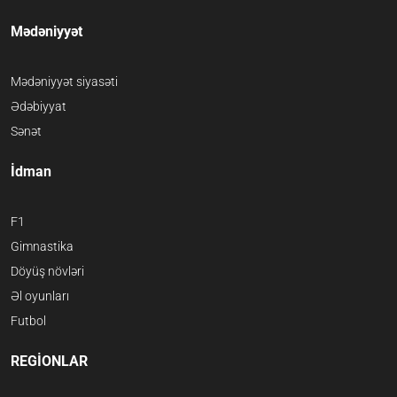
Mədəniyyət
Mədəniyyət siyasəti
Ədəbiyyat
Sənət
İdman
F1
Gimnastika
Döyüş növləri
Əl oyunları
Futbol
REGİONLAR