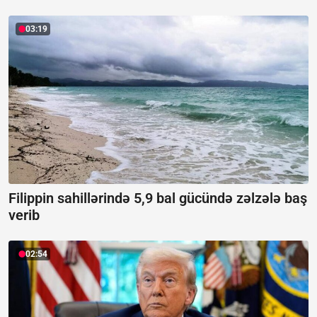
03:19
Filippin sahillərində 5,9 bal gücündə zəlzələ baş
verib
02:54