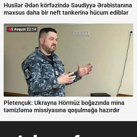
Husilər Ədən körfəzində Səudiyyə Ərəbistanına
məxsus daha bir neft tankerinə hücum ediblər
5 Avqust 22:14
Pletençuk: Ukrayna Hörmüz boğazında mina
təmizləmə missiyasına qoşulmağa hazırdır