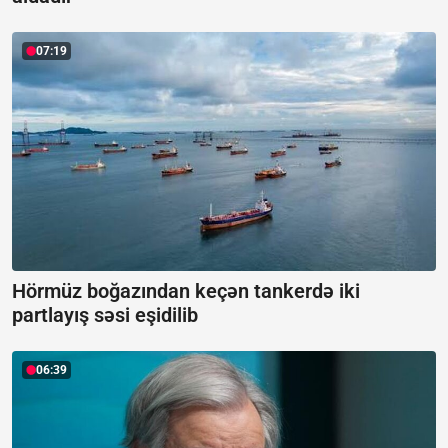
07:19
Hörmüz boğazından keçən tankerdə iki
partlayış səsi eşidilib
06:39