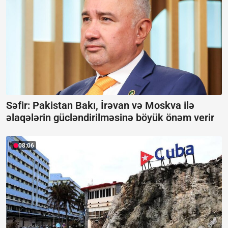
Səfir: Pakistan Bakı, İrəvan və Moskva ilə
əlaqələrin gücləndirilməsinə böyük önəm verir
08:06