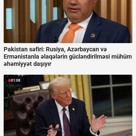
Pakistan səfiri: Rusiya, Azərbaycan və
Ermənistanla əlaqələrin gücləndirilməsi mühüm
əhəmiyyət daşıyır
01:08