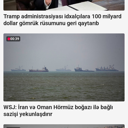
Tramp administrasiyası idxalçılara 100 milyard
dollar gömrük rüsumunu geri qaytarıb
00:39
WSJ: İran və Oman Hörmüz boğazı ilə bağlı
sazişi yekunlaşdırır