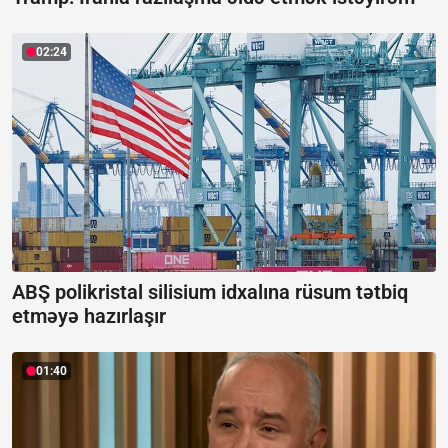
02:24
ABŞ polikristal silisium idxalına rüsum tətbiq
etməyə hazırlaşır
01:40