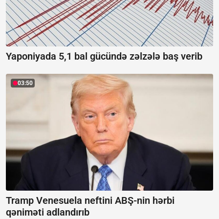
Yaponiyada 5,1 bal gücündə zəlzələ baş verib
03:50
Tramp Venesuela neftini ABŞ-nin hərbi
qəniməti adlandırıb