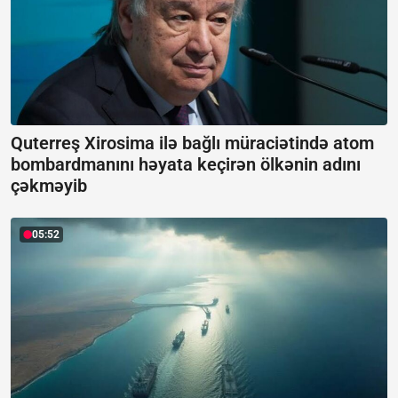
Quterreş Xirosima ilə bağlı müraciətində atom
bombardmanını həyata keçirən ölkənin adını
çəkməyib
05:52