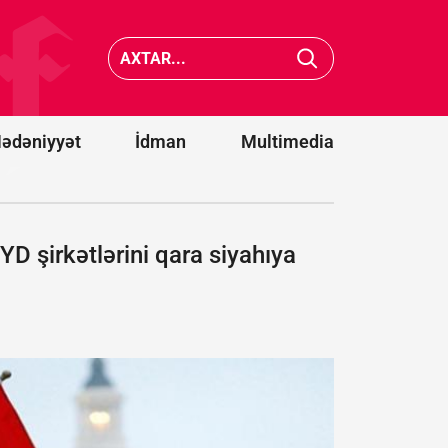
Vens və Modi
cənubun
ABŞ-
avtobusl
Hindistan
toqquşm
əməkdaşlığını
nəticəsi
müzakirə
22 nəfər
ediblər
ölüb
ədəniyyət
İdman
Multimedia
YD şirkətlərini qara siyahıya