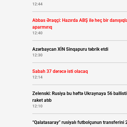
12:44
Abbas Əraqçi: Hazırda ABŞ ilə heç bir danışıql
aparmırıq
12:40
Azərbaycan XİN Sinqapuru təbrik etdi
12:30
Sabah 37 dərəcə isti olacaq
12:14
Zelenski: Rusiya bu həftə Ukraynaya 56 ballisti
raket atıb
12:10
“Qalatasaray” rusiyalı futbolçunun transferini 