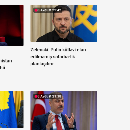
8 Avqust 22:42
Zelenski: Putin kütləvi elan
ə
edilməmiş səfərbərlik
nistan
planlaşdırır
lhü
8 Avqust 21:38