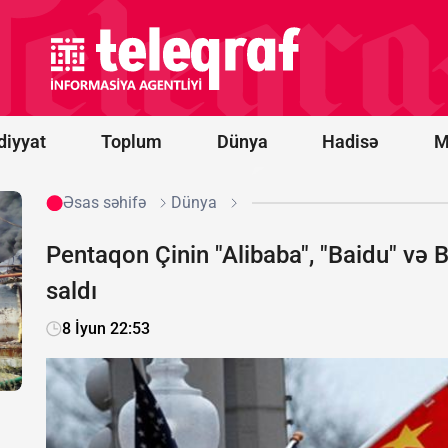
prosesi
artıq
praktiki
nəticələr
mərhələsinə
keçib -
RƏY
diyyat
Toplum
Dünya
Hadisə
M
Əsas səhifə
Dünya
Pentaqon Çinin "Alibaba", "Baidu" və B
saldı
8 İyun 22:53