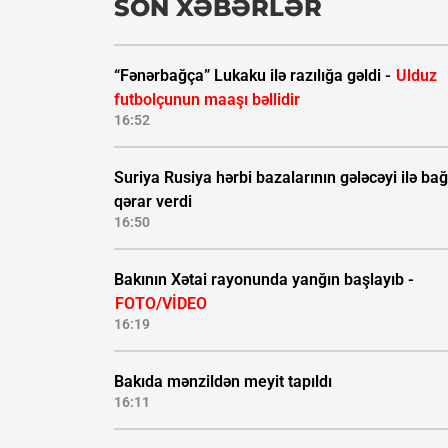
SON XƏBƏRLƏR
“Fənərbağça” Lukaku ilə razılığa gəldi -
Ulduz
futbolçunun maaşı bəllidir
16:52
Suriya Rusiya hərbi bazalarının gələcəyi ilə bağ
qərar verdi
16:50
Bakının Xətai rayonunda yanğın başlayıb -
FOTO/VİDEO
16:19
Bakıda mənzildən meyit tapıldı
16:11