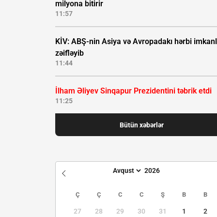
milyona bitirir
11:57
KİV: ABŞ-nin Asiya və Avropadakı hərbi imkanl
zəifləyib
11:44
İlham Əliyev Sinqapur Prezidentini təbrik etdi
11:25
Bütün xəbərlər
Ç
Ç
C
C
Ş
B
B
27
28
29
30
31
1
2