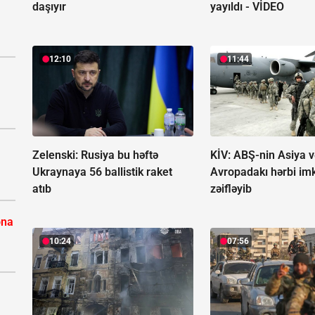
daşıyır
yayıldı -
VİDEO
12:10
11:44
Zelenski: Rusiya bu həftə
KİV: ABŞ-nin Asiya v
Ukraynaya 56 ballistik raket
Avropadakı hərbi imk
atıb
zəifləyib
ona
10:24
07:56