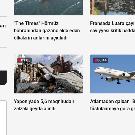
"The Times" Hörmüz
Fransada Luara çay
arı
böhranından qazanc əldə edən
səviyyəsi kritik hədd
ölkələrin adlarını açıqladı
01:05
00:44
Yaponiyada 5,6 maqnitudalı
Atlantadan qalxan "
zəlzələ qeydə alındı
tüstülənməyə görə ge