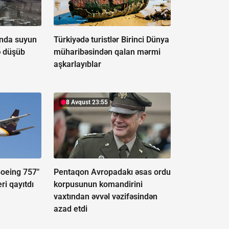
ında suyun
Türkiyədə turistlər Birinci Dünya
ə düşüb
müharibəsindən qalan mərmi
aşkarlayıblar
8 Avqust 23:55
Boeing 757"
Pentaqon Avropadakı əsas ordu
ri qayıtdı
korpusunun komandirini
vaxtından əvvəl vəzifəsindən
azad etdi