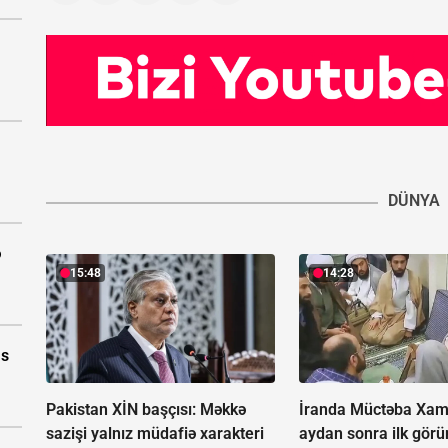
DÜNYA
ə
15:48
14:28
as
Pakistan XİN başçısı: Məkkə
İranda Müctəba Xam
sazişi yalnız müdafiə xarakteri
aydan sonra ilk görün