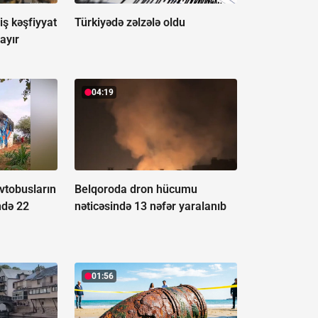
ş kəşfiyyat
Türkiyədə zəlzələ oldu
ayır
04:19
vtobusların
Belqoroda dron hücumu
ndə 22
nəticəsində 13 nəfər yaralanıb
01:56