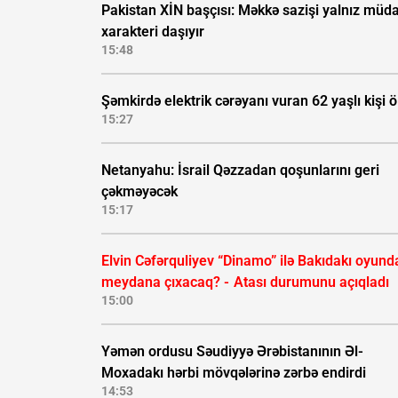
Pakistan XİN başçısı: Məkkə sazişi yalnız müda
xarakteri daşıyır
15:48
Şəmkirdə elektrik cərəyanı vuran 62 yaşlı kişi 
15:27
Netanyahu: İsrail Qəzzadan qoşunlarını geri
çəkməyəcək
15:17
Elvin Cəfərquliyev “Dinamo” ilə Bakıdakı oyund
meydana çıxacaq? -
Atası durumunu açıqladı
15:00
Yəmən ordusu Səudiyyə Ərəbistanının Əl-
Moxadakı hərbi mövqələrinə zərbə endirdi
14:53