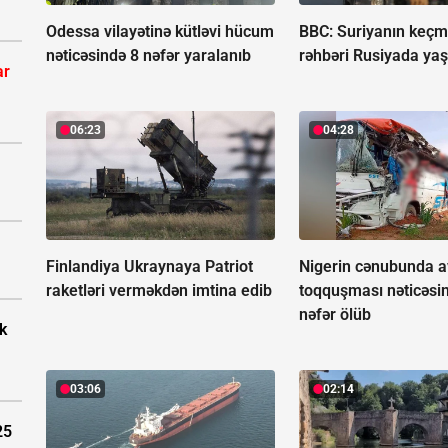
Odessa vilayətinə kütləvi hücum
BBC: Suriyanın keçmi
nəticəsində 8 nəfər yaralanıb
rəhbəri Rusiyada yaş
ar
06:23
04:28
Finlandiya Ukraynaya Patriot
Nigerin cənubunda a
raketləri verməkdən imtina edib
toqquşması nəticəsi
nəfər ölüb
k
03:06
02:14
25