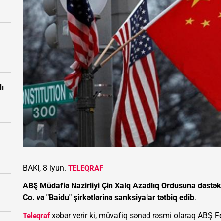
lı
BAKI, 8 iyun.
TELEQRAF
ABŞ Müdafiə Nazirliyi Çin Xalq Azadlıq Ordusuna dəstək
Co. və "Baidu" şirkətlərinə sanksiyalar tətbiq edib
.
xəbər verir ki, müvafiq sənəd rəsmi olaraq ABŞ Fe
Teleqraf