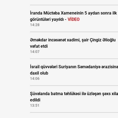
İranda Müctəba Xameneinin 5 aydan sonra ilk
görüntüləri yayıldı -
VİDEO
14:28
Əməkdar incəsənət xadimi, şair Çingiz Əlioğlu
vəfat etdi
14:07
İsrail qüvvələri Suriyanın Səmədaniyə ərazisin
daxil olub
14:06
Şüvəlanda batma təhlükəsi ilə üzləşən şəxs xil
edildi
13:51