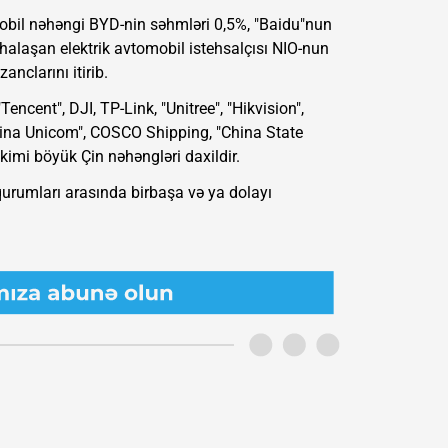
obil nəhəngi BYD-nin səhmləri 0,5%, "Baidu"nun
ahalaşan elektrik avtomobil istehsalçısı NIO-nun
nclarını itirib.
encent", DJI, TP-Link, "Unitree", "Hikvision",
hina Unicom", COSCO Shipping, "China State
kimi böyük Çin nəhəngləri daxildir.
 qurumları arasında birbaşa və ya dolayı