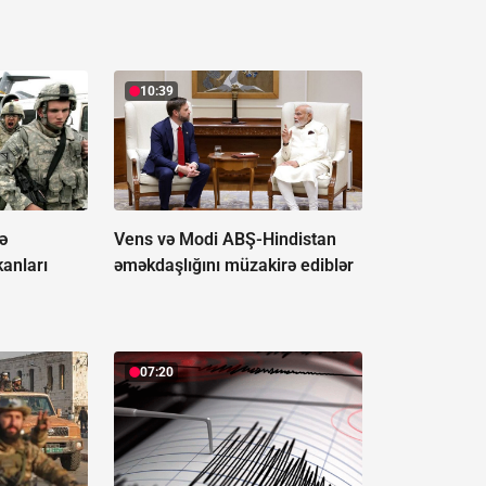
10:39
ə
Vens və Modi ABŞ-Hindistan
anları
əməkdaşlığını müzakirə ediblər
07:20