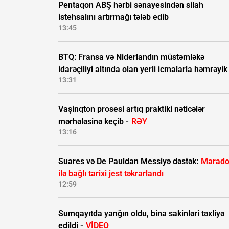
Pentaqon ABŞ hərbi sənayesindən silah
istehsalını artırmağı tələb edib
13:45
BTQ: Fransa və Niderlandın müstəmləkə
idarəçiliyi altında olan yerli icmalarla həmrəyik
13:31
Vaşinqton prosesi artıq praktiki nəticələr
mərhələsinə keçib -
RƏY
13:16
Suares və De Pauldan Messiyə dəstək:
Marad
ilə bağlı tarixi jest təkrarlandı
12:59
Sumqayıtda yanğın oldu, bina sakinləri təxliyə
edildi -
VİDEO