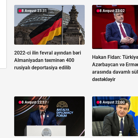
8 Avqust 23:31
8 Avqust 23:02
2022-ci ilin fevral ayından bəri
Hakan Fidan: Türkiy
Almaniyadan təxminən 400
Azərbaycan və Ermə
rusiyalı deportasiya edilib
arasında davamlı sü
dəstəkləyir
8 Avqust 22:17
8 Avqust 22:00