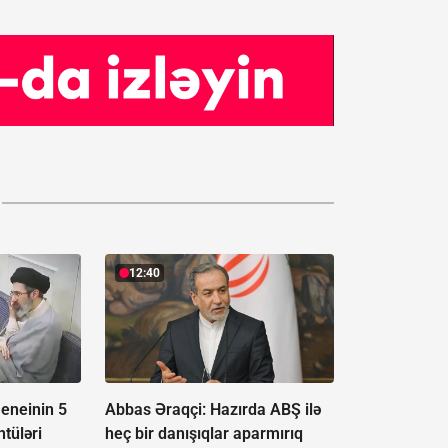
12:40
eneinin 5
Abbas Əraqçi: Hazırda ABŞ ilə
tüləri
heç bir danışıqlar aparmırıq