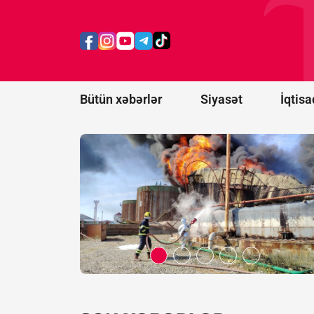
Bakının
Xətai
rayonunda
yanğın
başlayıb -
FOTO/VİDEO
Bütün xəbərlər
Siyasət
İqtisa