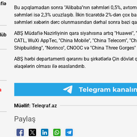
fiə
Bu açıqlamadan sonra "Alibaba"nın səhmləri 0,5%, avtom
səhmləri isə 2,3% ucuzlaşıb. İlkin ticarətdə 2%-dən çox b
səhmləri xəbərin dərc olunmasından dərhal sonra bəzi qaza
ABŞ Müdafiə Nazirliyinin qara siyahısına artıq "Huawei", "T
ölüb
CATL, WuXi AppTec, "China Mobile", "China Telecom", "C
Shipbuilding", "Norinco", CNOOC və "China Three Gorges" 
ABŞ hərbi departamenti qərarını bu şirkətlərlə Çin dövlət
əlaqələrin olması ilə əsaslandırıb.
a
Müəllif:
Teleqraf.az
Paylaş