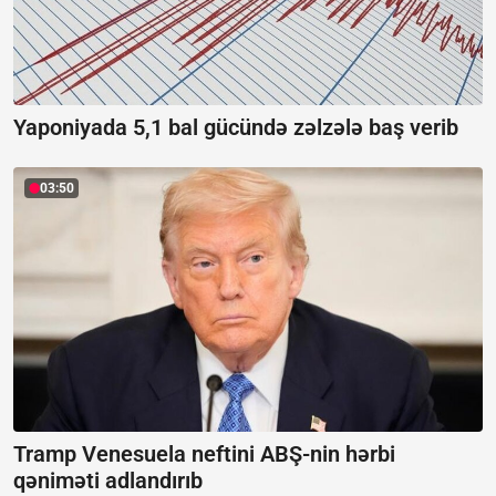
Yaponiyada 5,1 bal gücündə zəlzələ baş verib
03:50
Tramp Venesuela neftini ABŞ-nin hərbi
qəniməti adlandırıb