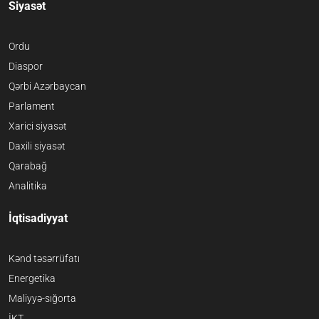
Siyasət
Ordu
Diaspor
Qərbi Azərbaycan
Parlament
Xarici siyasət
Daxili siyasət
Qarabağ
Analitika
İqtisadiyyat
Kənd təsərrüfatı
Energetika
Maliyyə-sığorta
İKT