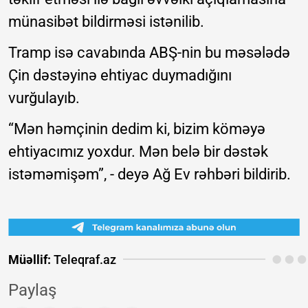
münasibət bildirməsi istənilib.
Tramp isə cavabında ABŞ-nin bu məsələdə
Çin dəstəyinə ehtiyac duymadığını
vurğulayıb.
“Mən həmçinin dedim ki, bizim köməyə
ehtiyacımız yoxdur. Mən belə bir dəstək
istəməmişəm”, - deyə Ağ Ev rəhbəri bildirib.
Müəllif:
Teleqraf.az
Paylaş