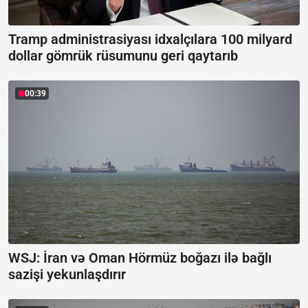
Tramp administrasiyası idxalçılara 100 milyard
dollar gömrük rüsumunu geri qaytarıb
00:39
WSJ: İran və Oman Hörmüz boğazı ilə bağlı
sazişi yekunlaşdırır