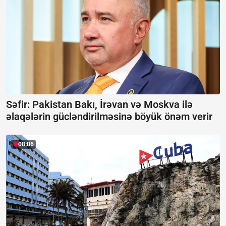
Səfir: Pakistan Bakı, İrəvan və Moskva ilə
əlaqələrin gücləndirilməsinə böyük önəm verir
08:06