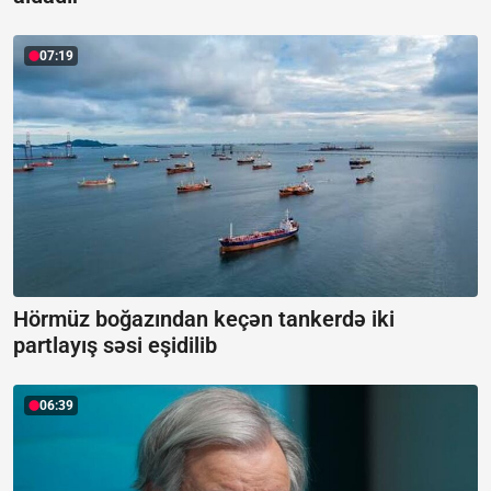
07:19
Hörmüz boğazından keçən tankerdə iki
partlayış səsi eşidilib
06:39