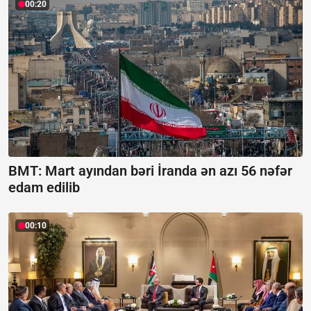
00:20
BMT: Mart ayından bəri İranda ən azı 56 nəfər
edam edilib
00:10