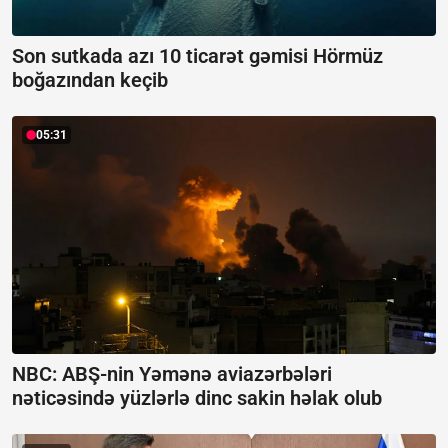
Son sutkada azı 10 ticarət gəmisi Hörmüz
boğazından keçib
05:31
NBC: ABŞ-nin Yəmənə aviazərbələri
nəticəsində yüzlərlə dinc sakin həlak olub