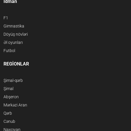
İdman
F1
Gimnastika
Döyüş növləri
Əl oyunları
Futbol
REGİONLAR
Şimal-qərb
Şimal
Abşeron
Mərkəzi Aran
Qərb
Cənub
Naxçıvan