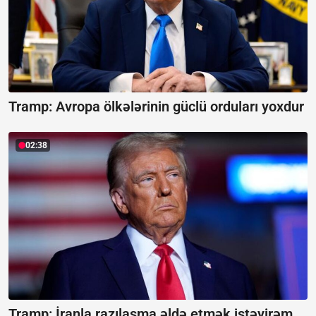
Tramp: Avropa ölkələrinin güclü orduları yoxdur
02:38
Tramp: İranla razılaşma əldə etmək istəyirəm