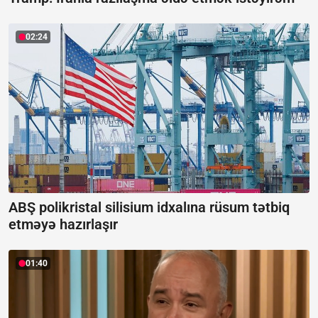
02:24
ABŞ polikristal silisium idxalına rüsum tətbiq
etməyə hazırlaşır
01:40