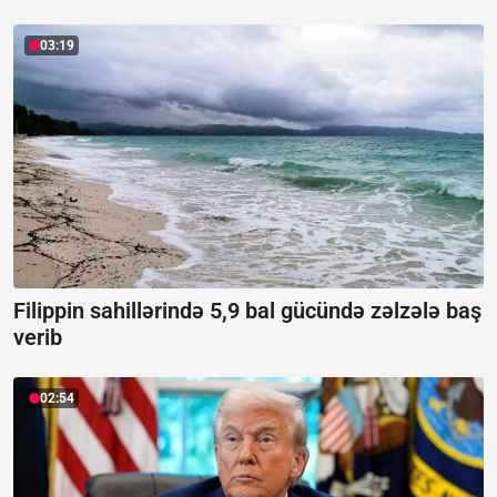
03:19
Filippin sahillərində 5,9 bal gücündə zəlzələ baş
verib
02:54