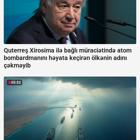
Quterreş Xirosima ilə bağlı müraciətində atom
bombardmanını həyata keçirən ölkənin adını
çəkməyib
05:52