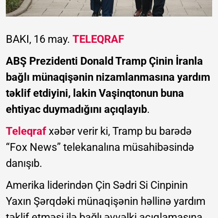
BAKI, 16 may.
TELEQRAF
ABŞ Prezidenti Donald Tramp Çinin İranla
bağlı münaqişənin nizamlanmasına yardım
təklif etdiyini, lakin Vaşinqtonun buna
ehtiyac duymadığını açıqlayıb
.
Teleqraf
xəbər verir ki, Tramp bu barədə
“Fox News” telekanalına müsahibəsində
danışıb.
Amerika liderindən Çin Sədri Si Cinpinin
Yaxın Şərqdəki münaqişənin həllinə yardım
təklif etməsi ilə bağlı əvvəlki açıqlamasına