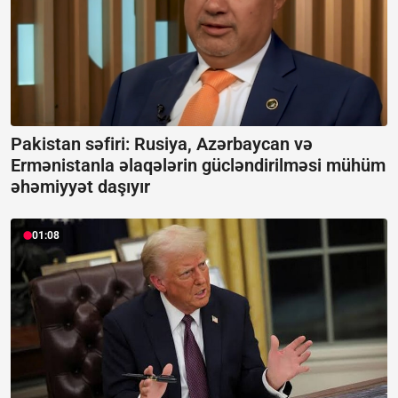
Pakistan səfiri: Rusiya, Azərbaycan və
Ermənistanla əlaqələrin gücləndirilməsi mühüm
əhəmiyyət daşıyır
01:08