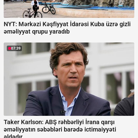
NYT: Mərkəzi Kəşfiyyat İdarəsi Kuba üzrə gizli
əməliyyat qrupu yaradıb
07:39
Taker Karlson: ABŞ rəhbərliyi İrana qarşı
əməliyyatın səbəbləri barədə ictimaiyyəti
aldadır