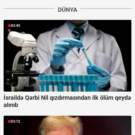
DÜNYA
03:45
İsraildə Qərbi Nil qızdırmasından ilk ölüm qeydə
alınıb
03:12