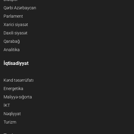
Qərbi Azərbaycan
Parlament
Xarici siyasət
Daxili siyasət
Qarabağ
Analitika
İqtisadiyyat
Kənd təsərrüfatı
Energetika
Maliyyə-sığorta
İKT
Nəqliyyat
Turizm