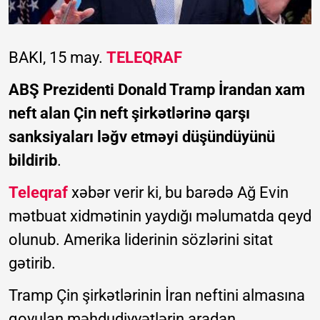
BAKI, 15 may.
TELEQRAF
ABŞ Prezidenti Donald Tramp İrandan xam
neft alan Çin neft şirkətlərinə qarşı
sanksiyaları ləğv etməyi düşündüyünü
bildirib
.
Teleqraf
xəbər verir ki, bu barədə Ağ Evin
mətbuat xidmətinin yaydığı məlumatda qeyd
olunub. Amerika liderinin sözlərini sitat
gətirib.
Tramp Çin şirkətlərinin İran neftini almasına
qoyulan məhdudiyyətlərin aradan