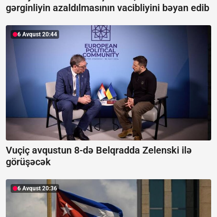
gərginliyin azaldılmasının vacibliyini bəyan edib
6 Avqust 20:44
Vuçiç avqustun 8-də Belqradda Zelenski ilə
görüşəcək
6 Avqust 20:36