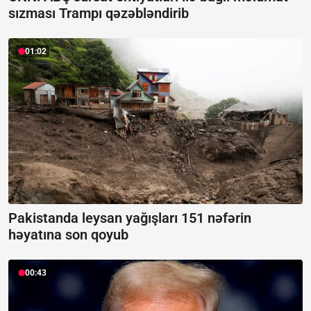
sızması Trampı qəzəbləndirib
01:02
Pakistanda leysan yağışları 151 nəfərin
həyatına son qoyub
00:43