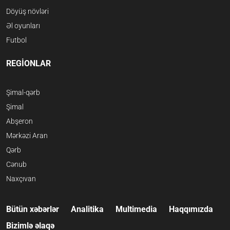
Döyüş növləri
Əl oyunları
Futbol
REGİONLAR
Şimal-qərb
Şimal
Abşeron
Mərkəzi Aran
Qərb
Cənub
Naxçıvan
Bütün xəbərlər
Analitika
Multimedia
Haqqımızda
Bizimlə əlaqə