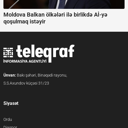
Moldova Balkan ölkələri ilə birlikdə Aİ-yə
qoşulmaq istəyir
Ünvan:
Bakı şəhəri, Binəqədi rayonu,
S.S.Axundov küçəsi 31/23
Siyasət
Ordu
Diaspor