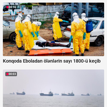
00:16
Konqoda Eboladan ölənlərin sayı 1800-ü keçib
00:03