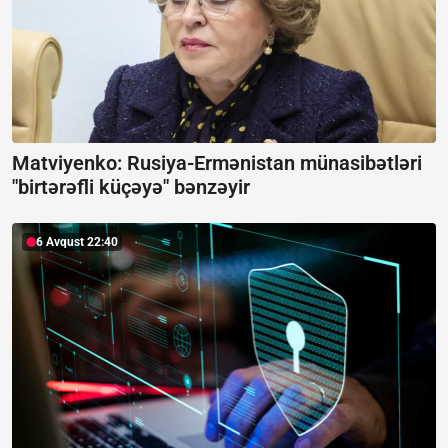
Matviyenko: Rusiya-Ermənistan münasibətləri
"birtərəfli küçəyə" bənzəyir
6 Avqust 22:40