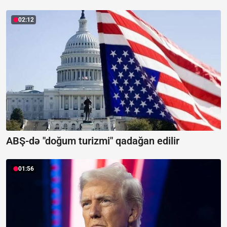
02:12
ABŞ-də "doğum turizmi" qadağan edilir
01:56