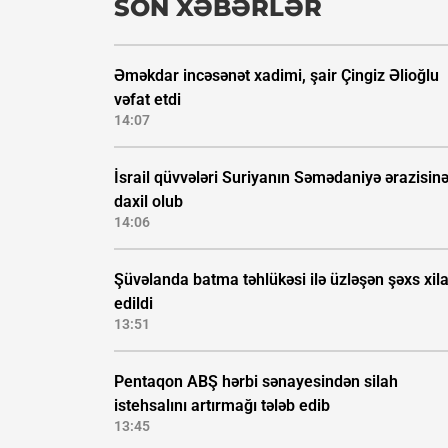
SON XƏBƏRLƏR
Əməkdar incəsənət xadimi, şair Çingiz Əlioğlu
vəfat etdi
14:07
İsrail qüvvələri Suriyanın Səmədaniyə ərazisin
daxil olub
14:06
Şüvəlanda batma təhlükəsi ilə üzləşən şəxs xil
edildi
13:51
Pentaqon ABŞ hərbi sənayesindən silah
istehsalını artırmağı tələb edib
13:45