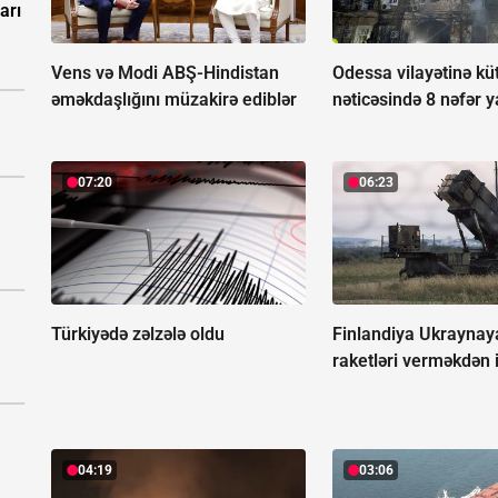
arı
Vens və Modi ABŞ-Hindistan
Odessa vilayətinə kü
əməkdaşlığını müzakirə ediblər
nəticəsində 8 nəfər y
07:20
06:23
Türkiyədə zəlzələ oldu
Finlandiya Ukraynaya
raketləri verməkdən 
04:19
03:06