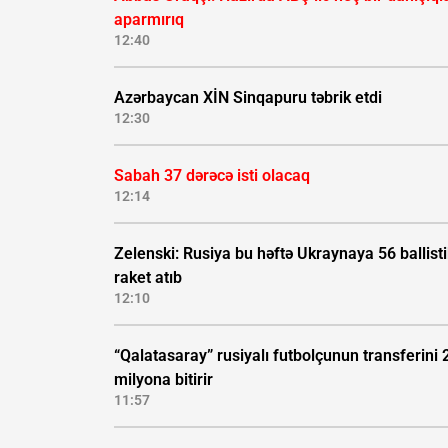
aparmırıq
12:40
Azərbaycan XİN Sinqapuru təbrik etdi
12:30
Sabah 37 dərəcə isti olacaq
12:14
Zelenski: Rusiya bu həftə Ukraynaya 56 ballisti
raket atıb
12:10
“Qalatasaray” rusiyalı futbolçunun transferini 
milyona bitirir
11:57