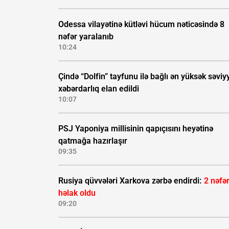
Odessa vilayətinə kütləvi hücum nəticəsində 8
nəfər yaralanıb
10:24
Çində “Dolfin” tayfunu ilə bağlı ən yüksək səviyy
xəbərdarlıq elan edildi
10:07
PSJ Yaponiya millisinin qapıçısını heyətinə
qatmağa hazırlaşır
09:35
Rusiya qüvvələri Xarkova zərbə endirdi:
2 nəfə
həlak oldu
09:20