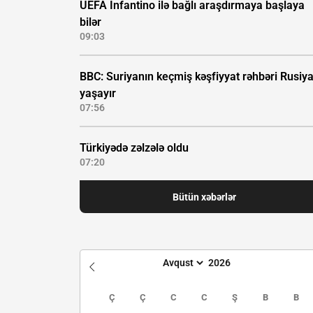
UEFA İnfantino ilə bağlı araşdırmaya başlaya
bilər
09:03
BBC: Suriyanın keçmiş kəşfiyyat rəhbəri Rusiy
yaşayır
07:56
Türkiyədə zəlzələ oldu
07:20
Bütün xəbərlər
Ç
Ç
C
C
Ş
B
B