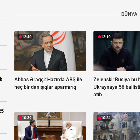
DÜNYA
12:40
12:10
k
Abbas Əraqçi: Hazırda ABŞ ilə
Zelenski: Rusiya bu 
heç bir danışıqlar aparmırıq
Ukraynaya 56 ballist
atıb
25
10:39
10:24