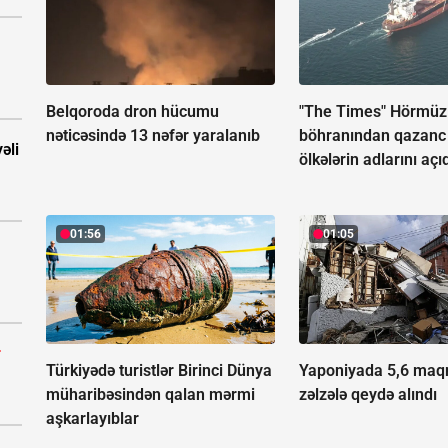
Belqoroda dron hücumu
"The Times" Hörmüz
nəticəsində 13 nəfər yaralanıb
böhranından qazanc 
əli
ölkələrin adlarını açı
01:56
01:05
r
Türkiyədə turistlər Birinci Dünya
Yaponiyada 5,6 maqn
müharibəsindən qalan mərmi
zəlzələ qeydə alındı
aşkarlayıblar