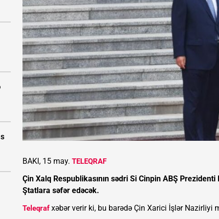
ə
as
BAKI, 15 may.
TELEQRAF
Çin Xalq Respublikasının sədri Si Cinpin ABŞ Prezidenti
Ştatlara səfər edəcək.
xəbər verir ki, bu barədə Çin Xarici İşlər Nazirliyi
Teleqraf