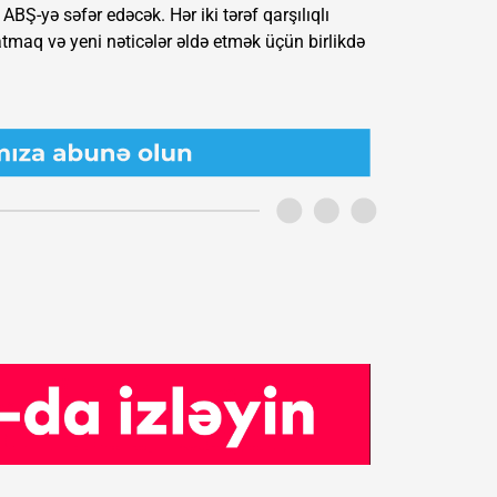
ABŞ-yə səfər edəcək. Hər iki tərəf qarşılıqlı
ratmaq və yeni nəticələr əldə etmək üçün birlikdə