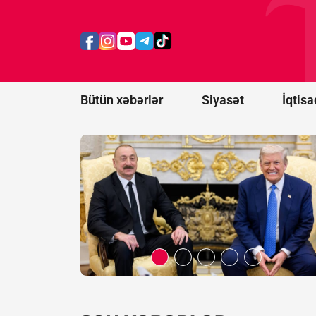
prosesi
artıq
praktiki
nəticələr
mərhələsinə
keçib -
RƏY
Bütün xəbərlər
Siyasət
İqtisa