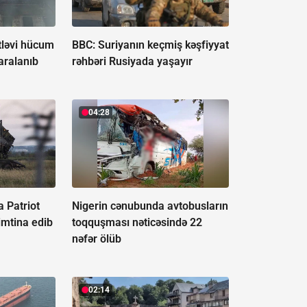
tləvi hücum
BBC: Suriyanın keçmiş kəşfiyyat
aralanıb
rəhbəri Rusiyada yaşayır
04:28
 Patriot
Nigerin cənubunda avtobusların
imtina edib
toqquşması nəticəsində 22
nəfər ölüb
02:14