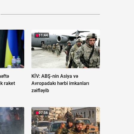
11:44
həftə
KİV: ABŞ-nin Asiya və
ik raket
Avropadakı hərbi imkanları
zəifləyib
07:56