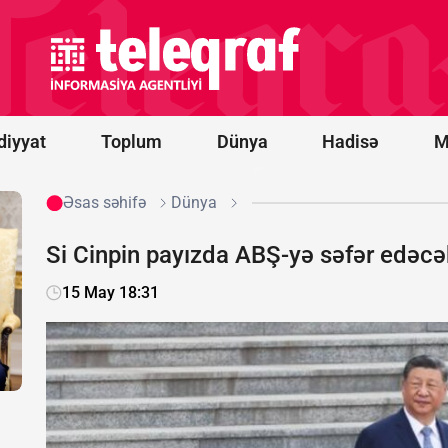
Vens və Modi
ABŞ-
Hindistan
əməkdaşlığını
müzakirə
ediblər
diyyat
Toplum
Dünya
Hadisə
M
Əsas səhifə
Dünya
Si Cinpin payızda ABŞ-yə səfər edəcə
15 May 18:31