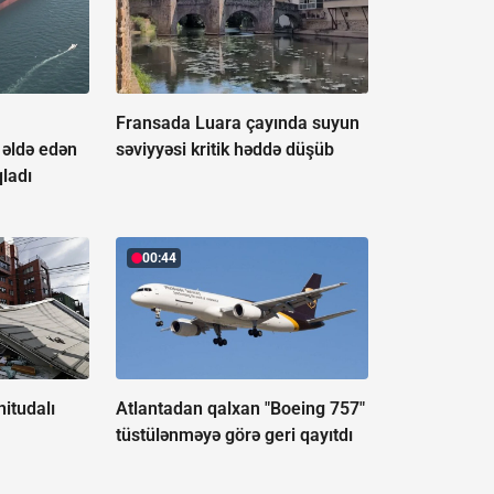
Fransada Luara çayında suyun
əldə edən
səviyyəsi kritik həddə düşüb
qladı
00:44
itudalı
Atlantadan qalxan "Boeing 757"
tüstülənməyə görə geri qayıtdı