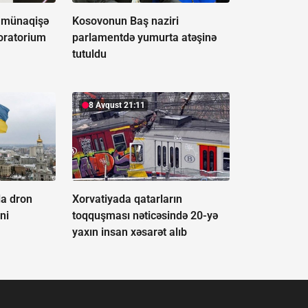
ı münaqişə
Kosovonun Baş naziri
moratorium
parlamentdə yumurta atəşinə
tutuldu
8 Avqust 21:11
la dron
Xorvatiyada qatarların
ni
toqquşması nəticəsində 20-yə
yaxın insan xəsarət alıb