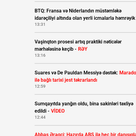
BTQ: Fransa və Niderlandın müstəmləkə
idarəçiliyi altında olan yerli icmalarla həmrəyik
13:31
Vaşinqton prosesi artıq praktiki nəticələr
mərhələsinə keçib -
RƏY
13:16
Suares və De Pauldan Messiyə dəstək:
Marad
ilə bağlı tarixi jest təkrarlandı
12:59
Sumqayıtda yanğın oldu, bina sakinləri təxliyə
edildi -
VİDEO
12:44
Abbas Əraqçi: Hazırda ABŞ ilə heç bir danışıql