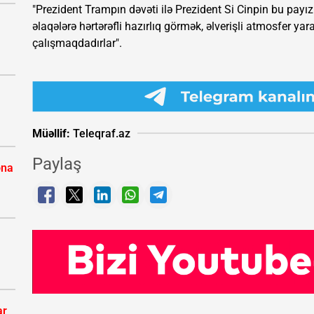
"Prezident Trampın dəvəti ilə Prezident Si Cinpin bu payız 
əlaqələrə hərtərəfli hazırlıq görmək, əlverişli atmosfer ya
çalışmaqdadırlar".
Müəllif:
Teleqraf.az
Paylaş
ona
ar