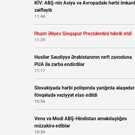
KİV: ABŞ-nin Asiya və Avropadakı hərbi imkanl
zəifləyib
11:44
İlham Əliyev Sinqapur Prezidentini təbrik etdi
11:25
Husilər Səudiyyə Ərəbistanının neft zavoduna
PUA ilə zərbə endirdilər
11:17
Slovakiyada hərbi poliqonda yanğınla əlaqədar
fövqəladə vəziyyət elan edildi
10:56
Vens və Modi ABŞ-Hindistan əməkdaşlığını
müzakirə ediblər
10:39