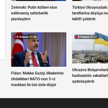
Zelenski: Putin kütləvi elan
Türkiyə Ukraynadak
edilməmiş səfərbərlik
tərəflərinə döyüşə 
planlaşdırır
təklifi çatdırıb
8 Avqust 21:38
8 Avqust 21:27
Ukrayna Bolqarıstan
Fidan: Məkkə Sazişi ölkələrinin
hadisəsinin səbəbləri
öhdəlikləri NATO-nun 5-ci
aydınlaşdırıb
maddəsi ilə üst-üstə düşür