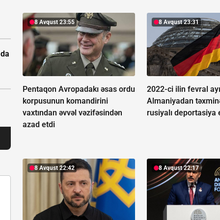
8 Avqust 23:55
8 Avqust 23:31
ada
Pentaqon Avropadakı əsas ordu
2022-ci ilin fevral a
korpusunun komandirini
Almaniyadan təxmin
vaxtından əvvəl vəzifəsindən
rusiyalı deportasiya 
azad etdi
8 Avqust 22:42
8 Avqust 22:17