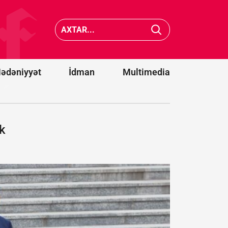
cənubunda
Belqoro
avtobusların
dron
toqquşması
hücumu
nəticəsində
nəticəsi
22 nəfər
13 nəfər
ölüb
yaralanı
ədəniyyət
İdman
Multimedia
k