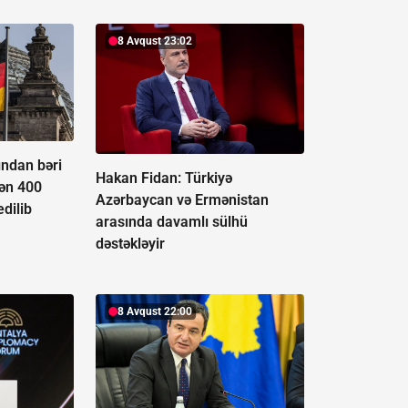
8 Avqust 23:02
yından bəri
Hakan Fidan: Türkiyə
ən 400
Azərbaycan və Ermənistan
edilib
arasında davamlı sülhü
dəstəkləyir
8 Avqust 22:00