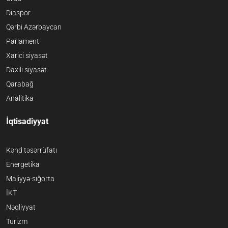
Diaspor
Qərbi Azərbaycan
Parlament
Xarici siyasət
Daxili siyasət
Qarabağ
Analitika
İqtisadiyyat
Kənd təsərrüfatı
Energetika
Maliyyə-sığorta
İKT
Nəqliyyat
Turizm