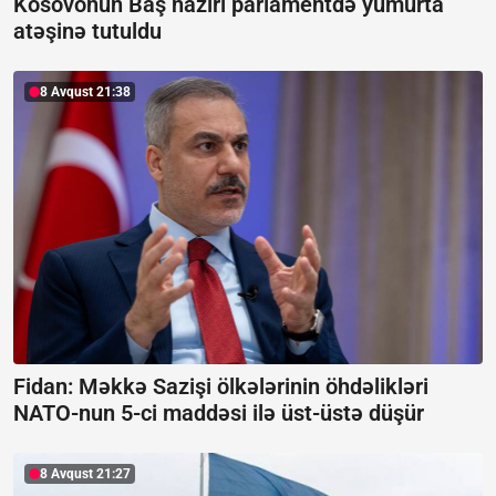
Kosovonun Baş naziri parlamentdə yumurta
atəşinə tutuldu
8 Avqust 21:38
Fidan: Məkkə Sazişi ölkələrinin öhdəlikləri
NATO-nun 5-ci maddəsi ilə üst-üstə düşür
8 Avqust 21:27