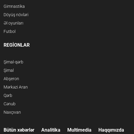
Gimnastika
Döyüş növləri
Əl oyunları
Futbol
REGİONLAR
Şimal-qərb
Şimal
Abşeron
Mərkəzi Aran
Qərb
Cənub
Naxçıvan
Bütün xəbərlər
Analitika
Multimedia
Haqqımızda