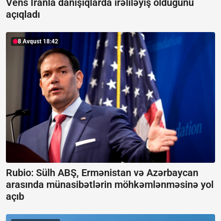
Vens İranla danışıqlarda irəliləyiş olduğunu
açıqladı
8 Avqust 18:42
Rubio: Sülh ABŞ, Ermənistan və Azərbaycan
arasında münasibətlərin möhkəmlənməsinə yol
açıb