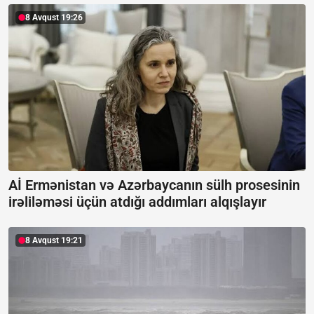
8 Avqust 19:26
Aİ Ermənistan və Azərbaycanın sülh prosesinin
irəliləməsi üçün atdığı addımları alqışlayır
8 Avqust 19:21