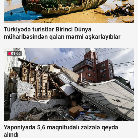
Türkiyədə turistlər Birinci Dünya
müharibəsindən qalan mərmi aşkarlayıblar
01:05
Yaponiyada 5,6 maqnitudalı zəlzələ qeydə
alındı