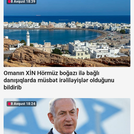
8 Avqust 18:39
Omanın XİN Hörmüz boğazı ilə bağlı
danışıqlarda müsbət irəliləyişlər olduğunu
bildirib
8 Avqust 18:24