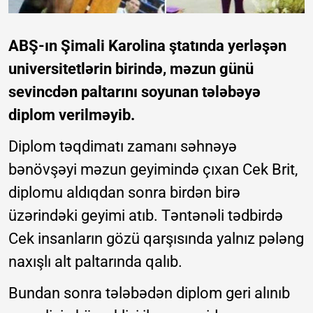
ABŞ-ın Şimali Karolina ştatında yerləşən
universitetlərin birində, məzun günü
sevincdən paltarını soyunan tələbəyə
diplom verilməyib.
Diplom təqdimatı zamanı səhnəyə
bənövşəyi məzun geyimində çıxan Cek Brit,
diplomu aldıqdan sonra birdən birə
üzərindəki geyimi atıb. Təntənəli tədbirdə
Cek insanların gözü qarşısında yalnız pələng
naxışlı alt paltarında qalıb.
Bundan sonra tələbədən diplom geri alınıb