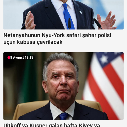
Netanyahunun Nyu-York səfəri şəhər polisi
üçün kabusa çevriləcək
8 Avqust 18:13
Uitkoff və Kuşner gələn həftə Kiyev və