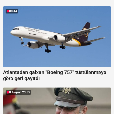
00:44
Atlantadan qalxan "Boeing 757" tüstülənməyə
görə geri qayıtdı
8 Avqust 23:55