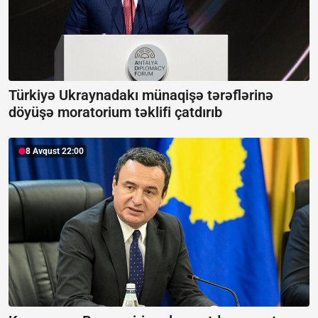
Türkiyə Ukraynadakı münaqişə tərəflərinə
döyüşə moratorium təklifi çatdırıb
8 Avqust 22:00