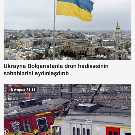
Ukrayna Bolqarıstanla dron hadisəsinin
səbəblərini aydınlaşdırıb
8 Avqust 21:11