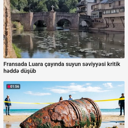
Fransada Luara çayında suyun səviyyəsi kritik
həddə düşüb
01:56