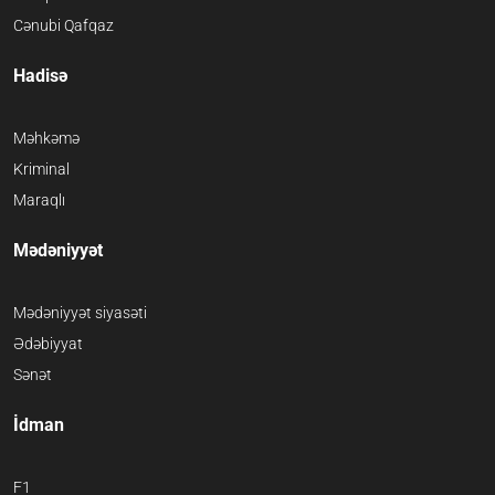
Cənubi Qafqaz
Hadisə
Məhkəmə
Kriminal
Maraqlı
Mədəniyyət
Mədəniyyət siyasəti
Ədəbiyyat
Sənət
İdman
F1