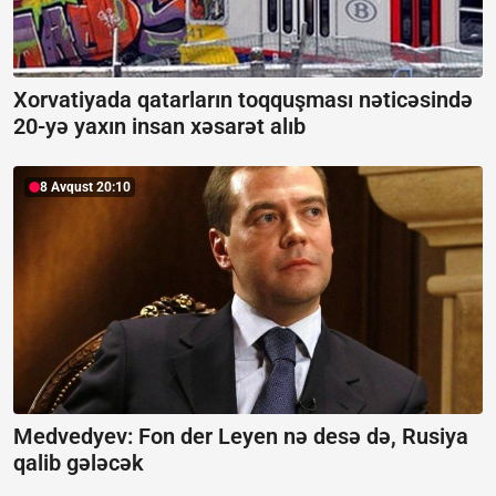
Xorvatiyada qatarların toqquşması nəticəsində
20-yə yaxın insan xəsarət alıb
8 Avqust 20:10
Medvedyev: Fon der Leyen nə desə də, Rusiya
qalib gələcək