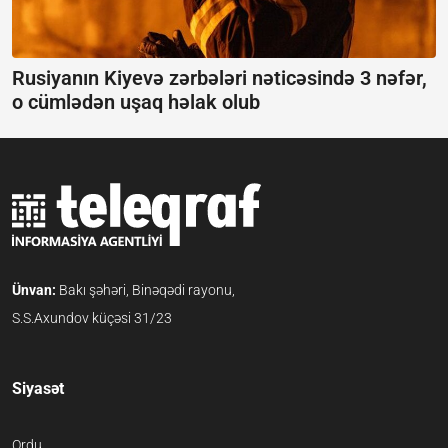
Rusiyanın Kiyevə zərbələri nəticəsində 3 nəfər,
o cümlədən uşaq həlak olub
Ünvan:
Bakı şəhəri, Binəqədi rayonu,
S.S.Axundov küçəsi 31/23
Siyasət
Ordu