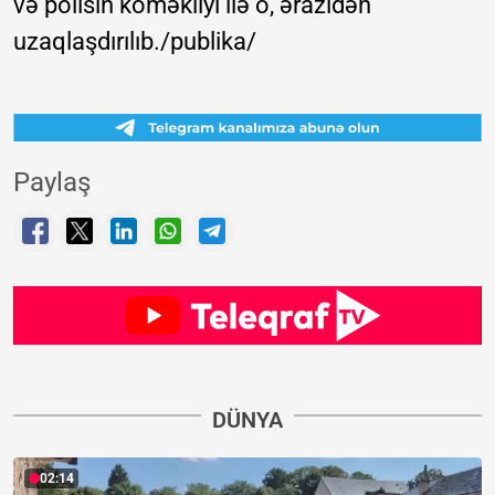
və polisin köməkliyi ilə o, ərazidən
uzaqlaşdırılıb./publika/
Paylaş
DÜNYA
02:14