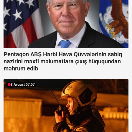
Pentaqon ABŞ Hərbi Hava Qüvvələrinin sabiq
nazirini məxfi məlumatlara çıxış hüququndan
məhrum edib
8 Avqust 07:07