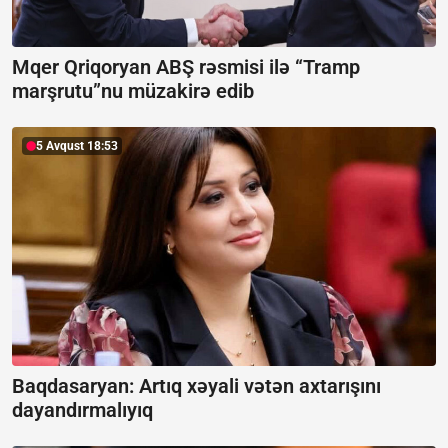
Mqer Qriqoryan ABŞ rəsmisi ilə “Tramp
marşrutu”nu müzakirə edib
5 Avqust 18:53
Baqdasaryan:
Artıq xəyali vətən axtarışını
dayandırmalıyıq