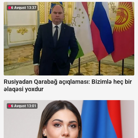
6 Avqust 13:37
Rusiyadan Qarabağ açıqlaması:
Bizimlə heç bir
əlaqəsi yoxdur
6 Avqust 13:01