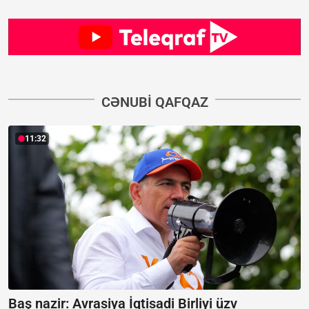
CƏNUBI QAFQAZ
11:32
Baş nazir: Avrasiya İqtisadi Birliyi üzv