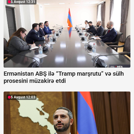
5 Avqust 12:31
Ermənistan ABŞ ilə “Tramp marşrutu” və sülh
prosesini müzakirə etdi
5 Avqust 12:03