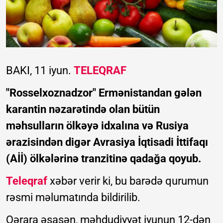
BAKI, 11 iyun.
TELEQRAF
"Rosselxoznadzor" Ermənistandan gələn
karantin nəzarətində olan bütün
məhsulların ölkəyə idxalına və Rusiya
ərazisindən digər Avrasiya İqtisadi İttifaqı
(Aİİ) ölkələrinə tranzitinə qadağa qoyub.
Teleqraf
xəbər verir ki, bu barədə qurumun
rəsmi məlumatında bildirilib.
Qərara əsasən, məhdudiyyət iyunun 12-dən