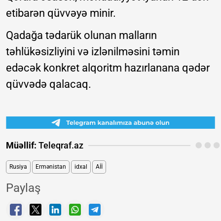
etibarən qüvvəyə minir.
Qadağa tədarük olunan malların
təhlükəsizliyini və izlənilməsini təmin
edəcək konkret alqoritm hazırlanana qədər
qüvvədə qalacaq.
Müəllif:
Teleqraf.az
Rusiya
Ermənistan
idxal
Aİİ
Paylaş