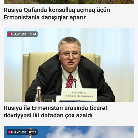
Rusiya Qafanda konsulluq açmaq üçün
Ermənistanla danışıqlar aparır
6 Avqust 11:34
Rusiya ilə Ermənistan arasında ticarət
dövriyyəsi iki dəfədən çox azaldı
6 Avqust 10:27