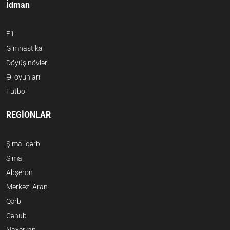
İdman
F1
Gimnastika
Döyüş növləri
Əl oyunları
Futbol
REGİONLAR
Şimal-qərb
Şimal
Abşeron
Mərkəzi Aran
Qərb
Cənub