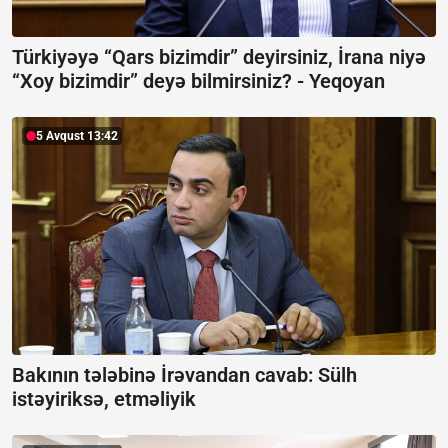
Türkiyəyə “Qars bizimdir” deyirsiniz, İrana niyə
“Xoy bizimdir” deyə bilmirsiniz? -
Yeqoyan
5 Avqust 13:42
Bakının tələbinə İrəvandan cavab:
Sülh
istəyiriksə, etməliyik