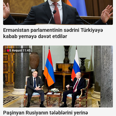
Ermənistan parlamentinin sədrini Türkiyəyə
kabab yeməyə dəvət etdilər
5 Avqust 11:45
Paşinyan Rusiyanın tələblərini yerinə