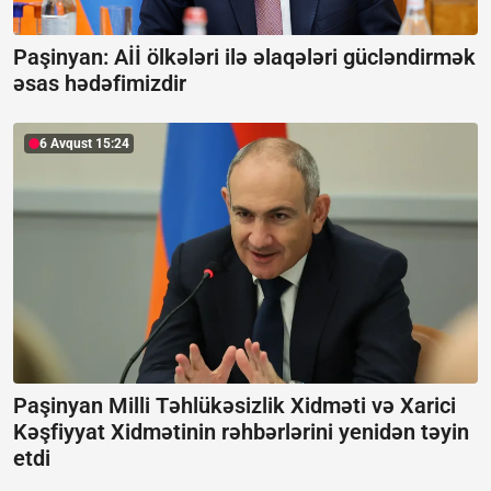
Paşinyan: Aİİ ölkələri ilə əlaqələri gücləndirmək
əsas hədəfimizdir
6 Avqust 15:24
Paşinyan Milli Təhlükəsizlik Xidməti və Xarici
Kəşfiyyat Xidmətinin rəhbərlərini yenidən təyin
etdi