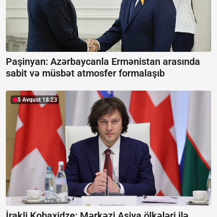
Paşinyan: Azərbaycanla Ermənistan arasında
sabit və müsbət atmosfer formalaşıb
5 Avqust 18:23
İrakli Kobaxidze: Mərkəzi Asiya ölkələri ilə