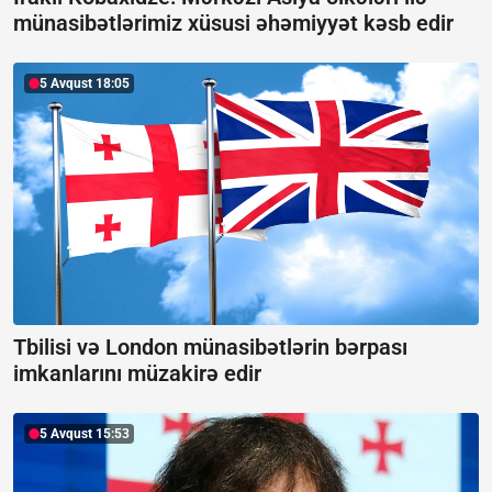
münasibətlərimiz xüsusi əhəmiyyət kəsb edir
5 Avqust 18:05
Tbilisi və London münasibətlərin bərpası
imkanlarını müzakirə edir
5 Avqust 15:53