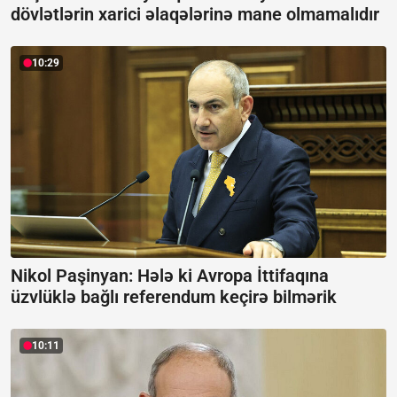
dövlətlərin xarici əlaqələrinə mane olmamalıdır
10:29
Nikol Paşinyan: Hələ ki Avropa İttifaqına
üzvlüklə bağlı referendum keçirə bilmərik
10:11