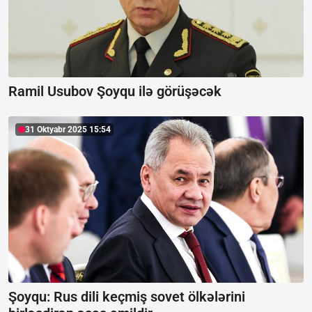
Ramil Usubov Şoyqu ilə görüşəcək
31 Oktyabr 2025 15:54
Şoyqu:
Rus dili keçmiş sovet ölkələrini