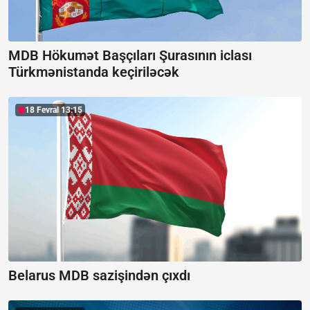
MDB Hökumət Başçıları Şurasının iclası
Türkmənistanda keçiriləcək
18 Fevral 13:15
Belarus MDB sazişindən çıxdı