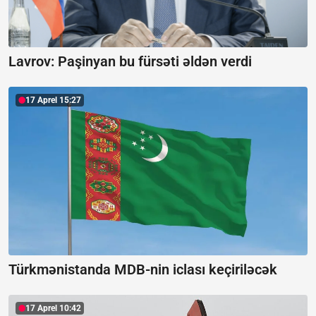
Lavrov:
Paşinyan bu fürsəti əldən verdi
17 Aprel 15:27
Türkmənistanda MDB-nin iclası keçiriləcək
17 Aprel 10:42