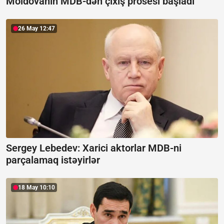
Moldovanın MDB-dən çıxış prosesi başladı
26 May 12:47
Sergey Lebedev:
Xarici aktorlar MDB-ni
parçalamaq istəyirlər
18 May 10:10