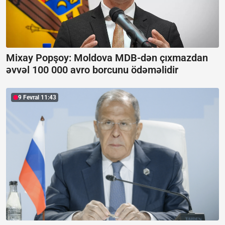
Mixay Popşoy:
Moldova MDB-dən çıxmazdan
əvvəl 100 000 avro borcunu ödəməlidir
9 Fevral 11:43