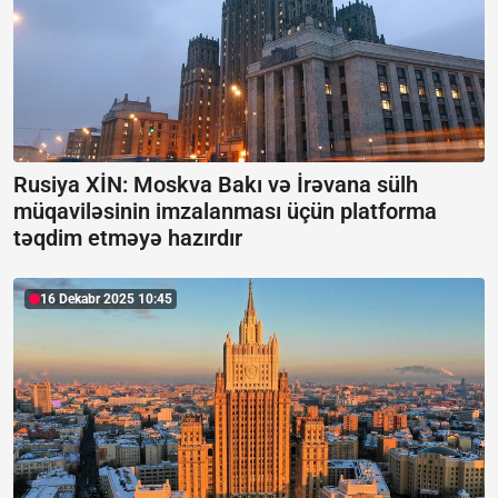
Rusiya XİN: Moskva Bakı və İrəvana sülh
müqaviləsinin imzalanması üçün platforma
təqdim etməyə hazırdır
16 Dekabr 2025 10:45