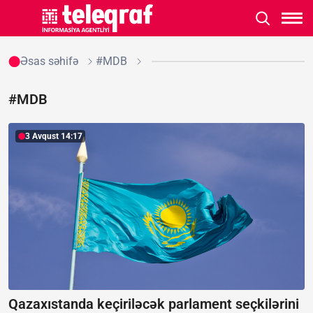
Əsas səhifə
#MDB
#MDB
3 Avqust 14:17
Qazaxıstanda keçiriləcək parlament seçkilərini