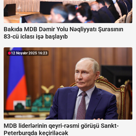
Bakıda MDB Dəmir Yolu Nəqliyyatı Şurasının
83-cü iclası işə başlayıb
12 Noyabr 2025 16:23
MDB liderlərinin qeyri-rəsmi görüşü Sankt-
Peterburqda keçiriləcək