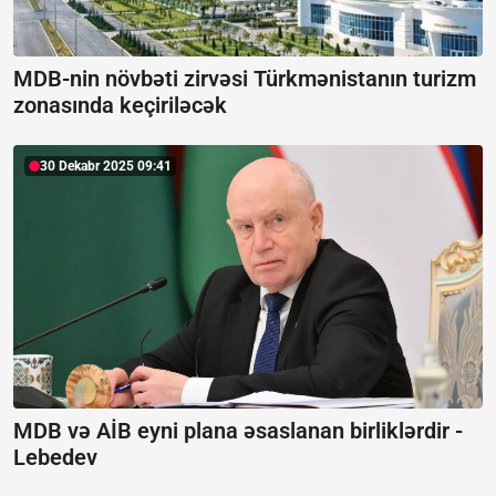
MDB-nin növbəti zirvəsi Türkmənistanın turizm
zonasında keçiriləcək
30 Dekabr 2025 09:41
MDB və AİB eyni plana əsaslanan birliklərdir -
Lebedev