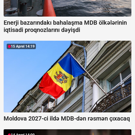
Enerji bazarındakı bahalaşma MDB ölkələrinin
iqtisadi proqnozlarını dəyişdi
15 Aprel 14:19
Moldova 2027-ci ildə MDB-dən rəsmən çıxacaq