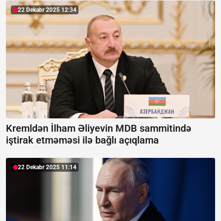
22 Dekabr 2025 12:34
Kremldən İlham Əliyevin MDB sammitində
iştirak etməməsi ilə bağlı açıqlama
22 Dekabr 2025 11:14