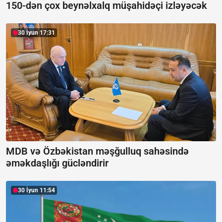
150-dən çox beynəlxalq müşahidəçi izləyəcək
30 İyun 17:31
MDB və Özbəkistan məşğulluq sahəsində
əməkdaşlığı gücləndirir
30 İyun 11:54