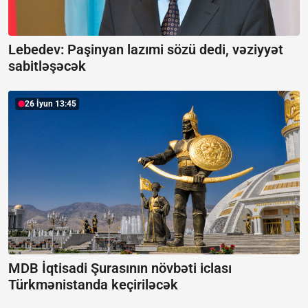
Lebedev:
Paşinyan lazımi sözü dedi, vəziyyət
sabitləşəcək
26 İyun 13:45
MDB İqtisadi Şurasının növbəti iclası
Türkmənistanda keçiriləcək