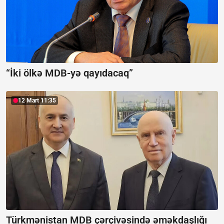
“İki ölkə MDB-yə qayıdacaq”
12 Mart 11:35
Türkmənistan MDB çərçivəsində əməkdaşlığı