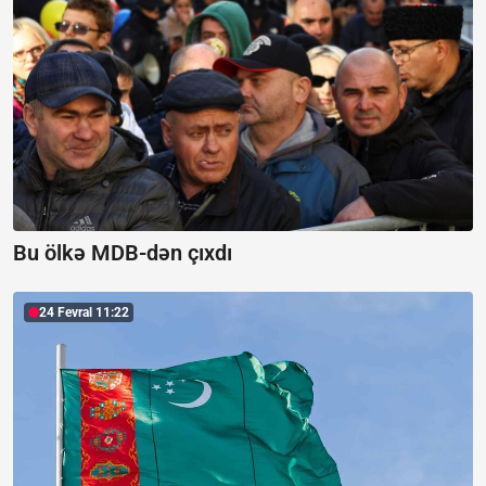
Bu ölkə MDB-dən çıxdı
24 Fevral 11:22