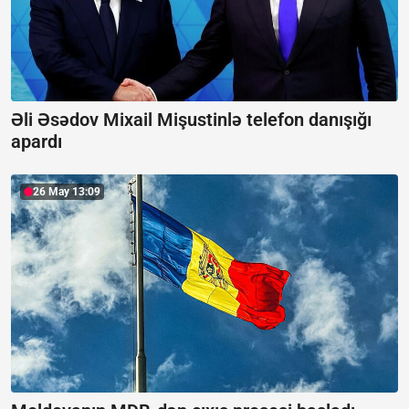
Əli Əsədov Mixail Mişustinlə telefon danışığı
apardı
26 May 13:09