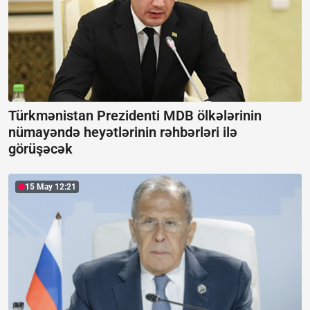
Türkmənistan Prezidenti MDB ölkələrinin
nümayəndə heyətlərinin rəhbərləri ilə
görüşəcək
15 May 12:21