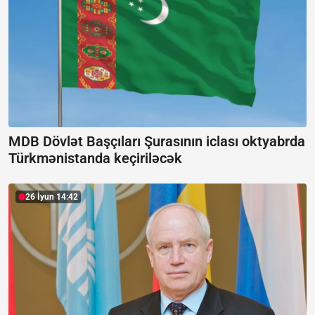
MDB Dövlət Başçıları Şurasının iclası oktyabrda
Türkmənistanda keçiriləcək
26 İyun 14:42