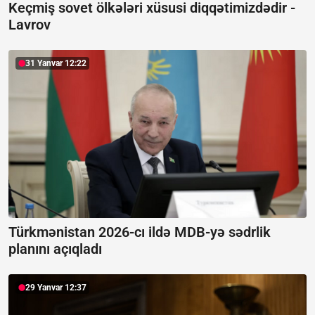
Keçmiş sovet ölkələri xüsusi diqqətimizdədir -
Lavrov
31 Yanvar 12:22
Türkmənistan 2026-cı ildə MDB-yə sədrlik
planını açıqladı
29 Yanvar 12:37