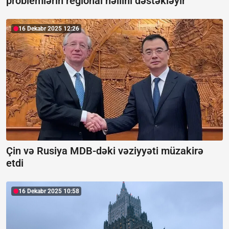
problemlərin regional həllini dəstəkləyir
16 Dekabr 2025 12:26
Çin və Rusiya MDB-dəki vəziyyəti müzakirə
etdi
16 Dekabr 2025 10:58