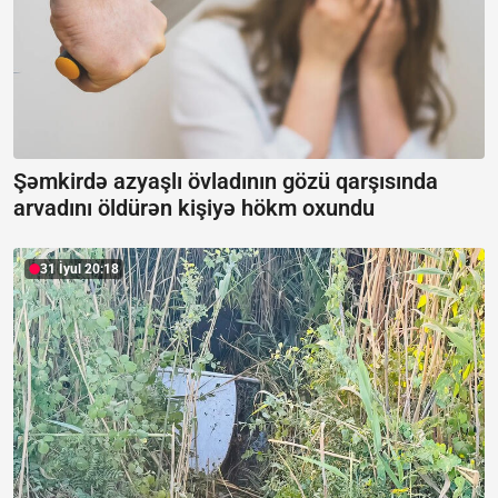
Şəmkirdə azyaşlı övladının gözü qarşısında
arvadını öldürən kişiyə hökm oxundu
31 İyul 20:18