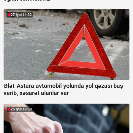
27 İyul 11:32
Ələt-Astara avtomobil yolunda yol qəzası baş
verib, xəsarət alanlar var
25 İyul 19:00