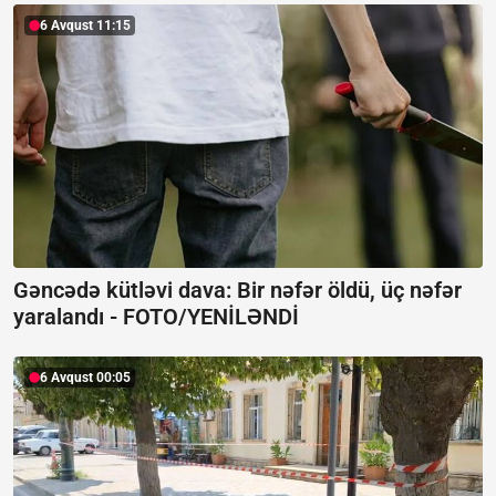
6 Avqust 11:15
Gəncədə kütləvi dava: Bir nəfər öldü, üç nəfər
yaralandı -
FOTO/YENİLƏNDİ
6 Avqust 00:05