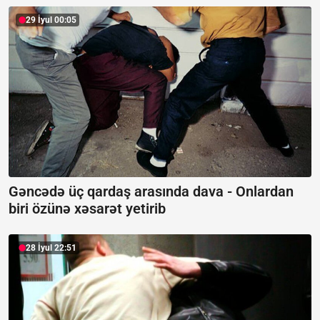
29 İyul 00:05
Gəncədə üç qardaş arasında dava -
Onlardan
biri özünə xəsarət yetirib
28 İyul 22:51