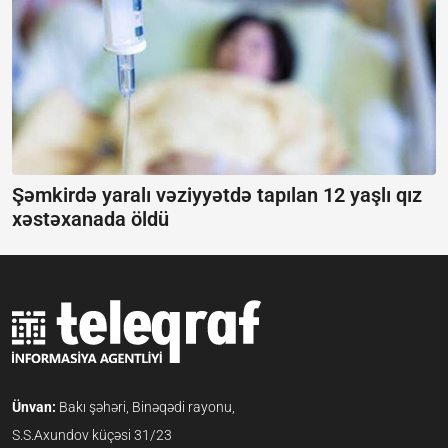
Şəmkirdə yaralı vəziyyətdə tapılan 12 yaşlı qız
xəstəxanada öldü
Ünvan:
Bakı şəhəri, Binəqədi rayonu,
S.S.Axundov küçəsi 31/23