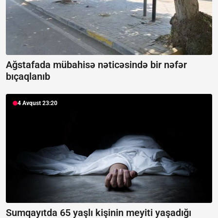
Ağstafada mübahisə nəticəsində bir nəfər
bıçaqlanıb
4 Avqust 23:20
Sumqayıtda 65 yaşlı kişinin meyiti yaşadığı