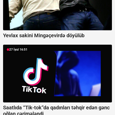
Yevlax sakini Mingəçevirdə döyülüb
27 İyul 16:51
Saatlıda “Tik-tok”da qadınları təhqir edən gənc
oğlan cərimələndi