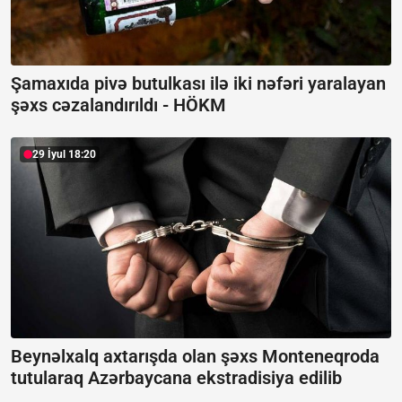
Şamaxıda pivə butulkası ilə iki nəfəri yaralayan
şəxs cəzalandırıldı -
HÖKM
29 İyul 18:20
Beynəlxalq axtarışda olan şəxs Monteneqroda
tutularaq Azərbaycana ekstradisiya edilib