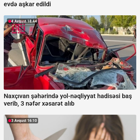
evdə aşkar edildi
4 Avqust 18:44
Naxçıvan şəhərində yol-nəqliyyat hadisəsi baş
verib, 3 nəfər xəsarət alıb
3 Avqust 16:10