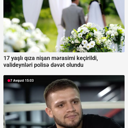
17 yaşlı qıza nişan mərasimi keçirildi,
valideynləri polisə dəvət olundu
7 Avqust 15:03