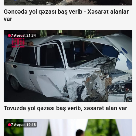
Gəncədə yol qəzası baş verib -
Xəsarət alanlar
var
7 Avqust 21:34
Tovuzda yol qəzası baş verib, xəsarət alan var
7 Avqust 19:18