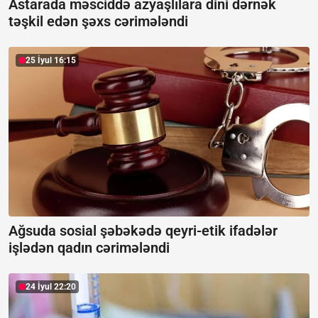
Astarada məsciddə azyaşlılara dini dərnək
təşkil edən şəxs cərimələndi
25 İyul 16:15
Ağsuda sosial şəbəkədə qeyri-etik ifadələr
işlədən qadın cərimələndi
24 İyul 22:20