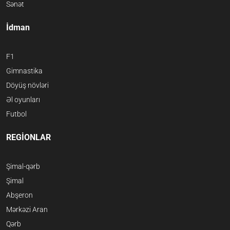
Sənət
İdman
F1
Gimnastika
Döyüş növləri
Əl oyunları
Futbol
REGİONLAR
Şimal-qərb
Şimal
Abşeron
Mərkəzi Aran
Qərb