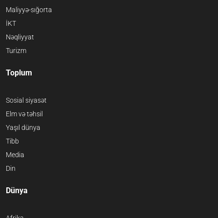
Maliyyə-sığorta
İKT
Nəqliyyat
Turizm
Toplum
Sosial siyasət
Elm və təhsil
Yaşıl dünya
Tibb
Media
Din
Dünya
Afrika