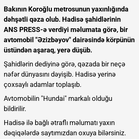
Bakının Koroğlu metrosunun yaxınlığında
dəhşətli qəza olub. Hadisə şahidlərinin
ANS PRESS-ə verdiyi məlumata görə, bir
avtomobil "Əzizbəyov" dairəsində körpünün
üstündən aşaraq, yerə düşüb.
Şahidlərin dediyinə görə, qəzada bir neçə
nəfər dünyasını dəyişib. Hadisə yerinə
çoxsaylı adamlar toplaşıb.
Avtomobilin "Hundai" markalı olduğu
bildirilir.
Hadisə ilə bağlı ətraflı məlumatı yaxın
dəqiqələrdə saytımızdan oxuya bilərsiniz.