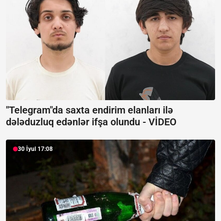
"Telegram"da saxta endirim elanları ilə
dələduzluq edənlər ifşa olundu -
VİDEO
30 İyul 17:08