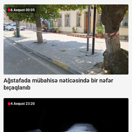
6 Avqust 00:05
Ağstafada mübahisə nəticəsində bir nəfər
bıçaqlanıb
4 Avqust 23:20