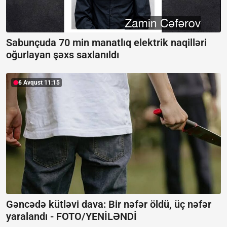
Sabunçuda 70 min manatlıq elektrik naqilləri
oğurlayan şəxs saxlanıldı
6 Avqust 11:15
Gəncədə kütləvi dava: Bir nəfər öldü, üç nəfər
yaralandı -
FOTO/YENİLƏNDİ