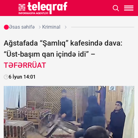
Əsas səhifə
Kriminal
Ağstafada “Şamlıq” kafesində dava:
“Üst-başım qan içində idi” –
TƏFƏRRÜAT
6 İyun 14:01