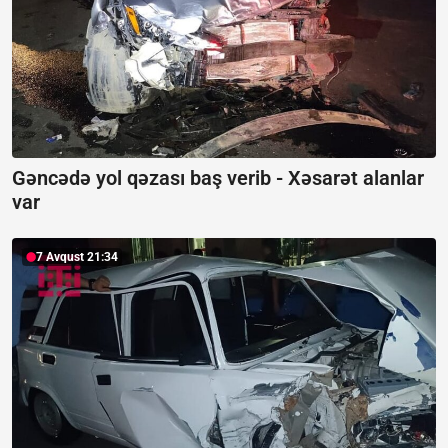
Gəncədə yol qəzası baş verib -
Xəsarət alanlar
var
7 Avqust 21:34