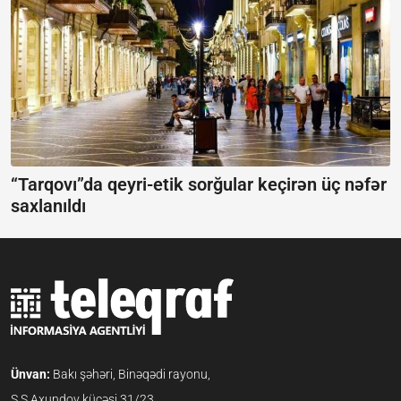
“Tarqovı”da qeyri-etik sorğular keçirən üç nəfər
saxlanıldı
Ünvan:
Bakı şəhəri, Binəqədi rayonu,
S.S.Axundov küçəsi 31/23