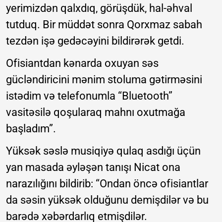
yerimizdən qalxdıq, görüşdük, hal-əhval
tutduq. Bir müddət sonra Qorxmaz sabah
tezdən işə gedəcəyini bildirərək getdi.
Ofisiantdan kənarda oxuyan səs
gücləndiricini mənim stoluma gətirməsini
istədim və telefonumla “Bluetooth”
vasitəsilə qoşularaq mahnı oxutmağa
başladım”.
Yüksək səslə musiqiyə qulaq asdığı üçün
yan masada əyləşən tanışı Nicat ona
narazılığını bildirib: “Ondan öncə ofisiantlar
da səsin yüksək olduğunu demişdilər və bu
barədə xəbərdarlıq etmişdilər.