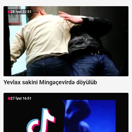
28 İyul 22:51
Yevlax sakini Mingəçevirdə döyülüb
27 İyul 16:51