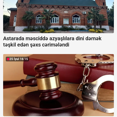
Astarada məsciddə azyaşlılara dini dərnək
təşkil edən şəxs cərimələndi
25 İyul 16:15