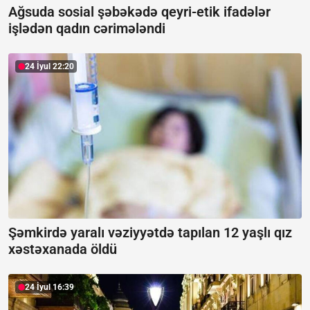
Ağsuda sosial şəbəkədə qeyri-etik ifadələr
işlədən qadın cərimələndi
24 İyul 22:20
Şəmkirdə yaralı vəziyyətdə tapılan 12 yaşlı qız
xəstəxanada öldü
24 İyul 16:39