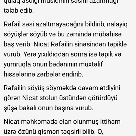
qulaq asdığı musiqinin səsini azaltmağı
tələb edib.
Rəfail səsi azaltmayacağını bildirib, nalayiq
söyüşlər söyüb və bu zəmində mübahisə
baş verib. Nicat Rəfailin sinəsindən təpiklə
vurub. Yerə yıxıldıqdan sonra isə təpik və
yumruqla onun bədəninin müxtəlif
hissələrinə zərbələr endirib.
Rəfailin söyüş söyməkdə davam etdiyini
görən Nicat stolun üstündən götürdüyü
şüşə bakalı onun başına vurub.
Nicat məhkəmədə elan olunmuş ittiham
üzrə özünü qismən təqsirli bilib. O,