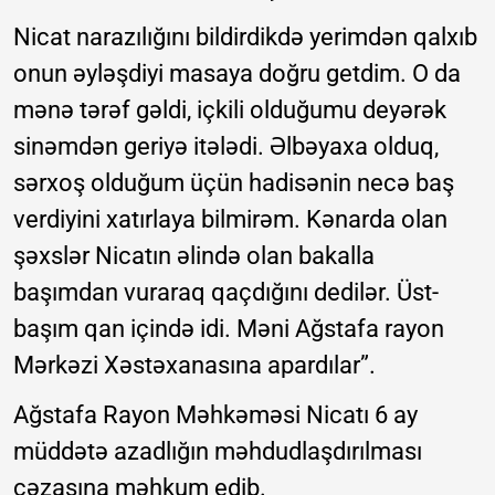
Nicat narazılığını bildirdikdə yerimdən qalxıb
onun əyləşdiyi masaya doğru getdim. O da
mənə tərəf gəldi, içkili olduğumu deyərək
sinəmdən geriyə itələdi. Əlbəyaxa olduq,
sərxoş olduğum üçün hadisənin necə baş
verdiyini xatırlaya bilmirəm. Kənarda olan
şəxslər Nicatın əlində olan bakalla
başımdan vuraraq qaçdığını dedilər. Üst-
başım qan içində idi. Məni Ağstafa rayon
Mərkəzi Xəstəxanasına apardılar”.
Ağstafa Rayon Məhkəməsi Nicatı 6 ay
müddətə azadlığın məhdudlaşdırılması
cəzasına məhkum edib.