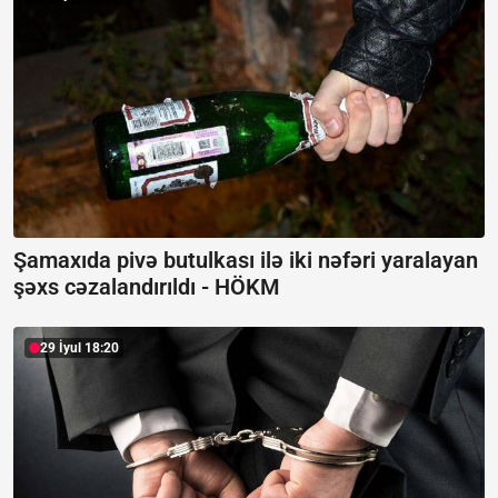
Şamaxıda pivə butulkası ilə iki nəfəri yaralayan
şəxs cəzalandırıldı -
HÖKM
29 İyul 18:20