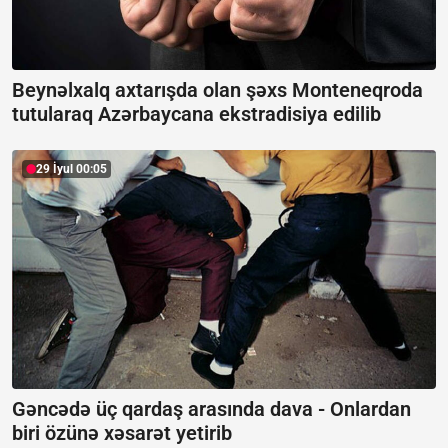
Beynəlxalq axtarışda olan şəxs Monteneqroda
tutularaq Azərbaycana ekstradisiya edilib
29 İyul 00:05
Gəncədə üç qardaş arasında dava -
Onlardan
biri özünə xəsarət yetirib