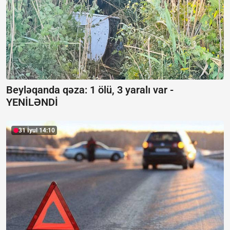
Beyləqanda qəza:
1 ölü, 3 yaralı var -
YENİLƏNDİ
31 İyul 14:10