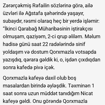
Zərərçəkmiş Rəfailin sözlərinə görə, ailə
üzvləri ilə Ağstafa şəhərində yaşayır,
subaydır, rəsmi olaraq heç bir yerdə işləmir:
“İkinci Qarabağ Müharibəsinin iştirakçısı
olmuşam, qaziyəm, 2-ci qrup əliləm. Məlum
hadisə günü saat 22 radələrində sinif
yoldaşım və dostum Qorxmazla votsapda
yazışdıq, qərara gəldik ki, o, işdən çıxdıqdan
sonra kafedə pivə içək.
Qorxmazla kafeyə daxil olub boş
masalardan birində əyləşdik. Təxminən 1
saat sonra uzun müddət tanıdığım Nicat
kafeyə gəldi. Onu görəndə Qorxmazla