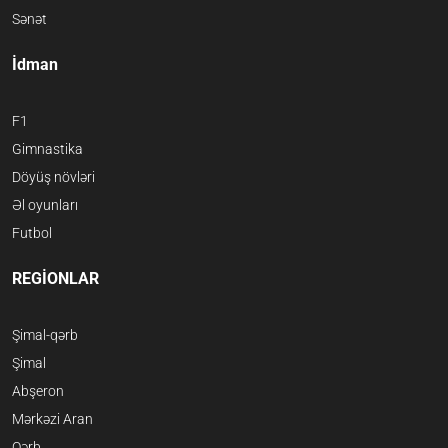
Sənət
İdman
F1
Gimnastika
Döyüş növləri
Əl oyunları
Futbol
REGİONLAR
Şimal-qərb
Şimal
Abşeron
Mərkəzi Aran
Qərb