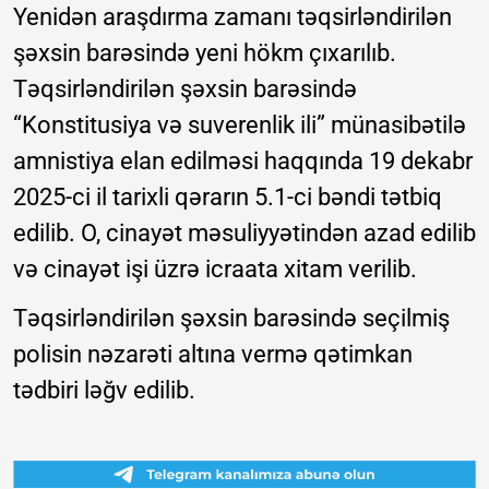
Yenidən araşdırma zamanı təqsirləndirilən
şəxsin barəsində yeni hökm çıxarılıb.
Təqsirləndirilən şəxsin barəsində
“Konstitusiya və suverenlik ili” münasibətilə
amnistiya elan edilməsi haqqında 19 dekabr
2025-ci il tarixli qərarın 5.1-ci bəndi tətbiq
edilib. O, cinayət məsuliyyətindən azad edilib
və cinayət işi üzrə icraata xitam verilib.
Təqsirləndirilən şəxsin barəsində seçilmiş
polisin nəzarəti altına vermə qətimkan
tədbiri ləğv edilib.