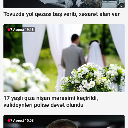
Tovuzda yol qəzası baş verib, xəsarət alan var
7 Avqust 19:18
17 yaşlı qıza nişan mərasimi keçirildi,
valideynləri polisə dəvət olundu
7 Avqust 15:03