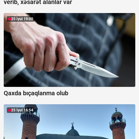
verib, xəsarət alanlar var
25 İyul 19:00
Qaxda bıçaqlanma olub
25 İyul 16:54