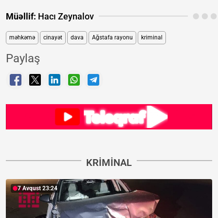
Müəllif:
Hacı Zeynalov
məhkəmə
cinayət
dava
Ağstafa rayonu
kriminal
Paylaş
KRIMINAL
7 Avqust 23:24