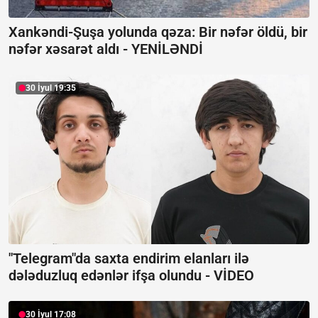
Xankəndi-Şuşa yolunda qəza: Bir nəfər öldü, bir
nəfər xəsarət aldı -
YENİLƏNDİ
30 İyul 19:35
"Telegram"da saxta endirim elanları ilə
dələduzluq edənlər ifşa olundu -
VİDEO
30 İyul 17:08