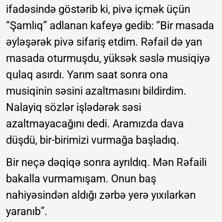
ifadəsində göstərib ki, pivə içmək üçün
“Şamlıq” adlanan kafeyə gedib: “Bir masada
əyləşərək pivə sifariş etdim. Rəfail də yan
masada oturmuşdu, yüksək səslə musiqiyə
qulaq asırdı. Yarım saat sonra ona
musiqinin səsini azaltmasını bildirdim.
Nalayiq sözlər işlədərək səsi
azaltmayacağını dedi. Aramızda dava
düşdü, bir-birimizi vurmağa başladıq.
Bir neçə dəqiqə sonra ayrıldıq. Mən Rəfaili
bakalla vurmamışam. Onun baş
nahiyəsindən aldığı zərbə yerə yıxılarkən
yaranıb”.