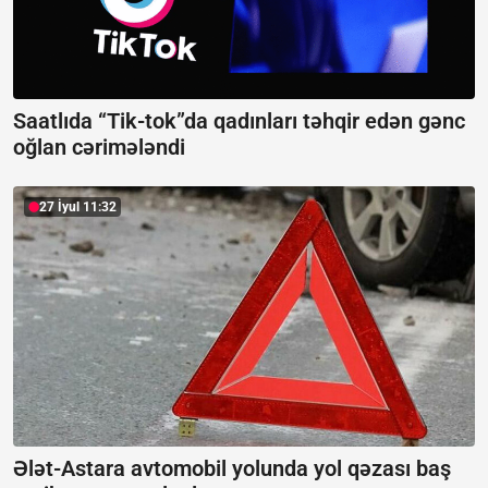
Saatlıda “Tik-tok”da qadınları təhqir edən gənc
oğlan cərimələndi
27 İyul 11:32
Ələt-Astara avtomobil yolunda yol qəzası baş