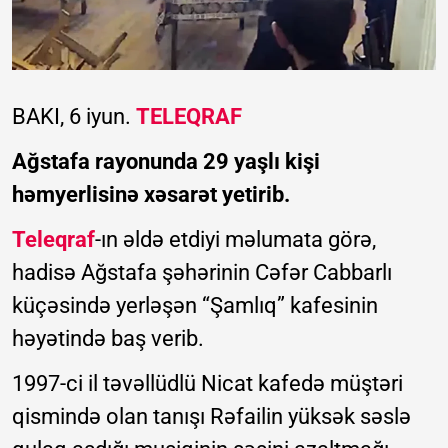
BAKI, 6 iyun.
TELEQRAF
Ağstafa rayonunda 29 yaşlı kişi
həmyerlisinə xəsarət yetirib.
Teleqraf
-ın əldə etdiyi məlumata görə,
hadisə Ağstafa şəhərinin Cəfər Cabbarlı
küçəsində yerləşən “Şamlıq” kafesinin
həyətində baş verib.
1997-ci il təvəllüdlü Nicat kafedə müştəri
qismində olan tanışı Rəfailin yüksək səslə