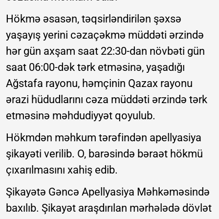
Hökmə əsasən, təqsirləndirilən şəxsə
yaşayış yerini cəzaçəkmə müddəti ərzində
hər gün axşam saat 22:30-dan növbəti gün
saat 06:00-dək tərk etməsinə, yaşadığı
Ağstafa rayonu, həmçinin Qazax rayonu
ərazi hüdudlarını cəza müddəti ərzində tərk
etməsinə məhdudiyyət qoyulub.
Hökmdən məhkum tərəfindən apellyasiya
şikayəti verilib. O, barəsində bəraət hökmü
çıxarılmasını xahiş edib.
Şikayətə Gəncə Apellyasiya Məhkəməsində
baxılıb. Şikayət araşdırılan mərhələdə dövlət