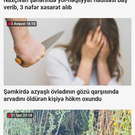
Naxçıvan şəhərində yol-nəqliyyat hadisəsi baş
verib, 3 nəfər xəsarət alıb
3 Avqust 16:10
Şəmkirdə azyaşlı övladının gözü qarşısında
arvadını öldürən kişiyə hökm oxundu
31 İyul 20:18