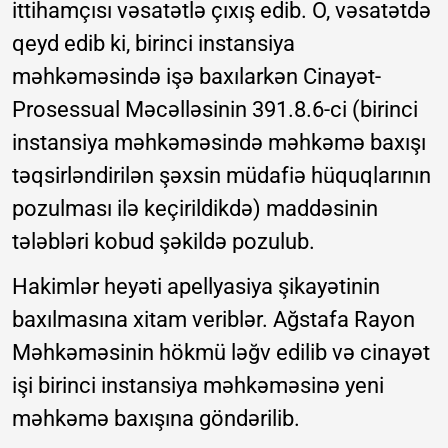
ittihamçısı vəsatətlə çıxış edib. O, vəsatətdə
qeyd edib ki, birinci instansiya
məhkəməsində işə baxılarkən Cinayət-
Prosessual Məcəlləsinin 391.8.6-ci (birinci
instansiya məhkəməsində məhkəmə baxışı
təqsirləndirilən şəxsin müdafiə hüquqlarının
pozulması ilə keçirildikdə) maddəsinin
tələbləri kobud şəkildə pozulub.
Hakimlər heyəti apellyasiya şikayətinin
baxılmasına xitam veriblər. Ağstafa Rayon
Məhkəməsinin hökmü ləğv edilib və cinayət
işi birinci instansiya məhkəməsinə yeni
məhkəmə baxışına göndərilib.