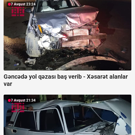
7 Avqust 23:24
Gəncədə yol qəzası baş verib -
Xəsarət alanlar
var
7 Avqust 21:34