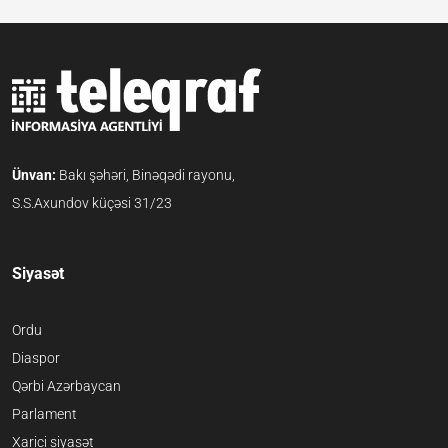
Ünvan:
Bakı şəhəri, Binəqədi rayonu,
S.S.Axundov küçəsi 31/23
Siyasət
Ordu
Diaspor
Qərbi Azərbaycan
Parlament
Xarici siyasət