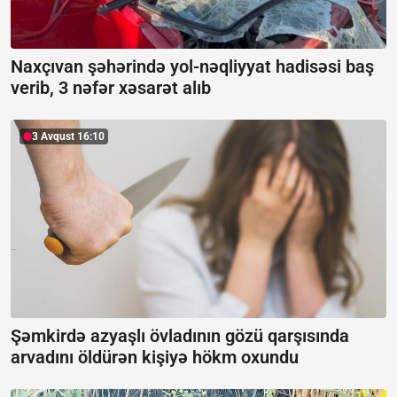
Naxçıvan şəhərində yol-nəqliyyat hadisəsi baş
verib, 3 nəfər xəsarət alıb
3 Avqust 16:10
Şəmkirdə azyaşlı övladının gözü qarşısında
arvadını öldürən kişiyə hökm oxundu