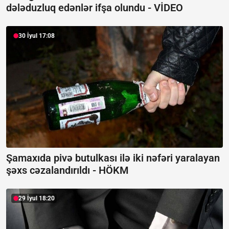
dələduzluq edənlər ifşa olundu -
VİDEO
30 İyul 17:08
Şamaxıda pivə butulkası ilə iki nəfəri yaralayan
şəxs cəzalandırıldı -
HÖKM
29 İyul 18:20