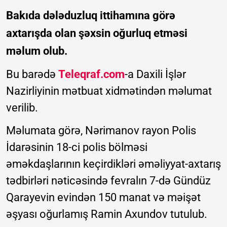
Bakıda dələduzluq ittihamına görə
axtarışda olan şəxsin oğurluq etməsi
məlum olub.
Bu barədə
Teleqraf.com
-a Daxili İşlər
Nazirliyinin mətbuat xidmətindən məlumat
verilib.
Məlumata görə, Nərimanov rayon Polis
İdarəsinin 18-ci polis bölməsi
əməkdaşlarının keçirdikləri əməliyyat-axtarış
tədbirləri nəticəsində fevralın 7-də Gündüz
Qarayevin evindən 150 manat və məişət
əşyası oğurlamış Ramin Axundov tutulub.