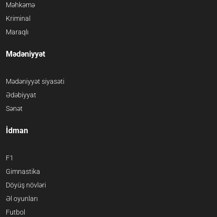
Məhkəmə
Kriminal
Maraqlı
Mədəniyyət
Mədəniyyət siyasəti
Ədəbiyyat
Sənət
İdman
F1
Gimnastika
Döyüş növləri
Əl oyunları
Futbol