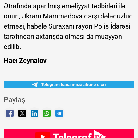
Ətrafında aparılmış əməliyyat tədbirləri ilə
onun, Əkrəm Məmmədova qarşı dələduzluq
etməsi, habelə Suraxanı rayon Polis İdarəsi
tərəfindən axtarışda olması da müəyyən
edilib.
Hacı Zeynalov
Paylaş