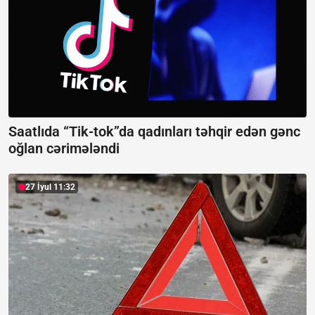
Saatlıda “Tik-tok”da qadınları təhqir edən gənc
oğlan cərimələndi
27 İyul 11:32