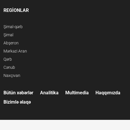
REGİONLAR
Şimal-qərb
Şimal
Abşeron
Mərkəzi Aran
Qərb
Cənub
Naxçıvan
Bütün xəbərlər
Analitika
Multimedia
Haqqımızda
Bizimlə əlaqə