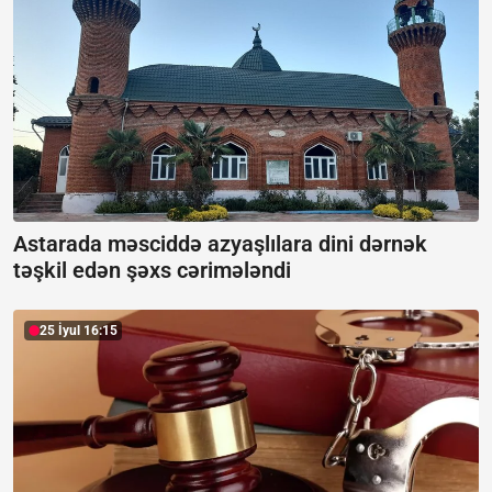
Astarada məsciddə azyaşlılara dini dərnək
təşkil edən şəxs cərimələndi
25 İyul 16:15