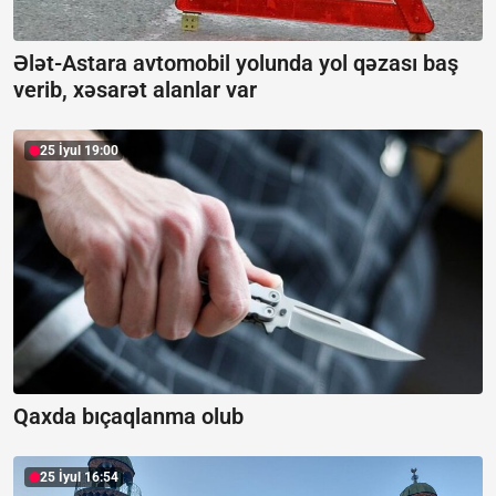
Ələt-Astara avtomobil yolunda yol qəzası baş
verib, xəsarət alanlar var
25 İyul 19:00
Qaxda bıçaqlanma olub
25 İyul 16:54