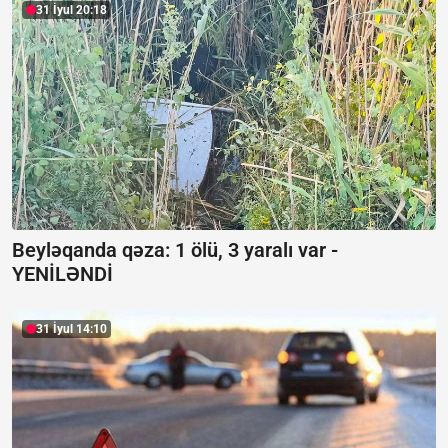
31 İyul 20:18
Beyləqanda qəza:
1 ölü, 3 yaralı var -
YENİLƏNDİ
31 İyul 14:10