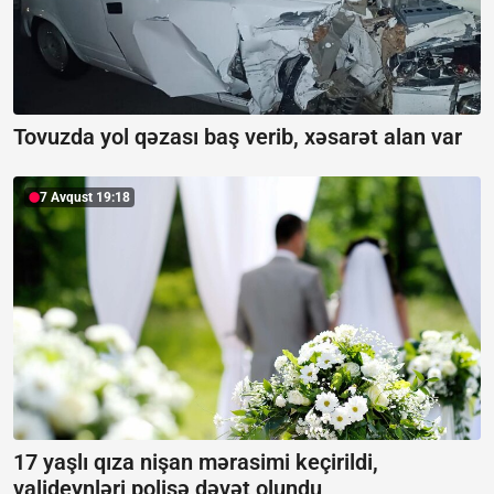
Tovuzda yol qəzası baş verib, xəsarət alan var
7 Avqust 19:18
17 yaşlı qıza nişan mərasimi keçirildi,
valideynləri polisə dəvət olundu