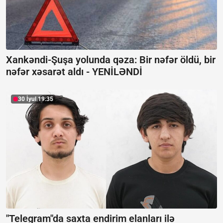
Xankəndi-Şuşa yolunda qəza: Bir nəfər öldü, bir
nəfər xəsarət aldı -
YENİLƏNDİ
30 İyul 19:35
"Telegram"da saxta endirim elanları ilə