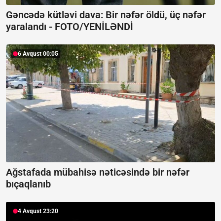
Gəncədə kütləvi dava: Bir nəfər öldü, üç nəfər
yaralandı -
FOTO/YENİLƏNDİ
6 Avqust 00:05
Ağstafada mübahisə nəticəsində bir nəfər
bıçaqlanıb
4 Avqust 23:20