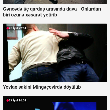
Gəncədə üç qardaş arasında dava -
Onlardan
biri özünə xəsarət yetirib
28 İyul 22:51
Yevlax sakini Mingəçevirdə döyülüb
27 İyul 16:51