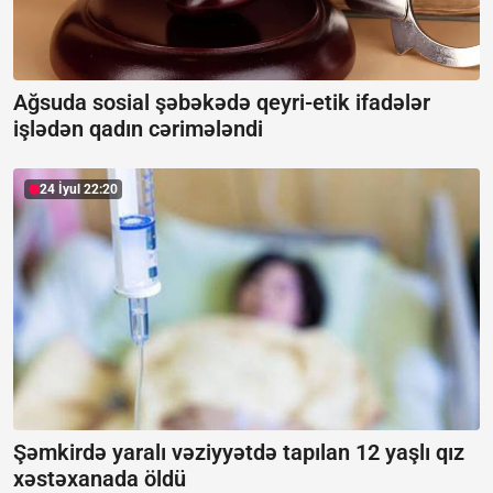
Ağsuda sosial şəbəkədə qeyri-etik ifadələr
işlədən qadın cərimələndi
24 İyul 22:20
Şəmkirdə yaralı vəziyyətdə tapılan 12 yaşlı qız
xəstəxanada öldü