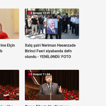
2 Avqust 12:25
inə Elçin
Xalq şairi Nəriman Həsənzadə
ib
Birinci Fəxri xiyabanda dəfn
olundu -
YENİLƏNDİ/ FOTO
2 Avqust 11:34