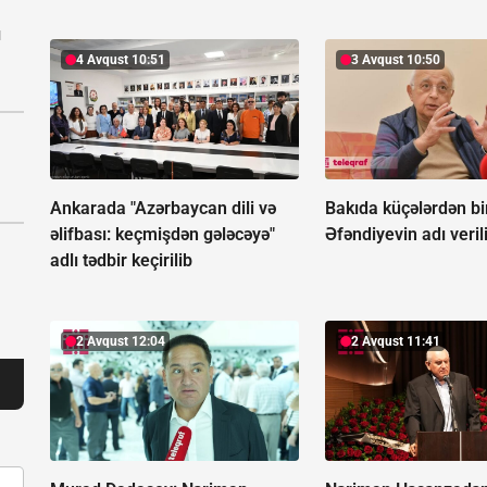
ı
4 Avqust 10:51
3 Avqust 10:50
Ankarada "Azərbaycan dili və
Bakıda küçələrdən bir
əlifbası: keçmişdən gələcəyə"
Əfəndiyevin adı veril
adlı tədbir keçirilib
2 Avqust 12:04
2 Avqust 11:41