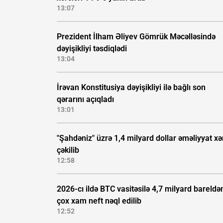
13:07
Prezident İlham Əliyev Gömrük Məcəlləsində
dəyişikliyi təsdiqlədi
13:04
İrəvan Konstitusiya dəyişikliyi ilə bağlı son
qərarını açıqladı
13:01
"Şahdəniz" üzrə 1,4 milyard dollar əməliyyat xə
çəkilib
12:58
2026-cı ildə BTC vasitəsilə 4,7 milyard bareldə
çox xam neft nəql edilib
12:52