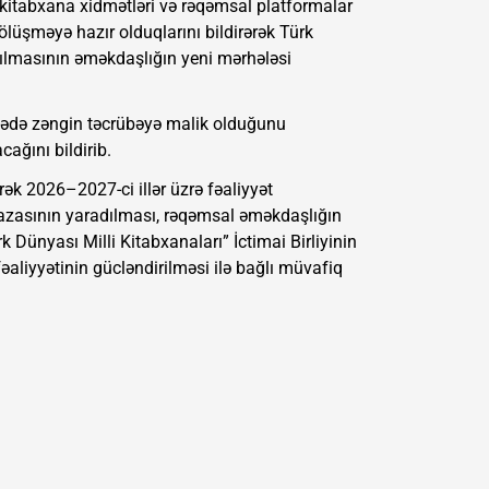
 kitabxana xidmətləri və rəqəmsal platformalar
bölüşməyə hazır olduqlarını bildirərək Türk
lmasının əməkdaşlığın yeni mərhələsi
hədə zəngin təcrübəyə malik olduğunu
ağını bildirib.
rək 2026–2027-ci illər üzrə fəaliyyət
bazasının yaradılması, rəqəmsal əməkdaşlığın
rk Dünyası Milli Kitabxanaları” İctimai Birliyinin
fəaliyyətinin gücləndirilməsi ilə bağlı müvafiq