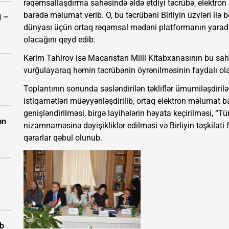
rəqəmsallaşdırma sahəsində əldə etdiyi təcrübə, elektron
barədə məlumat verib. O, bu təcrübəni Birliyin üzvləri ilə 
i –
dünyası üçün ortaq rəqəmsal mədəni platformanın yaradı
olacağını qeyd edib.
Kərim Tahirov isə Macarıstan Milli Kitabxanasının bu sa
vurğulayaraq həmin təcrübənin öyrənilməsinin faydalı olac
Toplantının sonunda səsləndirilən təkliflər ümumiləşdirilə
istiqamətləri müəyyənləşdirilib, ortaq elektron məlumat 
genişləndirilməsi, birgə layihələrin həyata keçirilməsi, “Tü
ən
nizamnaməsinə dəyişikliklər edilməsi və Birliyin təşkilati 
qərarlar qəbul olunub.
ıb