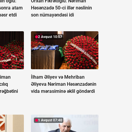
in oğlu:
Orxan Fikrətoğlu: Nəriman
sonra atam
Həsənzadə 50-ci illər nəslinin
həsr etdi
son nümayəndəsi idi
2 Avqust 10:57
riman
İlham Əliyev və Mehriban
ılıq
Əliyeva Nəriman Həsənzadənin
 rəğbətini
vida mərasiminə əklil göndərdi
1 Avqust 07:40