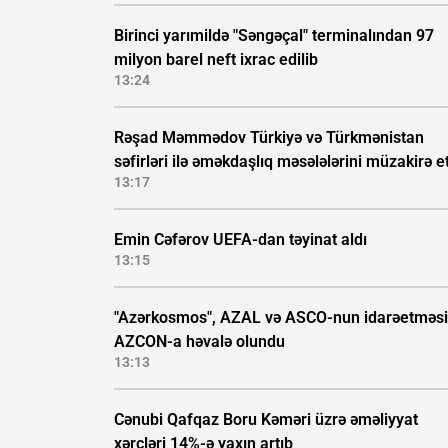
Birinci yarımildə "Səngəçal" terminalından 97
milyon barel neft ixrac edilib
13:24
Rəşad Məmmədov Türkiyə və Türkmənistan
səfirləri ilə əməkdaşlıq məsələlərini müzakirə e
13:17
Emin Cəfərov UEFA-dan təyinat aldı
13:15
"Azərkosmos", AZAL və ASCO-nun idarəetməsi
AZCON-a həvalə olundu
13:13
Cənubi Qafqaz Boru Kəməri üzrə əməliyyat
xərcləri 14%-ə yaxın artıb