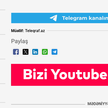
Müəllif:
Teleqraf.az
Paylaş
MƏDƏNIYY