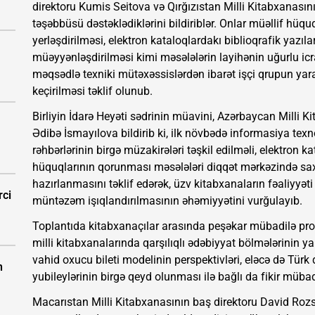
direktoru Kumis Seitova və Qırğızıstan Milli Kitabxanasını
təşəbbüsü dəstəklədiklərini bildiriblər. Onlar müəllif hüq
yerləşdirilməsi, elektron kataloqlardakı biblioqrafik yazılar
müəyyənləşdirilməsi kimi məsələlərin layihənin uğurlu icr
məqsədlə texniki mütəxəssislərdən ibarət işçi qrupun ya
keçirilməsi təklif olunub.
Birliyin İdarə Heyəti sədrinin müavini, Azərbaycan Milli K
Ədibə İsmayılova bildirib ki, ilk növbədə informasiya tex
rəhbərlərinin birgə müzakirələri təşkil edilməli, elektron k
hüquqlarının qorunması məsələləri diqqət mərkəzində saxla
hazırlanmasını təklif edərək, üzv kitabxanaların fəaliyyəti
rci
müntəzəm işıqlandırılmasının əhəmiyyətini vurğulayıb.
Toplantıda kitabxanaçılar arasında peşəkar mübadilə proq
milli kitabxanalarında qarşılıqlı ədəbiyyat bölmələrinin ya
vahid oxucu bileti modelinin perspektivləri, eləcə də Türk
n
yubileylərinin birgə qeyd olunması ilə bağlı da fikir mübadi
Macarıstan Milli Kitabxanasının baş direktoru David Rozs