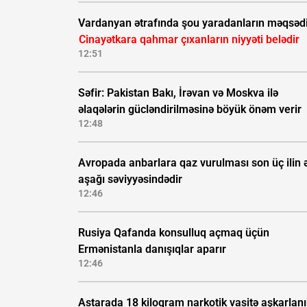
Vardanyan ətrafında şou yaradanların məqsəd
Cinayətkara qahmar çıxanların niyyəti belədir
12:51
Səfir: Pakistan Bakı, İrəvan və Moskva ilə
əlaqələrin gücləndirilməsinə böyük önəm verir
12:48
Avropada anbarlara qaz vurulması son üç ilin 
aşağı səviyyəsindədir
12:46
Rusiya Qafanda konsulluq açmaq üçün
Ermənistanla danışıqlar aparır
12:46
Astarada 18 kiloqram narkotik vasitə aşkarlan