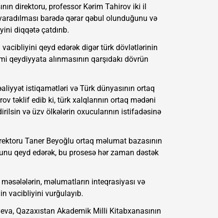
nın direktoru, professor Kərim Tahirov iki il
in yaradılması barədə qərar qəbul olunduğunu və
ni diqqətə çatdırıb.
 vacibliyini qeyd edərək digər türk dövlətlərinin
imi qeydiyyata alınmasının qarşıdakı dövrün
aliyyət istiqamətləri və Türk dünyasının ortaq
v təklif edib ki, türk xalqlarının ortaq mədəni
irilsin və üzv ölkələrin oxucularının istifadəsinə
direktoru Taner Beyoğlu ortaq məlumat bazasının
unu qeyd edərək, bu prosesə hər zaman dəstək
 məsələlərin, məlumatların inteqrasiyası və
in vacibliyini vurğulayıb.
yeva, Qazaxıstan Akademik Milli Kitabxanasının