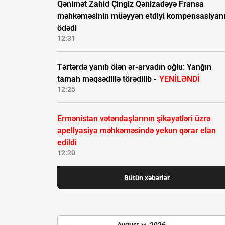
Qənimət Zahid Çingiz Qənizadəyə Fransa
məhkəməsinin müəyyən etdiyi kompensasiyan
ödədi
12:31
Tərtərdə yanıb ölən ər-arvadın oğlu: Yanğın
tamah məqsədillə törədilib -
YENİLƏNDİ
12:25
Ermənistan vətəndaşlarının şikayətləri üzrə
apellyasiya məhkəməsində yekun qərar elan
edildi
12:20
Bütün xəbərlər