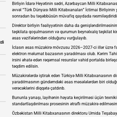
Birliyin İdarə Heyətinin sədri, Azərbaycan Milli Kitabxanası
əvvəl “Türk Dünyası Milli Kitabxanaları” İctimai Birliyin
sonradan bu təşəbbüsün müvafiq qaydada rəsmiləşdiridiyi
Direktor birliyin fəaliyyətinin daha da genişləndirilməsinin
təşkilata qoşulmasının və qurumun beynəlxalq təşkilat k
əsas vəzifələrindən olduğunu vurğulayıb.
tdi
İclasın əsas müzakirə mövzusu 2026–2027-ci illər üzrə fə
elektron məlumat bazasının yaradılması olub. Kərim Tahiro
irsini əhatə edən rəqəmsal resurslar vahid portalda birləşd
təqdim edilsin.
Müzakirələrdə iştirak edən Türkiyə Milli Kitabxanasının 
yaradılmasının gündəmdəki əsas məsələlərdən biri olduğ
verəcəklərini diqqətə çatdırıb.
Bununla yanaşı, layihənin həyata keçirilməsi üçün texniki
standartlaşdırılması prosesinin ətraflı müzakirə edilməsin
Özbəkistan Milli Kitabxanasının direktoru Umida Teşaba