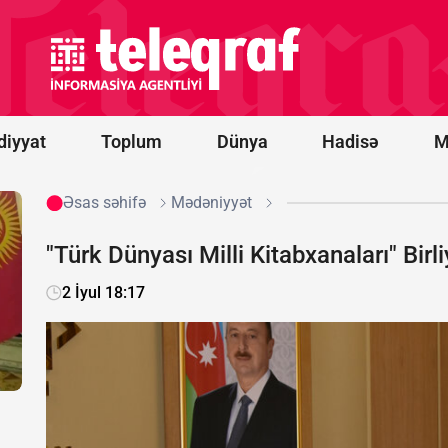
İrəvan
Konstitusiya
dəyişikliyi
ilə bağlı son
qərarını
açıqladı
diyyat
Toplum
Dünya
Hadisə
M
Əsas səhifə
Mədəniyyət
"Türk Dünyası Milli Kitabxanaları" Birliy
2 İyul 18:17