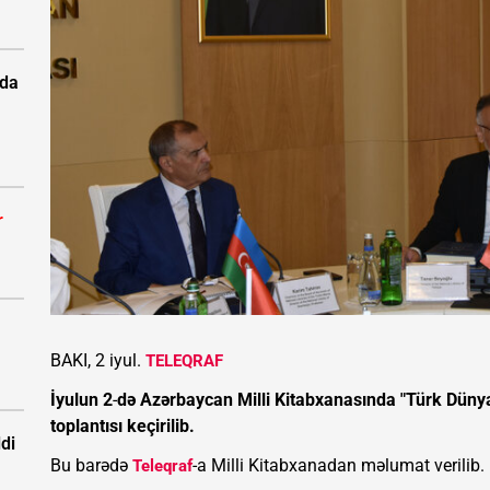
zda
r
BAKI, 2 iyul.
TELEQRAF
İyulun 2
-
də Azərbaycan Milli Kitabxanasında
"Türk Dünya
toplantısı keçirilib.
ldi
Bu barədə
-a Milli Kitabxanadan məlumat verilib.
Teleqraf