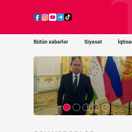
Rusiyadan
Qarabağ
açıqlaması:
Bizimlə heç
bir əlaqəsi
yoxdur
Bütün xəbərlər
Siyasət
İqtisa