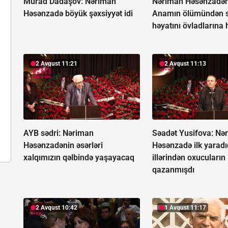
Murad Dadaşov: Nəriman
Nəriman Həsənzadən
Həsənzadə böyük şəxsiyyət idi
Anamın ölümündən 
həyatını övladlarına 
2 Avqust 11:21
2 Avqust 11:13
AYB sədri: Nəriman
Səadət Yusifova: Nə
Həsənzadənin əsərləri
Həsənzadə ilk yaradıc
xalqımızın qəlbində yaşayacaq
illərindən oxucuların
qazanmışdı
2 Avqust 10:42
1 Avqust 11:17