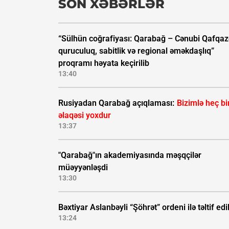
SON XƏBƏRLƏR
“Sülhün coğrafiyası: Qarabağ – Cənubi Qafqa
quruculuq, sabitlik və regional əməkdaşlıq”
proqramı həyata keçirilib
13:40
Rusiyadan Qarabağ açıqlaması:
Bizimlə heç bi
əlaqəsi yoxdur
13:37
"Qarabağ"ın akademiyasında məşqçilər
müəyyənləşdi
13:30
Bəxtiyar Aslanbəyli “Şöhrət” ordeni ilə təltif edi
13:24