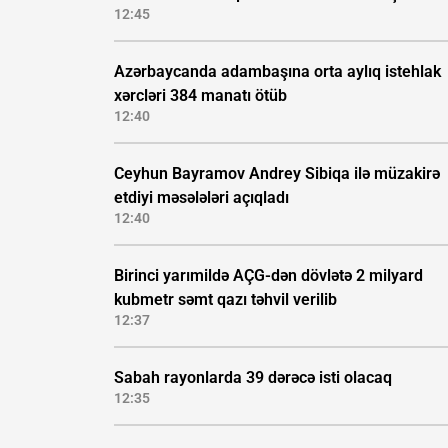
12:45
Azərbaycanda adambaşına orta aylıq istehlak
xərcləri 384 manatı ötüb
12:40
Ceyhun Bayramov Andrey Sibiqa ilə müzakirə
etdiyi məsələləri açıqladı
12:40
Birinci yarımildə AÇG-dən dövlətə 2 milyard
kubmetr səmt qazı təhvil verilib
12:37
Sabah rayonlarda 39 dərəcə isti olacaq
12:35