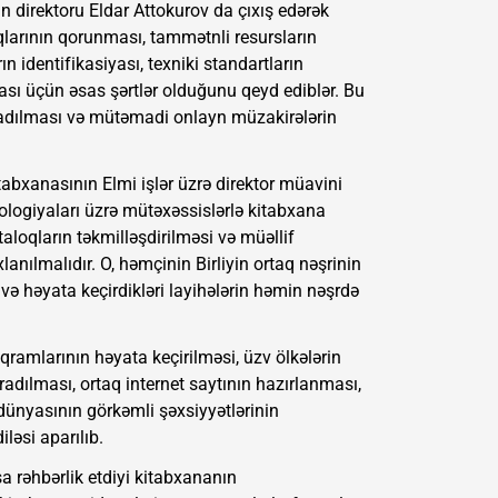
n direktoru Eldar Attokurov da çıxış edərək
uqlarının qorunması, tammətnli resursların
ın identifikasiyası, texniki standartların
ası üçün əsas şərtlər olduğunu qeyd ediblər. Bu
radılması və mütəmadi onlayn müzakirələrin
itabxanasının Elmi işlər üzrə direktor müavini
nologiyaları üzrə mütəxəssislərlə kitabxana
ataloqların təkmilləşdirilməsi və müəllif
nılmalıdır. O, həmçinin Birliyin ortaq nəşrinin
 və həyata keçirdikləri layihələrin həmin nəşrdə
ramlarının həyata keçirilməsi, üzv ölkələrin
radılması, ortaq internet saytının hazırlanması,
 dünyasının görkəmli şəxsiyyətlərinin
ləsi aparılıb.
a rəhbərlik etdiyi kitabxananın