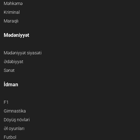
Məhkəmə
Kriminal
Maraqlı
Mədəniyyət
Mədəniyyət siyasəti
Ədəbiyyat
Sənət
İdman
F1
Gimnastika
Döyüş növləri
Əl oyunları
Futbol