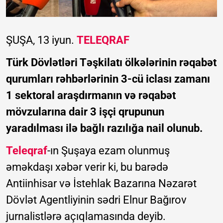
ŞUŞA, 13 iyun.
TELEQRAF
Türk Dövlətləri Təşkilatı ölkələrinin rəqabət
qurumları rəhbərlərinin 3-cü iclası zamanı
1 sektoral araşdırmanın və rəqabət
mövzularına dair 3 işçi qrupunun
yaradılması ilə bağlı razılığa nail olunub.
Teleqraf
-ın Şuşaya ezam olunmuş
əməkdaşı xəbər verir ki, bu barədə
Antiinhisar və İstehlak Bazarına Nəzarət
Dövlət Agentliyinin sədri Elnur Bağırov
jurnalistlərə açıqlamasında deyib.