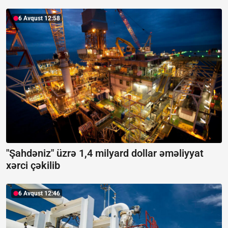
6 Avqust 12:58
"Şahdəniz" üzrə 1,4 milyard dollar əməliyyat
xərci çəkilib
6 Avqust 12:46