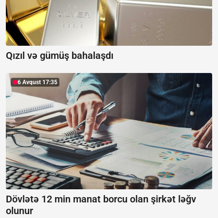
Qızıl və gümüş bahalaşdı
6 Avqust 17:35
Dövlətə 12 min manat borcu olan şirkət ləğv
olunur