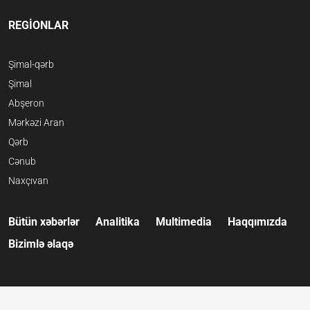
REGİONLAR
Şimal-qərb
Şimal
Abşeron
Mərkəzi Aran
Qərb
Cənub
Naxçıvan
Bütün xəbərlər
Analitika
Multimedia
Haqqımızda
Bizimlə əlaqə