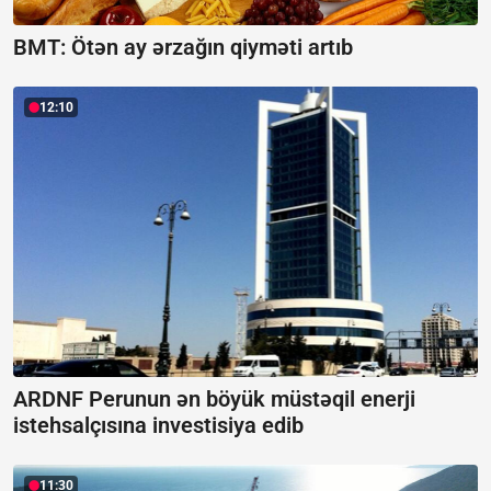
BMT: Ötən ay ərzağın qiyməti artıb
12:10
ARDNF Perunun ən böyük müstəqil enerji
istehsalçısına investisiya edib
11:30