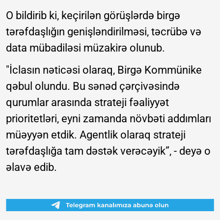
O bildirib ki, keçirilən görüşlərdə birgə
tərəfdaşlığın genişləndirilməsi, təcrübə və
data mübadiləsi müzakirə olunub.
"İclasın nəticəsi olaraq, Birgə Kommünike
qəbul olundu. Bu sənəd çərçivəsində
qurumlar arasında strateji fəaliyyət
prioritetləri, eyni zamanda növbəti addımları
müəyyən etdik. Agentlik olaraq strateji
tərəfdaşlığa tam dəstək verəcəyik”, - deyə o
əlavə edib.