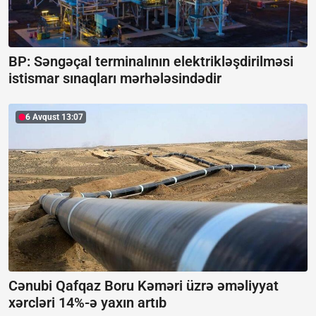
BP: Səngəçal terminalının elektrikləşdirilməsi
istismar sınaqları mərhələsindədir
6 Avqust 13:07
Cənubi Qafqaz Boru Kəməri üzrə əməliyyat
xərcləri 14%-ə yaxın artıb