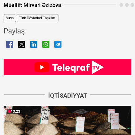
Müəllif:
Mirvari Əzizova
Şuşa
Türk Dövlətləri Təşkilatı
Paylaş
İQTISADIYYAT
13:23