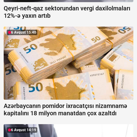
Qeyri-neft-qaz sektorundan vergi daxilolmaları
12%-ə yaxın artıb
6 Avqust 15:40
Azərbaycanın pomidor ixracatçısı nizamnamə
kapitalını 18 milyon manatdan çox azaltdı
6 Avqust 14:19