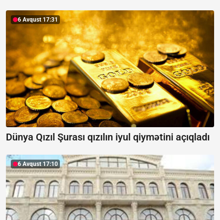
6 Avqust 17:31
Dünya Qızıl Şurası qızılın iyul qiymətini açıqladı
6 Avqust 17:10