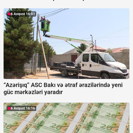
6 Avqust 16:51
“Azərişıq” ASC Bakı və ətraf ərazilərində yeni
güc mərkəzləri yaradır
6 Avqust 16:16