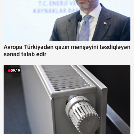
Avropa Türkiyədən qazın mənşəyini təsdiqləyən
sənəd tələb edir
09:19