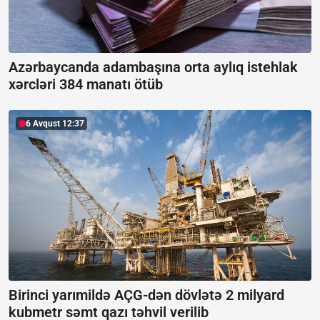
Azərbaycanda adambaşına orta aylıq istehlak
xərcləri 384 manatı ötüb
6 Avqust 12:37
Birinci yarımildə AÇG-dən dövlətə 2 milyard
kubmetr səmt qazı təhvil verilib