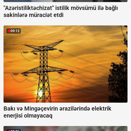
"Azəristiliktəchizat" istilik mövsümü ilə bağlı
sakinlərə müraciət etdi
09:12
Bakı və Mingəçevirin ərazilərində elektrik
enerjisi olmayacaq