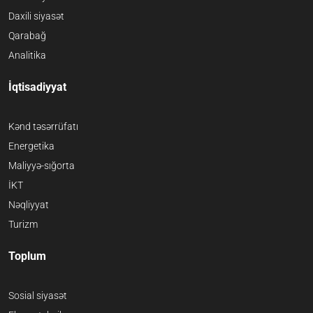
Daxili siyasət
Qarabağ
Analitika
İqtisadiyyat
Kənd təsərrüfatı
Energetika
Maliyyə-sığorta
İKT
Nəqliyyat
Turizm
Toplum
Sosial siyasət