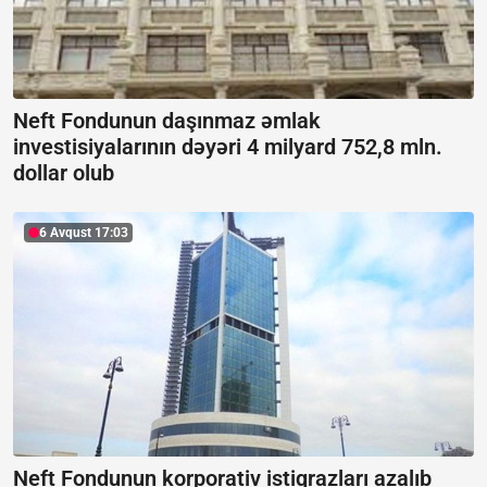
Neft Fondunun daşınmaz əmlak
investisiyalarının dəyəri 4 milyard 752,8 mln.
dollar olub
6 Avqust 17:03
Neft Fondunun korporativ istiqrazları azalıb