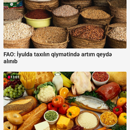
FAO: İyulda taxılın qiymətində artım qeydə
alınıb
13:01