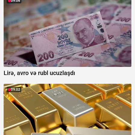
09:06
Lirə, avro və rubl ucuzlaşdı
09:02