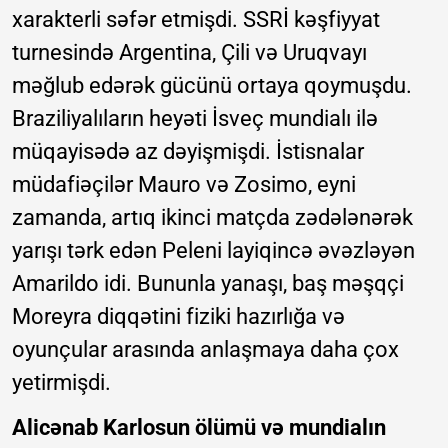
xarakterli səfər etmişdi. SSRİ kəşfiyyat
turnesində Argentina, Çili və Uruqvayı
məğlub edərək gücünü ortaya qoymuşdu.
Braziliyalıların heyəti İsveç mundialı ilə
müqayisədə az dəyişmişdi. İstisnalar
müdafiəçilər Mauro və Zosimo, eyni
zamanda, artıq ikinci matçda zədələnərək
yarışı tərk edən Peleni layiqincə əvəzləyən
Amarildo idi. Bununla yanaşı, baş məşqçi
Moreyra diqqətini fiziki hazırlığa və
oyunçular arasında anlaşmaya daha çox
yetirmişdi.
Alicənab Karlosun ölümü və mundialın