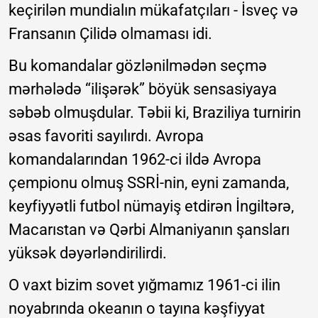
keçirilən mundialın mükafatçıları - İsveç və
Fransanın Çilidə olmaması idi.
Bu komandalar gözlənilmədən seçmə
mərhələdə “ilişərək” böyük sensasiyaya
səbəb olmuşdular. Təbii ki, Braziliya turnirin
əsas favoriti sayılırdı. Avropa
komandalarından 1962-ci ildə Avropa
çempionu olmuş SSRİ-nin, eyni zamanda,
keyfiyyətli futbol nümayiş etdirən İngiltərə,
Macarıstan və Qərbi Almaniyanın şansları
yüksək dəyərləndirilirdi.
O vaxt bizim sovet yığmamız 1961-ci ilin
noyabrında okeanın o tayına kəşfiyyat