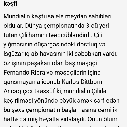
kəşfi
Mundialın kəşfi isə elə meydan sahibləri
oldular. Dünya çempionatında 3-cü yeri
tutan Çili hamını təəccübləndirdi. Çili
yığmasının düşərgəsindəki dostluq və
işgüzarlıq ab-havasının iki səbəbkarı vardı:
öz işinin peşəkarı olan baş məşqçi
Fernando Riera və məşqçilərin işinə
qarışmayan alicənab Karlos Dittborn.
Ancaq çox təəssüf ki, mundialın Çilidə
keçirilməsi yönündə böyük əmək sərf edən
bu şəxs çempionatın başlamasına cəmi iki
həftə qalmış həyatla vidalaşdı. Onun ölüm