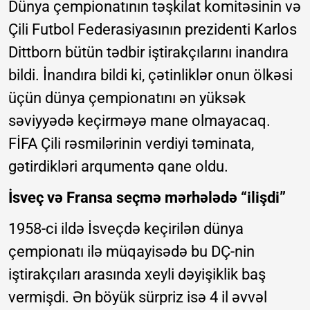
Dünya çempionatının təşkilat komitəsinin və
Çili Futbol Federasiyasının prezidenti Karlos
Dittborn bütün tədbir iştirakçılarını inandıra
bildi. İnandıra bildi ki, çətinliklər onun ölkəsi
üçün dünya çempionatını ən yüksək
səviyyədə keçirməyə mane olmayacaq.
FİFA Çili rəsmilərinin verdiyi təminata,
gətirdikləri arqumentə qane oldu.
İsveç və Fransa seçmə mərhələdə “ilişdi”
1958-ci ildə İsveçdə keçirilən dünya
çempionatı ilə müqayisədə bu DÇ-nin
iştirakçıları arasında xeyli dəyişiklik baş
vermişdi. Ən böyük sürpriz isə 4 il əvvəl