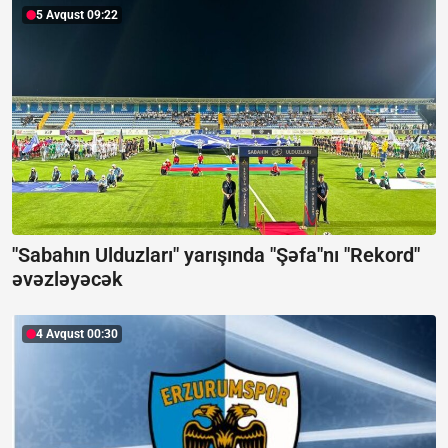
5 Avqust 09:22
"Sabahın Ulduzları" yarışında "Şəfa"nı "Rekord"
əvəzləyəcək
4 Avqust 00:30