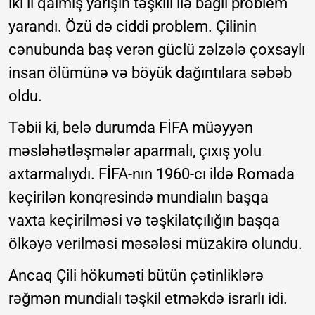
iki il qalmış yarışın təşkili ilə bağlı problem
yarandı. Özü də ciddi problem. Çilinin
cənubunda baş verən güclü zəlzələ çoxsaylı
insan ölümünə və böyük dağıntılara səbəb
oldu.
Təbii ki, belə durumda FİFA müəyyən
məsləhətləşmələr aparmalı, çıxış yolu
axtarmalıydı. FİFA-nın 1960-cı ildə Romada
keçirilən konqresində mundialın başqa
vaxta keçirilməsi və təşkilatçılığın başqa
ölkəyə verilməsi məsələsi müzakirə olundu.
Ancaq Çili hökuməti bütün çətinliklərə
rəğmən mundialı təşkil etməkdə israrlı idi.