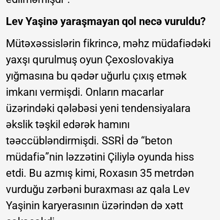
Lev Yaşinə yaraşmayan qol necə vuruldu?
Mütəxəssislərin fikrincə, məhz müdafiədəki
yaxşı qurulmuş oyun Çexoslovakiya
yığmasına bu qədər uğurlu çıxış etmək
imkanı vermişdi. Onların macarlar
üzərindəki qələbəsi yeni tendensiyalara
əkslik təşkil edərək hamını
təəccübləndirmişdi. SSRİ də “beton
müdafiə”nin ləzzətini Çiliylə oyunda hiss
etdi. Bu azmış kimi, Roxasın 35 metrdən
vurduğu zərbəni buraxması az qala Lev
Yaşinin karyerasının üzərindən də xətt