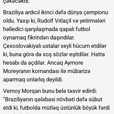
çəkəcəkdi.
Braziliya ardıcıl ikinci dəfə dünya çempionu
oldu. Yaxşı ki, Rudolf Vıtlaçil və yetirmələri
həlledici qarşılaşmada qapalı futbol
oynamaq fikrindən daşındılar.
Çexoslovakiyalı ustalar xeyli hücum etdilər
ki, buna görə də xoş sözlər eşitdilər. Hətta
hesabı da açdılar. Ancaq Aymore
Moreyranın komandası ilə mübarizə
aparmaq onlarlıq deyildi.
Vernoy Morqan bunu belə təsvir edirdi:
“Braziliyanın qələbəsi növbəti dəfə sübut
etdi ki, futbolda mütləq üstünlük böyük fərdi