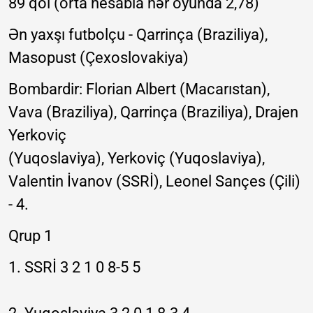
89 qol (orta hesabla hər oyunda 2,78)
Ən yaxşı futbolçu - Qarrinça (Braziliya),
Masopust (Çexoslovakiya)
Bombardir: Florian Albert (Macarıstan),
Vava (Braziliya), Qarrinça (Braziliya), Drajen
Yerkoviç
(Yuqoslaviya), Yerkoviç (Yuqoslaviya),
Valentin İvanov (SSRİ), Leonel Sançes (Çili)
- 4.
Qrup 1
1. SSRİ 3 2 1 0 8-5 5