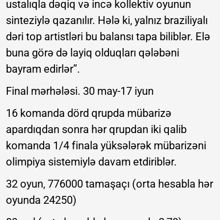
ustalıqla dəqiq və incə kollektiv oyunun
sinteziylə qazanılır. Hələ ki, yalnız braziliyalı
dəri top artistləri bu balansı tapa biliblər. Elə
buna görə də layiq olduqları qələbəni
bayram edirlər”.
Final mərhələsi. 30 may-17 iyun
16 komanda dörd qrupda mübarizə
apardıqdan sonra hər qrupdan iki qalib
komanda 1/4 finala yüksələrək mübarizəni
olimpiya sistemiylə davam etdiriblər.
32 oyun, 776000 tamaşaçı (orta hesabla hər
oyunda 24250)