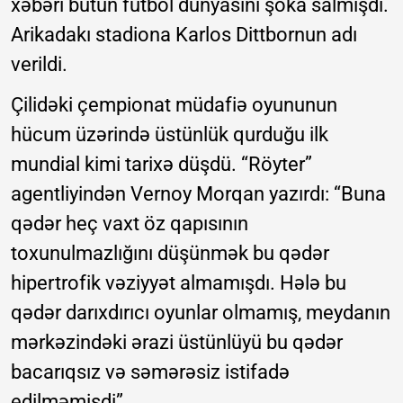
xəbəri bütün futbol dünyasını şoka salmışdı.
Arikadakı stadiona Karlos Dittbornun adı
verildi.
Çilidəki çempionat müdafiə oyununun
hücum üzərində üstünlük qurduğu ilk
mundial kimi tarixə düşdü. “Röyter”
agentliyindən Vernoy Morqan yazırdı: “Buna
qədər heç vaxt öz qapısının
toxunulmazlığını düşünmək bu qədər
hipertrofik vəziyyət almamışdı. Hələ bu
qədər darıxdırıcı oyunlar olmamış, meydanın
mərkəzindəki ərazi üstünlüyü bu qədər
bacarıqsız və səmərəsiz istifadə
edilməmişdi”.