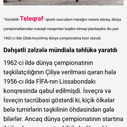
Teleqraf
“Gündəlik
” qəzeti oxucuların marağını nəzərə alaraq, dünya
çempionatlarından maraqlı məqamları təqdim etməyi planlaşdırır. Bu yazı
1962-ci ildə Çilidə keçirilmiş dünya çempionatına həsr olunub.
Dəhşətli zəlzələ mündiala təhlükə yaratdı
1962-ci ildə dünya çempionatının
təşkilatçılığının Çiliyə verilməsi qərarı hələ
1956-cı ildə FİFA-nın Lissabondakı
konqresində qəbul edilmişdi. İsveçrə və
İsveçin təcrübəsi göstərdi ki, kiçik ölkələr
belə turnirlərin təşkilinin öhdəsindən gələ
bilərlər. Ancaq dünya çempionatının startına