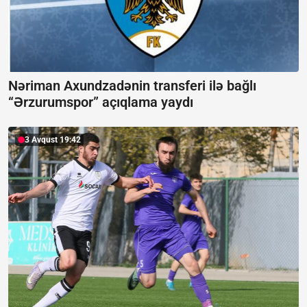
Nəriman Axundzadənin transferi ilə bağlı
“Ərzurumspor” açıqlama yaydı
3 Avqust 19:42