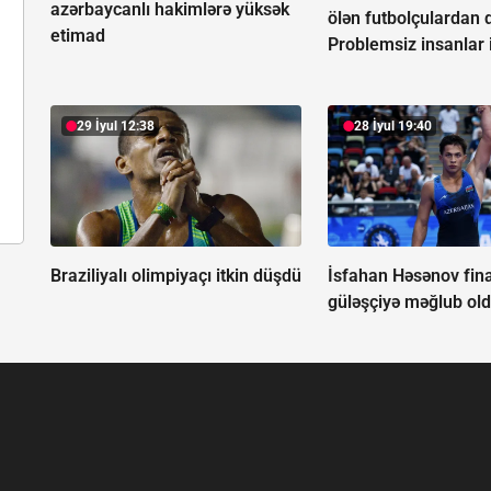
azərbaycanlı hakimlərə yüksək
ölən futbolçulardan d
etimad
Problemsiz insanlar i
29 İyul 12:38
28 İyul 19:40
Braziliyalı olimpiyaçı itkin düşdü
İsfahan Həsənov fina
güləşçiyə məğlub ol