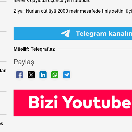
nəfərlik qayıqda üçüncü yeri tutublar.
Ziya–Nurlan cütlüyü 2000 metr məsafədə finiş xəttini üç
Müəllif:
Teleqraf.az
Paylaş
dan
ək