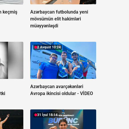
ən keçmiş
Azərbaycan futbolunda yeni
mövsümün elit hakimləri
müəyyənləşdi
2 Avqust 10:24
Azərbaycan avarçəkənləri
tki
Avropa ikincisi oldular -
VİDEO
31 İyul 18:14