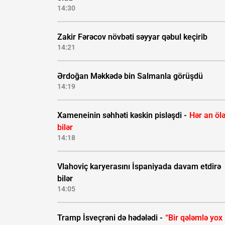
14:30
Zakir Fərəcov növbəti səyyar qəbul keçirib
14:21
Ərdoğan Məkkədə bin Salmanla görüşdü
14:19
Xameneinin səhhəti kəskin pisləşdi -
Hər an öl
bilər
14:18
Vlahoviç karyerasını İspaniyada davam etdirə
bilər
14:05
Tramp İsveçrəni də hədələdi -
“Bir qələmlə yox