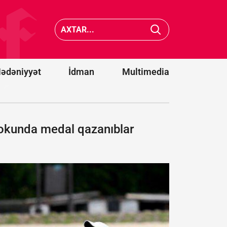
Media
Saakaşvili:
reyestri
Məni buna
aparılma
görə
qaydalar
bağışlaya
dəyişdi -
bilmirlər
FƏRMA
ədəniyyət
İdman
Multimedia
okunda medal qazanıblar