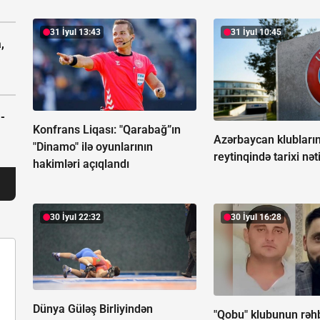
31 İyul 13:43
31 İyul 10:45
,
-
Konfrans Liqası: "Qarabağ”ın
Azərbaycan klublar
"Dinamo" ilə oyunlarının
reytinqində tarixi nət
hakimləri açıqlandı
30 İyul 22:32
30 İyul 16:28
Dünya Güləş Birliyindən
"Qobu" klubunun rəh