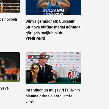
ə növbəti
Dünya çempionatı: Gülxanım
Şirinova bürünc medal uğrunda
görüşdə məğlub olub -
YENİLƏNDİ
31 İyul 14:34
ayevə
İnfantinonun müşaviri FIFA-nın
planına etiraz olaraq istefa
verdi