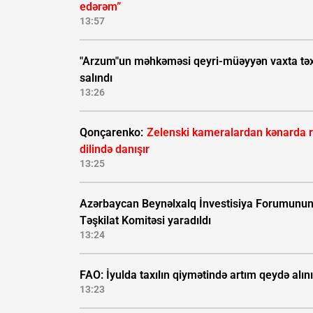
edərəm”
13:57
"Arzum"un məhkəməsi qeyri-müəyyən vaxta təx
salındı
13:26
Qonçarenko:
Zelenski kameralardan kənarda 
dilində danışır
13:25
Azərbaycan Beynəlxalq İnvestisiya Forumunu
Təşkilat Komitəsi yaradıldı
13:24
FAO: İyulda taxılın qiymətində artım qeydə alın
13:23