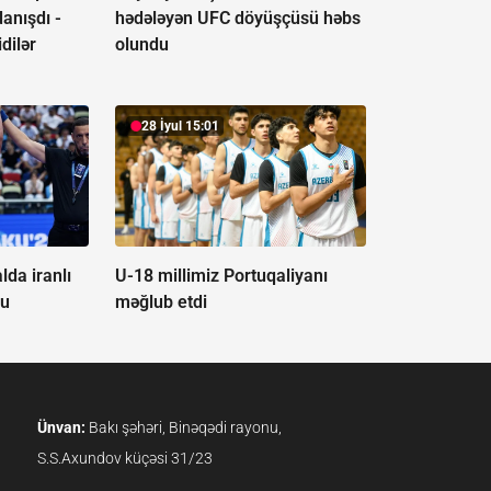
anışdı -
hədələyən UFC döyüşçüsü həbs
dilər
olundu
28 İyul 15:01
lda iranlı
U-18 millimiz Portuqaliyanı
du
məğlub etdi
Ünvan:
Bakı şəhəri, Binəqədi rayonu,
S.S.Axundov küçəsi 31/23