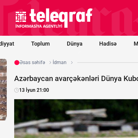
Xameneinin
səhhəti
kəskin
pisləşdi -
Hər an ölə
bilər
diyyat
Toplum
Dünya
Hadisə
M
Əsas səhifə
İdman
Azərbaycan avarçəkənləri Dünya Kub
13 İyun 21:00