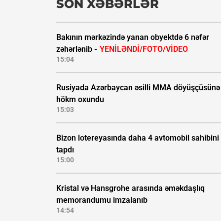
SON XƏBƏRLƏR
Bakının mərkəzində yanan obyektdə 6 nəfər
zəhərlənib -
YENİLƏNDİ/FOTO/VİDEO
15:04
Rusiyada Azərbaycan əsilli MMA döyüşçüsünə
hökm oxundu
15:03
Bizon lotereyasında daha 4 avtomobil sahibini
tapdı
15:00
Kristal və Hansgrohe arasında əməkdaşlıq
memorandumu imzalanıb
14:54