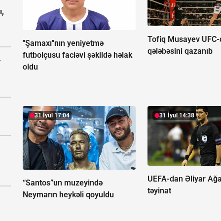
ı,
Tofiq Musayev UFC-d
"Şamaxı"nın yeniyetmə
qələbəsini qazanıb
futbolçusu faciəvi şəkildə həlak
v
oldu
31 İyul 17:04
31 İyul 14:38
UEFA-dan Əliyar Ağ
“Santos”un muzeyində
təyinat
Neymarın heykəli qoyuldu