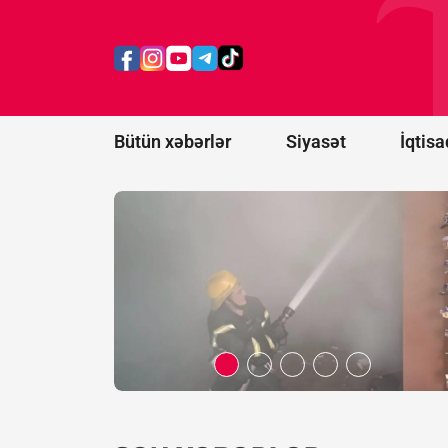
Bakının mərkəzində
yanan obyektdə 6 nəfər
zəhərlənib -
YENİLƏNDİ/FOTO/VİDEO
Bütün xəbərlər
Siyasət
İqtisa