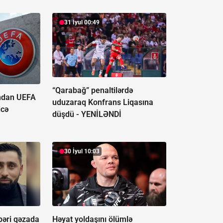
31 İyul 00:49
“Qarabağ” penaltilərdə
ından UEFA
uduzaraq Konfrans Liqasına
icə
düşdü -
YENİLƏNDİ
30 İyul 10:03
bəri qəzada
Həyat yoldaşını ölümlə