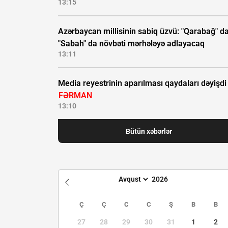
13:15
Azərbaycan millisinin sabiq üzvü: "Qarabağ" da
"Sabah" da növbəti mərhələyə adlayacaq
13:11
Media reyestrinin aparılması qaydaları dəyişdi 
FƏRMAN
13:10
Bütün xəbərlər
Ç
Ç
C
C
Ş
B
B
27
28
29
30
31
1
2