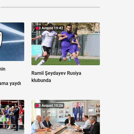
3 Avqust 19:42
nin
Ramil Şeydayev Rusiya
klubunda
ama yaydı
3 Avqust 10:26