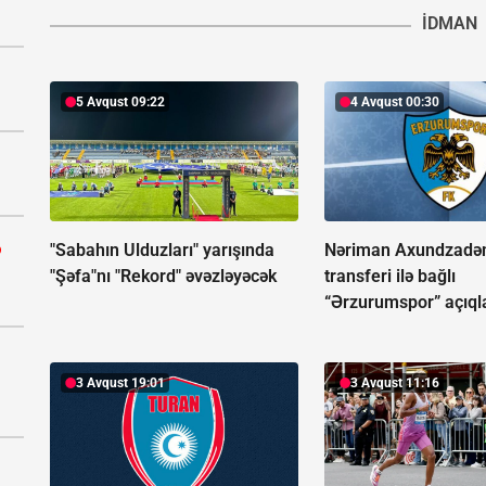
İDMAN
5 Avqust 09:22
4 Avqust 00:30
ə
"Sabahın Ulduzları" yarışında
Nəriman Axundzadə
"Şəfa"nı "Rekord" əvəzləyəcək
transferi ilə bağlı
“Ərzurumspor” açıql
3 Avqust 19:01
3 Avqust 11:16