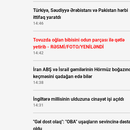
Türkiyə, Səudiyyə Ərəbistanı və Pakistan hərbi
ittifaq yaratdı
14:46
Tovuzda oğlan bibisini odun parçası ilə qətlə
yetirib -
RƏSMİ/FOTO/YENİLƏNDİ
14:42
İran ABŞ və İsrail gəmilərinin Hörmüz boğazın
keçməsini qadağan edə bilər
14:38
İngiltərə millisinin ulduzuna cinayət işi açıldı
14:31
"Gəl dost olaq": "OBA" uşaqların sevincinə dəst
oldu