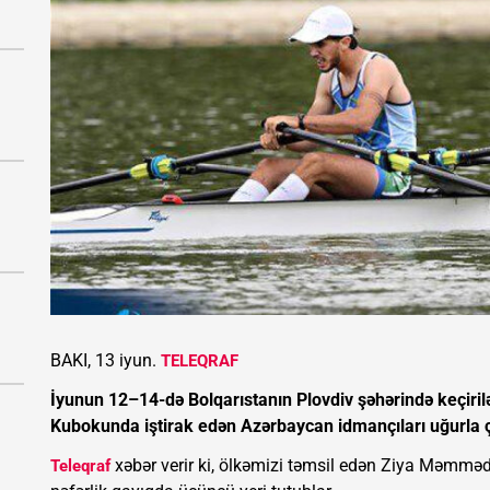
BAKI, 13 iyun.
TELEQRAF
İyunun 12–14-də Bolqarıstanın Plovdiv şəhərində keçir
Kubokunda iştirak edən Azərbaycan idmançıları uğurla çı
xəbər verir ki, ölkəmizi təmsil edən Ziya Məmmə
Teleqraf