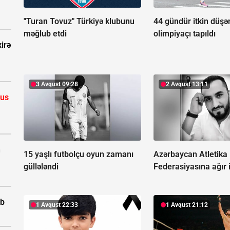
"Turan Tovuz" Türkiyə klubunu
44 gündür itkin düş
məğlub etdi
olimpiyaçı tapıldı
irə
3 Avqust 09:28
2 Avqust 13:11
rus
n
15 yaşlı futbolçu oyun zamanı
Azərbaycan Atletika
güllələndi
Federasiyasına ağır i
ıb
1 Avqust 22:33
1 Avqust 21:12