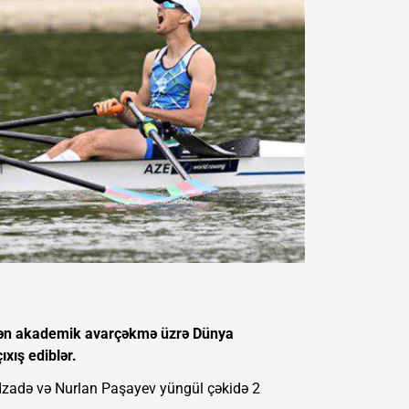
ilən akademik avarçəkmə üzrə Dünya
xış ediblər.
dzadə və Nurlan Paşayev yüngül çəkidə 2